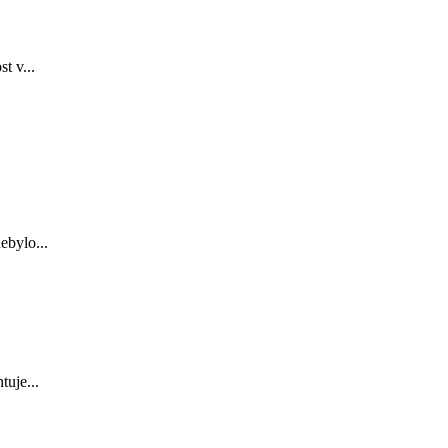
t v...
ebylo...
tuje...