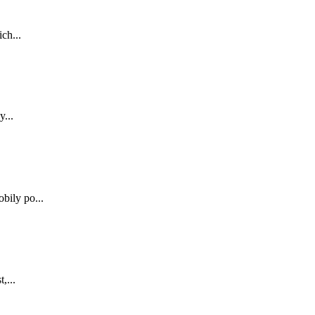
ch...
y...
bily po...
,...