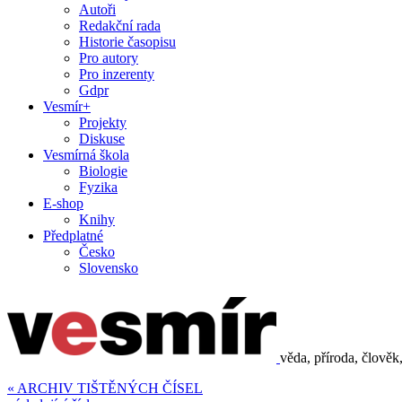
Autoři
Redakční rada
Historie časopisu
Pro autory
Pro inzerenty
Gdpr
Vesmír+
Projekty
Diskuse
Vesmírná škola
Biologie
Fyzika
E-shop
Knihy
Předplatné
Česko
Slovensko
věda, příroda, člověk
« ARCHIV TIŠTĚNÝCH ČÍSEL