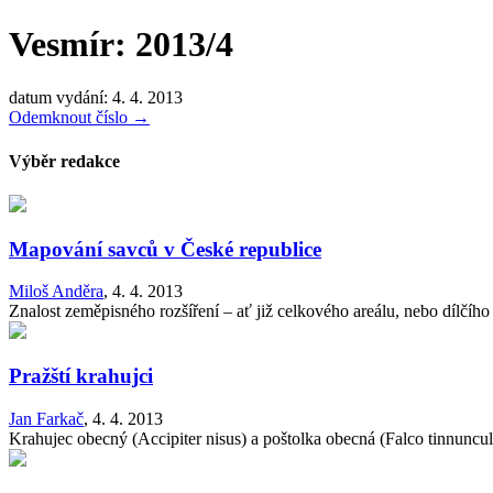
Vesmír: 2013/4
datum vydání: 4. 4. 2013
Odemknout číslo
→
Výběr redakce
Mapování savců v České republice
Miloš Anděra
,
4. 4. 2013
Znalost zeměpisného rozšíření – ať již celkového areálu, nebo dílčího 
Pražští krahujci
Jan Farkač
,
4. 4. 2013
Krahujec obecný (Accipiter nisus) a poštolka obecná (Falco tinnunculus