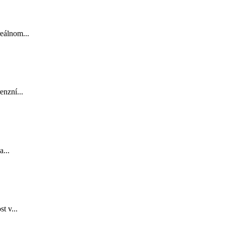
eálnom...
enzní...
...
t v...