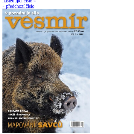
následující číslo »
« předchozí číslo