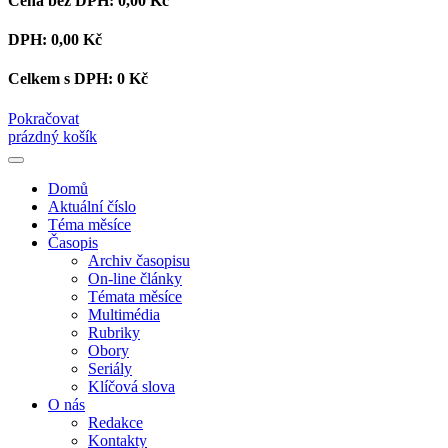
Cena bez DPH:
0,00 Kč
DPH:
0,00 Kč
Celkem s DPH:
0 Kč
Pokračovat
prázdný košík
Domů
Aktuální číslo
Téma měsíce
Časopis
Archiv časopisu
On-line články
Témata měsíce
Multimédia
Rubriky
Obory
Seriály
Klíčová slova
O nás
Redakce
Kontakty