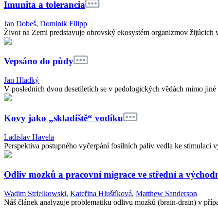
Imunita a tolerancia
Jan Dobeš
,
Dominik Filipp
Život na Zemi predstavuje obrovský ekosystém organizmov žijúcich v 
Vepsáno do půdy
Jan Hladký
V posledních dvou desetiletích se v pedologických vědách mimo jiné vý
Kovy jako „skladiště“ vodíku
Ladislav Havela
Perspektiva postupného vyčerpání fosilních paliv vedla ke stimulaci 
Odliv mozků a pracovní migrace ve střední a východ
Wadim Strielkowski
,
Kateřina Hluštíková
,
Matthew Sanderson
Náš článek analyzuje problematiku odlivu mozků (brain-drain) v přípa