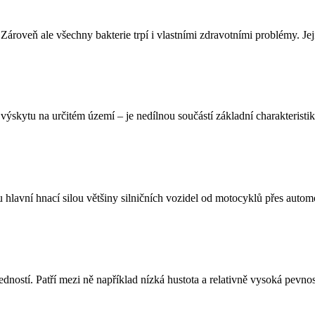
ároveň ale všechny bakterie trpí i vlastními zdravotními problémy. Jeji
výskytu na určitém území – je nedílnou součástí základní charakteristik
lavní hnací silou většiny silničních vozidel od motocyklů přes automo
dností. Patří mezi ně například nízká hustota a relativně vysoká pevnost