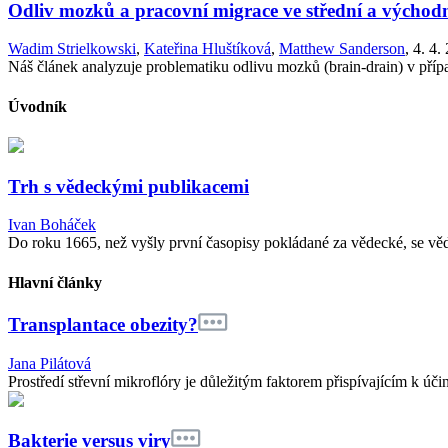
Odliv mozků a pracovní migrace ve střední a východ
Wadim Strielkowski
,
Kateřina Hluštíková
,
Matthew Sanderson
,
4. 4.
Náš článek analyzuje problematiku odlivu mozků (brain-drain) v přípa
Úvodník
Trh s vědeckými publikacemi
Ivan Boháček
Do roku 1665, než vyšly první časopisy pokládané za vědecké, se vě
Hlavní články
Transplantace obezity?
Jana Pilátová
Prostředí střevní mikroflóry je důležitým faktorem přispívajícím k účin
Bakterie versus viry