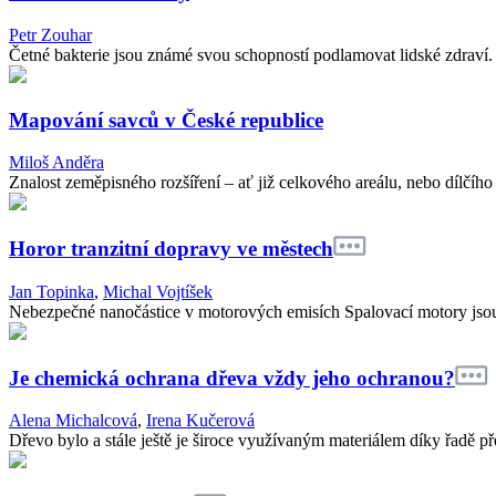
Petr Zouhar
Četné bakterie jsou známé svou schopností podlamovat lidské zdraví. Z
Mapování savců v České republice
Miloš Anděra
Znalost zeměpisného rozšíření – ať již celkového areálu, nebo dílčího 
Horor tranzitní dopravy ve městech
Jan Topinka
,
Michal Vojtíšek
Nebezpečné nanočástice v motorových emisích Spalovací motory jsou h
Je chemická ochrana dřeva vždy jeho ochranou?
Alena Michalcová
,
Irena Kučerová
Dřevo bylo a stále ještě je široce využívaným materiálem díky řadě pře