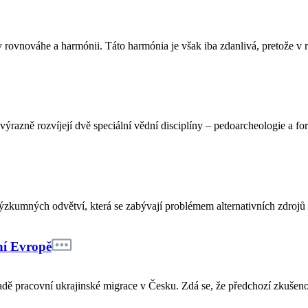
rovnováhe a harmónii. Táto harmónia je však iba zdanlivá, pretože v r
razně rozvíjejí dvě speciální vědní disciplíny – pedoarcheologie a for
výzkumných odvětví, která se zabývají problémem alternativních zdrojů a
ní Evropě
dě pracovní ukrajinské migrace v Česku. Zdá se, že předchozí zkušenos