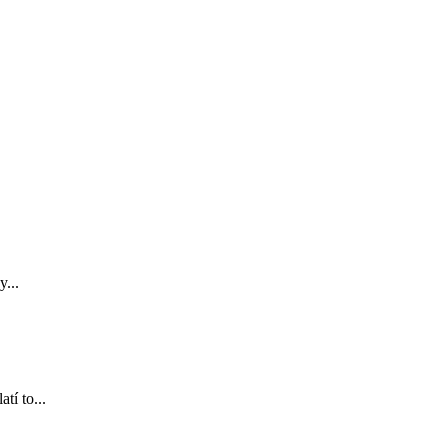
y...
tí to...