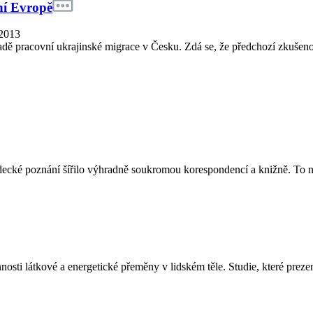
ní Evropě
 2013
dě pracovní ukrajinské migrace v Česku. Zdá se, že předchozí zkušenos
decké poznání šířilo výhradně soukromou korespondencí a knižně. To n
nosti látkové a energetické přeměny v lidském těle. Studie, které prezen