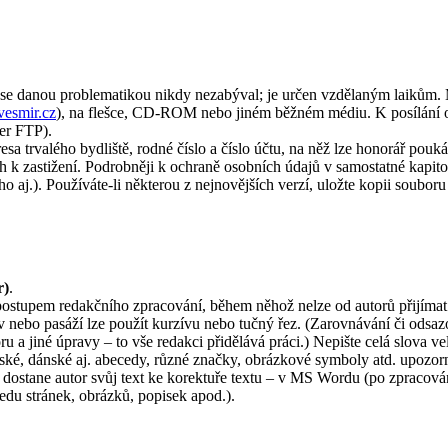
 se danou problematikou nikdy nezabýval; je určen vzdělaným laikům. 
esmir.cz
), na flešce, CD-ROM nebo jiném běžném médiu. K posílání ob
ver FTP).
sa trvalého bydliště, rodné číslo a číslo účtu, na něž lze honorář pouká
 k zastižení. Podrobněji k ochraně osobních údajů v samostatné kapitole
 aj.). Používáte-li některou z nejnovějších verzí, uložte kopii souboru 
r)
.
ostupem redakčního zpracování, během něhož nelze od autorů přijímat 
 nebo pasáží lze použít kurzívu nebo tučný řez. (Zarovnávání či odsaz
u a jiné úpravy – to vše redakci přidělává práci.) Nepište celá slova v
é, dánské aj. abecedy, různé značky, obrázkové symboly atd. upozornět
ostane autor svůj text ke korektuře textu – v MS Wordu (po zpracován
du stránek, obrázků, popisek apod.).