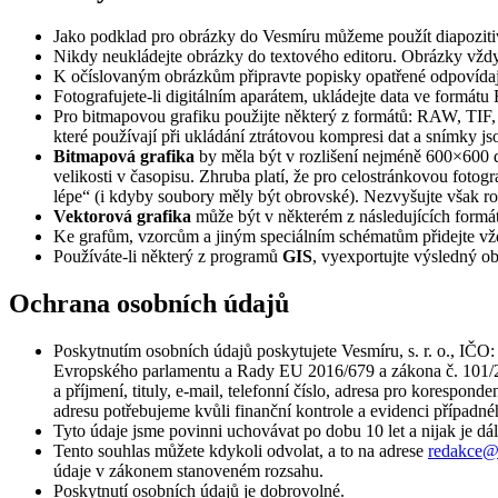
Jako podklad pro obrázky do Vesmíru můžeme použít diapozitivy
Nikdy neukládejte obrázky do textového editoru. Obrázky vždy 
K očíslovaným obrázkům připravte popisky opatřené odpovídají
Fotografujete-li digitálním aparátem, ukládejte data ve formát
Pro bitmapovou grafiku použijte některý z formátů: RAW, T
které používají při ukládání ztrátovou kompresi dat a snímky js
Bitmapová grafika
by měla být v rozlišení nejméně 600×600 dp
velikosti v časopisu. Zhruba platí, že pro celostránkovou fotogr
lépe“ (i kdyby soubory měly být obrovské). Nezvyšujte však roz
Vektorová grafika
může být v některém z následujících f
Ke grafům, vzorcům a jiným speciálním schématům přidejte vždy 
Používáte-li některý z programů
GIS
, vyexportujte výsledný 
Ochrana osobních údajů
Poskytnutím osobních údajů poskytujete Vesmíru, s. r. o., IČO:
Evropského parlamentu a Rady EU 2016/679 a zákona č. 101/20
a příjmení, tituly, e-mail, telefonní číslo, adresa pro korespon
adresu potřebujeme kvůli finanční kontrole a evidenci případné
Tyto údaje jsme povinni uchovávat po dobu 10 let a nijak je d
Tento souhlas můžete kdykoli odvolat, a to na adrese
redakce@
údaje v zákonem stanoveném rozsahu.
Poskytnutí osobních údajů je dobrovolné.