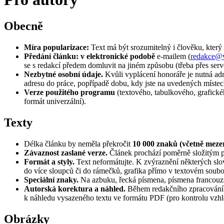
Obecně
Míra popularizace:
Text má být srozumitelný i člověku, který
Předání článku: v elektronické podobě
e-mailem (
redakce@v
se s redakcí předem domluvit na jiném způsobu (třeba přes ser
Nezbytné osobní údaje.
Kvůli vyplácení honoráře je nutná adre
adresu do práce, popřípadě dobu, kdy jste na uvedených místech
Verze použitého programu
(textového, tabulkového, grafického
formát univerzální).
Texty
Délka článku by neměla překročit
10 000 znaků (včetně meze
Závaznost zaslané verze.
Článek prochází poměrně složitým p
Formát a styly.
Text neformátujte. K zvýraznění některých slov
do více sloupců či do rámečků, grafika přímo v textovém soubor
Speciální znaky.
Na azbuku, řecká písmena, písmena francouzsk
Autorská korektura a náhled.
Během redakčního zpracování d
k náhledu vysazeného textu ve formátu PDF (pro kontrolu vzhle
Obrázky