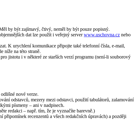
Měl by být zajímavý, čtivý, neměl by být pouze popisný.
jemnějších dat lze použít i veřejný server
www.uschovna.cz
nebo
zat. K urychlení komunikace připojte také telefonní čísla, e-mail,
 níže na této straně.
pro jistotu i v některé ze starších verzí programu (není-li souborový
odlišné nové verze.
ování odstavců, mezery mezi odstavci, použití tabulátorů, zalamování
elkými písmeny – ani v nadpisech.
e redakci – např. tím, že je vyznačíte barevně.)
í připomínek recenzentů a všech redakčních úpravách) a později