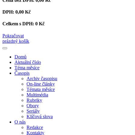
Cena bez DPH:
0,00 Kč
DPH:
0,00 Kč
Celkem s DPH:
0 Kč
Pokračovat
prázdný košík
Domů
Aktuální číslo
Téma měsíce
Časopis
Archiv časopisu
On-line články
Témata měsíce
Multimédia
Rubriky
Obory
Seriály
Klíčová slova
O nás
Redakce
Kontakty