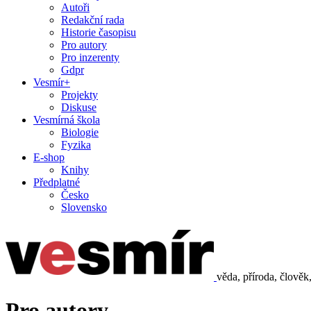
Autoři
Redakční rada
Historie časopisu
Pro autory
Pro inzerenty
Gdpr
Vesmír+
Projekty
Diskuse
Vesmírná škola
Biologie
Fyzika
E-shop
Knihy
Předplatné
Česko
Slovensko
věda, příroda, člověk
Pro autory