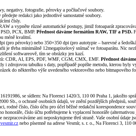
, negativy, fotografie, pérovky a počítačové soubory.
předejte redakci jako jednotlivé samostatné soubory.
cími čísly.
u RAW a vypněte různé automatické postupy, jimiž fotoaparát zpracováv
IF, PSD, PCX, BMP.
Přednost dáváme formátům RAW, TIF a PSD.
F
ou méně kvalitní.
i (pro pérovky) nebo 350×350 dpi (pro autotypie – barevné a šedoškál
afii je třeba minimálně 12megapixelový snímač ve fotoaparátu. Nic nezkazí
lišení softwareově, tím se obrázky jen kazí.
ormátů: CDR, AI, EPS, PDF, WMF, CGM, CMX, EMF.
Přednost dáváme
i zdrojovou tabulku s daty, popřípadě popište metodu, kterou byly vytv
obrázek do některého výše uvedeného vektorového nebo bitmapového fo
 16191986, se sídlem: Na Florenci 1420/3, 110 00 Praha 1, jakožto sprá
00 Sb., o ochraně osobních údajů, ve znění pozdějších předpisů, sou
denci, rodné číslo, číslo účtu pro účel běžné redakční korespondence souv
ho honoráře, číslo účtu potřebujeme k vyplacení honoráře (alternativou
ále nezpracováváme ani neposkytujeme třetí straně. Vaše osobní údaje 
vesmir.cz
nebo písemně na adrese Vesmír, s. r. o., Na Florenci 3, 110