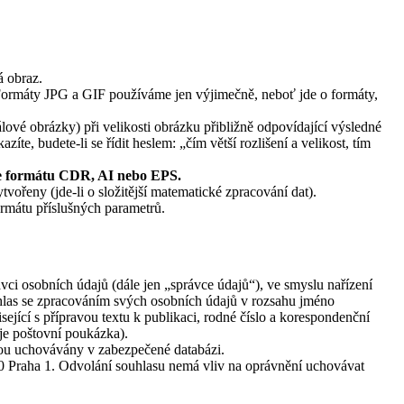
á obraz.
ormáty JPG a GIF používáme jen výjimečně, neboť jde o formáty,
ové obrázky) při velikosti obrázku přibližně odpovídající výsledné
te, budete-li se řídit heslem: „čím větší rozlišení a velikost, tím
 formátu CDR, AI nebo EPS.
ořeny (jde-li o složitější matematické zpracování dat).
rmátu příslušných parametrů.
vci osobních údajů (dále jen „správce údajů“), ve smyslu nařízení
hlas se zpracováním svých osobních údajů v rozsahu jméno
isející s přípravou textu k publikaci, rodné číslo a korespondenční
 je poštovní poukázka).
jsou uchovávány v zabezpečené databázi.
 00 Praha 1. Odvolání souhlasu nemá vliv na oprávnění uchovávat