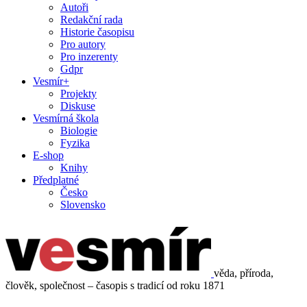
Autoři
Redakční rada
Historie časopisu
Pro autory
Pro inzerenty
Gdpr
Vesmír+
Projekty
Diskuse
Vesmírná škola
Biologie
Fyzika
E-shop
Knihy
Předplatné
Česko
Slovensko
věda, příroda,
člověk, společnost – časopis s tradicí od roku 1871