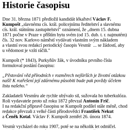
Historie časopisu
Dne 31. března 1871 předložil kandidát lékařství
Václav F.
Kumpošt
„slavnému cís. král. policejnímu ředitelství a slavnému
cís. král. státnímu zastupitelství" oznámení, že „dnem 15. dubna
1871 počne v Praze v příštím bytu svém (od 15. dub. t. r. najmutém)
čís. 32 nov. Karlovo náměstí vydávati vlastním svým nákladem
a vlastní svou redakcí periodický časopis Vesmír ... se žádostí, aby
u vědomost je vzíti ráčili."
Kumpošt (* 1843), Purkyňův žák, v úvodníku prvního čísla
formuloval poslání časopisu:
„Pěstování věd přírodních v rozměrech nejširších je životní otázkou
naší! K rozřešení její zdárnému působiti bude pak povždy účelem
listu našeho.“
Zakladateli Vesmíru ale rychle ubývalo sil, sužovala ho tuberkulóza.
Roli vydavatele proto už roku 1872 převzal
Antonín Frič
.
I na redakční přípravě časopisu se Kumpošt podílel stále méně, chod
redakce převzali z velké části přírodovědci
František Nekut
a
Čeněk Kotal
. Václav F. Kumpošt zemřel 26. února 1874.
Vesmír vycházel do roku 1907, poté se na několik let odmlčel.