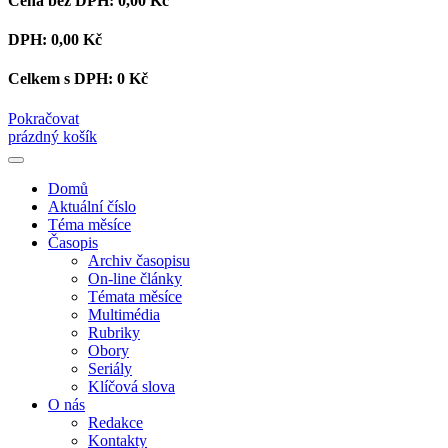
Cena bez DPH:
0,00 Kč
DPH:
0,00 Kč
Celkem s DPH:
0 Kč
Pokračovat
prázdný košík
Domů
Aktuální číslo
Téma měsíce
Časopis
Archiv časopisu
On-line články
Témata měsíce
Multimédia
Rubriky
Obory
Seriály
Klíčová slova
O nás
Redakce
Kontakty