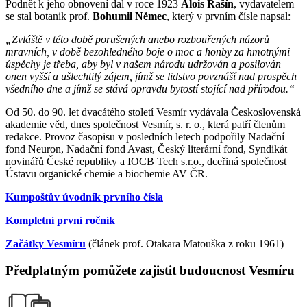
Podnět k jeho obnovení dal v roce 1923
Alois Rašín
, vydavatelem
se stal botanik prof.
Bohumil Němec
, který v prvním čísle napsal:
„Zvláště v této době porušených anebo rozbouřených názorů
mravních, v době bezohledného boje o moc a honby za hmotnými
úspěchy je třeba, aby byl v našem národu udržován a posilován
onen vyšší a ušlechtilý zájem, jímž se lidstvo povznáší nad prospěch
všedního dne a jímž se stává opravdu bytostí stojící nad přírodou.“
Od 50. do 90. let dvacátého století Vesmír vydávala Československá
akademie věd, dnes společnost Vesmír, s. r. o., která patří členům
redakce. Provoz časopisu v posledních letech podpořily Nadační
fond Neuron, Nadační fond Avast, Český literární fond, Syndikát
novinářů České republiky a IOCB Tech s.r.o., dceřiná společnost
Ústavu organické chemie a biochemie AV ČR.
Kumpoštův úvodník prvního čísla
Kompletní první ročník
Začátky Vesmíru
(článek prof. Otakara Matouška z roku 1961)
Předplatným pomůžete zajistit budoucnost Vesmíru