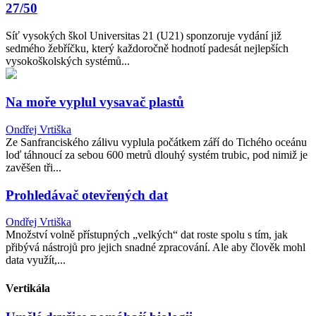
27/50
Síť vysokých škol Universitas 21 (U21) sponzoruje vydání již
sedmého žebříčku, který každoročně hodnotí padesát nejlepších
vysokoškolských systémů...
Na moře vyplul vysavač plastů
Ondřej Vrtiška
Ze Sanfranciského zálivu vyplula počátkem září do Tichého oceánu
loď táhnoucí za sebou 600 metrů dlouhý systém trubic, pod nimiž je
zavěšen tři...
Prohledávač otevřených dat
Ondřej Vrtiška
Množství volně přístupných „velkých“ dat roste spolu s tím, jak
přibývá nástrojů pro jejich snadné zpracování. Ale aby člověk mohl
data využít,...
Vertikála