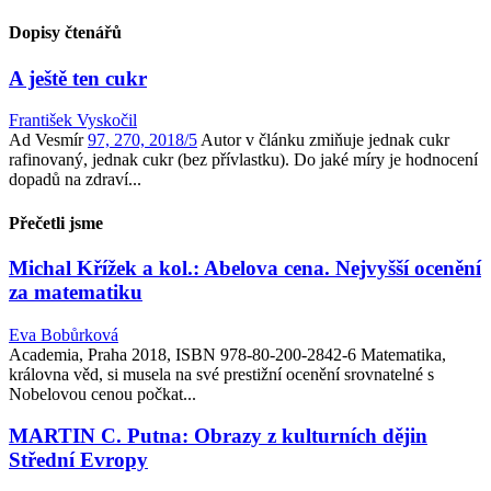
Dopisy čtenářů
A ještě ten cukr
František Vyskočil
Ad Vesmír
97, 270, 2018/5
Autor v článku zmiňuje jednak cukr
rafinovaný, jednak cukr (bez přívlastku). Do jaké míry je hodnocení
dopadů na zdraví...
Přečetli jsme
Michal Křížek a kol.: Abelova cena. Nejvyšší ocenění
za matematiku
Eva Bobůrková
Academia, Praha 2018, ISBN 978-80-200-2842-6 Matematika,
královna věd, si musela na své prestižní ocenění srovnatelné s
Nobelovou cenou počkat...
MARTIN C. Putna: Obrazy z kulturních dějin
Střední Evropy