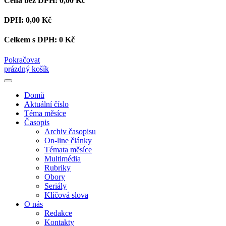
Cena bez DPH:
0,00 Kč
DPH:
0,00 Kč
Celkem s DPH:
0 Kč
Pokračovat
prázdný košík
Domů
Aktuální číslo
Téma měsíce
Časopis
Archiv časopisu
On-line články
Témata měsíce
Multimédia
Rubriky
Obory
Seriály
Klíčová slova
O nás
Redakce
Kontakty