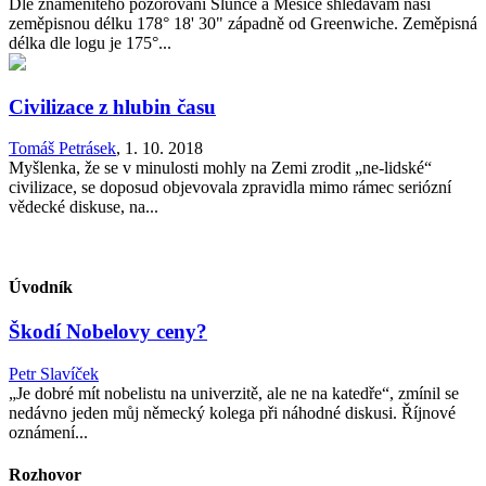
Dle znamenitého pozorování Slunce a Měsíce shledávám naši
zeměpisnou délku 178° 18' 30" západně od Greenwiche. Zeměpisná
délka dle logu je 175°...
Civilizace z hlubin času
Tomáš Petrásek
,
1. 10. 2018
Myšlenka, že se v minulosti mohly na Zemi zrodit „ne-lidské“
civilizace, se doposud objevovala zpravidla mimo rámec seriózní
vědecké diskuse, na...
Úvodník
Škodí Nobelovy ceny?
Petr Slavíček
„Je dobré mít nobelistu na univerzitě, ale ne na katedře“, zmínil se
nedávno jeden můj německý kolega při náhodné diskusi. Říjnové
oznámení...
Rozhovor