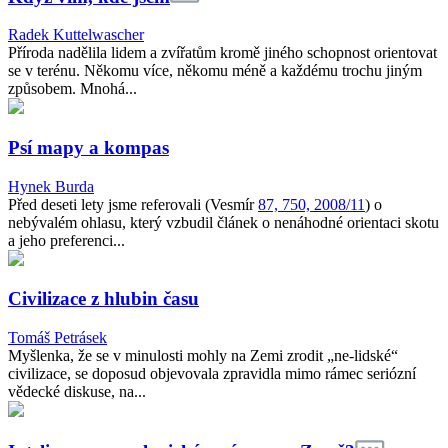
Radek Kuttelwascher
Příroda nadělila lidem a zvířatům kromě jiného schopnost orientovat
se v terénu. Někomu více, někomu méně a každému trochu jiným
způsobem. Mnohá...
Psí mapy a kompas
Hynek Burda
Před deseti lety jsme referovali (Vesmír
87, 750, 2008/11
) o
nebývalém ohlasu, který vzbudil článek o nenáhodné orientaci skotu
a jeho preferenci...
Civilizace z hlubin času
Tomáš Petrásek
Myšlenka, že se v minulosti mohly na Zemi zrodit „ne-lidské“
civilizace, se doposud objevovala zpravidla mimo rámec seriózní
vědecké diskuse, na...