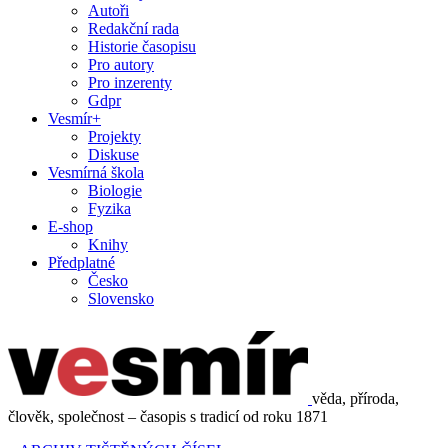
Autoři
Redakční rada
Historie časopisu
Pro autory
Pro inzerenty
Gdpr
Vesmír+
Projekty
Diskuse
Vesmírná škola
Biologie
Fyzika
E-shop
Knihy
Předplatné
Česko
Slovensko
věda, příroda,
člověk, společnost – časopis s tradicí od roku 1871