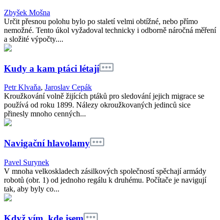
Zbyšek Mošna
Určit přesnou polohu bylo po staletí velmi obtížné, nebo přímo
nemožné. Tento úkol vyžadoval technicky i odborně náročná měření
a složité výpočty....
Kudy a kam ptáci létají
Petr Klvaňa
,
Jaroslav Cepák
Kroužkování volně žijících ptáků pro sledování jejich migrace se
používá od roku 1899. Nálezy okroužkovaných jedinců sice
přinesly mnoho cenných...
Navigační hlavolamy
Pavel Surynek
V mnoha velkoskladech zásilkových společností spěchají armády
robotů (obr. 1) od jednoho regálu k druhému. Počítače je navigují
tak, aby byly co...
Když vím, kde jsem