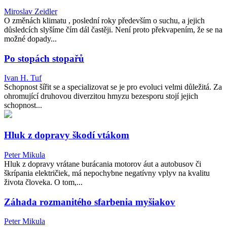
Miroslav Zeidler
O změnách klimatu , poslední roky především o suchu, a jejich
důsledcích slyšíme čím dál častěji. Není proto překvapením, že se na
možné dopady...
Po stopách stopařů
Ivan H. Tuf
Schopnost šířit se a specializovat se je pro evoluci velmi důležitá. Za
ohromující druhovou diverzitou hmyzu bezesporu stojí jejich
schopnost...
Hluk z dopravy škodí vtákom
Peter Mikula
Hluk z dopravy vrátane burácania motorov áut a autobusov či
škrípania električiek, má nepochybne negatívny vplyv na kvalitu
života človeka. O tom,...
Záhada rozmanitého sfarbenia myšiakov
Peter Mikula