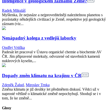
Inteligence v geologickém záznamu Země?
Radek Mikuláš
Myšlenka, že nejsnáze a nejproveditelněji nalezitelnou planetou s
pozůstatky někdejších civilizací je Země, respektive její geologický
záznam (viz...
Nenápadný kolega z vedlejší laborky
Ondřej Vrtiška
Padesát let pracoval v Ústavu organické chemie a biochemie AV
ČR. Jím připravené molekuly, odvozené od stavebních kamenů
nukleových kyselin,...
Dopady změn klimatu na krajinu v ČR
Zdeněk Žalud
,
Miroslav Trnka
Změna klimatu je již desítky let předmětem diskusí. Vědci už v
naprosté většině o klimatické změně nepochybují. Shodují se i v
tom, že ke změně...
Glosy