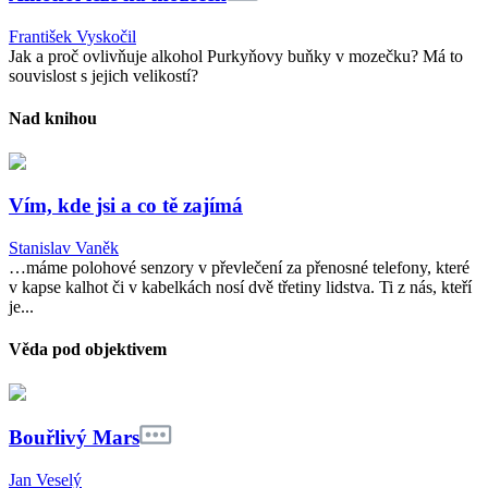
František Vyskočil
Jak a proč ovlivňuje alkohol Purkyňovy buňky v mozečku? Má to
souvislost s jejich velikostí?
Nad knihou
Vím, kde jsi a co tě zajímá
Stanislav Vaněk
…máme polohové senzory v převlečení za přenosné telefony, které
v kapse kalhot či v kabelkách nosí dvě třetiny lidstva. Ti z nás, kteří
je...
Věda pod objektivem
Bouřlivý Mars
Jan Veselý