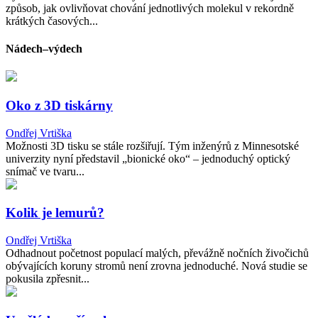
způsob, jak ovlivňovat chování jednotlivých molekul v rekordně
krátkých časových...
Nádech–výdech
Oko z 3D tiskárny
Ondřej Vrtiška
Možnosti 3D tisku se stále rozšiřují. Tým inženýrů z Minnesotské
univerzity nyní představil „bionické oko“ – jednoduchý optický
snímač ve tvaru...
Kolik je lemurů?
Ondřej Vrtiška
Odhadnout početnost populací malých, převážně nočních živočichů
obývajících koruny stromů není zrovna jednoduché. Nová studie se
pokusila zpřesnit...