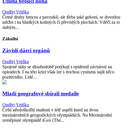
Umělá broučí noha
Ondřej Vrtiška
Četné druhy hmyzu a pavouků, ale třeba také gekoni, se dovedou
udržet i na hladkých kolmých či převislých plochách. Vděčí za to
slabým...
Zákulisí
Závislí dárci orgánů
Ondřej Vrtiška
Spojené státy se dlouhodobě potýkají s epidemií závislosti na
opioidech. I na této krizi však lze s trochou cynismu najít něco
pozitivního. Lidé...
Mladí geografové sbírali medaile
Ondřej Vrtiška
Čeští středoškolští studenti v létě uspěli hned na dvou
mezinárodních geografických olympiádách. Na Mezinárodní
zeměpisné olympiádě iGeo (The...