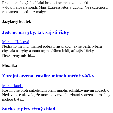
Frontu prachových oblaků hrnoucí se mrazivou pouští
vyfotografovala sonda Mars Express letos v dubnu. Ve skutečnosti
zaznamenala jednu z malých...
Jazykový koutek
Jedeme na ryby, tak zajisti řízky
Martina Holcová
Nedávno mě můj manžel pobavil historkou, jak se parta rybářů
chystala na ryby a tomu nejmladšímu řekli, ať zajistí řízky.
Nezkušený mladík...
Mozaika
Zbrojní arzenál rostlin: mimobuněčné váčky
Martin Janda
Rostliny se proti patogenům brání mnoha sofistikovanými způsoby.
Nedávno se ukázalo, že mocnou verzatilní zbraní v arzenálu rostliny
mohou být i...
Sucho je převlečený chlad