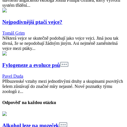
slavného anglického ekologa Johna Philipa Grimea, který vytvořil
systém třídění...
Nejpodivnější ptačí vejce?
Tomáš Grim
Některá vejce se skutečně podobají jako vejce vejci. Jiná jsou tak
divná, že se nepodobají žádným jiným. Asi nejméně zaměnitelná
vejce mezi ptáky...
Fylogeneze a evoluce psů
Pavel Duda
Příbuzenské vztahy mezi jednotlivými druhy a skupinami psovitých
šelem zůstávají do značné míry nejasné. Nové poznatky týmu
zoologů z...
Odpověď na každou otázku
Alkohol leze na mozeček