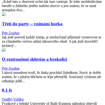
„Káně tato u zbarvení svém tak tuze variruje, že toho neshledáváme
hnedle u žádného jiného našeho dravce a jest známo, že se snad
nenajdou dva...
Třetí do party – vnímání horka
Petr Zouhar
Jak jistě potvrdí každý tramp, je neobyčejně příjemné vystavovat se
za chladného večera sálání táborového ohně. A jak jistě dosvědčí
leckterý...
O roztroušené skleróze a brokolici
Petr Zouhar
Lidová moudrost tvrdí, že láska prochází žaludkem. Navíc je dobře
známo, že s plným břichem se lépe přemýšlí. Současný výzkum ale
odhaluje ještě...
0,1 fs
Ondřej Vrtiška
Fyzikové z britské University of Bath šťastnou náhodou objevili