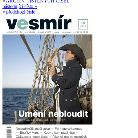
« ARCHIV TIŠTĚNÝCH ČÍSEL
následující číslo »
« předchozí číslo