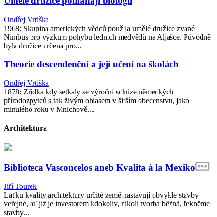
Umělé družice pomáhají biologii
Ondřej Vrtiška
1968: Skupina amerických vědců použila umělé družice zvané
Nimbus pro výzkum pohybu ledních medvědů na Aljašce. Původně
byla družice určena pro...
Theorie descendenční a její učení na školách
Ondřej Vrtiška
1878: Zřídka kdy setkaly se výroční schůze německých
přírodozpytců s tak živým ohlasem v širším obecenstvu, jako
minulého roku v Mnichově....
Architektura
Biblioteca Vasconcelos aneb Kvalita à la Mexiko
Jiří Tourek
Laťku kvality architektury určité země nastavují obvykle stavby
veřejné, ať již je investorem kdokoliv, nikoli tvorba běžná, řekněme
stavby...