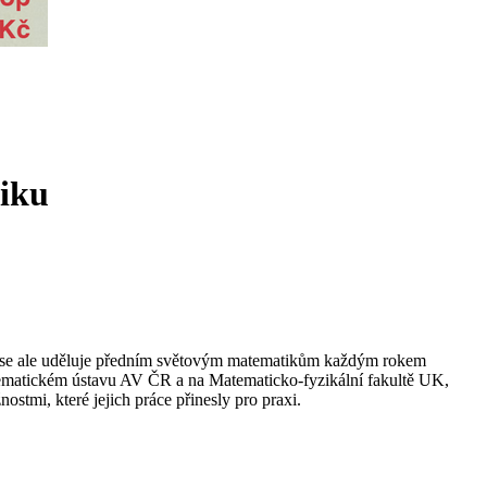
tiku
by se ale uděluje předním světovým matematikům každým rokem
tematickém ústavu AV ČR a na Matematicko-fyzikální fakultě UK,
stmi, které jejich práce přinesly pro praxi.