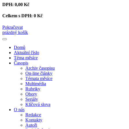
DPH:
0,00 Kč
Celkem s DPH:
0 Kč
Pokračovat
prázdný košík
Domů
Aktuální číslo
Téma měsíce
Časopis
Archiv časopisu
On-line články
Témata měsíce
Multimédia
Rubriky
Obory
Seriály
Klíčová slova
O nás
Redakce
Kontakty
Autoři