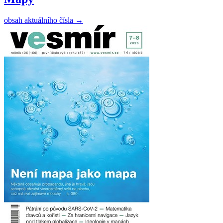
obsah aktuálního čísla
→