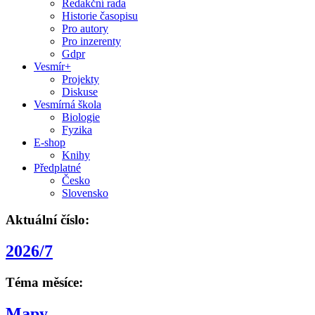
Redakční rada
Historie časopisu
Pro autory
Pro inzerenty
Gdpr
Vesmír+
Projekty
Diskuse
Vesmírná škola
Biologie
Fyzika
E-shop
Knihy
Předplatné
Česko
Slovensko
Aktuální číslo:
2026/7
Téma měsíce:
Mapy