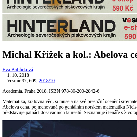
Michal Křížek a kol.: Abelova c
Eva Bobůrková
| 1. 10. 2018
| Vesmír 97, 609,
2018/10
Academia, Praha 2018, ISBN 978-80-200-2842-6
Matematika, královna věd, si musela na své prestižní ocenění srov
Abelova cena, pojmenovaná po geniálním norském matematiku Nielsov
představuje patnáct dosavadních laureátů. Seznamuje čtenáře s životop