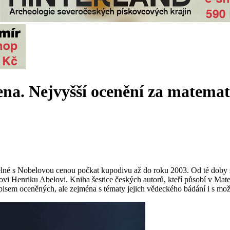
ena. Nejvyšší ocenění za matema
natelné s Nobelovou cenou počkat kupodivu až do roku 2003. Od té do
i Henriku Abelovi. Kniha šestice českých autorů, kteří působí v Ma
isem oceněných, ale zejména s tématy jejich vědeckého bádání i s možno