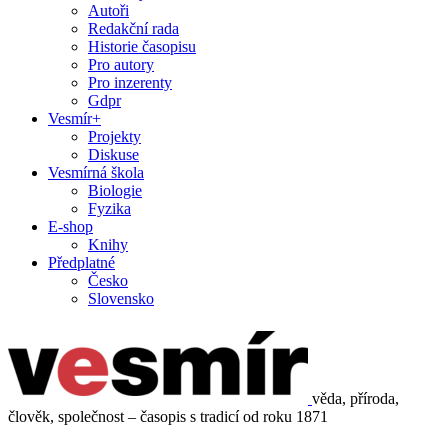
Autoři
Redakční rada
Historie časopisu
Pro autory
Pro inzerenty
Gdpr
Vesmír+
Projekty
Diskuse
Vesmírná škola
Biologie
Fyzika
E-shop
Knihy
Předplatné
Česko
Slovensko
věda, příroda,
člověk, společnost – časopis s tradicí od roku 1871