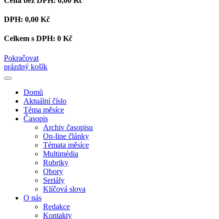
Cena bez DPH:
0,00 Kč
DPH:
0,00 Kč
Celkem s DPH:
0 Kč
Pokračovat
prázdný košík
Domů
Aktuální číslo
Téma měsíce
Časopis
Archiv časopisu
On-line články
Témata měsíce
Multimédia
Rubriky
Obory
Seriály
Klíčová slova
O nás
Redakce
Kontakty