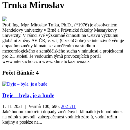
Trnka Miroslav
Prof. Ing. Mgr. Miroslav Trnka, Ph.D., (*1976) je absolventem
Mendelovy univerzity v Brně a Právnické fakulty Masarykovy
univerzity. V rámci své výzkumné činnosti na Ústavu výzkumu
globální změny AV ČR, v. v. i, (CzechGlobe) se intenzivně věnuje
dopadům změny klimatu se zaměřením na studium
meteorologického a zemědělského sucha v minulosti a projekcemi
pro 21. století. Je vedoucím týmů provozujících portál
www.intersucho.cz a www.klimatickazmena.cz.
Počet článků: 4
Dyje – byla, je a bude
1. 11. 2021 | Vesmír 100, 696,
2021/11
Jaké budou konkrétní dopady změněných klimatických podmínek
na odtok z povodí, zabezpečenost vodních zdrojů, vodní režim
krajiny a posléze na...