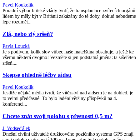
Pavel Koukolík
Poradní výbor britské vlády tvrdí, že transplantace zvířecích orgánů
lidem by měly být v Británii zakázány do té doby, dokud nebudeme
lépe rozumět...
Zlá, nebo zlý sršeň?
Pavla Loucká
Je s podivem, kolik slov vůbec naše mateřština obsahuje, a ještě ke
všemu některá dvojmo! Vezměte si jen podstatná jména: ta sršeň/ten
sršeň,...
Skepse ohledně léčby aidsu
Pavel Koukolík
Jestliže nějaká média tvrdí, že vítězství nad aidsem je na dohled, je
to velmi předčasné. To bylo ladění většiny příspěvků na 4.
konferenci...
Chcete znát svoji polohu s přesností 0,5 m?
J. Vodseďálek
Dnešní civilní uživatelé družicového pozičního systému GPS znají
svoji polohu s přesností 100 m. Tomu, aby byla poloha známa