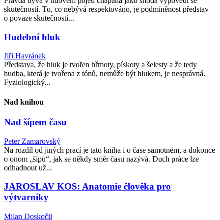
Pravda bývá v lidovém pojetí chápána jako shoda výpovědi se
skutečností. To, co nebývá respektováno, je podmíněnost představ
o povaze skutečnosti...
Hudební hluk
Jiří Havránek
Představa, že hluk je tvořen hřmoty, pískoty a šelesty a že tedy
hudba, která je tvořena z tónů, nemůže být hlukem, je nesprávná.
Fyziologický...
Nad knihou
Nad šípem času
Peter Zamarovský
Na rozdíl od jiných prací je tato kniha i o čase samotném, a dokonce
o onom „šípu“, jak se někdy směr času nazývá. Duch práce lze
odhadnout už...
JAROSLAV KOS: Anatomie člověka pro
výtvarníky
Milan Doskočil