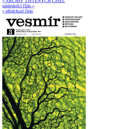
« ARCHIV TIŠTĚNÝCH ČÍSEL
následující číslo »
« předchozí číslo