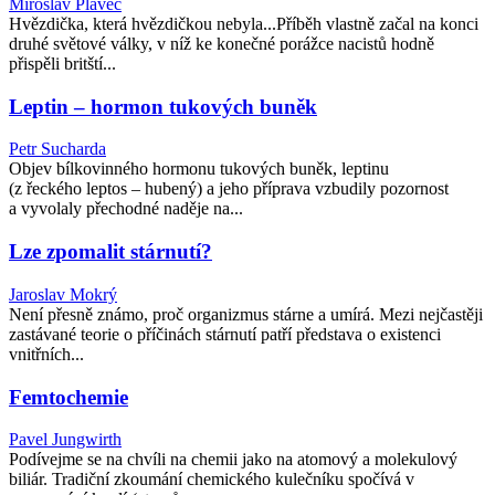
Miroslav Plavec
Hvězdička, která hvězdičkou nebyla...Příběh vlastně začal na konci
druhé světové války, v níž ke konečné porážce nacistů hodně
přispěli britští...
Leptin – hormon tukových buněk
Petr Sucharda
Objev bílkovinného hormonu tukových buněk, leptinu
(z řeckého leptos – hubený) a jeho příprava vzbudily pozornost
a vyvolaly přechodné naděje na...
Lze zpomalit stárnutí?
Jaroslav Mokrý
Není přesně známo, proč organizmus stárne a umírá. Mezi nejčastěji
zastávané teorie o příčinách stárnutí patří představa o existenci
vnitřních...
Femtochemie
Pavel Jungwirth
Podívejme se na chvíli na chemii jako na atomový a molekulový
biliár. Tradiční zkoumání chemického kulečníku spočívá v