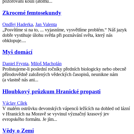
pozorování koulí (atomů...
Zkrocené femtosekundy
Ondřej Haderka
,
Jan Valenta
„Posvítíme si na to, ... vyjasníme, vysvětlíme problém.“ Náš jazyk
dobře vystihuje úlohu světla při poznávání světa, který nás
obklopuje....
Myš domácí
Daniel Frynta
,
Miloš Macholán
Prolistujeme-li poslední ročníky předních biologicky nebo obecně
přírodovědně založených vědeckých časopisů, neunikne nám
(a vlastně nás ani...
Hloubkový průzkum Hranické propasti
Václav Cílek
V malém ostrůvku devonských vápenců ležících na dohled od lázní
v Hranicích na Moravě se vyvinul význačný krasový jev
evropského formátu. Je jím...
Vědy o Zemi