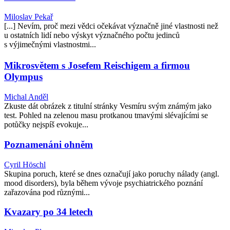
Miloslav Pekař
[...] Nevím, proč mezi vědci očekávat význačně jiné vlastnosti než
u ostatních lidí nebo výskyt význačného počtu jedinců
s výjimečnými vlastnostmi...
Mikrosvětem s Josefem Reischigem a firmou
Olympus
Michal Anděl
Zkuste dát obrázek z titulní stránky Vesmíru svým známým jako
test. Pohled na zelenou masu protkanou tmavými slévajícími se
potůčky nejspíš evokuje...
Poznamenáni ohněm
Cyril Höschl
Skupina poruch, které se dnes označují jako poruchy nálady (angl.
mood disorders), byla během vývoje psychiatrického poznání
zařazována pod různými...
Kvazary po 34 letech