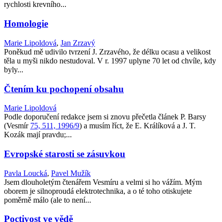
rychlosti krevního...
Homologie
Marie Lipoldová
,
Jan Zrzavý
Poněkud mě udivilo tvrzení J. Zrzavého, že délku ocasu a velikost
těla u myši nikdo nestudoval. V r. 1997 uplyne 70 let od chvíle, kdy
byly...
Čtením ku pochopení obsahu
Marie Lipoldová
Podle doporučení redakce jsem si znovu přečetla článek P. Barsy
(Vesmír
75, 511, 1996/9
) a musím říct, že E. Králíková a J. T.
Kozák mají pravdu;...
Evropské starosti se zásuvkou
Pavla Loucká
,
Pavel Mužík
Jsem dlouholetým čtenářem Vesmíru a velmi si ho vážím. Mým
oborem je silnoproudá elektrotechnika, a o té toho otiskujete
poměrně málo (ale to není...
Poctivost ve vědě