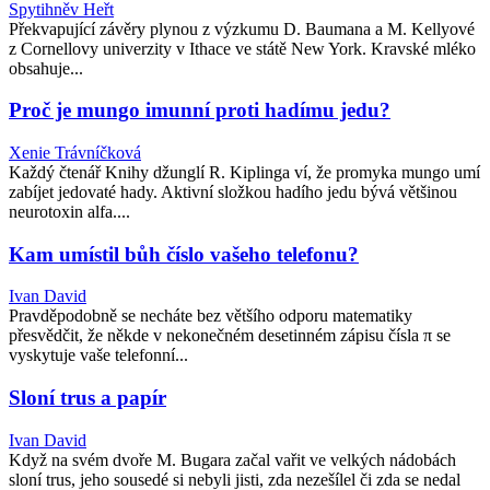
Spytihněv Heřt
Překvapující závěry plynou z výzkumu D. Baumana a M. Kellyové
z Cornellovy univerzity v Ithace ve státě New York. Kravské mléko
obsahuje...
Proč je mungo imunní proti hadímu jedu?
Xenie Trávníčková
Každý čtenář Knihy džunglí R. Kiplinga ví, že promyka mungo umí
zabíjet jedovaté hady. Aktivní složkou hadího jedu bývá většinou
neurotoxin alfa....
Kam umístil bůh číslo vašeho telefonu?
Ivan David
Pravděpodobně se necháte bez většího odporu matematiky
přesvědčit, že někde v nekonečném desetinném zápisu čísla π se
vyskytuje vaše telefonní...
Sloní trus a papír
Ivan David
Když na svém dvoře M. Bugara začal vařit ve velkých nádobách
sloní trus, jeho sousedé si nebyli jisti, zda nezešílel či zda se nedal