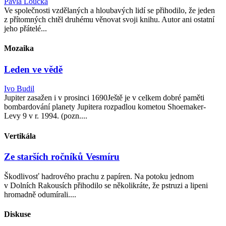
Pavla Loucká
Ve společnosti vzdělaných a hloubavých lidí se přihodilo, že jeden
z přítomných chtěl druhému věnovat svoji knihu. Autor ani ostatní
jeho přátelé...
Mozaika
Leden ve vědě
Ivo Budil
Jupiter zasažen i v prosinci 1690Ještě je v celkem dobré paměti
bombardování planety Jupitera rozpadlou kometou Shoemaker-
Levy 9 v r. 1994. (pozn....
Vertikála
Ze starších ročníků Vesmíru
Škodlivosť hadrového prachu z papíren. Na potoku jednom
v Dolních Rakousích přihodilo se několikráte, že pstruzi a lipeni
hromadně odumírali....
Diskuse