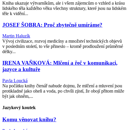
Kniha ukazuje výtvarníkům, ale i všem zájemcům o vzhled a krásu
lidského těla každého věku všechny struktury, které jsou na lidském
těle k vidění...
JOSEF ŠOBRA: Proč zbytečně umíráme?
Martin Haluzík
Vývoj civilizace, rozvoj medicíny a množství technických objevů
v posledním století, to vše přineslo – kromě prodloužení průměrné
délky...
IRENA VAŇKOVÁ: Mlčení a řeč v komunikaci,
jazyce a kultuře
Pavla Loucká
Na počátku knihy čtenář nabude dojmu, že mlčení a mluvení jsou
protikladné jako oheň a voda, po chvíli zjistí, že obojí přitom může
být jak ohněm,...
Jazykový koutek
Komu věnovat knihu?