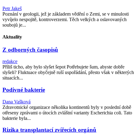
Petr Jakeš
Poznání v geologii, jež je základem vědění o Zemi, se v minulosti
vyvíjelo nespojitě, kontroverzemi. Těch velkých a oslavovaných
soubojů je...
Aktuality
Z odborných časopisů
redakce
Příliš ticho, aby bylo slyšet šepot Potřebujete šum, abyste dobře
slyšeli? Fluktuace obyčejně ruší uspořádání, přesto však v některých
situacích...
Podivné bakterie
Dana Vašková
Zdravotnické organizace několika kontinentů byly v poslední době
otřeseny zprávami o útocích zvláštní varianty Escherichia coli. Tato
bakterie byla...
Rizika transplantací zvířecích orgánů