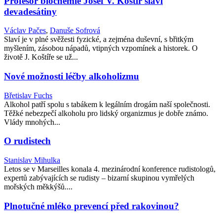
Profesor biochemie Josef V. Koštíř slaví
devadesátiny
Václav Pačes
,
Danuše Sofrová
Slaví je v plné svěžesti fyzické, a zejména duševní, s břitkým
myšlením, zásobou nápadů, vtipných vzpomínek a historek. O
životě J. Koštíře se už...
Nové možnosti léčby alkoholizmu
Břetislav Fuchs
Alkohol patří spolu s tabákem k legálním drogám naší společnosti.
Těžké nebezpečí alkoholu pro lidský organizmus je dobře známo.
Vlády mnohých...
O rudistech
Stanislav Mihulka
Letos se v Marseilles konala 4. mezinárodní konference rudistologů,
expertů zabývajících se rudisty – bizarní skupinou vymřelých
mořských měkkýšů....
Plnotučné mléko prevencí před rakovinou?