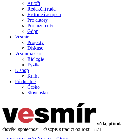
Autoři
Redakční rada
Historie časopisu
Pro autory
Pro inzerenty
Gdpr
Vesmír+
Projekty
Diskuse
Vesmírná škola
Biologie
Fyzika
E-shop
Knihy
Předplatné
Česko
Slovensko
věda, příroda,
člověk, společnost – časopis s tradicí od roku 1871