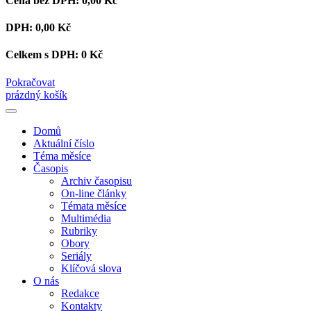
Cena bez DPH:
0,00 Kč
DPH:
0,00 Kč
Celkem s DPH:
0 Kč
Pokračovat
prázdný košík
Domů
Aktuální číslo
Téma měsíce
Časopis
Archiv časopisu
On-line články
Témata měsíce
Multimédia
Rubriky
Obory
Seriály
Klíčová slova
O nás
Redakce
Kontakty