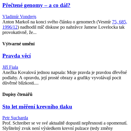
Přečtené genomy – a co dál?
Vladimír Vondrejs
Anton Markoš na konci svého článku o genomech (Vesmír
75, 685,
1996/12
) nadhodil míč diskuse po nahrávce Jamese Lovelocka tak
provokativně, že...
Výtvarné umění
Pravda věcí
Jiří Fiala
Anežka Kovalová jednou napsala: Moje pravda je pravdou dřevěné
podlahy. A opravdu, její prosté obrazy a grafiky vyvolávají pocit
důvěrné blízkosti....
Dopisy čtenářů
Sto let měření krevního tlaku
Petr Sucharda
Prof. Schreiber se ve své aktualitě dopustil nepřesnosti a opomenutí.
Slyšitelný zvuk není výsledkem krevní pulzace (tedy změny