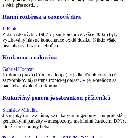
s větší přesností,...
Ranní rozbřesk a ozonová díra
J. Klak
Z dat získaných r. 1987 v jižní Francii ve výšce 40 km byly
vytahovány hlavně koncentrace oxidů dusíku. Nikdo však
neanalyzoval ozon, neboť to...
Kurkuma a rakovina
Gabriel Hocman
Kurkuma pravá (Curcuma longa) je jedlá, ďumbierovitá (č.
zázvorníkovitá) rastlina tropickej oblasti. V jej koreňoch sa
nachádza alkaloid kurkumín...
Kukuřičný genom je sebrankou příživníků
Stanislav Mihulka
Již nějaký čas je známo, že eukaryontní genomy jsou prolezlé
genetickými parazity – transpozony, mobilními částicemi DNA,
které jsou schopny běhat...