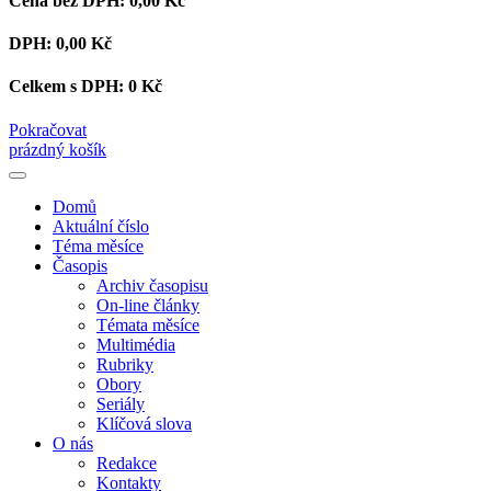
Cena bez DPH:
0,00 Kč
DPH:
0,00 Kč
Celkem s DPH:
0 Kč
Pokračovat
prázdný košík
Domů
Aktuální číslo
Téma měsíce
Časopis
Archiv časopisu
On-line články
Témata měsíce
Multimédia
Rubriky
Obory
Seriály
Klíčová slova
O nás
Redakce
Kontakty