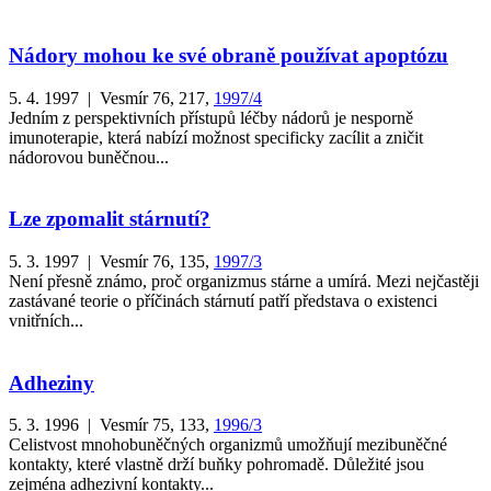
Nádory mohou ke své obraně používat apoptózu
5. 4. 1997 | Vesmír 76, 217,
1997/4
Jedním z perspektivních přístupů léčby nádorů je nesporně
imunoterapie, která nabízí možnost specificky zacílit a zničit
nádorovou buněčnou...
Lze zpomalit stárnutí?
5. 3. 1997 | Vesmír 76, 135,
1997/3
Není přesně známo, proč organizmus stárne a umírá. Mezi nejčastěji
zastávané teorie o příčinách stárnutí patří představa o existenci
vnitřních...
Adheziny
5. 3. 1996 | Vesmír 75, 133,
1996/3
Celistvost mnohobuněčných organizmů umožňují mezibuněčné
kontakty, které vlastně drží buňky pohromadě. Důležité jsou
zejména adhezivní kontakty...