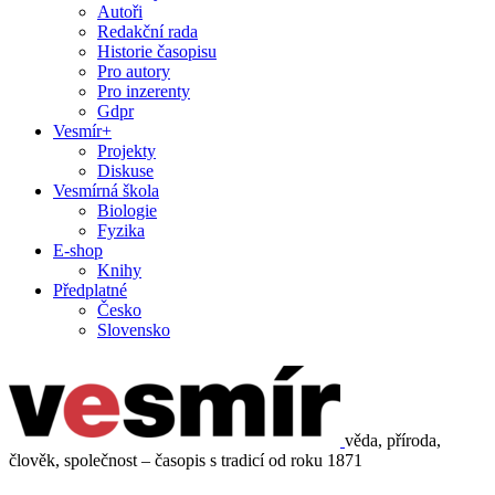
Autoři
Redakční rada
Historie časopisu
Pro autory
Pro inzerenty
Gdpr
Vesmír+
Projekty
Diskuse
Vesmírná škola
Biologie
Fyzika
E-shop
Knihy
Předplatné
Česko
Slovensko
věda, příroda,
člověk, společnost – časopis s tradicí od roku 1871