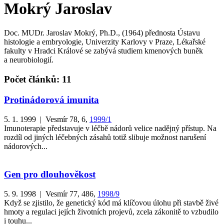
Mokrý Jaroslav
Doc. MUDr. Jaroslav Mokrý, Ph.D., (1964) přednosta Ústavu
histologie a embryologie, Univerzity Karlovy v Praze, Lékařské
fakulty v Hradci Králové se zabývá studiem kmenových buněk
a neurobiologií.
Počet článků: 11
Protinádorová imunita
5. 1. 1999 | Vesmír 78, 6,
1999/1
Imunoterapie představuje v léčbě nádorů velice nadějný přístup. Na
rozdíl od jiných léčebných zásahů totiž slibuje možnost narušení
nádorových...
Gen pro dlouhověkost
5. 9. 1998 | Vesmír 77, 486,
1998/9
Když se zjistilo, že genetický kód má klíčovou úlohu při stavbě živé
hmoty a regulaci jejích životních projevů, zcela zákonitě to vzbudilo
i touhu...