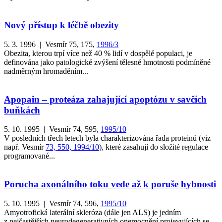
Nový přístup k léčbě obezity
5. 3. 1996 | Vesmír 75, 175,
1996/3
Obezita, kterou trpí více než 40 % lidí v dospělé populaci, je
definována jako patologické zvýšení tělesné hmotnosti podmíněné
nadměrným hromaděním...
Apopain – proteáza zahajující apoptózu v savčích
buňkách
5. 10. 1995 | Vesmír 74, 595,
1995/10
V posledních třech letech byla charakterizována řada proteinů (viz
např. Vesmír
73, 550, 1994/10
), které zasahují do složité regulace
programované...
Porucha axonálního toku vede až k poruše hybnosti
5. 10. 1995 | Vesmír 74, 596,
1995/10
Amyotrofická laterální skleróza (dále jen ALS) je jedním
z nejčastějších neurodegenerativních onemocnění projevujících se