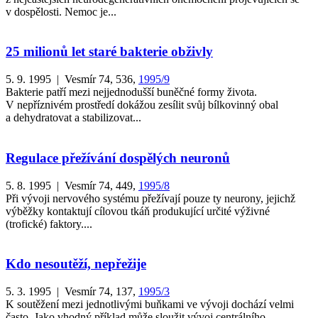
v dospělosti. Nemoc je...
25 milionů let staré bakterie obživly
5. 9. 1995 | Vesmír 74, 536,
1995/9
Bakterie patří mezi nejjednodušší buněčné formy života.
V nepříznivém prostředí dokážou zesílit svůj bílkovinný obal
a dehydratovat a stabilizovat...
Regulace přežívání dospělých neuronů
5. 8. 1995 | Vesmír 74, 449,
1995/8
Při vývoji nervového systému přežívají pouze ty neurony, jejichž
výběžky kontaktují cílovou tkáň produkující určité výživné
(trofické) faktory....
Kdo nesoutěží, nepřežije
5. 3. 1995 | Vesmír 74, 137,
1995/3
K soutěžení mezi jednotlivými buňkami ve vývoji dochází velmi
často. Jako vhodný příklad může sloužit vývoj centrálního