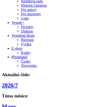
Redakční rada
Historie časopisu
Pro autory
Pro inzerenty
Gdpr
Vesmír+
Projekty
Diskuse
Vesmírná škola
Biologie
Fyzika
E-shop
Knihy
Předplatné
Česko
Slovensko
Aktuální číslo:
2026/7
Téma měsíce:
Mapy