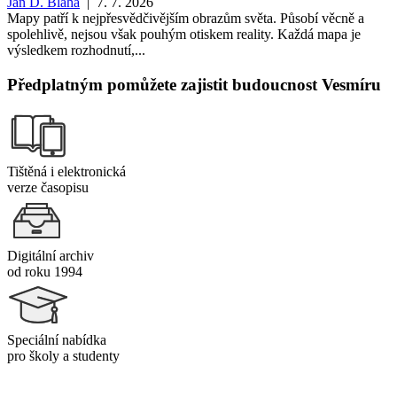
Jan D. Bláha
| 7. 7. 2026
Mapy patří k nejpřesvědčivějším obrazům světa. Působí věcně a
spolehlivě, nejsou však pouhým otiskem reality. Každá mapa je
výsledkem rozhodnutí,...
Předplatným pomůžete zajistit budoucnost Vesmíru
Tištěná i elektronická
verze časopisu
Digitální archiv
od roku 1994
Speciální nabídka
pro školy a studenty