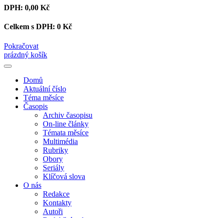
DPH:
0,00 Kč
Celkem s DPH:
0 Kč
Pokračovat
prázdný košík
Domů
Aktuální číslo
Téma měsíce
Časopis
Archiv časopisu
On-line články
Témata měsíce
Multimédia
Rubriky
Obory
Seriály
Klíčová slova
O nás
Redakce
Kontakty
Autoři