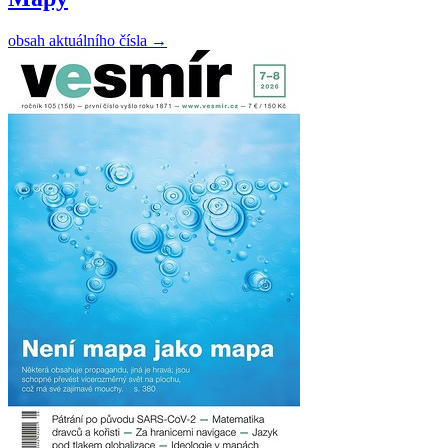
obsah aktuálního čísla
→