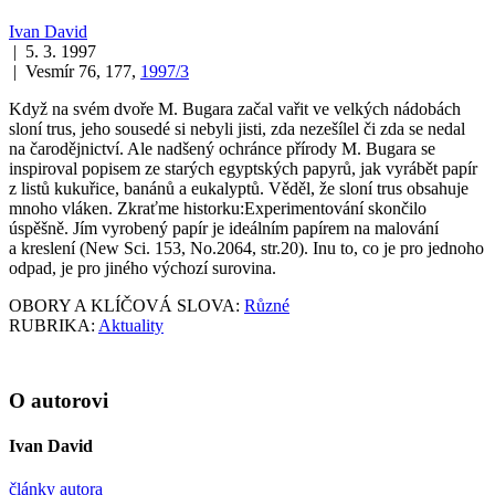
Ivan David
| 5. 3. 1997
| Vesmír 76, 177,
1997/3
Když na svém dvoře M. Bugara začal vařit ve velkých nádobách
sloní trus, jeho sousedé si nebyli jisti, zda nezešílel či zda se nedal
na čarodějnictví. Ale nadšený ochránce přírody M. Bugara se
inspiroval popisem ze starých egyptských papyrů, jak vyrábět papír
z listů kukuřice, banánů a eukalyptů. Věděl, že sloní trus obsahuje
mnoho vláken. Zkraťme historku:Experimentování skončilo
úspěšně. Jím vyrobený papír je ideálním papírem na malování
a kreslení (New Sci. 153, No.2064, str.20). Inu to, co je pro jednoho
odpad, je pro jiného výchozí surovina.
OBORY A KLÍČOVÁ SLOVA:
Různé
RUBRIKA:
Aktuality
O autorovi
Ivan David
články autora