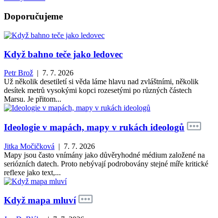
Doporučujeme
Když bahno teče jako ledovec
Petr Brož
| 7. 7. 2026
Už několik desetiletí si věda láme hlavu nad zvláštními, několik
desítek metrů vysokými kopci rozesetými po různých částech
Marsu. Je přitom...
Ideologie v mapách, mapy v rukách ideologů
Jitka Močičková
| 7. 7. 2026
Mapy jsou často vnímány jako důvěryhodné médium založené na
seriózních datech. Proto nebývají podrobovány stejné míře kritické
reflexe jako text,...
Když mapa mluví