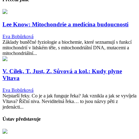
Lee Know: Mitochondrie a medicína budoucnosti
Eva Bobůrková
Základy buněčné fyziologie a biochemie, které seznamují s funkcí
mitochondrií v lidském těle, s mitochondriální DNA, mutacemi a
mitochondriální...
V. Cílek, T. Just, Z. Sůvová a kol.: Kudy plyne
Vltava
Eva Bobůrková
Nejstarší řeky. Co je a jak funguje řeka? Jak vznikla a jak se vyvíjela
Vltava? Říční niva. Neviditelná řeka… to jsou názvy pěti z
jedenácti...
Ústav představuje