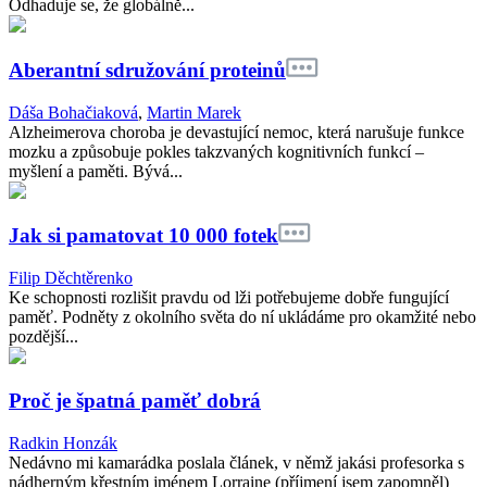
Odhaduje se, že globálně...
Aberantní sdružování proteinů
Dáša Bohačiaková
,
Martin Marek
Alzheimerova choroba je devastující nemoc, která narušuje funkce
mozku a způsobuje pokles takzvaných kognitivních funkcí –
myšlení a paměti. Bývá...
Jak si pamatovat 10 000 fotek
Filip Děchtěrenko
Ke schopnosti rozlišit pravdu od lži potřebujeme dobře fungující
paměť. Podněty z okolního světa do ní ukládáme pro okamžité nebo
pozdější...
Proč je špatná paměť dobrá
Radkin Honzák
Nedávno mi kamarádka poslala článek, v němž jakási profesorka s
nádherným křestním jménem Lorraine (příjmení jsem zapomněl)