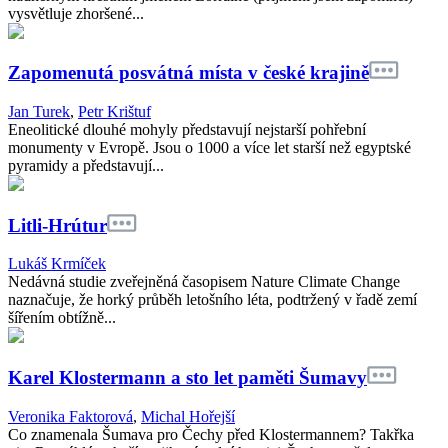
vysvětluje zhoršené...
Zapomenutá posvátná místa v české krajině
Jan Turek
,
Petr Krištuf
Eneolitické dlouhé mohyly představují nejstarší pohřební
monumenty v Evropě. Jsou o 1000 a více let starší než egyptské
pyramidy a představují...
Litli-Hrútur
Lukáš Krmíček
Nedávná studie zveřejněná časopisem Nature Climate Change
naznačuje, že horký průběh letošního léta, podtržený v řadě zemí
šířením obtížně...
Karel Klostermann a sto let paměti Šumavy
Veronika Faktorová
,
Michal Hořejší
Co znamenala Šumava pro Čechy před Klostermannem? Takřka