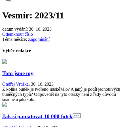
Vesmír: 2023/11
datum vydání: 30. 10. 2023
Odemknout číslo
→
Téma měsíce:
Zapomínání
Výběr redakce
Toto jsme my
Ondřej Vrtiška
,
30. 10. 2023
Z kolika buněk je tvořeno lidské tělo? A jaký je podíl jednotlivých
buněčných typů? Odpovědět na tyto otázky není z řady důvodů
snadné a jakákoli...
Jak si pamatovat 10 000 fotek