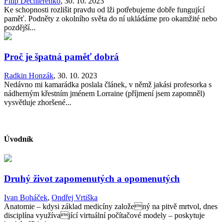
Filip Děchtěrenko
,
30. 10. 2023
Ke schopnosti rozlišit pravdu od lži potřebujeme dobře fungující
paměť. Podněty z okolního světa do ní ukládáme pro okamžité nebo
pozdější...
Proč je špatná paměť dobrá
Radkin Honzák
,
30. 10. 2023
Nedávno mi kamarádka poslala článek, v němž jakási profesorka s
nádherným křestním jménem Lorraine (příjmení jsem zapomněl)
vysvětluje zhoršené...
Úvodník
Druhý život zapomenutých a opomenutých
Ivan Boháček
,
Ondřej Vrtiška
Anatomie – kdysi základ medicíny založený na pitvě mrtvol, dnes
disciplína využívající virtuální počítačové modely – poskytuje