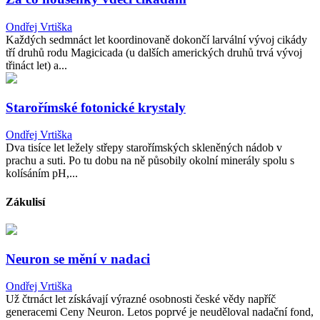
Ondřej Vrtiška
Každých sedmnáct let koordinovaně dokončí larvální vývoj cikády
tří druhů rodu Magicicada (u dalších amerických druhů trvá vývoj
třináct let) a...
Starořímské fotonické krystaly
Ondřej Vrtiška
Dva tisíce let ležely střepy starořímských skleněných nádob v
prachu a suti. Po tu dobu na ně působily okolní minerály spolu s
kolísáním pH,...
Zákulisí
Neuron se mění v nadaci
Ondřej Vrtiška
Už čtrnáct let získávají výrazné osobnosti české vědy napříč
generacemi Ceny Neuron. Letos poprvé je neuděloval nadační fond,