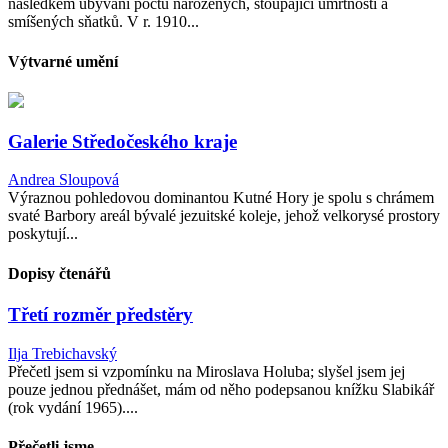
následkem ubývání počtu narozených, stoupající úmrtnosti a
smíšených sňatků. V r. 1910...
Výtvarné umění
Galerie Středočeského kraje
Andrea Sloupová
Výraznou pohledovou dominantou Kutné Hory je spolu s chrámem
svaté Barbory areál bývalé jezuitské koleje, jehož velkorysé prostory
poskytují...
Dopisy čtenářů
Třetí rozměr předstěry
Ilja Trebichavský
Přečetl jsem si vzpomínku na Miroslava Holuba; slyšel jsem jej
pouze jednou přednášet, mám od něho podepsanou knížku Slabikář
(rok vydání 1965)....
Přečetli jsme