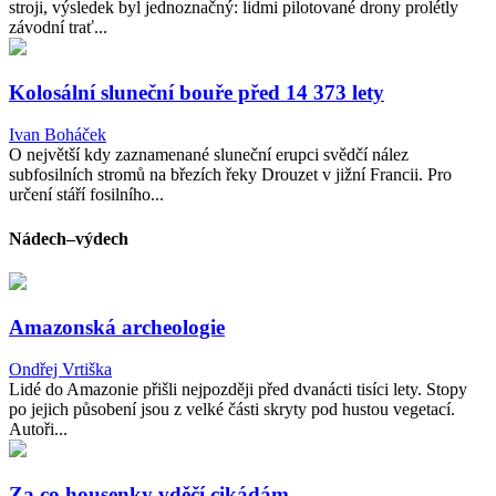
stroji, výsledek byl jednoznačný: lidmi pilotované drony prolétly
závodní trať...
Kolosální sluneční bouře před 14 373 lety
Ivan Boháček
O největší kdy zaznamenané sluneční erupci svědčí nález
subfosilních stromů na březích řeky Drouzet v jižní Francii. Pro
určení stáří fosilního...
Nádech–výdech
Amazonská archeologie
Ondřej Vrtiška
Lidé do Amazonie přišli nejpozději před dvanácti tisíci lety. Stopy
po jejich působení jsou z velké části skryty pod hustou vegetací.
Autoři...
Za co housenky vděčí cikádám