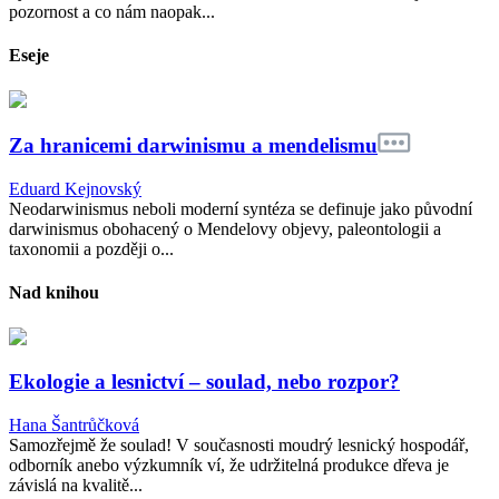
pozornost a co nám naopak...
Eseje
Za hranicemi darwinismu a mendelismu
Eduard Kejnovský
Neodarwinismus neboli moderní syntéza se definuje jako původní
darwinismus obohacený o Mendelovy objevy, paleontologii a
taxonomii a později o...
Nad knihou
Ekologie a lesnictví – soulad, nebo rozpor?
Hana Šantrůčková
Samozřejmě že soulad! V současnosti moudrý lesnický hospodář,
odborník anebo výzkumník ví, že udržitelná produkce dřeva je
závislá na kvalitě...