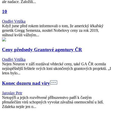
ale nadace. Založili...
10
Ondřej Vrtiška
Když jsme před rokem informovali o tom, že americký lékařský
genetik Gregg Semenza, nositel Nobelovy ceny za rok 2019,
stáhnul kvůli vážným...
Ceny předsedy Grantové agentury ČR
Ondřej Vrtiška
Nejen Neuron v září rozdával vědecké ceny, také GA ČR ocenila
nejúspěšnější řešitele svých loni ukončených grantových projektů. „I
letos bylo...
Konec dozoru nad viry
Jaroslav Petr
Netopýři a jejich rozvětvené příbuzenstvo patří k častým
přenašečům virů schopných vyvolat závažná onemocnění u lidí.
Zdaleka nejde jen o...