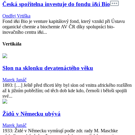
Česká spořitelna investuje do fondu i&i Bio
Ondřej Vrtiška
Fond i&i Bio je venture kapitálový fond, který vznikl při Ústavu
organické chemie a biochemie AV ČR díky spolupráci bio-
inovačního centra i&i...
Vertikála
Slon na sklonku devatenáctého věku
Marek Janáč
1893: […] Ještě před třiceti léty byl slon od vnitra afrického rozšířen
až k jižním pobřežím; od těch dob kde kdo, černoši i běloši spojili
své...
Židů v Německu ubývá
Marek Janáč
1933: Židé v Německu vymírají podle zdr. rady M. Maschke