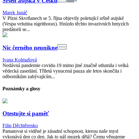
Sršeň asijská v Česku
Marek Janáč
V Plzni Skvrňanech se 5. října objevily poletující sršně asijské
(Vespa velutina nigrithorax). Hnízdo těchto invazivních hmyzích
predátorů se...
Nic černého neunikne
Ivana Kolmašová
Nedávná pandemie covidu-19 mimo jiné značně utlumila i velká
vědecká zasedání. Tříletá vynucená pauza ale letos skončila i
odborníkům zabývajícím...
Poznámky a glosy
Otestujte si paměť
Filip Děchtěrenko
Pamatovat si viděné je zásadní schopnost, kterou naše mysl
vykonává den co den. Jak to náš mozek dělá? Čemu věnujeme