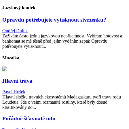
Jazykový koutek
Opravdu potřebujete vytisknout stvrzenku?
Ondřej Dufek
Zažívám často jednu jazykovou nepříjemnost. Vybírám hotovost a
bankomat se mě těsně před jejím vydáním zeptá: Opravdu
potřebujete vytisknout...
Mozaika
Hlavní tráva
Pavel Hošek
Hlavní složku travních ekosystémů Madagaskaru tvoří trávy rodu
Loudetia. Jde o velmi rozmanité rostliny, které byly dosud
klasifikovány do...
Pořádně šťavnaté tofu