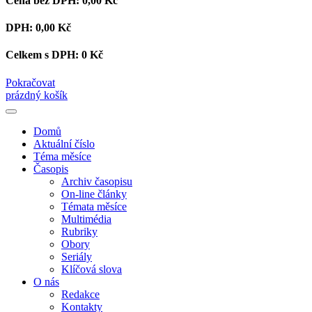
Cena bez DPH:
0,00 Kč
DPH:
0,00 Kč
Celkem s DPH:
0 Kč
Pokračovat
prázdný košík
Domů
Aktuální číslo
Téma měsíce
Časopis
Archiv časopisu
On-line články
Témata měsíce
Multimédia
Rubriky
Obory
Seriály
Klíčová slova
O nás
Redakce
Kontakty