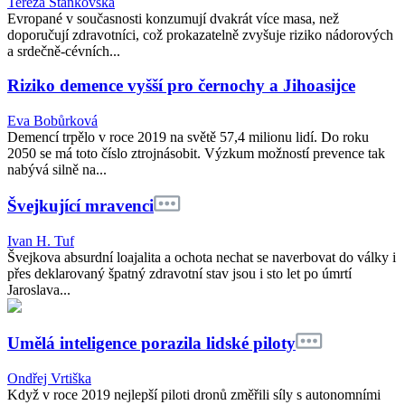
Tereza Staňkovská
Evropané v současnosti konzumují dvakrát více masa, než
doporučují zdravotníci, což prokazatelně zvyšuje riziko nádorových
a srdečně-cévních...
Riziko demence vyšší pro černochy a Jihoasijce
Eva Bobůrková
Demencí trpělo v roce 2019 na světě 57,4 milionu lidí. Do roku
2050 se má toto číslo ztrojnásobit. Výzkum možností prevence tak
nabývá silně na...
Švejkující mravenci
Ivan H. Tuf
Švejkova absurdní loajalita a ochota nechat se naverbovat do války i
přes deklarovaný špatný zdravotní stav jsou i sto let po úmrtí
Jaroslava...
Umělá inteligence porazila lidské piloty
Ondřej Vrtiška
Když v roce 2019 nejlepší piloti dronů změřili síly s autonomními