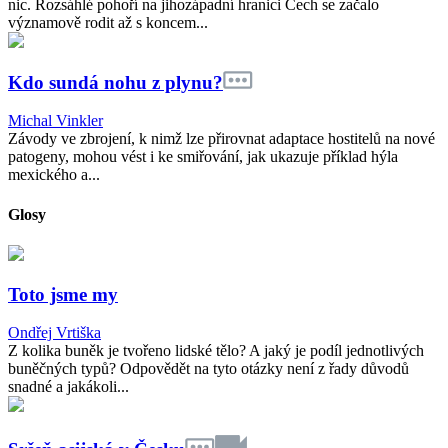
nic. Rozsáhlé pohoří na jihozápadní hranici Čech se začalo
významově rodit až s koncem...
Kdo sundá nohu z plynu?
Michal Vinkler
Závody ve zbrojení, k nimž lze přirovnat adaptace hostitelů na nové
patogeny, mohou vést i ke smiřování, jak ukazuje příklad hýla
mexického a...
Glosy
Toto jsme my
Ondřej Vrtiška
Z kolika buněk je tvořeno lidské tělo? A jaký je podíl jednotlivých
buněčných typů? Odpovědět na tyto otázky není z řady důvodů
snadné a jakákoli...