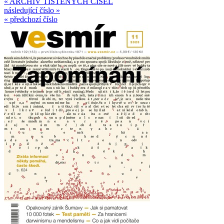
« ARCHIV TIŠTĚNÝCH ČÍSEL
následující číslo »
« předchozí číslo