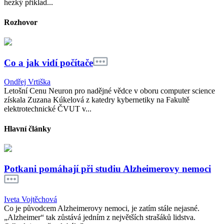
hezký příklad...
Rozhovor
Co a jak vidí počítače
Ondřej Vrtiška
Letošní Cenu Neuron pro nadějné vědce v oboru computer science
získala Zuzana Kúkelová z katedry kybernetiky na Fakultě
elektrotechnické ČVUT v...
Hlavní články
Potkani pomáhají při studiu Alzheimerovy nemoci
Iveta Vojtěchová
Co je původcem Alzheimerovy nemoci, je zatím stále nejasné.
„Alzheimer“ tak zůstává jedním z největších strašáků lidstva.