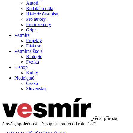
Autoři
Redakční rada
Historie časopisu
Pro autory
Pro inzerenty
Gdpr
Vesmír+
Projekty
Diskuse
Vesmírná škola
Biologie
Fyzika
E-shop
Knihy
Předplatné
Česko
Slovensko
věda, příroda,
člověk, společnost – časopis s tradicí od roku 1871