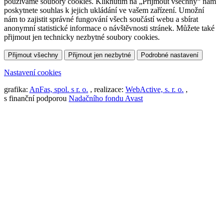
používáme soubory cookies. Kliknutím na „Přijmout všechny“ nám
poskytnete souhlas k jejich ukládání ve vašem zařízení. Umožní
nám to zajistit správné fungování všech součástí webu a sbírat
anonymní statistické informace o návštěvnosti stránek. Můžete také
přijmout jen technicky nezbytné soubory cookies.
Přijmout všechny
Přijmout jen nezbytné
Podrobné nastavení
Nastavení cookies
grafika:
AnFas, spol. s r. o.
, realizace:
WebActive, s. r. o.
,
s finanční podporou
Nadačního fondu Avast