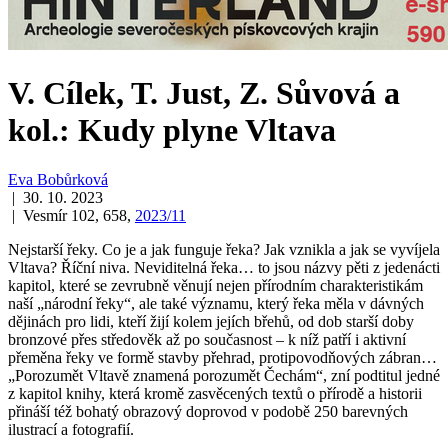
V. Cílek, T. Just, Z. Sůvová a
kol.: Kudy plyne Vltava
Eva Bobůrková
| 30. 10. 2023
| Vesmír 102, 658,
2023/11
Nejstarší řeky. Co je a jak funguje řeka? Jak vznikla a jak se vyvíjela
Vltava? Říční niva. Neviditelná řeka… to jsou názvy pěti z jedenácti
kapitol, které se zevrubně věnují nejen přírodním charakteristikám
naší „národní řeky“, ale také významu, který řeka měla v dávných
dějinách pro lidi, kteří žijí kolem jejích břehů, od dob starší doby
bronzové přes středověk až po současnost – k níž patří i aktivní
přeměna řeky ve formě stavby přehrad, protipovodňových zábran…
„Porozumět Vltavě znamená porozumět Čechám“, zní podtitul jedné
z kapitol knihy, která kromě zasvěcených textů o přírodě a historii
přináší též bohatý obrazový doprovod v podobě 250 barevných
ilustrací a fotografií.