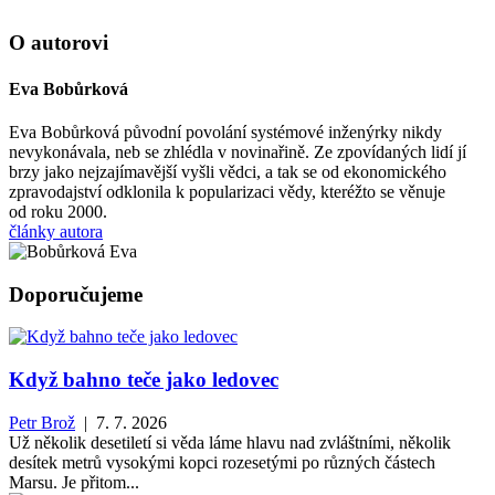
O autorovi
Eva Bobůrková
Eva Bobůrková původní povolání systémové inženýrky nikdy
nevykonávala, neb se zhlédla v novinařině. Ze zpovídaných lidí jí
brzy jako nejzajímavější vyšli vědci, a tak se od ekonomického
zpravodajství odklonila k popularizaci vědy, kteréžto se věnuje
od roku 2000.
články autora
Doporučujeme
Když bahno teče jako ledovec
Petr Brož
| 7. 7. 2026
Už několik desetiletí si věda láme hlavu nad zvláštními, několik
desítek metrů vysokými kopci rozesetými po různých částech
Marsu. Je přitom...