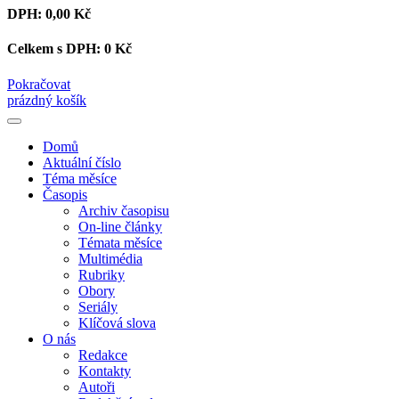
DPH:
0,00 Kč
Celkem s DPH:
0 Kč
Pokračovat
prázdný košík
Domů
Aktuální číslo
Téma měsíce
Časopis
Archiv časopisu
On-line články
Témata měsíce
Multimédia
Rubriky
Obory
Seriály
Klíčová slova
O nás
Redakce
Kontakty
Autoři