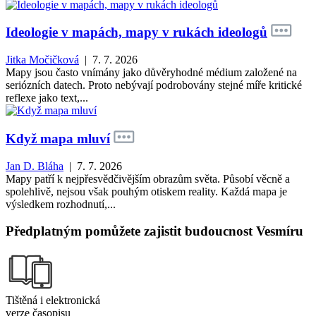
Ideologie v mapách, mapy v rukách ideologů
Jitka Močičková
| 7. 7. 2026
Mapy jsou často vnímány jako důvěryhodné médium založené na
seriózních datech. Proto nebývají podrobovány stejné míře kritické
reflexe jako text,...
Když mapa mluví
Jan D. Bláha
| 7. 7. 2026
Mapy patří k nejpřesvědčivějším obrazům světa. Působí věcně a
spolehlivě, nejsou však pouhým otiskem reality. Každá mapa je
výsledkem rozhodnutí,...
Předplatným pomůžete zajistit budoucnost Vesmíru
Tištěná i elektronická
verze časopisu