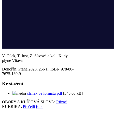
V. Cílek, T. Just, Z. Sůvová a kol.: Kudy
plyne Vltava
Dokořán, Praha 2023, 256 s., ISBN 978-80-
7675-130-9
Ke stažení
článek ve formátu pdf
[345,63 kB]
OBORY A KLÍČOVÁ SLOVA:
Různé
RUBRIKA:
Přečetli jsme