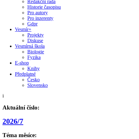
Redakční rada
Historie časopisu
Pro autory
Pro inzerenty
Gdpr
Vesmír+
Projekty
Diskuse
Vesmírná škola
Biologie
Fyzika
E-shop
Knihy
Předplatné
Česko
Slovensko
i
Aktuální číslo:
2026/7
Téma měsíce: