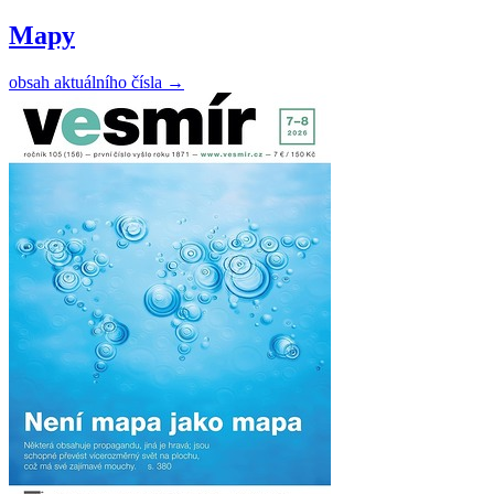
Mapy
obsah aktuálního čísla
→