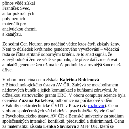
přínos vědě získal
František Švec,
autor pokročilých
polymerních
materiálů pro
analytickou chemii
a katalýzu.
Ze sedmi Cen Neuron pro nadějné vědce letos čtyři získaly ženy.
Není to důsledek kvót nebo genderového vyvažování – vědecká
rada se řídila striktně odbornými kritérii. Je to snad signál, že
znevýhodnění žen ve vědě se pomalu, ale přece daří zmenšovat
a mladší generace žen už má lepší podmínky a rovnější šance než
dříve.
V oboru medicína cenu získala
Kateřina Rohlenová
z Biotechnologického ústavu AV ČR. Zabývá se metabolismem
nádorových buněk a jejich komunikací s buňkami zdravými. Je
držitelkou startovacího grantu ERC. V oboru computer science byla
oceněna
Zuzana Kúkelová
, odbornice na počítačové vidění
z Fakulty elektrotechnické ČVUT v Praze (viz
rozhovor
). Cenu
v oboru společenských věd obdržela psycholožka Sylvie Graf
z Psychologického ústavu AV ČR a Bernské univerzity za studium
společenských interakcí, konfliktů, předsudků a diskriminací. Cenu
za matematiku získala
Lenka Slavíková
z MFF UK, která se