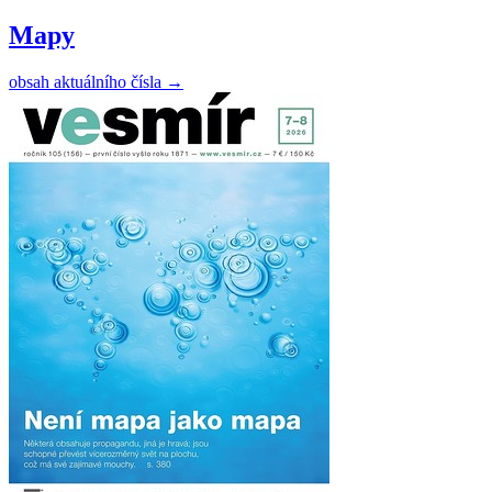
Mapy
obsah aktuálního čísla
→