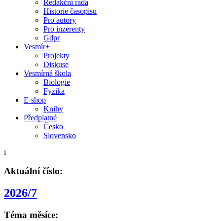
Redakční rada
Historie časopisu
Pro autory
Pro inzerenty
Gdpr
Vesmír+
Projekty
Diskuse
Vesmírná škola
Biologie
Fyzika
E-shop
Knihy
Předplatné
Česko
Slovensko
i
Aktuální číslo:
2026/7
Téma měsíce: