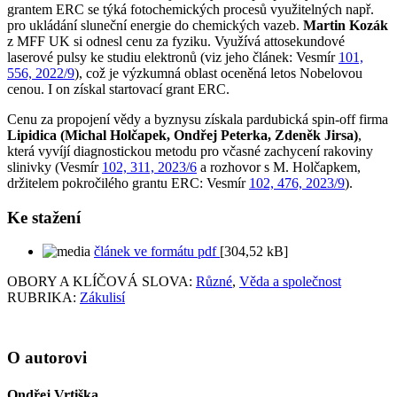
grantem ERC se týká fotochemických procesů využitelných např.
pro ukládání sluneční energie do chemických vazeb.
Martin Kozák
z MFF UK si odnesl cenu za fyziku. Využívá attosekundové
laserové pulsy ke studiu elektronů (viz jeho článek: Vesmír
101,
556, 2022/9
), což je výzkumná oblast oceněná letos Nobelovou
cenou. I on získal startovací grant ERC.
Cenu za propojení vědy a byznysu získala pardubická spin-off firma
Lipidica (Michal Holčapek, Ondřej Peterka, Zdeněk Jirsa)
,
která vyvíjí diagnostickou metodu pro včasné zachycení rakoviny
slinivky (Vesmír
102, 311, 2023/6
a rozhovor s M. Holčapkem,
držitelem pokročilého grantu ERC: Vesmír
102, 476, 2023/9
).
Ke stažení
článek ve formátu pdf
[304,52 kB]
OBORY A KLÍČOVÁ SLOVA:
Různé
,
Věda a společnost
RUBRIKA:
Zákulisí
O autorovi
Ondřej Vrtiška