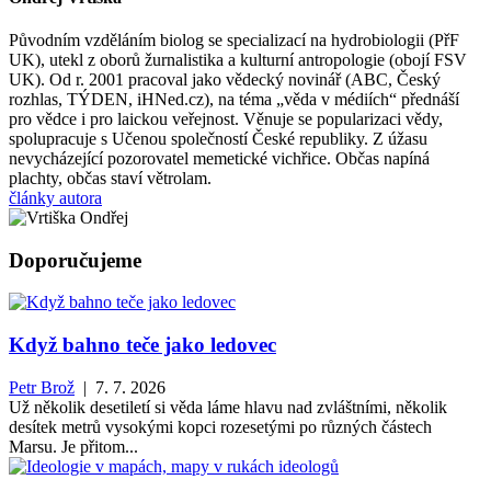
Původním vzděláním biolog se specializací na hydrobiologii (PřF
UK), utekl z oborů žurnalistika a kulturní antropologie (obojí FSV
UK). Od r. 2001 pracoval jako vědecký novinář (ABC, Český
rozhlas, TÝDEN, iHNed.cz), na téma „věda v médiích“ přednáší
pro vědce i pro laickou veřejnost. Věnuje se popularizaci vědy,
spolupracuje s Učenou společností České republiky. Z úžasu
nevycházející pozorovatel memetické vichřice. Občas napíná
plachty, občas staví větrolam.
články autora
Doporučujeme
Když bahno teče jako ledovec
Petr Brož
| 7. 7. 2026
Už několik desetiletí si věda láme hlavu nad zvláštními, několik
desítek metrů vysokými kopci rozesetými po různých částech
Marsu. Je přitom...