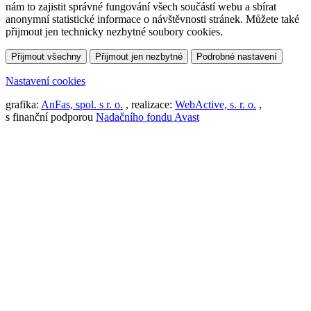
nám to zajistit správné fungování všech součástí webu a sbírat
anonymní statistické informace o návštěvnosti stránek. Můžete také
přijmout jen technicky nezbytné soubory cookies.
Přijmout všechny
Přijmout jen nezbytné
Podrobné nastavení
Nastavení cookies
grafika:
AnFas, spol. s r. o.
, realizace:
WebActive, s. r. o.
,
s finanční podporou
Nadačního fondu Avast