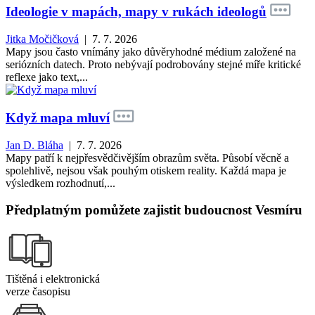
Ideologie v mapách, mapy v rukách ideologů
Jitka Močičková
| 7. 7. 2026
Mapy jsou často vnímány jako důvěryhodné médium založené na
seriózních datech. Proto nebývají podrobovány stejné míře kritické
reflexe jako text,...
Když mapa mluví
Jan D. Bláha
| 7. 7. 2026
Mapy patří k nejpřesvědčivějším obrazům světa. Působí věcně a
spolehlivě, nejsou však pouhým otiskem reality. Každá mapa je
výsledkem rozhodnutí,...
Předplatným pomůžete zajistit budoucnost Vesmíru
Tištěná i elektronická
verze časopisu