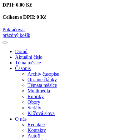
DPH:
0,00 Kč
Celkem s DPH:
0 Kč
Pokračovat
prázdný košík
Domů
Aktuální číslo
Téma měsíce
Časopis
Archiv časopisu
On-line články
Témata měsíce
Multimédia
Rubriky
Obory
Seriály
Klíčová slova
O nás
Redakce
Kontakty
Autoři