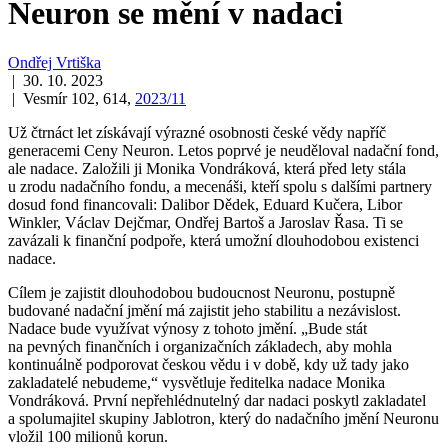
Neuron se mění v nadaci
Ondřej Vrtiška
| 30. 10. 2023
| Vesmír 102, 614,
2023/11
Už čtrnáct let získávají výrazné osobnosti české vědy napříč
generacemi Ceny Neuron. Letos poprvé je neuděloval nadační fond,
ale nadace. Založili ji Monika Vondráková, která před lety stála
u zrodu nadačního fondu, a mecenáši, kteří spolu s dalšími partnery
dosud fond financovali: Dalibor Dědek, Eduard Kučera, Libor
Winkler, Václav Dejčmar, Ondřej Bartoš a Jaroslav Řasa. Ti se
zavázali k finanční podpoře, která umožní dlouhodobou existenci
nadace.
Cílem je zajistit dlouhodobou budoucnost Neuronu, postupně
budované nadační jmění má zajistit jeho stabilitu a nezávislost.
Nadace bude využívat výnosy z tohoto jmění. „Bude stát
na pevných finančních i organizačních základech, aby mohla
kontinuálně podporovat českou vědu i v době, kdy už tady jako
zakladatelé nebudeme,“ vysvětluje ředitelka nadace Monika
Vondráková. První nepřehlédnutelný dar nadaci poskytl zakladatel
a spolumajitel skupiny Jablotron, který do nadačního jmění Neuronu
vložil 100 milionů korun.