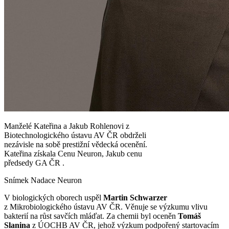
Manželé Kateřina a Jakub Rohlenovi z
Biotechnologického ústavu AV ČR obdrželi
nezávisle na sobě prestižní vědecká ocenění.
Kateřina získala Cenu Neuron, Jakub cenu
předsedy GA ČR .
Snímek Nadace Neuron
V biologických oborech uspěl
Martin Schwarzer
z Mikrobiologického ústavu AV ČR. Věnuje se výzkumu vlivu
bakterií na růst savčích mláďat. Za chemii byl oceněn
Tomáš
Slanina
z ÚOCHB AV ČR, jehož výzkum podpořený startovacím