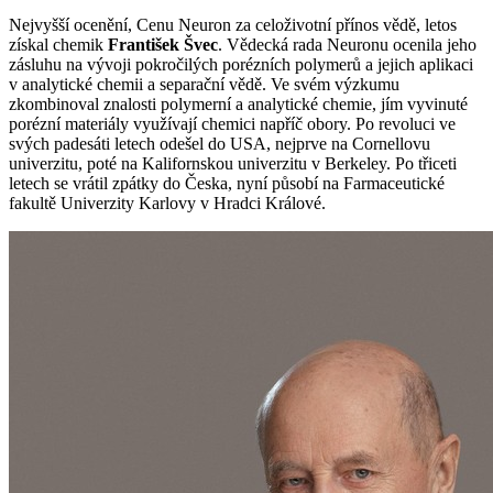
Nejvyšší ocenění, Cenu Neuron za celoživotní přínos vědě, letos
získal chemik
František Švec
. Vědecká rada Neuronu ocenila jeho
zásluhu na vývoji pokročilých porézních polymerů a jejich aplikaci
v analytické chemii a separační vědě. Ve svém výzkumu
zkombinoval znalosti polymerní a analytické chemie, jím vyvinuté
porézní materiály využívají chemici napříč obory. Po revoluci ve
svých padesáti letech odešel do USA, nejprve na Cornellovu
univerzitu, poté na Kalifornskou univerzitu v Berkeley. Po třiceti
letech se vrátil zpátky do Česka, nyní působí na Farmaceutické
fakultě Univerzity Karlovy v Hradci Králové.