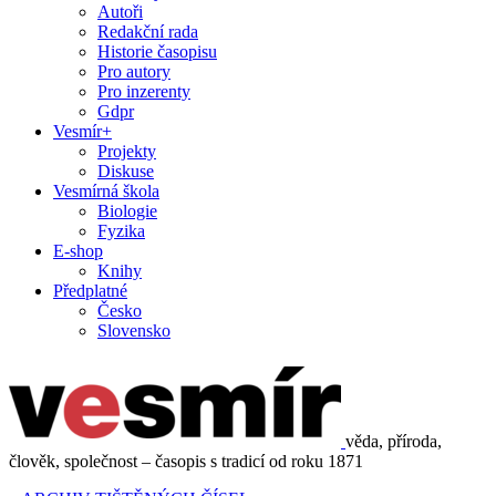
Autoři
Redakční rada
Historie časopisu
Pro autory
Pro inzerenty
Gdpr
Vesmír+
Projekty
Diskuse
Vesmírná škola
Biologie
Fyzika
E-shop
Knihy
Předplatné
Česko
Slovensko
věda, příroda,
člověk, společnost – časopis s tradicí od roku 1871