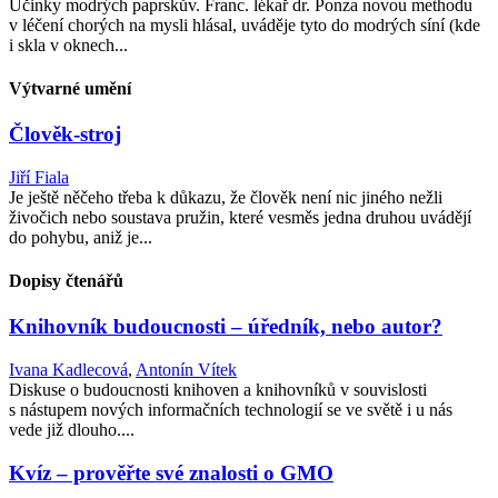
Účinky modrých paprskův. Franc. lékař dr. Ponza novou methodu
v léčení chorých na mysli hlásal, uváděje tyto do modrých síní (kde
i skla v oknech...
Výtvarné umění
Člověk-stroj
Jiří Fiala
Je ještě něčeho třeba k důkazu, že člověk není nic jiného nežli
živočich nebo soustava pružin, které vesměs jedna druhou uvádějí
do pohybu, aniž je...
Dopisy čtenářů
Knihovník budoucnosti – úředník, nebo autor?
Ivana Kadlecová
,
Antonín Vítek
Diskuse o budoucnosti knihoven a knihovníků v souvislosti
s nástupem nových informačních technologií se ve světě i u nás
vede již dlouho....
Kvíz – prověřte své znalosti o GMO