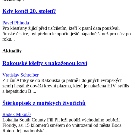
Kdy končí 20. století?
Pavel Příhoda
Pro křesťany žijící před tisíciletím, kteří k psaní data používali
římské číslice, byl přelom letopočtu ještě nápadnější než pro nás: po
roku...
Aktuality
Rakouské kšefty s nakaženou krví
Vratislav Schreiber
Z Jižní Afriky se do Rakouska (a patrně i do jiných evropských
zemí) ilegálně dováží krevní plazma, která je nakažena HIV, syfilis
a hepatitidou B....
Štěrkopísek z mořských živočichů
Radek Mikuláš
Lokalita South County Fill Pit leží poblíž východního pobřeží
Floridy, asi 15 kilometrů směrem do vnitrozemí od města Boca
Raton. Její nadmořská...