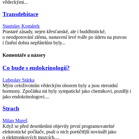
vědeckými...
Transdebitace
Stanislav Komárek
Prastaré zásady, nejen křesťanské, ale i buddhistické,
o neodporování zlému, nastavení levé tváře po úderu na pravou
i činění dobra nepřátelům byly...
Komentáře a názory
Co bude s endokrinologií?
Luboslav Stárka
Mým celoživotním vědeckým oborem byly a jsou steroidní
hormony. Zpočátku mi byly sympatické jako chemikovi, později i
jako endokrinologovi....
Strach
Milan Mareš
Když se před desetiletími objevily první programovatelné
elektronické počítače, psali o nich poetičtější novináři jako
o elektronkových mozcích....