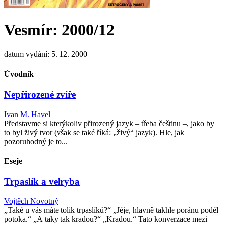
Vesmír: 2000/12
datum vydání: 5. 12. 2000
Úvodník
Nepřirozené zvíře
Ivan M. Havel
Představme si kterýkoliv přirozený jazyk – třeba češtinu –, jako by
to byl živý tvor (však se také říká: „živý“ jazyk). Hle, jak
pozoruhodný je to...
Eseje
Trpaslík a velryba
Vojtěch Novotný
„Také u vás máte tolik trpaslíků?“ „Jéje, hlavně takhle poránu podél
potoka.“ „A taky tak kradou?“ „Kradou.“ Tato konverzace mezi