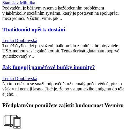
Stanislav Mihulka
Podvádění je běžným rysem a každodenním problémem
v jakémkoliv sociálním systému, který je postaven na spolupráci
mezi jedinci. Všichni víme, jak...
Thalidomid opět k dostání
Lenka Doubravská
Téměř čtyřicet let po stažení thalidomidu z pultů si ho obyvatelé
USA mohou zas legálně koupit. Tento derivát glutamátu, poprvé
syntetizovaný v...
Jak fungují paměťové buňky imunity?
Lenka Doubravská
Na tuto otázku se snažil odpovědět už nemalý počet vědců, přesto
však v ní nemají jasno. Jisté je, že po vstupu cizího antigenu do těla
a jeho...
Předplatným pomůžete zajistit budoucnost Vesmíru