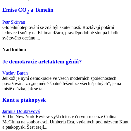
Emise CO
a Temelín
2
Petr Skřivan
Globální oteplování se zdá být skutečností. Roztávají polární
ledovce i sněhy na Kilimandžáru, pravděpodobně stoupá hladina
světového oceánu....
Nad knihou
Je demokracie artefaktem géniů?
Václav Baran
Jelikož je nyní demokracie ve všech moderních společnostech
považována za „nejméně špatné řešení ze všech špatných“, je na
místě otázka, jak se ta...
Kant a ptakopysk
Jarmila Doubravová
V The New York Review vyšla letos v červnu recenze Colina
McGinna na soubor esejí Umberta Eca, vydaných pod názvem Kant
a ptakopysk. Šest esejí...