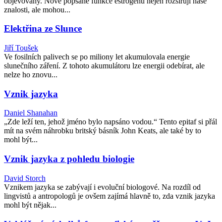
objevovány. Nově popsané funkce estrogenů nejen rozšiřují naše
znalosti, ale mohou...
Elektřina ze Slunce
Jiří Toušek
Ve fosilních palivech se po miliony let akumulovala energie
slunečního záření. Z tohoto akumulátoru lze energii odebírat, ale
nelze ho znovu...
Vznik jazyka
Daniel Shanahan
„Zde leží ten, jehož jméno bylo napsáno vodou.“ Tento epitaf si přál
mít na svém náhrobku britský básník John Keats, ale také by to
mohl být...
Vznik jazyka z pohledu biologie
David Storch
Vznikem jazyka se zabývají i evoluční biologové. Na rozdíl od
lingvistů a antropologů je ovšem zajímá hlavně to, zda vznik jazyka
mohl být nějak...