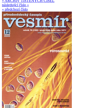
« ARCHIV TIŠTĚNÝCH ČÍSEL
následující číslo »
« předchozí číslo