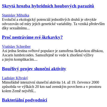
Skrytá hrozba hybridních houbových parazitů
Stanislav Mihulka
Evoluční a ekologický potenciál jednotlivých druhů je obvykle
odvozován od míry jejich genetické variability. Ta vzniká především
díky sexuálnímu...
Proč nestrávíme své škrkavky?
Vratislav Schreiber
Asi jedna šestina světové populace je zamořena škrkavkou dětskou,
Ascaris lumbricoides. Samozřejmě to vede k zhoršení výživy
a jiným komplikacím....
Bouřlivý projev sluneční aktivity
Ladislav Křivský
Mimořádně intenzivní sluneční aktivita 14. až 19. července 2000
způsobila ve výškách 20 km nad zemským povrchem a v prostoru
kolem Země největší...
Bakteriální podvodníci