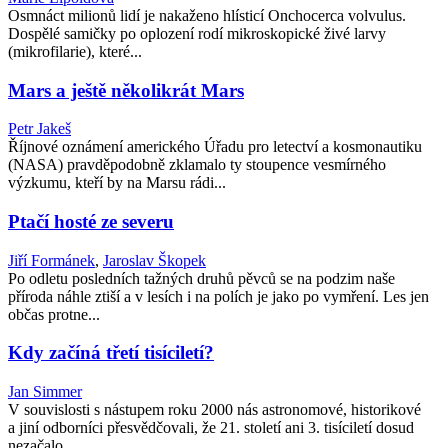
Osmnáct milionů lidí je nakaženo hlísticí Onchocerca volvulus.
Dospělé samičky po oplození rodí mikroskopické živé larvy
(mikrofilarie), které...
Mars a ještě několikrát Mars
Petr Jakeš
Říjnové oznámení amerického Úřadu pro letectví a kosmonautiku
(NASA) pravděpodobně zklamalo ty stoupence vesmírného
výzkumu, kteří by na Marsu rádi...
Ptačí hosté ze severu
Jiří Formánek
,
Jaroslav Škopek
Po odletu posledních tažných druhů pěvců se na podzim naše
příroda náhle ztiší a v lesích i na polích je jako po vymření. Les jen
občas protne...
Kdy začíná třetí tisíciletí?
Jan Simmer
V souvislosti s nástupem roku 2000 nás astronomové, historikové
a jiní odborníci přesvědčovali, že 21. století ani 3. tisíciletí dosud
nezačalo,...