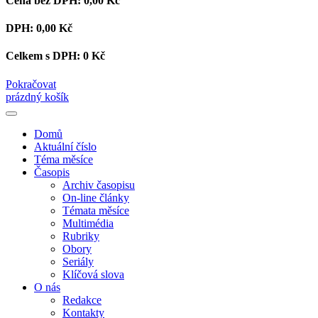
Cena bez DPH:
0,00 Kč
DPH:
0,00 Kč
Celkem s DPH:
0 Kč
Pokračovat
prázdný košík
Domů
Aktuální číslo
Téma měsíce
Časopis
Archiv časopisu
On-line články
Témata měsíce
Multimédia
Rubriky
Obory
Seriály
Klíčová slova
O nás
Redakce
Kontakty