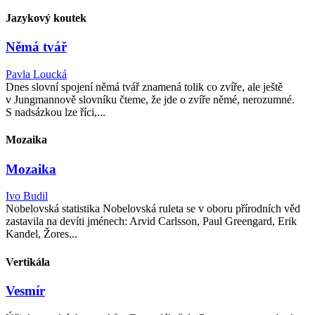
Jazykový koutek
Němá tvář
Pavla Loucká
Dnes slovní spojení němá tvář znamená tolik co zvíře, ale ještě
v Jungmannově slovníku čteme, že jde o zvíře němé, nerozumné.
S nadsázkou lze říci,...
Mozaika
Mozaika
Ivo Budil
Nobelovská statistika Nobelovská ruleta se v oboru přírodních věd
zastavila na devíti jménech: Arvid Carlsson, Paul Greengard, Erik
Kandel, Žores...
Vertikála
Vesmír