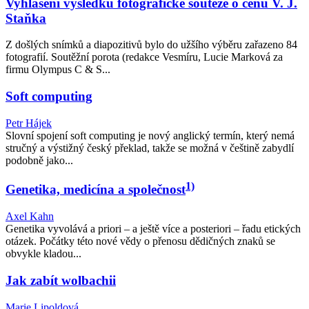
Vyhlášení výsledků fotografické soutěže o cenu V. J.
Staňka
Z došlých snímků a diapozitivů bylo do užšího výběru zařazeno 84
fotografií. Soutěžní porota (redakce Vesmíru, Lucie Marková za
firmu Olympus C & S...
Soft computing
Petr Hájek
Slovní spojení soft computing je nový anglický termín, který nemá
stručný a výstižný český překlad, takže se možná v češtině zabydlí
podobně jako...
1)
Genetika, medicína a společnost
Axel Kahn
Genetika vyvolává a priori – a ještě více a posteriori – řadu etických
otázek. Počátky této nové vědy o přenosu dědičných znaků se
obvykle kladou...
Jak zabít wolbachii
Marie Lipoldová