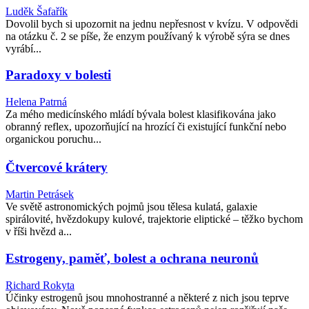
Luděk Šafařík
Dovolil bych si upozornit na jednu nepřesnost v kvízu. V odpovědi
na otázku č. 2 se píše, že enzym používaný k výrobě sýra se dnes
vyrábí...
Paradoxy v bolesti
Helena Patrná
Za mého medicínského mládí bývala bolest klasifikována jako
obranný reflex, upozorňující na hrozící či existující funkční nebo
organickou poruchu...
Čtvercové krátery
Martin Petrásek
Ve světě astronomických pojmů jsou tělesa kulatá, galaxie
spirálovité, hvězdokupy kulové, trajektorie eliptické – těžko bychom
v říši hvězd a...
Estrogeny, paměť, bolest a ochrana neuronů
Richard Rokyta
Účinky estrogenů jsou mnohostranné a některé z nich jsou teprve