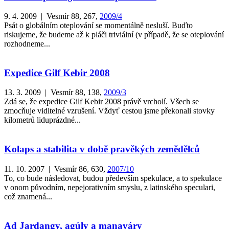
9. 4. 2009 | Vesmír 88, 267,
2009/4
Psát o globálním oteplování se momentálně nesluší. Buďto
riskujeme, že budeme až k pláči triviální (v případě, že se oteplování
rozhodneme...
Expedice Gilf Kebir 2008
13. 3. 2009 | Vesmír 88, 138,
2009/3
Zdá se, že expedice Gilf Kebir 2008 právě vrcholí. Všech se
zmocňuje viditelné vzrušení. Vždyť cestou jsme překonali stovky
kilometrů liduprázdné...
Kolaps a stabilita v době pravěkých zemědělců
11. 10. 2007 | Vesmír 86, 630,
2007/10
To, co bude následovat, budou především spekulace, a to spekulace
v onom původním, nepejorativním smyslu, z latinského speculari,
což znamená...
Ad Jardangy, agúly a manaváry