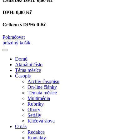
Cena bez DPH:
0,00 Kč
DPH:
0,00 Kč
Celkem s DPH:
0 Kč
Pokračovat
prázdný košík
Domů
Aktuální číslo
Téma měsíce
Časopis
Archiv časopisu
On-line články
Témata měsíce
Multimédia
Rubriky
Obory
Seriály
Klíčová slova
O nás
Redakce
Kontakty