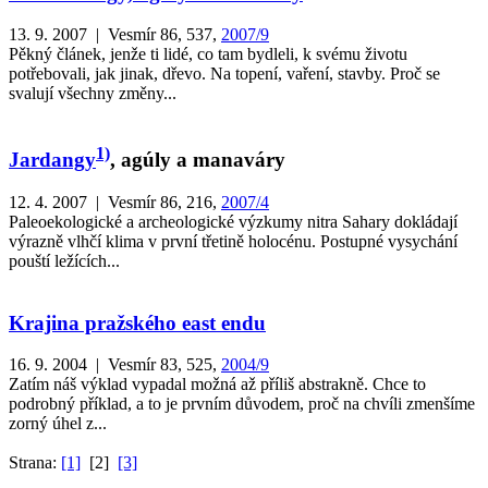
13. 9. 2007 | Vesmír 86, 537,
2007/9
Pěkný článek, jenže ti lidé, co tam bydleli, k svému životu
potřebovali, jak jinak, dřevo. Na topení, vaření, stavby. Proč se
svalují všechny změny...
1)
Jardangy
, agúly a manaváry
12. 4. 2007 | Vesmír 86, 216,
2007/4
Paleoekologické a archeologické výzkumy nitra Sahary dokládají
výrazně vlhčí klima v první třetině holocénu. Postupné vysychání
pouští ležících...
Krajina pražského east endu
16. 9. 2004 | Vesmír 83, 525,
2004/9
Zatím náš výklad vypadal možná až příliš abstrakně. Chce to
podrobný příklad, a to je prvním důvodem, proč na chvíli zmenšíme
zorný úhel z...
Strana:
[1]
[2]
[3]