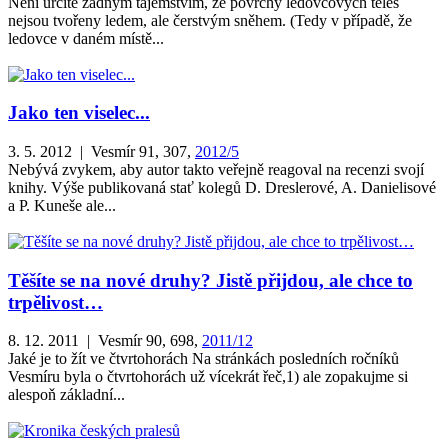
Není určitě žádným tajemstvím, že povrchy ledovcových těles
nejsou tvořeny ledem, ale čerstvým sněhem. (Tedy v případě, že
ledovce v daném místě...
Jako ten viselec...
3. 5. 2012 | Vesmír 91, 307,
2012/5
Nebývá zvykem, aby autor takto veřejně reagoval na recenzi svojí
knihy. Výše publikovaná stať kolegů D. Dreslerové, A. Danielisové
a P. Kuneše ale...
Těšíte se na nové druhy? Jistě přijdou, ale chce to
trpělivost…
8. 12. 2011 | Vesmír 90, 698,
2011/12
Jaké je to žít ve čtvrtohorách Na stránkách posledních ročníků
Vesmíru byla o čtvrtohorách už vícekrát řeč,1) ale zopakujme si
alespoň základní...