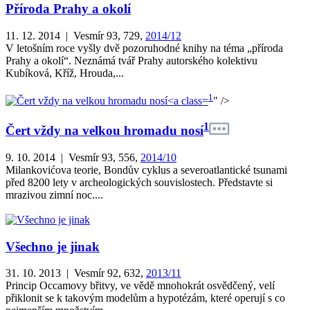
Příroda Prahy a okolí
11. 12. 2014 | Vesmír 93, 729,
2014/12
V letošním roce vyšly dvě pozoruhodné knihy na téma „příroda
Prahy a okolí“. Neznámá tvář Prahy autorského kolektivu
Kubíková, Kříž, Hrouda,...
1
" />
1
Čert vždy na velkou hromadu nosí
9. 10. 2014 | Vesmír 93, 556,
2014/10
Milankovićova teorie, Bondův cyklus a severoatlantické tsunami
před 8200 lety v archeologických souvislostech. Představte si
mrazivou zimní noc....
Všechno je jinak
31. 10. 2013 | Vesmír 92, 632,
2013/11
Princip Occamovy břitvy, ve vědě mnohokrát osvědčený, velí
přiklonit se k takovým modelům a hypotézám, které operují s co