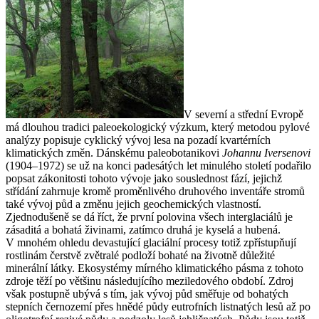
V severní a střední Evropě
má dlouhou tradici paleoekologický výzkum, který metodou pylové
analýzy popisuje cyklický vývoj lesa na pozadí kvartérních
klimatických změn. Dánskému paleobotanikovi
Johannu Iversenovi
(1904–1972) se už na konci padesátých let minulého století podařilo
popsat zákonitosti tohoto vývoje jako souslednost fází, jejichž
střídání zahrnuje kromě proměnlivého druhového inventáře stromů
také vývoj půd a změnu jejich geochemických vlastností.
Zjednodušeně se dá říct, že první polovina všech interglaciálů je
zásaditá a bohatá živinami, zatímco druhá je kyselá a hubená.
V mnohém ohledu devastující glaciální procesy totiž zpřístupňují
rostlinám čerstvě zvětralé podloží bohaté na životně důležité
minerální látky. Ekosystémy mírného klimatického pásma z tohoto
zdroje těží po většinu následujícího meziledového období. Zdroj
však postupně ubývá s tím, jak vývoj půd směřuje od bohatých
stepních černozemí přes hnědé půdy eutrofních listnatých lesů až po