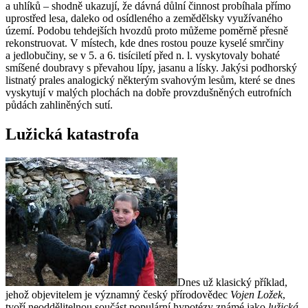
a uhlíků – shodně ukazují, že dávná důlní činnost probíhala přímo
uprostřed lesa, daleko od osídleného a zemědělsky využívaného
území. Podobu tehdejších hvozdů proto můžeme poměrně přesně
rekonstruovat. V místech, kde dnes rostou pouze kyselé smrčiny
a jedlobučiny, se v 5. a 6. tisíciletí před n. l. vyskytovaly bohaté
smíšené doubravy s převahou lípy, jasanu a lísky. Jakýsi podhorský
listnatý prales analogický některým svahovým lesům, které se dnes
vyskytují v malých plochách na dobře provzdušněných eutrofních
půdách zahliněných sutí.
Lužická katastrofa
Dnes už klasický příklad,
jehož objevitelem je významný český přírodovědec
Vojen Ložek
,
tvoří neoddělitelnou součást populární hypotézy známé jako
lužická