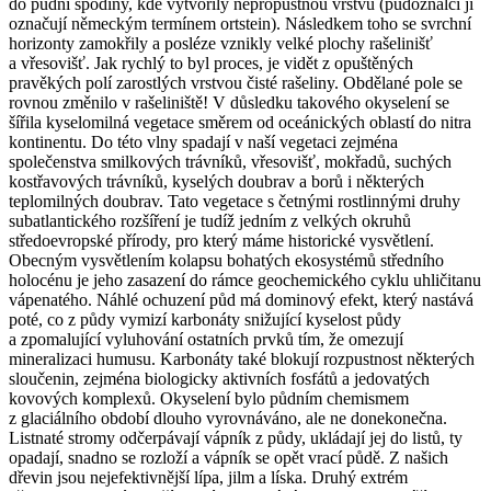
do půdní spodiny, kde vytvořily nepropustnou vrstvu (půdoznalci ji
označují německým termínem ortstein). Následkem toho se svrchní
horizonty zamokřily a posléze vznikly velké plochy rašelinišť
a vřesovišť. Jak rychlý to byl proces, je vidět z opuštěných
pravěkých polí zarostlých vrstvou čisté rašeliny. Obdělané pole se
rovnou změnilo v rašeliniště! V důsledku takového okyselení se
šířila kyselomilná vegetace směrem od oceánických oblastí do nitra
kontinentu. Do této vlny spadají v naší vegetaci zejména
společenstva smilkových trávníků, vřesovišť, mokřadů, suchých
kostřavových trávníků, kyselých doubrav a borů i některých
teplomilných doubrav. Tato vegetace s četnými rostlinnými druhy
subatlantického rozšíření je tudíž jedním z velkých okruhů
středoevropské přírody, pro který máme historické vysvětlení.
Obecným vysvětlením kolapsu bohatých ekosystémů středního
holocénu je jeho zasazení do rámce geochemického cyklu uhličitanu
vápenatého. Náhlé ochuzení půd má dominový efekt, který nastává
poté, co z půdy vymizí karbonáty snižující kyselost půdy
a zpomalující vyluhování ostatních prvků tím, že omezují
mineralizaci humusu. Karbonáty také blokují rozpustnost některých
sloučenin, zejména biologicky aktivních fosfátů a jedovatých
kovových komplexů. Okyselení bylo půdním chemismem
z glaciálního období dlouho vyrovnáváno, ale ne donekonečna.
Listnaté stromy odčerpávají vápník z půdy, ukládají jej do listů, ty
opadají, snadno se rozloží a vápník se opět vrací půdě. Z našich
dřevin jsou nejefektivnější lípa, jilm a líska. Druhý extrém