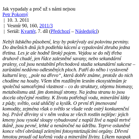
Jak vypadaly a proč už s námi nejsou
Petr Pokorný
| 10. 3. 2011
| Vesmír 90, 160,
2011/3
| Seriál:
Kvartér
, 7. díl
(
Předchozí
–
Následující
)
Nebýt lidského působení, lesy by pokrývaly asi polovinu pevniny.
Do dnešních dnů jich podlehla kácení a vypalování zhruba jedna
třetina. Les je ale hodně široký pojem. Vejdou se do něj třeba
druhově chudé, jen řídce zalesněné savany, nebo sekundární
pralesy, což jsou nestabilní přechodová stadia sekundární sukcese –
zarůstání nedávno odlesněných ploch. Patří do něho i vysloveně
kulturní lesy, „pole na dřevo“, která dobře známe, protože do nich
chodíme na houby. Všem těm rozdílným lesním ekosystémům je
společná samozřejmá vlastnost – co do struktury, objemu biomasy,
metabolismu atd. jim dominují stromy. Na jednu stranu to jsou
docela obyčejné rostliny. K životu potřebují vodu, minerální látky
z půdy, světlo, oxid uhličitý a kyslík. O první tři jmenované
komodity, zejména však o světlo se všude vede ostrý konkurenční
boj. Právě dřeviny si v něm vedou ze všech rostlin nejlépe: jejich
kmeny jsou vysoké sloupy vybudované z napůl živé a napůl mrtvé
tkáně, jsou pevné, lehké a nenáročné na údržbu. Teprve osluněné
konce větví obrůstají zelenými fotosyntetizujícími orgány. Dřevní
hmotou proudí od kořenů voda a minerální živiny. Lýkem naopak