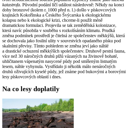
katastrofa
. Původní podání líčí událost následovně: Někdy na konci
doby bronzové (kolem r. 1000 před n. l.) došlo v pískovcových
krajinách Kokořínska a Českého Švýcarska k ekologickému
kolapsu nebo k ekologické krizi, chceme-li použít méně
dramatickou formulaci. Projevila se tak zemědělská kolonizace,
která navíc působila v souběhu s rozkolísáním klimatu. Prudká
změna podmínek prostředí je čitelná ze společenstev měkkýšů, která
se dochovala jako fosilní ulity v souvrstvích opadaného písku pod
skalními převisy. Tímto pohledem se změna jeví jako náhlé
a drastické ochuzení měkkýších společenstev. Druhově pestrá fauna,
více než 30 náročných druhů plžů vázaných na živinově bohaté,
uhličitanem vápenatým nasycené půdy pod smíšeným listnatým
lesem, náhle vyhynula. Vystřídalo ji několik málo nenáročných
druhů oživujících kyselé půdy, jež známe pod bukovými a borovými
lesy pískovcových oblastí i dnes.
Na co lesy doplatily