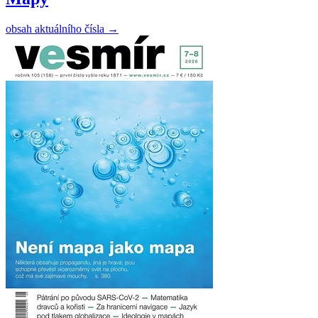
obsah aktuálního čísla
→