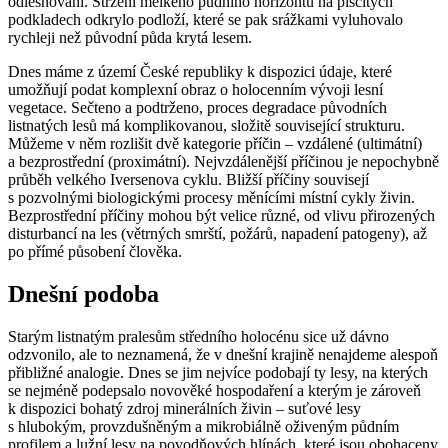
odlesňování. Stržení mělkého půdního horizontu na písčitých
podkladech odkrylo podloží, které se pak srážkami vyluhovalo
rychleji než původní půda krytá lesem.
Dnes máme z území České republiky k dispozici údaje, které
umožňují podat komplexní obraz o holocenním vývoji lesní
vegetace. Sečteno a podtrženo, proces degradace původních
listnatých lesů má komplikovanou, složitě související strukturu.
Můžeme v něm rozlišit dvě kategorie příčin – vzdálené (ultimátní)
a bezprostřední (proximátní). Nejvzdálenější příčinou je nepochybně
průběh velkého Iversenova cyklu. Bližší příčiny souvisejí
s pozvolnými biologickými procesy měnícími místní cykly živin.
Bezprostřední příčiny mohou být velice různé, od vlivu přirozených
disturbancí na les (větrných smrští, požárů, napadení patogeny), až
po přímé působení člověka.
Dnešní podoba
Starým listnatým pralesům středního holocénu sice už dávno
odzvonilo, ale to neznamená, že v dnešní krajině nenajdeme alespoň
přibližné analogie. Dnes se jim nejvíce podobají ty lesy, na kterých
se nejméně podepsalo novověké hospodaření a kterým je zároveň
k dispozici bohatý zdroj minerálních živin – suťové lesy
s hlubokým, provzdušněným a mikrobiálně oživeným půdním
profilem a lužní lesy na povodňových hlínách, které jsou obohaceny