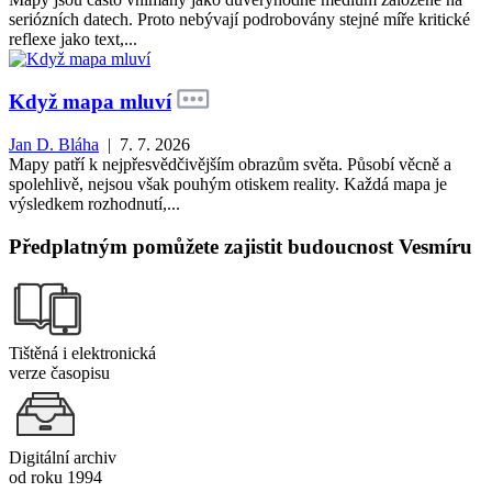
seriózních datech. Proto nebývají podrobovány stejné míře kritické
reflexe jako text,...
Když mapa mluví
Jan D. Bláha
| 7. 7. 2026
Mapy patří k nejpřesvědčivějším obrazům světa. Působí věcně a
spolehlivě, nejsou však pouhým otiskem reality. Každá mapa je
výsledkem rozhodnutí,...
Předplatným pomůžete zajistit budoucnost Vesmíru
Tištěná i elektronická
verze časopisu
Digitální archiv
od roku 1994