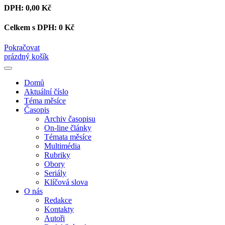
DPH:
0,00 Kč
Celkem s DPH:
0 Kč
Pokračovat
prázdný košík
Domů
Aktuální číslo
Téma měsíce
Časopis
Archiv časopisu
On-line články
Témata měsíce
Multimédia
Rubriky
Obory
Seriály
Klíčová slova
O nás
Redakce
Kontakty
Autoři