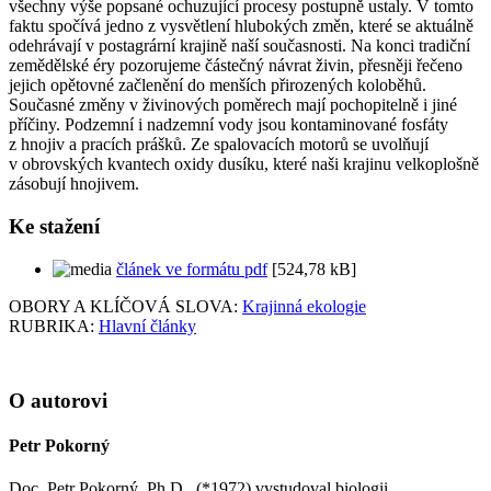
všechny výše popsané ochuzující procesy postupně ustaly. V tomto
faktu spočívá jedno z vysvětlení hlubokých změn, které se aktuálně
odehrávají v postagrární krajině naší současnosti. Na konci tradiční
zemědělské éry pozorujeme částečný návrat živin, přesněji řečeno
jejich opětovné začlenění do menších přirozených koloběhů.
Současné změny v živinových poměrech mají pochopitelně i jiné
příčiny. Podzemní i nadzemní vody jsou kontaminované fosfáty
z hnojiv a pracích prášků. Ze spalovacích motorů se uvolňují
v obrovských kvantech oxidy dusíku, které naši krajinu velkoplošně
zásobují hnojivem.
Ke stažení
článek ve formátu pdf
[524,78 kB]
OBORY A KLÍČOVÁ SLOVA:
Krajinná ekologie
RUBRIKA:
Hlavní články
O autorovi
Petr Pokorný
Doc. Petr Pokorný, Ph.D., (*1972) vystudoval biologii