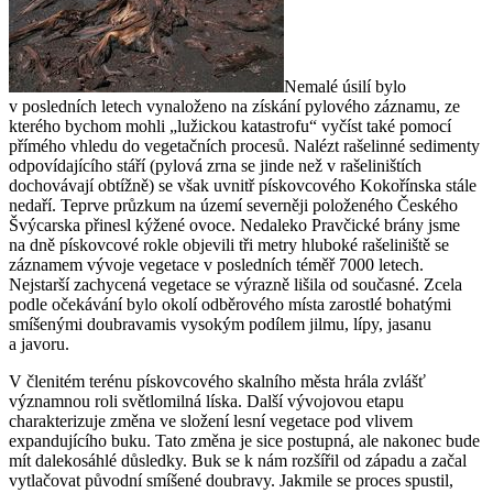
Nemalé úsilí bylo
v posledních letech vynaloženo na získání pylového záznamu, ze
kterého bychom mohli „lužickou katastrofu“ vyčíst také pomocí
přímého vhledu do vegetačních procesů. Nalézt rašelinné sedimenty
odpovídajícího stáří (pylová zrna se jinde než v rašeliništích
dochovávají obtížně) se však uvnitř pískovcového Kokořínska stále
nedaří. Teprve průzkum na území severněji položeného Českého
Švýcarska přinesl kýžené ovoce. Nedaleko Pravčické brány jsme
na dně pískovcové rokle objevili tři metry hluboké rašeliniště se
záznamem vývoje vegetace v posledních téměř 7000 letech.
Nejstarší zachycená vegetace se výrazně lišila od současné. Zcela
podle očekávání bylo okolí odběrového místa zarostlé bohatými
smíšenými doubravamis vysokým podílem jilmu, lípy, jasanu
a javoru.
V členitém terénu pískovcového skalního města hrála zvlášť
významnou roli světlomilná líska. Další vývojovou etapu
charakterizuje změna ve složení lesní vegetace pod vlivem
expandujícího buku. Tato změna je sice postupná, ale nakonec bude
mít dalekosáhlé důsledky. Buk se k nám rozšířil od západu a začal
vytlačovat původní smíšené doubravy. Jakmile se proces spustil,