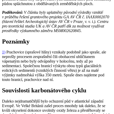
půdou spláchnutou z obdělávaných zemědělských ploch.
Poděkování:
V článku byly uplatněny původní výsledky vzniklé
v průběhu řešení grantového projektu GA AV ČR č. IAAX0002070
(hlavní řešitel Archeologický ústav AV ČR v Praze, v. v. i.). Centru
pro teoretická studia UK a AV ČR patří dík za možnost využívat
prostředky výzkumného záměru MSM002620845.
Poznámky
1)
Prachovice (sprašové hlíny) vznikaly podobně jako spraše, ale
neprošly procesem zesprašnění čili obohacení uhličitanem
vápenatým nebo byly odvápněny v holocénu, tedy až po
sedimentaci. Společnou hranicí výskytu obou typů glaciálních
eolických sedimentů (vzniklých činností větru) je až na malé
výjimky nadmořská výška 350 metrů. Spraše dnes najdeme pod
touto hranicí, prachovice nad ní.
Souvislosti karbonátového cyklu
Daleko nejdramatičtější bylo ochuzení půd v atlantické západní
Evropě. Ve Velké Británii zašel proces mnohdy tak daleko, že se
kvůli okyselení dokonce uvolnily oxidy železa a přestěhovaly se