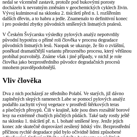
nedal se víceméně zastavit, protože pod bukovými porosty
docházelo k nevratným změnám v geochemických cyklech živin.
Vývoj kulminoval na sklonku 2. tisíciletí před n. l. rozšířením
dalších dřevin, a to habru a jedle. Znamenalo to definitivní konec
i pro poslední zbytky původních smíšených listnatých pralesů.
V Českém Švýcarsku výsledky pylových analýz nepotvrdily
původní hypotézu o přímé roli člověka v procesu degradace
původních listnatých lesů. Naopak se ukazuje, že šlo o zvláštní,
poněkud dramatičtější variantu přirozeného procesu, který většinou
probíhal pozvolněji. Známe však i jiné případy, v nichž je role
člověka jako bezprostředního původce degradačních procesů
mnohem pravděpodobnější.
Vliv člověka
Dva z nich pocházejí ze středního Polabí. Ve starých, již dávno
zaplněných slepých ramenech Labe se pomocí pylových analýz
podařilo zachytit vývoj vegetace v prostředí štěrkových teras
a písečných přesypů. Čili v krajině, kde jsou dnes rozsáhlé borové
lesy na extrémně chudých písčitých půdách. Také tady rostly ještě
na sklonku 1. tisíciletí př. n. l. bohaté smíšené lesy. Jenže jejich
konec zde skutečně doprovázel zesílený lidský vliv. Bezprostřední
příčinou rychlé degradace půd bylo očividně lidmi způsobené