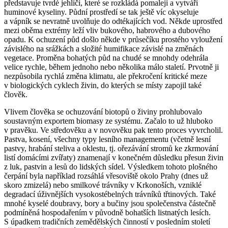
představuje tvrdé jehličí, které se rozkládá pomaleji a vytváří
huminové kyseliny. Půdní prostředí se tak ještě víc okyseluje
a vápník se nevratně uvolňuje do odtékajících vod. Někde uprostřed
mezi oběma extrémy leží vliv bukového, habrového a dubového
opadu. K ochuzení půd došlo někde v průsečíku prostého vyloužení
závislého na srážkách a složité humifikace závislé na změnách
vegetace. Proměna bohatých půd na chudé se mnohdy odehrála
velice rychle, během jednoho nebo několika málo staletí. Prvotně ji
nezpůsobila rychlá změna klimatu, ale překročení kritické meze
v biologických cyklech živin, do kterých se místy zapojil také
člověk.
Vlivem člověka se ochuzování biotopů o živiny prohlubovalo
soustavným exportem biomasy ze systému. Začalo to už hluboko
v pravěku. Ve středověku a v novověku pak tento proces vyvrcholil.
Pastva, kosení, všechny typy lesního managementu (včetně lesní
pastvy, hrabání steliva a oklestu, tj. ořezávání stromů ke zkrmování
listí domácími zvířaty) znamenají v konečném důsledku přesun živin
z luk, pastvin a lesů do lidských sídel. Výsledkem tohoto plošného
čerpání byla například rozsáhlá vřesoviště okolo Prahy (dnes už
skoro zmizelá) nebo smilkové trávníky v Krkonoších, vzniklé
degradací úživnějších vysokostébelných trávníků třtinových. Také
mnohé kyselé doubravy, bory a bučiny jsou společenstva částečně
podmíněná hospodařením v původně bohatších listnatých lesích.
S úpadkem tradičních zemědělských činností v posledním století