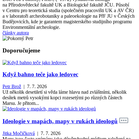
na Přírodovědecké fakultě UK a Biologické fakultě JČU. Působí
v Centru pro teoretická studia (společném pracovišti UK a AV ČR)
a v laboratoři archeobotaniky a paleoekologie na PřF JU v Českých
Budějovicích, kde je garantem magisterského studijního programu
Environmentální archeologie.
články autora
Doporučujeme
Když bahno teče jako ledovec
Petr Brož
| 7. 7. 2026
Už několik desetiletí si věda láme hlavu nad zvláštními, několik
desítek metrů vysokými kopci rozesetými po různých částech
Marsu. Je přitom...
Ideologie v mapách, mapy v rukách ideologů
Jitka Močičková
| 7. 7. 2026
Mapy jsou často vnímány jako důvěryhodné médium založené na