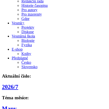
Redakční rada
Historie časopisu
Pro autory
Pro inzerenty
Gdpr
Vesmír+
Projekty
Diskuse
Vesmírná škola
Biologie
Fyzika
E-shop
Knihy
Předplatné
Česko
Slovensko
Aktuální číslo:
2026/7
Téma měsíce:
Mapy