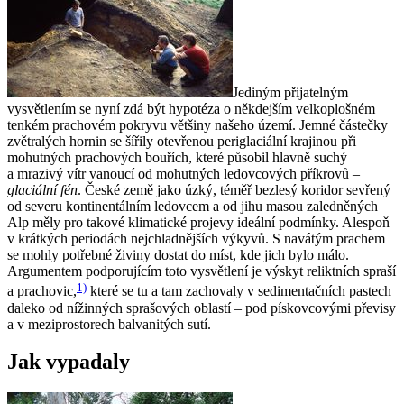
Jediným přijatelným
vysvětlením se nyní zdá být hypotéza o někdejším velkoplošném
tenkém prachovém pokryvu většiny našeho území. Jemné částečky
zvětralých hornin se šířily otevřenou periglaciální krajinou při
mohutných prachových bouřích, které působil hlavně suchý
a mrazivý vítr vanoucí od mohutných ledovcových příkrovů –
glaciální fén
. České země jako úzký, téměř bezlesý koridor sevřený
od severu kontinentálním ledovcem a od jihu masou zaledněných
Alp měly pro takové klimatické projevy ideální podmínky. Alespoň
v krátkých periodách nejchladnějších výkyvů. S navátým prachem
se mohly potřebné živiny dostat do míst, kde jich bylo málo.
Argumentem podporujícím toto vysvětlení je výskyt reliktních spraší
1)
a prachovic,
které se tu a tam zachovaly v sedimentačních pastech
daleko od nížinných sprašových oblastí – pod pískovcovými převisy
a v meziprostorech balvanitých sutí.
Jak vypadaly