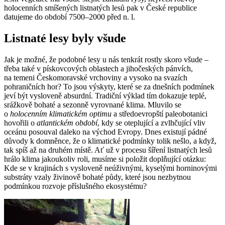
holocenních smíšených listnatých lesů pak v České republice
datujeme do období 7500–2000 před n. l.
Listnaté lesy byly všude
Jak je možné, že podobné lesy u nás tenkrát rostly skoro všude –
třeba také v pískovcových oblastech a jihočeských pánvích,
na temeni Českomoravské vrchoviny a vysoko na svazích
pohraničních hor? To jsou výskyty, které se za dnešních podmínek
jeví být vysloveně absurdní. Tradiční výklad tím dokazuje teplé,
srážkově bohaté a sezonně vyrovnané klima. Mluvilo se
o
holocenním klimatickém optimu
a středoevropští paleobotanici
hovořili o
atlantickém období
, kdy se oteplující a zvlhčující vliv
oceánu posouval daleko na východ Evropy. Dnes existují pádné
důvody k domněnce, že o klimatické podmínky tolik nešlo, a když,
tak spíš až na druhém místě. Ať už v procesu šíření listnatých lesů
hrálo klima jakoukoliv roli, musíme si položit doplňující otázku:
Kde se v krajinách s vysloveně neúživnými, kyselými horninovými
substráty vzaly živinově bohaté půdy, které jsou nezbytnou
podmínkou rozvoje příslušného ekosystému?