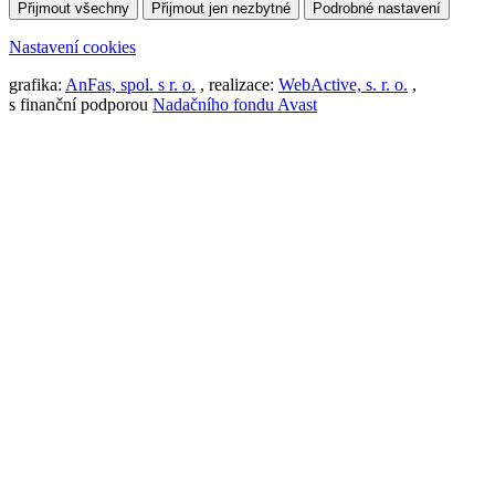
Přijmout všechny
Přijmout jen nezbytné
Podrobné nastavení
Nastavení cookies
grafika:
AnFas, spol. s r. o.
, realizace:
WebActive, s. r. o.
,
s finanční podporou
Nadačního fondu Avast