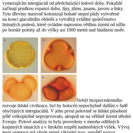
vymezujícím interglaciál od předcházející ledové doby. Pokaždé
začínají prudkou expanzí dubu, lípy, jilmu, jasanu, javoru a lísky.
Tyto dřeviny masivně kolonizují bohaté stepní půdy vytvořené
na konci glaciálního období a vytvářejí zvláštní společenstvo
listnatých pralesů, které ovládne naprostou většinu území od nížin
po horské polohy až do výšky asi 1000 metrů nad hladinou moře.
Nebýt bezprecedentního
rozvoje lidské civilizace, byl by holocén nepochybně dalším v řadě
obyčejných interglaciálů. V jeho první polovině se lidské působení
ještě velkoplošně neprojevovalo, alespoň ne na většině území střední
Evropy. Pylové analýzy tu byly provedeny v mnoha odlišných
krajinných situacích a v širokém rozpětí nadmořských výšek. Vývoj
lesní vegetace má všude stejné základní rysy, největší rozvoj