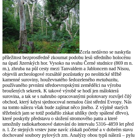
Zcela nedávno se naskytla
příležitost bezprostředně zkoumat podobu lesů středního holocénu
na úpatí Jizerských hor. Vysoko na svahu Černé studnice (869 m n.
m.), zhruba na půl cesty mezi Tanvaldem a Jabloncem nad Nisou,
objevili archeologové rozsáhlé pozůstatky po neolitické těžbě
kamenné suroviny, houževnatého šedozeleného
metabazitu
,
používaného prvními středoevropskými zemědělci na výrobu
broušených sekerek. K takové výrobě se hodí jen málokterá
surovina, a tak se s nahrubo opracovanými polotovary rozvíjel čilý
obchod, který kdysi sjednocoval nemalou část střední Evropy. Nás
na tomto nálezu však bude zajímat něco jiného. Z výplně starých
těžebních jam se totiž podařilo získat uhlíky (tedy spálené dřevo),
které poskytly představu o složení stromového patra a které
umožnily radiokarbonové datování do intervalu 5316–4859 let před
n. l. Ze stejných vrstev jsme navíc získali početné a v dobrém stavu
dochované soubory pylových zrn. Analýzy obou typů nálezů – pylu