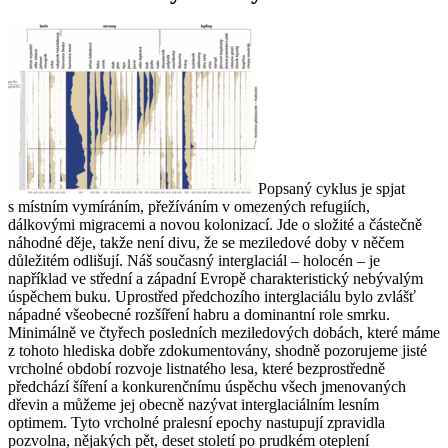
Popsaný cyklus je spjat
s místním vymíráním, přežíváním v omezených refugiích,
dálkovými migracemi a novou kolonizací. Jde o složité a částečně
náhodné děje, takže není divu, že se meziledové doby v něčem
důležitém odlišují. Náš současný interglaciál – holocén – je
například ve střední a západní Evropě charakteristický nebývalým
úspěchem buku. Uprostřed předchozího interglaciálu bylo zvlášť
nápadné všeobecné rozšíření habru a dominantní role smrku.
Minimálně ve čtyřech posledních meziledových dobách, které máme
z tohoto hlediska dobře zdokumentovány, shodně pozorujeme jisté
vrcholné období rozvoje listnatého lesa, které bezprostředně
předchází šíření a konkurenčnímu úspěchu všech jmenovaných
dřevin a můžeme jej obecně nazývat interglaciálním lesním
optimem. Tyto vrcholné pralesní epochy nastupují zpravidla
pozvolna, nějakých pět, deset století po prudkém oteplení