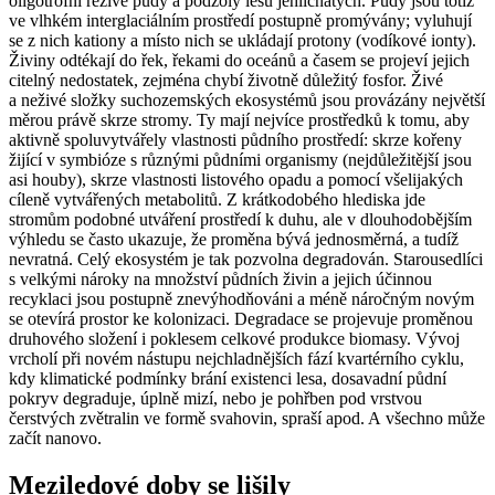
oligotrofní rezivé půdy a podzoly lesů jehličnatých. Půdy jsou totiž
ve vlhkém interglaciálním prostředí postupně promývány; vyluhují
se z nich kationy a místo nich se ukládají protony (vodíkové ionty).
Živiny odtékají do řek, řekami do oceánů a časem se projeví jejich
citelný nedostatek, zejména chybí životně důležitý fosfor. Živé
a neživé složky suchozemských ekosystémů jsou provázány největší
měrou právě skrze stromy. Ty mají nejvíce prostředků k tomu, aby
aktivně spoluvytvářely vlastnosti půdního prostředí: skrze kořeny
žijící v symbióze s různými půdními organismy (nejdůležitější jsou
asi houby), skrze vlastnosti listového opadu a pomocí všelijakých
cíleně vytvářených metabolitů. Z krátkodobého hlediska jde
stromům podobné utváření prostředí k duhu, ale v dlouhodobějším
výhledu se často ukazuje, že proměna bývá jednosměrná, a tudíž
nevratná. Celý ekosystém je tak pozvolna degradován. Starousedlíci
s velkými nároky na množství půdních živin a jejich účinnou
recyklaci jsou postupně znevýhodňováni a méně náročným novým
se otevírá prostor ke kolonizaci. Degradace se projevuje proměnou
druhového složení i poklesem celkové produkce biomasy. Vývoj
vrcholí při novém nástupu nejchladnějších fází kvartérního cyklu,
kdy klimatické podmínky brání existenci lesa, dosavadní půdní
pokryv degraduje, úplně mizí, nebo je pohřben pod vrstvou
čerstvých zvětralin ve formě svahovin, spraší apod. A všechno může
začít nanovo.
Meziledové doby se lišily