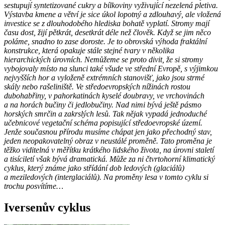
sestupují syntetizované cukry a bílkoviny vyživující nezelená pletiva.
Výstavba kmene a větví je sice úkol lopotný a zdlouhavý, ale vložená
investice se z dlouhodobého hlediska bohatě vyplatí. Stromy mají
času dost, žijí pětkrát, desetkrát déle než člověk. Když se jim něco
poláme, snadno to zase doroste. Je to obrovská výhoda fraktální
konstrukce, která opakuje stále stejné tvary v několika
hierarchických úrovních. Nemůžeme se proto divit, že si stromy
vybojovaly místo na slunci také všude ve střední Evropě, s výjimkou
nejvyšších hor a vyloženě extrémních stanovišť, jako jsou strmé
skály nebo rašeliniště. Ve středoevropských nížinách rostou
dubohabřiny, v pahorkatinách kyselé doubravy, ve vrchovinách
a na horách bučiny či jedlobučiny. Nad nimi bývá ještě pásmo
horských smrčin a zakrslých lesů. Tak nějak vypadá jednoduché
učebnicové vegetační schéma popisující středoevropské území.
Jenže současnou přírodu musíme chápat jen jako přechodný stav,
jeden neopakovatelný obraz v neustálé proměně. Tato proměna je
těžko viditelná v měřítku krátkého lidského života, na úrovni staletí
a tisíciletí však bývá dramatická. Může za ni čtvrtohorní klimatický
cyklus, který známe jako střídání dob ledových (glaciálů)
a meziledových (interglaciálů). Na proměny lesa v tomto cyklu si
trochu posvítíme…
Iversenův cyklus