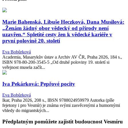
Marie Bahenská, Libuše Heczková, Dana Musilová:
„Ženám žádný obor vědecký od přírody není
uzavřen.“ Spletité cesty žen k vědecké kariéře v
první polovině 20. století
Eva Bobůrková
Academia, Masarykův ústav a Archiv AV ČR, Praha 2026, 184 s.,
ISBN 978-80-200-3545-5 „Od druhé poloviny 19. století si
veřejnost musela začít...
Iva Pekárková: Pepřové pocity
Eva Bobůrková
Ikar, Praha 2026, 208 s., IBSN 9788024959979 Autorka (píše
fejetony i pro Vesmír) je známa svými zasvěcenými a humornými
vhledy do migrantských...
Předplatným pomůžete zajistit budoucnost Vesmíru