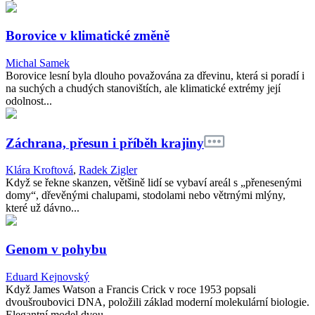
Borovice v klimatické změně
Michal Samek
Borovice lesní byla dlouho považována za dřevinu, která si poradí i
na suchých a chudých stanovištích, ale klimatické extrémy její
odolnost...
Záchrana, přesun i příběh krajiny
Klára Kroftová
,
Radek Zigler
Když se řekne skanzen, většině lidí se vybaví areál s „přenesenými
domy“, dřevěnými chalupami, stodolami nebo větrnými mlýny,
které už dávno...
Genom v pohybu
Eduard Kejnovský
Když James Watson a Francis Crick v roce 1953 popsali
dvoušroubovici DNA, položili základ moderní molekulární biologie.
Elegantní model dvou...