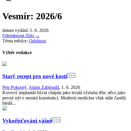
Vesmír: 2026/6
datum vydání: 1. 6. 2026
Odemknout číslo
→
Téma měsíce:
Odolnost
Výběr redakce
Starý recept pro nové kosti
Petr Pokorný
,
Adam Zabloudil
,
1. 6. 2026
Kovový implantát býval chápán jako trvalá výztuha těla: něco jako
pevný nýt v mostní konstrukci. Moderní medicína však stále častěji
hledá...
Vykořisťování vášně