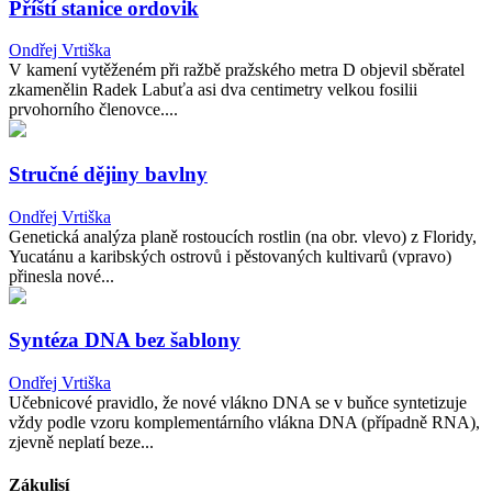
Příští stanice ordovik
Ondřej Vrtiška
V kamení vytěženém při ražbě pražského metra D objevil sběratel
zkamenělin Radek Labuťa asi dva centimetry velkou fosilii
prvohorního členovce....
Stručné dějiny bavlny
Ondřej Vrtiška
Genetická analýza planě rostoucích rostlin (na obr. vlevo) z Floridy,
Yucatánu a karibských ostrovů i pěstovaných kultivarů (vpravo)
přinesla nové...
Syntéza DNA bez šablony
Ondřej Vrtiška
Učebnicové pravidlo, že nové vlákno DNA se v buňce syntetizuje
vždy podle vzoru komplementárního vlákna DNA (případně RNA),
zjevně neplatí beze...
Zákulisí