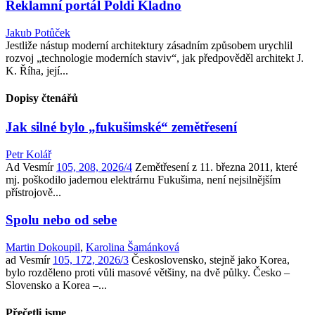
Reklamní portál Poldi Kladno
Jakub Potůček
Jestliže nástup moderní architektury zásadním způsobem urychlil
rozvoj „technologie moderních staviv“, jak předpověděl architekt J.
K. Říha, její...
Dopisy čtenářů
Jak silné bylo „fukušimské“ zemětřesení
Petr Kolář
Ad Vesmír
105, 208, 2026/4
Zemětřesení z 11. března 2011, které
mj. poškodilo jadernou elektrárnu Fukušima, není nejsilnějším
přístrojově...
Spolu nebo od sebe
Martin Dokoupil
,
Karolina Šamánková
ad Vesmír
105, 172, 2026/3
Československo, stejně jako Korea,
bylo rozděleno proti vůli masové většiny, na dvě půlky. Česko –
Slovensko a Korea –...
Přečetli jsme