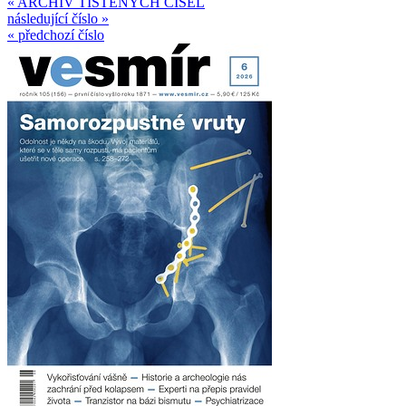
« ARCHIV TIŠTĚNÝCH ČÍSEL
následující číslo »
« předchozí číslo