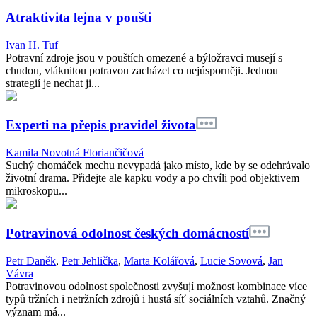
Atraktivita lejna v poušti
Ivan H. Tuf
Potravní zdroje jsou v pouštích omezené a býložravci musejí s
chudou, vláknitou potravou zacházet co nejúsporněji. Jednou
strategií je nechat ji...
Experti na přepis pravidel života
Kamila Novotná Floriančičová
Suchý chomáček mechu nevypadá jako místo, kde by se odehrávalo
životní drama. Přidejte ale kapku vody a po chvíli pod objektivem
mikroskopu...
Potravinová odolnost českých domácností
Petr Daněk
,
Petr Jehlička
,
Marta Kolářová
,
Lucie Sovová
,
Jan
Vávra
Potravinovou odolnost společnosti zvyšují možnost kombinace více
typů tržních i netržních zdrojů i hustá síť sociálních vztahů. Značný
význam má...