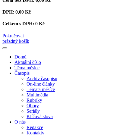
Cena bez DPH:
0,00 Kč
DPH:
0,00 Kč
Celkem s DPH:
0 Kč
Pokračovat
prázdný košík
Domů
Aktuální číslo
Téma měsíce
Časopis
Archiv časopisu
On-line články
Témata měsíce
Multimédia
Rubriky
Obory
Seriály
Klíčová slova
O nás
Redakce
Kontakty