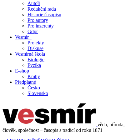
Autoři
Redakční rada
Historie časopisu
Pro autory
Pro inzerenty
Gdpr
Vesmír+
Projekty
Diskuse
Vesmírná škola
Biologie
Fyzika
E-shop
Knihy
Předplatné
Česko
Slovensko
věda, příroda,
člověk, společnost – časopis s tradicí od roku 1871