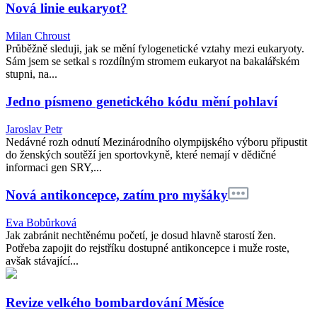
Nová linie eukaryot?
Milan Chroust
Průběžně sleduji, jak se mění fylogenetické vztahy mezi eukaryoty.
Sám jsem se setkal s rozdílným stromem eukaryot na bakalářském
stupni, na...
Jedno písmeno genetického kódu mění pohlaví
Jaroslav Petr
Nedávné rozh odnutí Mezinárodního olympijského výboru připustit
do ženských soutěží jen sportovkyně, které nemají v dědičné
informaci gen SRY,...
Nová antikoncepce, zatím pro myšáky
Eva Bobůrková
Jak zabránit nechtěnému početí, je dosud hlavně starostí žen.
Potřeba zapojit do rejstříku dostupné antikoncepce i muže roste,
avšak stávající...
Revize velkého bombardování Měsíce