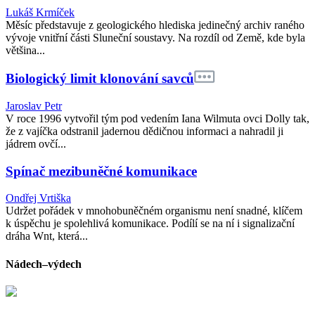
Lukáš Krmíček
Měsíc představuje z geologického hlediska jedinečný archiv raného
vývoje vnitřní části Sluneční soustavy. Na rozdíl od Země, kde byla
většina...
Biologický limit klonování savců
Jaroslav Petr
V roce 1996 vytvořil tým pod vedením Iana Wilmuta ovci Dolly tak,
že z vajíčka odstranil jadernou dědičnou informaci a nahradil ji
jádrem ovčí...
Spínač mezibuněčné komunikace
Ondřej Vrtiška
Udržet pořádek v mnohobuněčném organismu není snadné, klíčem
k úspěchu je spolehlivá komunikace. Podílí se na ní i signalizační
dráha Wnt, která...
Nádech–výdech