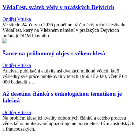
VědaFest, svátek vědy v pražských Dejvicích
Ondřej Vrtiška
Ve středu 24. června 2026 proběhne už čtrnáctý ročník festivalu
VědaFest, který na Vítězném náměstí v pražských Dejvicích
pořádají DDM hlavního...
Šance na průlomový objev s věkem klesá
Ondřej Vrtiška
Analýza publikační aktivity asi dvanácti milionů vědců, kteří
výsledky své práce publikovali v letech 1960 až 2020, včetně 64
000 badatelů s...
Až desetina článků s onkologickou tematikou je
falešná
Ondřej Vrtiška
Na problém klesající kvality odborných článků a celého procesu
vědeckého publikování upozorňujeme pravidelně. Tým australských
a francouzských...