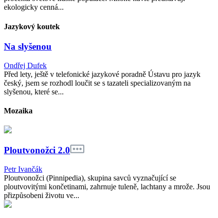
ekologicky cenná...
Jazykový koutek
Na slyšenou
Ondřej Dufek
Před lety, ještě v telefonické jazykové poradně Ústavu pro jazyk
český, jsem se rozhodl loučit se s tazateli specializovaným na
slyšenou, které se...
Mozaika
Ploutvonožci 2.0
Petr Ivančák
Ploutvonožci (Pinnipedia), skupina savců vyznačující se
ploutvovitými končetinami, zahrnuje tuleně, lachtany a mrože. Jsou
přizpůsobeni životu ve...