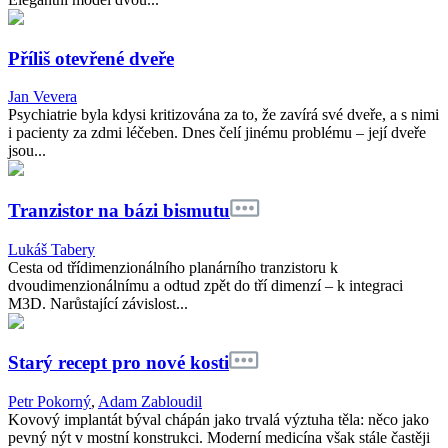
Příliš otevřené dveře
Jan Vevera
Psychiatrie byla kdysi kritizována za to, že zavírá své dveře, a s nimi
i pacienty za zdmi léčeben. Dnes čelí jinému problému – její dveře
jsou...
Tranzistor na bázi bismutu
Lukáš Tabery
Cesta od třídimenzionálního planárního tranzistoru k
dvoudimenzionálnímu a odtud zpět do tří dimenzí – k integraci
M3D. Narůstající závislost...
Starý recept pro nové kosti
Petr Pokorný
,
Adam Zabloudil
Kovový implantát býval chápán jako trvalá výztuha těla: něco jako
pevný nýt v mostní konstrukci. Moderní medicína však stále častěji