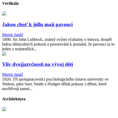
Vertikála
Jakou chuť k jídlu mají pavouci
Marek Janáč
1896: Sir John Lubbock, známý svými výzkumy o hmyzu, dospěl
řadou důmyslných pokusů a pozorování k poznání, že pavouci (a to
jeden z nejmenších...
Vliv dvojjazyčnosti na vývoj dětí
Marek Janáč
1926: Tři spolupracovníci psychologického ústavu university ve
Walesu, páni Saer, Smith a Hudges dělali pokusy s dětmi, které
navštěvují tamní...
Architektura