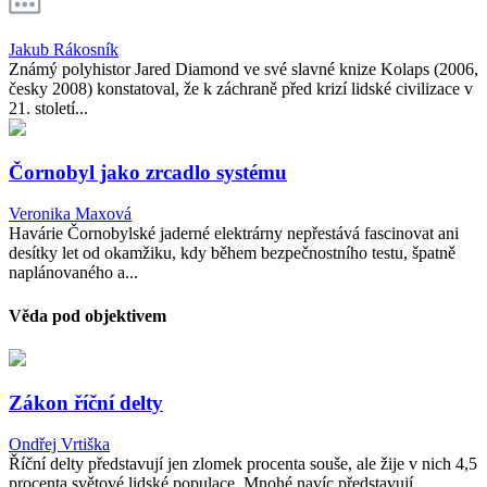
Jakub Rákosník
Známý polyhistor Jared Diamond ve své slavné knize Kolaps (2006,
česky 2008) konstatoval, že k záchraně před krizí lidské civilizace v
21. století...
Čornobyl jako zrcadlo systému
Veronika Maxová
Havárie Čornobylské jaderné elektrárny nepřestává fascinovat ani
desítky let od okamžiku, kdy během bezpečnostního testu, špatně
naplánovaného a...
Věda pod objektivem
Zákon říční delty
Ondřej Vrtiška
Říční delty představují jen zlomek procenta souše, ale žije v nich 4,5
procenta světové lidské populace. Mnohé navíc představují