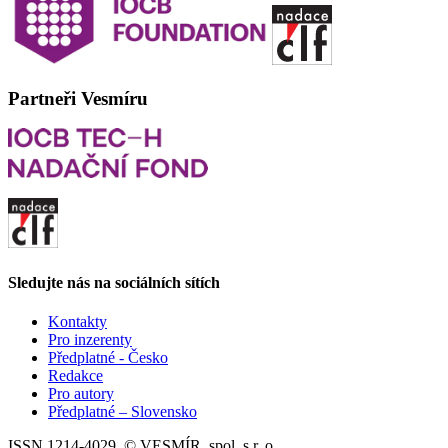
Partneři Vesmíru
Sledujte nás na sociálních sítích
Kontakty
Pro inzerenty
Předplatné - Česko
Redakce
Pro autory
Předplatné – Slovensko
ISSN 1214-4029, © VESMÍR, spol. s r. o.