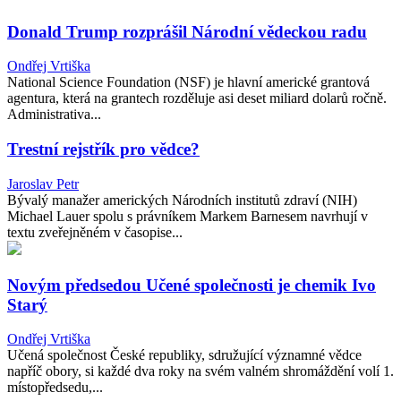
Donald Trump rozprášil Národní vědeckou radu
Ondřej Vrtiška
National Science Foundation (NSF) je hlavní americké grantová
agentura, která na grantech rozděluje asi deset miliard dolarů ročně.
Administrativa...
Trestní rejstřík pro vědce?
Jaroslav Petr
Bývalý manažer amerických Národních institutů zdraví (NIH)
Michael Lauer spolu s právníkem Markem Barnesem navrhují v
textu zveřejněném v časopise...
Novým předsedou Učené společnosti je chemik Ivo
Starý
Ondřej Vrtiška
Učená společnost České republiky, sdružující významné vědce
napříč obory, si každé dva roky na svém valném shromáždění volí 1.
místopředsedu,...