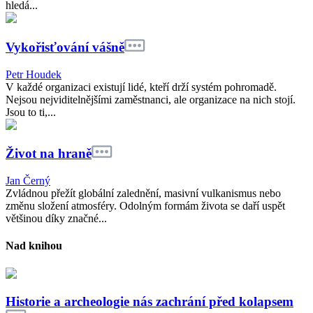
hledá...
Vykořisťování vášně
Petr Houdek
V každé organizaci existují lidé, kteří drží systém pohromadě.
Nejsou nejviditelnějšími zaměstnanci, ale organizace na nich stojí.
Jsou to ti,...
Život na hraně
Jan Černý
Zvládnou přežít globální zalednění, masivní vulkanismus nebo
změnu složení atmosféry. Odolným formám života se daří uspět
většinou díky značné...
Nad knihou
Historie a archeologie nás zachrání před kolapsem