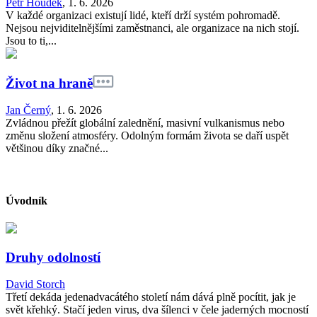
Petr Houdek
,
1. 6. 2026
V každé organizaci existují lidé, kteří drží systém pohromadě.
Nejsou nejviditelnějšími zaměstnanci, ale organizace na nich stojí.
Jsou to ti,...
Život na hraně
Jan Černý
,
1. 6. 2026
Zvládnou přežít globální zalednění, masivní vulkanismus nebo
změnu složení atmosféry. Odolným formám života se daří uspět
většinou díky značné...
Úvodník
Druhy odolností
David Storch
Třetí dekáda jedenadvacátého století nám dává plně pocítit, jak je
svět křehký. Stačí jeden virus, dva šílenci v čele jaderných mocností