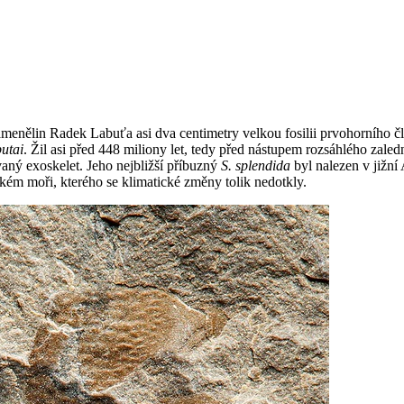
amenělin Radek Labuťa asi dva centimetry velkou fosilii prvohorního
utai
. Žil asi před 448 miliony let, tedy před nástupem rozsáhlého zale
aný exoskelet. Jeho nejbližší příbuzný
S. splendida
byl nalezen v jižní
bokém moři, kterého se klimatické změny tolik nedotkly.