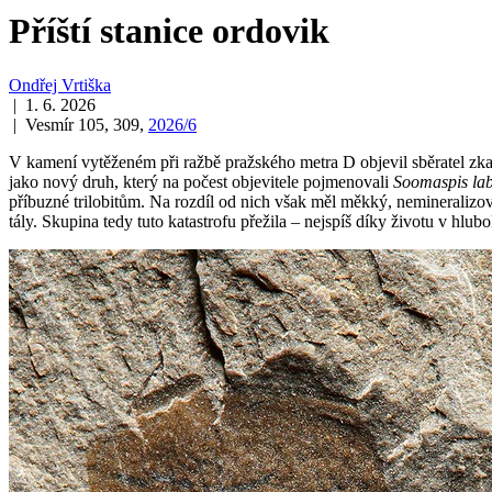
Příští stanice ordovik
Ondřej Vrtiška
| 1. 6. 2026
| Vesmír 105, 309,
2026/6
V kamení vytěženém při ražbě pražského metra D objevil sběratel zk
jako nový druh, který na počest objevitele pojmenovali
Soomaspis lab
příbuzné trilobitům. Na rozdíl od nich však měl měkký, nemineralizov
tály. Skupina tedy tuto katastrofu přežila – nejspíš díky životu v hlu