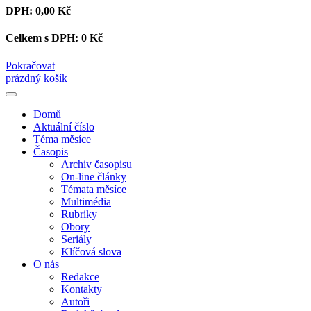
DPH:
0,00 Kč
Celkem s DPH:
0 Kč
Pokračovat
prázdný košík
Domů
Aktuální číslo
Téma měsíce
Časopis
Archiv časopisu
On-line články
Témata měsíce
Multimédia
Rubriky
Obory
Seriály
Klíčová slova
O nás
Redakce
Kontakty
Autoři