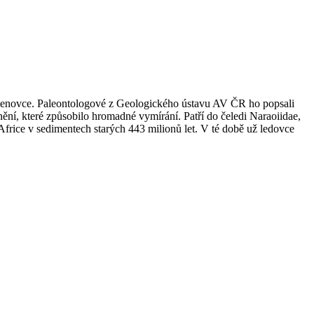
 členovce. Paleontologové z Geologického ústavu AV ČR ho popsali
dnění, které způsobilo hromadné vymírání. Patří do čeledi Naraoiidae,
 Africe v sedimentech starých 443 milionů let. V té době už ledovce