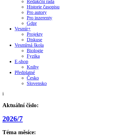
Redakční rada
Historie časopisu
Pro autory
Pro inzerenty
Gdpr
Vesmír+
Projekty
Diskuse
Vesmírná škola
Biologie
Fyzika
E-shop
Knihy
Předplatné
Česko
Slovensko
i
Aktuální číslo:
2026/7
Téma měsíce: