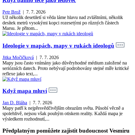
Když bahno teče jako ledovec
Petr Brož
| 7. 7. 2026
Už několik desetiletí si věda láme hlavu nad zvláštními, několik
desítek metrů vysokými kopci rozesetými po různých částech
Marsu. Je přitom...
Ideologie v mapách, mapy v rukách ideologů
Jitka Močičková
| 7. 7. 2026
Mapy jsou často vnímány jako důvěryhodné médium založené na
seriózních datech. Proto nebývají podrobovány stejné míře kritické
reflexe jako text,...
Když mapa mluví
Jan D. Bláha
| 7. 7. 2026
Mapy patří k nejpřesvědčivějším obrazům světa. Působí věcně a
spolehlivě, nejsou však pouhým otiskem reality. Každá mapa je
výsledkem rozhodnutí,...
Předplatným pomůžete zajistit budoucnost Vesmíru