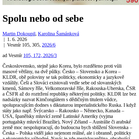
Spolu nebo od sebe
Martin Dokoupil
,
Karolina Šamánková
| 1. 6. 2026
| Vesmír 105, 305,
2026/6
ad Vesmír
105, 172, 2026/3
Československo, stejně jako Korea, bylo rozděleno proti vůli
masové většiny, na dvě půlky. Česko – Slovensko a Korea –
KLDR, obě poloviny se tak politicky, ekonomicky a jazykově
vzdálily. Češi a Slováci existovali vedle sebe od slovanských
kmenů, Sámovy říše, Velkomoravské říše, Rakouska-Uherska, ČSR
a ČSFR až do roztržení republiky některými politiky. KLDR lze bez
nadsázky nazvat Kimčonglátem s dědičným titulem vůdce,
spolupracujícím dodnes s diktaturou imperialistického Ruska. I když
státy jako např. Švýcarsko – Rakousko – Německo, Kanada –
USA, španělsky mluvící země Latinské Ameriky (vyjma
portugalsky mluvící Brazílie), Nový Zéland – Austrálie či arabské
země moc nespolupracují, do budoucna bych sblížení Slovenska –
Česka – Polska viděl jako nejenom reálné, ale i obranně, politicky
a ekonomicky výhodné. Navíc je zde mezislovanština, obsahující