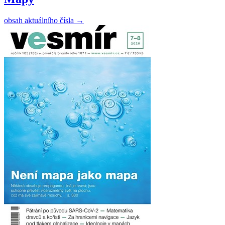
obsah aktuálního čísla
→