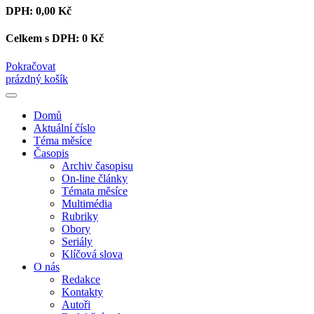
DPH:
0,00 Kč
Celkem s DPH:
0 Kč
Pokračovat
prázdný košík
Domů
Aktuální číslo
Téma měsíce
Časopis
Archiv časopisu
On-line články
Témata měsíce
Multimédia
Rubriky
Obory
Seriály
Klíčová slova
O nás
Redakce
Kontakty
Autoři