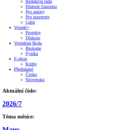
Redakční rada
Historie časopisu
Pro autory
Pro inzerenty
Gdpr
Vesmír+
Projekty
Diskuse
Vesmírná škola
Biologie
Fyzika
E-shop
Knihy
Předplatné
Česko
Slovensko
Aktuální číslo:
2026/7
Téma měsíce:
Mapy