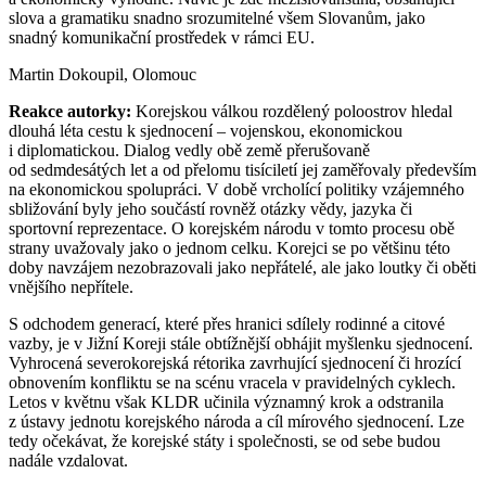
slova a gramatiku snadno srozumitelné všem Slovanům, jako
snadný komunikační prostředek v rámci EU.
Martin Dokoupil, Olomouc
Reakce autorky:
Korejskou válkou rozdělený poloostrov hledal
dlouhá léta cestu k sjednocení – vojenskou, ekonomickou
i diplomatickou. Dialog vedly obě země přerušovaně
od sedmdesátých let a od přelomu tisíciletí jej zaměřovaly především
na ekonomickou spolupráci. V době vrcholící politiky vzájemného
sbližování byly jeho součástí rovněž otázky vědy, jazyka či
sportovní reprezentace. O korejském národu v tomto procesu obě
strany uvažovaly jako o jednom celku. Korejci se po většinu této
doby navzájem nezobrazovali jako nepřátelé, ale jako loutky či oběti
vnějšího nepřítele.
S odchodem generací, které přes hranici sdílely rodinné a citové
vazby, je v Jižní Koreji stále obtížnější obhájit myšlenku sjednocení.
Vyhrocená severokorejská rétorika zavrhující sjednocení či hrozící
obnovením konfliktu se na scénu vracela v pravidelných cyklech.
Letos v květnu však KLDR učinila významný krok a odstranila
z ústavy jednotu korejského národa a cíl mírového sjednocení. Lze
tedy očekávat, že korejské státy i společnosti, se od sebe budou
nadále vzdalovat.