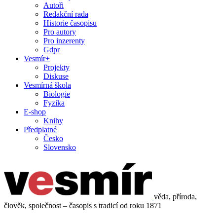
Autoři
Redakční rada
Historie časopisu
Pro autory
Pro inzerenty
Gdpr
Vesmír+
Projekty
Diskuse
Vesmírná škola
Biologie
Fyzika
E-shop
Knihy
Předplatné
Česko
Slovensko
věda, příroda,
člověk, společnost – časopis s tradicí od roku 1871