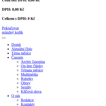
Cena bez DPH:
0,00 Kč
DPH:
0,00 Kč
Celkem s DPH:
0 Kč
Pokračovat
prázdný košík
Domů
Aktuální číslo
Téma měsíce
Časopis
Archiv časopisu
On-line články
Témata měsíce
Multimédia
Rubriky
Obory
Seriály
Klíčová slova
O nás
Redakce
Kontakty