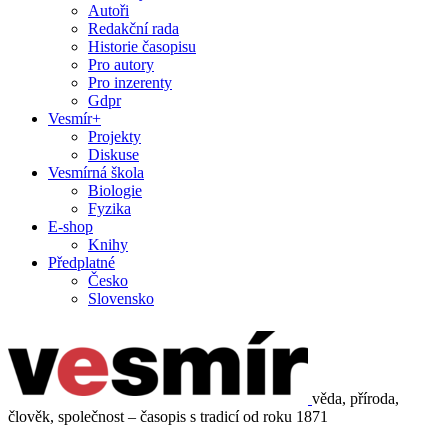
Autoři
Redakční rada
Historie časopisu
Pro autory
Pro inzerenty
Gdpr
Vesmír+
Projekty
Diskuse
Vesmírná škola
Biologie
Fyzika
E-shop
Knihy
Předplatné
Česko
Slovensko
věda, příroda,
člověk, společnost – časopis s tradicí od roku 1871