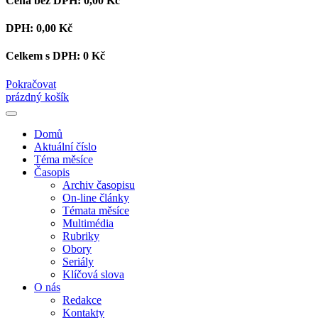
Cena bez DPH:
0,00 Kč
DPH:
0,00 Kč
Celkem s DPH:
0 Kč
Pokračovat
prázdný košík
Domů
Aktuální číslo
Téma měsíce
Časopis
Archiv časopisu
On-line články
Témata měsíce
Multimédia
Rubriky
Obory
Seriály
Klíčová slova
O nás
Redakce
Kontakty