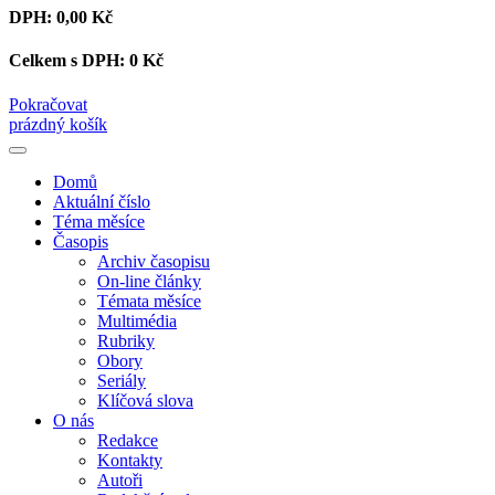
DPH:
0,00 Kč
Celkem s DPH:
0 Kč
Pokračovat
prázdný košík
Domů
Aktuální číslo
Téma měsíce
Časopis
Archiv časopisu
On-line články
Témata měsíce
Multimédia
Rubriky
Obory
Seriály
Klíčová slova
O nás
Redakce
Kontakty
Autoři