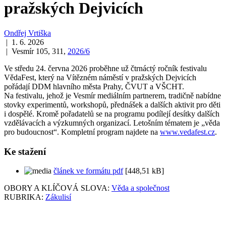
pražských Dejvicích
Ondřej Vrtiška
| 1. 6. 2026
| Vesmír 105, 311,
2026/6
Ve středu 24. června 2026 proběhne už čtrnáctý ročník festivalu
VědaFest, který na Vítězném náměstí v pražských Dejvicích
pořádají DDM hlavního města Prahy, ČVUT a VŠCHT.
Na festivalu, jehož je Vesmír mediálním partnerem, tradičně nabídne
stovky experimentů, workshopů, přednášek a dalších aktivit pro děti
i dospělé. Kromě pořadatelů se na programu podílejí desítky dalších
vzdělávacích a výzkumných organizací. Letošním tématem je „věda
pro budoucnost“. Kompletní program najdete na
www.vedafest.cz
.
Ke stažení
článek ve formátu pdf
[448,51 kB]
OBORY A KLÍČOVÁ SLOVA:
Věda a společnost
RUBRIKA:
Zákulisí