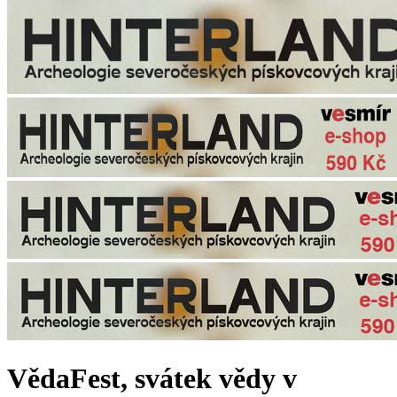
VědaFest, svátek vědy v