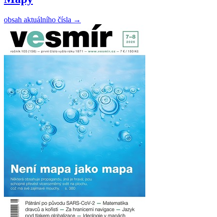
obsah aktuálního čísla
→