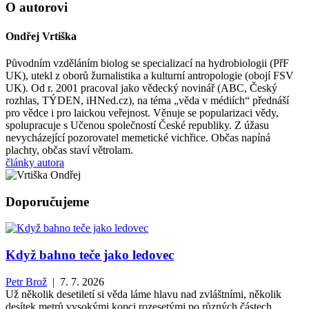
O autorovi
Ondřej Vrtiška
Původním vzděláním biolog se specializací na hydrobiologii (PřF
UK), utekl z oborů žurnalistika a kulturní antropologie (obojí FSV
UK). Od r. 2001 pracoval jako vědecký novinář (ABC, Český
rozhlas, TÝDEN, iHNed.cz), na téma „věda v médiích“ přednáší
pro vědce i pro laickou veřejnost. Věnuje se popularizaci vědy,
spolupracuje s Učenou společností České republiky. Z úžasu
nevycházející pozorovatel memetické vichřice. Občas napíná
plachty, občas staví větrolam.
články autora
Doporučujeme
Když bahno teče jako ledovec
Petr Brož
| 7. 7. 2026
Už několik desetiletí si věda láme hlavu nad zvláštními, několik
desítek metrů vysokými kopci rozesetými po různých částech