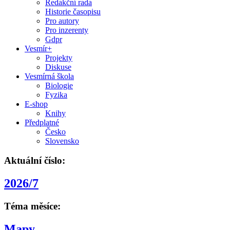
Redakční rada
Historie časopisu
Pro autory
Pro inzerenty
Gdpr
Vesmír+
Projekty
Diskuse
Vesmírná škola
Biologie
Fyzika
E-shop
Knihy
Předplatné
Česko
Slovensko
Aktuální číslo:
2026/7
Téma měsíce:
Mapy