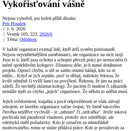
Vykořisťování vášně
Nejsou vyhořelí, jen hořeli příliš dlouho
Petr Houdek
| 1. 6. 2026
| Vesmír 105, 323,
2026/6
| Téma:
Odolnost
V každé organizaci existují lidé, kteří drží systém pohromadě.
Nejsou nejviditelnějšími zaměstnanci, ale organizace na nich stojí.
Jsou to ti, kteří jsou ochotni a schopni převzít práci po nemocném či
méně spolehlivém kolegovi. Zůstanou déle, je-li nutné dotáhnout
projekt. Opraví chybu, u níž se zatím ostatní hádají, kdo za ni
může... Když se jich zeptáte, proč to dělají, málokdy řeknou, že
kvůli odměně či vyšší šanci na povýšení. Řeknou, že jim na práci
záleží. Že nechtějí zklamat kolegy. Že pacient či student či zákazník
nemůže trpět za chybu „jejich“ organizace. Že někdo to udělat musí.
Jejich svědomitost, loajalita a pocit odpovědnosti se však stávají
zdrojem, ze kterého organizace začne čerpat. Ve firmě takového
člověka nejdříve vychválí – je „tahoun“ či „srdcařka“. Jenže taková
pochvala má paradoxní vlastnost, protože sice odměňuje, ale
odemyká další požadavky. Kdo je označen za mimořádně
motivovaného, tomu se snáze přidává práce. Kdo je považován za