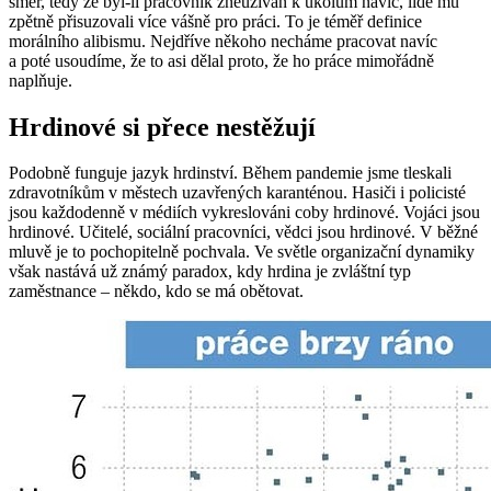
směr, tedy že byl-li pracovník zneužíván k úkolům navíc, lidé mu
zpětně přisuzovali více vášně pro práci. To je téměř definice
morálního alibismu. Nejdříve někoho necháme pracovat navíc
a poté usoudíme, že to asi dělal proto, že ho práce mimořádně
naplňuje.
Hrdinové si přece nestěžují
Podobně funguje jazyk hrdinství. Během pandemie jsme tleskali
zdravotníkům v městech uzavřených karanténou. Hasiči i policisté
jsou každodenně v médiích vykreslováni coby hrdinové. Vojáci jsou
hrdinové. Učitelé, sociální pracovníci, vědci jsou hrdinové. V běžné
mluvě je to pochopitelně pochvala. Ve světle organizační dynamiky
však nastává už známý paradox, kdy hrdina je zvláštní typ
zaměstnance – někdo, kdo se má obětovat.