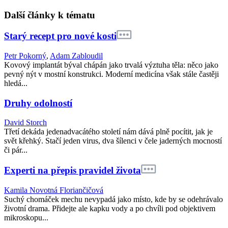
Další články k tématu
Starý recept pro nové kosti
Petr Pokorný
,
Adam Zabloudil
Kovový implantát býval chápán jako trvalá výztuha těla: něco jako
pevný nýt v mostní konstrukci. Moderní medicína však stále častěji
hledá...
Druhy odolností
David Storch
Třetí dekáda jedenadvacátého století nám dává plně pocítit, jak je
svět křehký. Stačí jeden virus, dva šílenci v čele jaderných mocností
či pár...
Experti na přepis pravidel života
Kamila Novotná Floriančičová
Suchý chomáček mechu nevypadá jako místo, kde by se odehrávalo
životní drama. Přidejte ale kapku vody a po chvíli pod objektivem
mikroskopu...