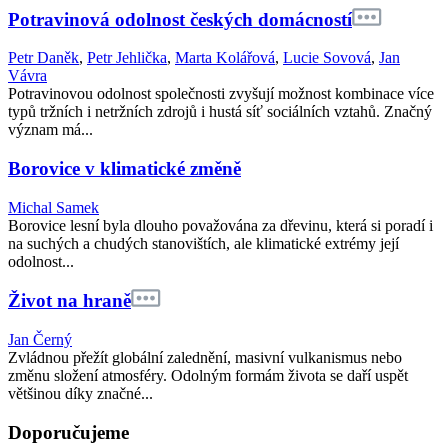
Potravinová odolnost českých domácností
Petr Daněk
,
Petr Jehlička
,
Marta Kolářová
,
Lucie Sovová
,
Jan
Vávra
Potravinovou odolnost společnosti zvyšují možnost kombinace více
typů tržních i netržních zdrojů i hustá síť sociálních vztahů. Značný
význam má...
Borovice v klimatické změně
Michal Samek
Borovice lesní byla dlouho považována za dřevinu, která si poradí i
na suchých a chudých stanovištích, ale klimatické extrémy její
odolnost...
Život na hraně
Jan Černý
Zvládnou přežít globální zalednění, masivní vulkanismus nebo
změnu složení atmosféry. Odolným formám života se daří uspět
většinou díky značné...
Doporučujeme