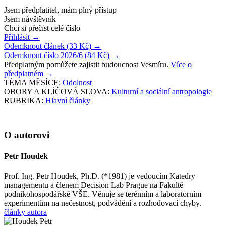
Jsem předplatitel, mám plný přístup
Jsem návštěvník
Chci si přečíst celé číslo
Přihlásit
→
Odemknout článek (33 Kč)
→
Odemknout číslo 2026/6 (84 Kč)
→
Předplatným pomůžete zajistit budoucnost Vesmíru.
Více o
předplatném
→
TÉMA MĚSÍCE:
Odolnost
OBORY A KLÍČOVÁ SLOVA:
Kulturní a sociální antropologie
RUBRIKA:
Hlavní články
O autorovi
Petr Houdek
Prof. Ing. Petr Houdek, Ph.D. (*1981) je vedoucím Katedry
managementu a členem Decision Lab Prague na Fakultě
podnikohospodářské VŠE. Věnuje se terénním a laboratorním
experimentům na nečestnost, podvádění a rozhodovací chyby.
články autora