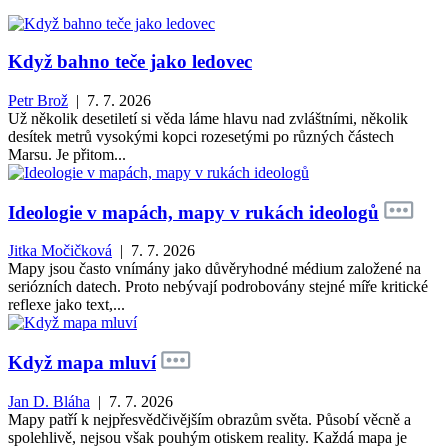
Když bahno teče jako ledovec
Petr Brož
| 7. 7. 2026
Už několik desetiletí si věda láme hlavu nad zvláštními, několik
desítek metrů vysokými kopci rozesetými po různých částech
Marsu. Je přitom...
Ideologie v mapách, mapy v rukách ideologů
Jitka Močičková
| 7. 7. 2026
Mapy jsou často vnímány jako důvěryhodné médium založené na
seriózních datech. Proto nebývají podrobovány stejné míře kritické
reflexe jako text,...
Když mapa mluví
Jan D. Bláha
| 7. 7. 2026
Mapy patří k nejpřesvědčivějším obrazům světa. Působí věcně a
spolehlivě, nejsou však pouhým otiskem reality. Každá mapa je