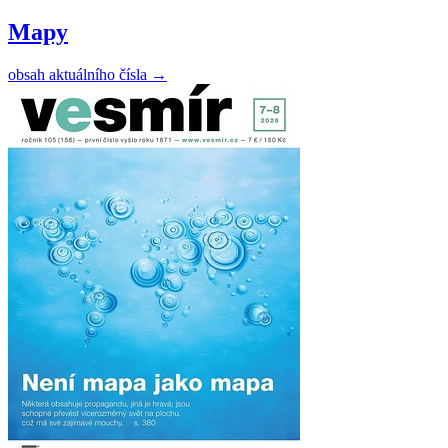
Mapy
obsah aktuálního čísla
→