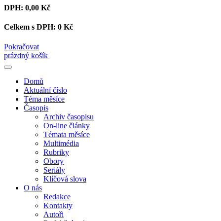
DPH:
0,00 Kč
Celkem s DPH:
0 Kč
Pokračovat
prázdný košík
Domů
Aktuální číslo
Téma měsíce
Časopis
Archiv časopisu
On-line články
Témata měsíce
Multimédia
Rubriky
Obory
Seriály
Klíčová slova
O nás
Redakce
Kontakty
Autoři