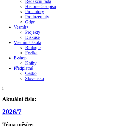
Redakční rada
Historie časopisu
Pro autory
Pro inzerenty
Gdpr
Vesmír+
Projekty
Diskuse
Vesmírná škola
Biologie
Fyzika
E-shop
Knihy
Předplatné
Česko
Slovensko
i
Aktuální číslo:
2026/7
Téma měsíce: