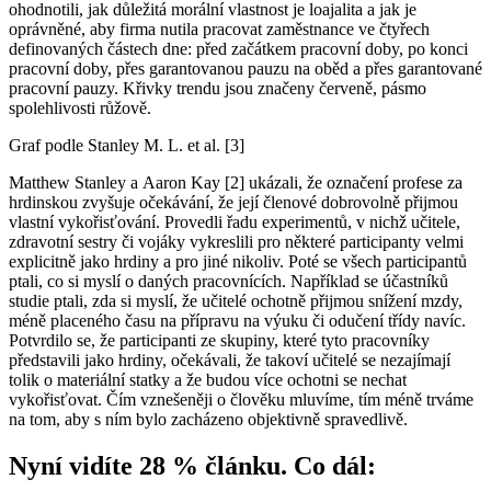
ohodnotili, jak důležitá morální vlastnost je loajalita a jak je
oprávněné, aby firma nutila pracovat zaměstnance ve čtyřech
definovaných částech dne: před začátkem pracovní doby, po konci
pracovní doby, přes garantovanou pauzu na oběd a přes garantované
pracovní pauzy. Křivky trendu jsou značeny červeně, pásmo
spolehlivosti růžově.
Graf podle Stanley M. L. et al. [3]
Matthew Stanley a Aaron Kay [2] ukázali, že označení profese za
hrdinskou zvyšuje očekávání, že její členové dobrovolně přijmou
vlastní vykořisťování. Provedli řadu experimentů, v nichž učitele,
zdravotní sestry či vojáky vykreslili pro některé participanty velmi
explicitně jako hrdiny a pro jiné nikoliv. Poté se všech participantů
ptali, co si myslí o daných pracovnících. Například se účastníků
studie ptali, zda si myslí, že učitelé ochotně přijmou snížení mzdy,
méně placeného času na přípravu na výuku či odučení třídy navíc.
Potvrdilo se, že participanti ze skupiny, které tyto pracovníky
představili jako hrdiny, očekávali, že takoví učitelé se nezajímají
tolik o materiální statky a že budou více ochotni se nechat
vykořisťovat. Čím vznešeněji o člověku mluvíme, tím méně trváme
na tom, aby s ním bylo zacházeno objektivně spravedlivě.
Nyní vidíte 28 % článku. Co dál: