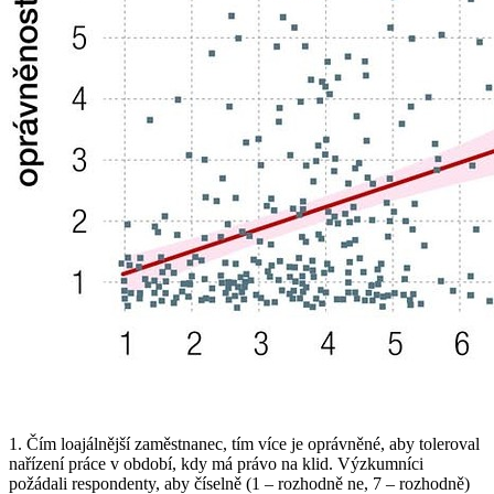
1. Čím loajálnější zaměstnanec, tím více je oprávněné, aby toleroval
nařízení práce v období, kdy má právo na klid. Výzkumníci
požádali respondenty, aby číselně (1 – rozhodně ne, 7 – rozhodně)