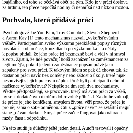
loajálního, od toho se očekává oběť za tým. Kdo je v práci doslova
za hrdinu, ten přece nepočítá hodiny či nenaříká nad nízkou mzdou.
Pochvala, která přidává práci
Psychologové Jae Yun Kim, Troy Campbell, Steven Shepherd
a Aaron Kay [1] tento mechanismus nazvali „vykořisťováním
vášně“. Participantům svého výzkumu předkládali popisy různých
povolání – od umělce, konzultanta po výzkumníka – a někdy
k popisu přidali, že jeho práce jej bezmezně baví a vidí v ní smysl
života. Zjistili, že lidé považují horší zacházení se zaměstnancem za
legitimnější, pokud je tento zaměstnanec popsán právě jako
zapálený pro svou práci. K takovým lidem se pak dá chovat tak, že
dostanou práci navíc bez odměny nebo žádost o úkoly, které nijak
nesouvisejí s jejich pracovní náplní. Proč byli participanti ochotni
nadšence vykořisťovat? Nejspíše za tím stojí dva mechanismy.
Předně předpokládají, že pracovník, který má svou práci za vášeň,
by se k dodatečným úkolům dobrovolně přihlásil. Za druhé vnímají,
že práce je jeho koníčkem, smyslem života, věří proto, že práce je
pro něj sama o sobě odměnou. Čili z „práce navíc“ se zvláštní magií
stane „dávání dárku“. Smysl práce začne fungovat jako náhrada
mzdy, času i odpočinku.
Na této studii je důležitý ještě jeden detail. Autoři testovali i opačný