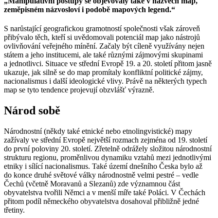
„Manipulativní postupy se objevovaly také v názvech map,
zeměpisném názvosloví i podobě mapových legend.“
S narůstající geografickou gramotností společnosti však zároveň
přibývalo těch, kteří si uvědomovali potenciál map jako nástrojů
ovlivňování veřejného mínění. Začaly být cíleně využívány nejen
státem a jeho institucemi, ale také různými zájmovými skupinami
a jednotlivci. Situace ve střední Evropě 19. a 20. století přitom jasně
ukazuje, jak silně se do map promítaly konfliktní politické zájmy,
nacionalismus i další ideologické vlivy. Právě na některých typech
map se tyto tendence projevují obzvlášť výrazně.
Národ sobě
Národnostní (někdy také etnické nebo etnolingvistické) mapy
zažívaly ve střední Evropě největší rozmach zejména od 19. století
do první poloviny 20. století. Zřetelně odrážely složitou národnostní
strukturu regionu, proměnlivou dynamiku vztahů mezi jednotlivými
etniky i sílící nacionalismus. Také území dnešního Česka bylo až
do konce druhé světové války národnostně velmi pestré – vedle
Čechů (včetně Moravanů a Slezanů) zde významnou část
obyvatelstva tvořili Němci a v menší míře také Poláci. V Čechách
přitom podíl německého obyvatelstva dosahoval přibližně jedné
třetiny.