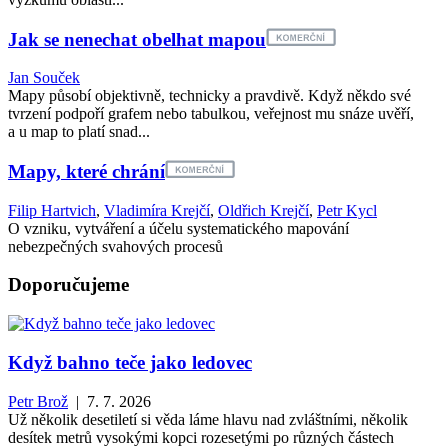
Jak se nenechat obelhat mapou
Jan Souček
Mapy působí objektivně, technicky a pravdivě. Když někdo své
tvrzení podpoří grafem nebo tabulkou, veřejnost mu snáze uvěří,
a u map to platí snad...
Mapy, které chrání
Filip Hartvich
,
Vladimíra Krejčí
,
Oldřich Krejčí
,
Petr Kycl
O vzniku, vytváření a účelu systematického mapování
nebezpečných svahových procesů
Doporučujeme
Když bahno teče jako ledovec
Petr Brož
| 7. 7. 2026
Už několik desetiletí si věda láme hlavu nad zvláštními, několik
desítek metrů vysokými kopci rozesetými po různých částech