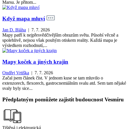
Marsu. Je přitom...
Když mapa mluví
Jan D. Bláha
| 7. 7. 2026
Mapy patří k nejpřesvědčivějším obrazům světa. Působí věcně a
spolehlivě, nejsou však pouhým otiskem reality. Každá mapa je
výsledkem rozhodnutí,...
Mapy koček a jiných krajin
Ondřej Vrtiška
| 7. 7. 2026
Začal jsem článek číst. V jednom kuse se tam mluvilo o
extenzorech, flexorech, gastrocnemiálním svalu atd. Sem tam nějaké
svaly byly sice...
Předplatným pomůžete zajistit budoucnost Vesmíru
Tištěná i elektronická