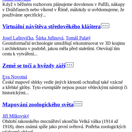
Když v běžném rozhovoru plánujeme dovolenou v Paříži, nákupy
v Drážďanech nebo víkend v Římě, málokdy si uvědomujeme, že
používáme specifický...
Virtuální návštěva středověkého kláštera
Josef Laštovička
,
Šárka Juřinová
,
Tomáš Palatý
Geoinformační technologie umožňují rekonstruovat ve 3D krajinu
i architekturu v podobě, jakou měla před staletími. Otevírají tím
cestu k vytváření...
Země se točí a hvězdy září
Eva Novotná
České mapové sbírky vedle jiných klenotů ochraňují také vzácné
a křehké glóby. Tyto exempláře nejsou pouze vědeckými nástroji či
historickými...
Mapování zoologického světa
Jiří Mlíkovský
Období rakouského mocnářství ukončila Velká válka (1914 až
1918), dnes známá spíše jako první světová. Potřeba zoologických
výzkumů oblastí...