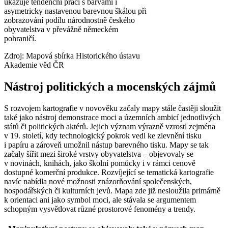
ukazuje tendenční práci s barvami i
asymetricky nastavenou barevnou škálou při
zobrazování podílu národnostně českého
obyvatelstva v převážně německém
pohraničí.
Zdroj: Mapová sbírka Historického ústavu
Akademie věd ČR
Nástroj politických a mocenských zájmů
S rozvojem kartografie v novověku začaly mapy stále častěji sloužit
také jako nástroj demonstrace moci a územních ambicí jednotlivých
států či politických aktérů. Jejich význam výrazně vzrostl zejména
v 19. století, kdy technologický pokrok vedl ke zlevnění tisku
i papíru a zároveň umožnil nástup barevného tisku. Mapy se tak
začaly šířit mezi široké vrstvy obyvatelstva – objevovaly se
v novinách, knihách, jako školní pomůcky i v rámci cenově
dostupné komerční produkce. Rozvíjející se tematická kartografie
navíc nabídla nové možnosti znázorňování společenských,
hospodářských či kulturních jevů. Mapa zde již nesloužila primárně
k orientaci ani jako symbol moci, ale stávala se argumentem
schopným vysvětlovat různé prostorové fenomény a trendy.