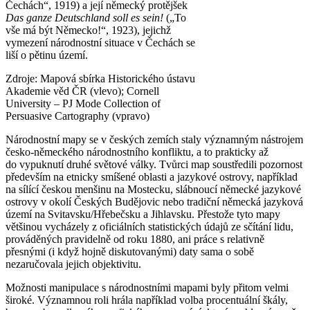
Čechách“, 1919) a její německý protějšek
Das ganze Deutschland soll es sein!
(„To
vše má být Německo!“, 1923), jejichž
vymezení národnostní situace v Čechách se
liší o pětinu území.
Zdroje: Mapová sbírka Historického ústavu
Akademie věd ČR (vlevo); Cornell
University – PJ Mode Collection of
Persuasive Cartography (vpravo)
Národnostní mapy se v českých zemích staly významným nástrojem
česko-německého národnostního konfliktu, a to prakticky až
do vypuknutí druhé světové války. Tvůrci map soustředili pozornost
především na etnicky smíšené oblasti a jazykové ostrovy, například
na sílící českou menšinu na Mostecku, slábnoucí německé jazykové
ostrovy v okolí Českých Budějovic nebo tradiční německá jazyková
území na Svitavsku/Hřebečsku a Jihlavsku. Přestože tyto mapy
většinou vycházely z oficiálních statistických údajů ze sčítání lidu,
prováděných pravidelně od roku 1880, ani práce s relativně
přesnými (i když hojně diskutovanými) daty sama o sobě
nezaručovala jejich objektivitu.
Možnosti manipulace s národnostními mapami byly přitom velmi
široké. Významnou roli hrála například volba procentuální škály,