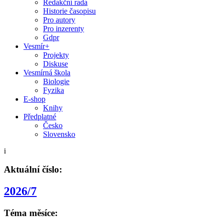
Redakční rada
Historie časopisu
Pro autory
Pro inzerenty
Gdpr
Vesmír+
Projekty
Diskuse
Vesmírná škola
Biologie
Fyzika
E-shop
Knihy
Předplatné
Česko
Slovensko
i
Aktuální číslo:
2026/7
Téma měsíce: