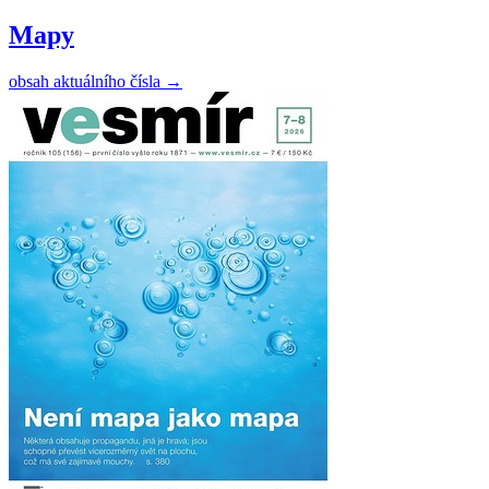
Mapy
obsah aktuálního čísla
→