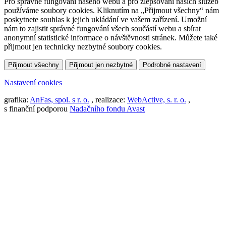
Pro správné fungování našeho webu a pro zlepšování našich služeb
používáme soubory cookies. Kliknutím na „Přijmout všechny“ nám
poskytnete souhlas k jejich ukládání ve vašem zařízení. Umožní
nám to zajistit správné fungování všech součástí webu a sbírat
anonymní statistické informace o návštěvnosti stránek. Můžete také
přijmout jen technicky nezbytné soubory cookies.
Přijmout všechny
Přijmout jen nezbytné
Podrobné nastavení
Nastavení cookies
grafika:
AnFas, spol. s r. o.
, realizace:
WebActive, s. r. o.
,
s finanční podporou
Nadačního fondu Avast