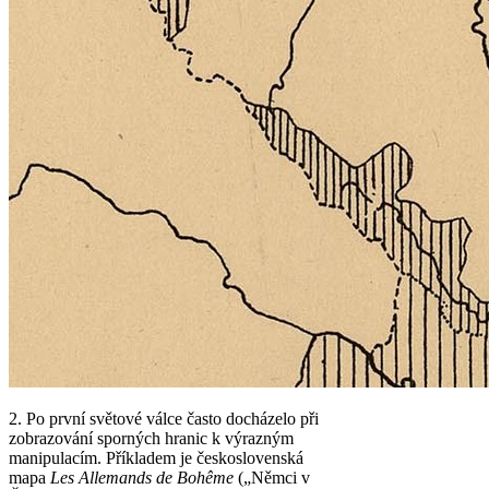
2. Po první světové válce často docházelo při
zobrazování sporných hranic k výrazným
manipulacím. Příkladem je československá
mapa
Les Allemands de Bohême
(„Němci v