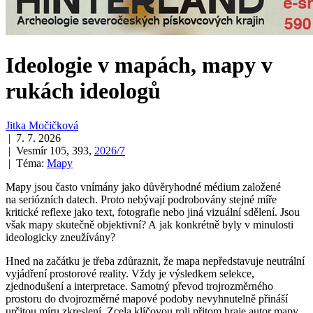
Ideologie v mapách, mapy v
rukách ideologů
Jitka Močičková
| 7. 7. 2026
| Vesmír 105, 393,
2026/7
| Téma:
Mapy
Mapy jsou často vnímány jako důvěryhodné médium založené
na seriózních datech. Proto nebývají podrobovány stejné míře
kritické reflexe jako text, fotografie nebo jiná vizuální sdělení. Jsou
však mapy skutečně objektivní? A jak konkrétně byly v minulosti
ideologicky zneužívány?
Hned na začátku je třeba zdůraznit, že mapa nepředstavuje neutrální
vyjádření prostorové reality. Vždy je výsledkem selekce,
zjednodušení a interpretace. Samotný převod trojrozměrného
prostoru do dvojrozměrné mapové podoby nevyhnutelně přináší
určitou míru zkreslení. Zcela klíčovou roli přitom hraje autor mapy,