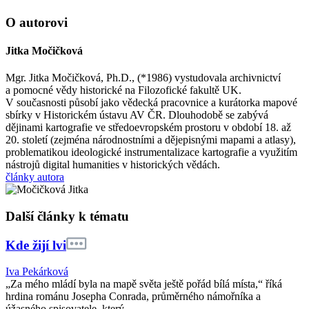
O autorovi
Jitka Močičková
Mgr. Jitka Močičková, Ph.D., (*1986) vystudovala archivnictví
a pomocné vědy historické na Filozofické fakultě UK.
V současnosti působí jako vědecká pracovnice a kurátorka mapové
sbírky v Historickém ústavu AV ČR. Dlouhodobě se zabývá
dějinami kartografie ve středoevropském prostoru v období 18. až
20. století (zejména národnostními a dějepisnými mapami a atlasy),
problematikou ideologické instrumentalizace kartografie a využitím
nástrojů digital humanities v historických vědách.
články autora
Další články k tématu
Kde žijí lvi
Iva Pekárková
„Za mého mládí byla na mapě světa ještě pořád bílá místa,“ říká
hrdina románu Josepha Conrada, průměrného námořníka a
úžasného spisovatele, který...