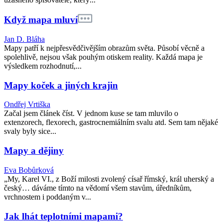
Když mapa mluví
Jan D. Bláha
Mapy patří k nejpřesvědčivějším obrazům světa. Působí věcně a
spolehlivě, nejsou však pouhým otiskem reality. Každá mapa je
výsledkem rozhodnutí,...
Mapy koček a jiných krajin
Ondřej Vrtiška
Začal jsem článek číst. V jednom kuse se tam mluvilo o
extenzorech, flexorech, gastrocnemiálním svalu atd. Sem tam nějaké
svaly byly sice...
Mapy a dějiny
Eva Bobůrková
„My, Karel VI., z Boží milosti zvolený císař římský, král uherský a
český… dáváme tímto na vědomí všem stavům, úředníkům,
vrchnostem i poddaným v...
Jak lhát teplotními mapami?