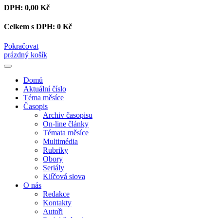
DPH:
0,00 Kč
Celkem s DPH:
0 Kč
Pokračovat
prázdný košík
Domů
Aktuální číslo
Téma měsíce
Časopis
Archiv časopisu
On-line články
Témata měsíce
Multimédia
Rubriky
Obory
Seriály
Klíčová slova
O nás
Redakce
Kontakty
Autoři