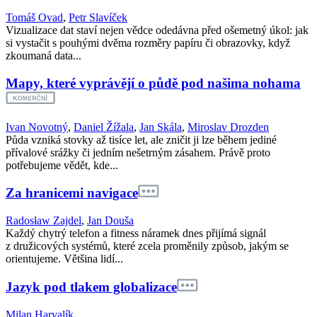
Tomáš Ovad
,
Petr Slavíček
Vizualizace dat staví nejen vědce odedávna před ošemetný úkol: jak
si vystačit s pouhými dvěma rozměry papíru či obrazovky, když
zkoumaná data...
Mapy, které vyprávějí o půdě pod našima nohama
Ivan Novotný
,
Daniel Žížala
,
Jan Skála
,
Miroslav Drozden
Půda vzniká stovky až tisíce let, ale zničit ji lze během jediné
přívalové srážky či jedním nešetrným zásahem. Právě proto
potřebujeme vědět, kde...
Za hranicemi navigace
Radosław Zajdel
,
Jan Douša
Každý chytrý telefon a fitness náramek dnes přijímá signál
z družicových systémů, které zcela proměnily způsob, jakým se
orientujeme. Většina lidí...
Jazyk pod tlakem globalizace
Milan Harvalík