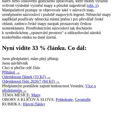
barev nebo celkového grafického zpracování, které mohly výrazně
ovlivnit výsledné vyznění mapy a působit sugestivně (
obr. 1
).
Manipulativní postupy se objevovaly také v názvech map,
zeměpisném názvosloví i podobě mapových legend. Německé mapy
například používaly německá místní jména i pro převážně české
oblasti, zatímco české mapy naopak prosazovaly českou
nomenklaturu. Prostřednictvím názvosloví tak docházelo
k symbolickému „opanování prostoru“ a zdůrazňování nároků
konkrétního etnika na dané území.
Nyní vidíte 33 % článku. Co dál:
Jsem předplatitel, mám plný přístup
Jsem návštěvník
Chci si přečíst celé číslo
Přihlásit
→
Odemknout článek (33 Kč)
→
Odemknout číslo 2026/7 (84 Kč)
→
Předplatným pomůžete zajistit budoucnost Vesmíru.
Více o
předplatném
→
TÉMA MĚSÍCE:
Mapy
OBORY A KLÍČOVÁ SLOVA:
Politologie
,
Geografie
RUBRIKA:
Hlavní články