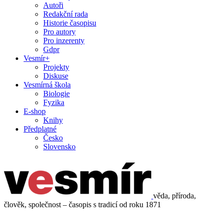
Autoři
Redakční rada
Historie časopisu
Pro autory
Pro inzerenty
Gdpr
Vesmír+
Projekty
Diskuse
Vesmírná škola
Biologie
Fyzika
E-shop
Knihy
Předplatné
Česko
Slovensko
věda, příroda,
člověk, společnost – časopis s tradicí od roku 1871