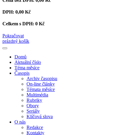
Cena bez DPH:
0,00 Kč
DPH:
0,00 Kč
Celkem s DPH:
0 Kč
Pokračovat
prázdný košík
Domů
Aktuální číslo
Téma měsíce
Časopis
Archiv časopisu
On-line články
Témata měsíce
Multimédia
Rubriky
Obory
Seriály
Klíčová slova
O nás
Redakce
Kontakty