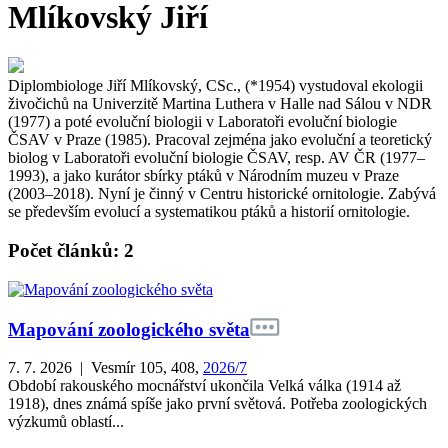
Mlíkovský Jiří
Diplombiologe Jiří Mlíkovský, CSc., (*1954) vystudoval ekologii
živočichů na Univerzitě Martina Luthera v Halle nad Sálou v NDR
(1977) a poté evoluční biologii v Laboratoři evoluční biologie
ČSAV v Praze (1985). Pracoval zejména jako evoluční a teoretický
biolog v Laboratoři evoluční biologie ČSAV, resp. AV ČR (1977–
1993), a jako kurátor sbírky ptáků v Národním muzeu v Praze
(2003–2018). Nyní je činný v Centru historické ornitologie. Zabývá
se především evolucí a systematikou ptáků a historií ornitologie.
Počet článků: 2
Mapování zoologického světa
7. 7. 2026 | Vesmír 105, 408,
2026/7
Období rakouského mocnářství ukončila Velká válka (1914 až
1918), dnes známá spíše jako první světová. Potřeba zoologických
výzkumů oblastí...