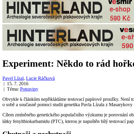
Experiment: Někdo to rád hořk
Pavel Lízal
,
Lucie Ráčková
| 15. 7. 2016
| Téma:
Potraviny
Obvykle k článkům nepřikládáme testovací papírové proužky. Není toti
o sobě a současně pomoci studii genetika Pavla Lízala z Masarykovy 
Cílem zmíněného genetického populačního výzkumu je porovnání obyva
látky fenylthiokarbamidu (PTC), kterou je napuštěn bílý testovací pa