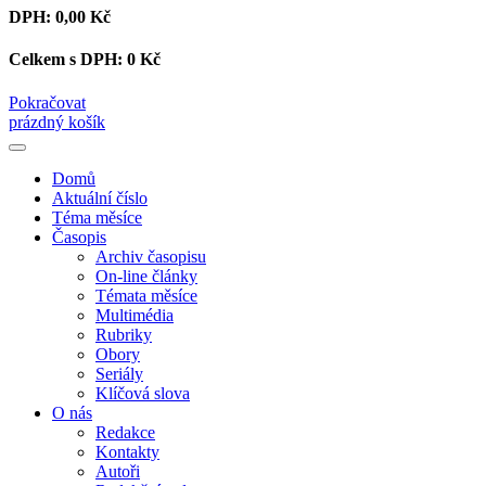
DPH:
0,00 Kč
Celkem s DPH:
0 Kč
Pokračovat
prázdný košík
Domů
Aktuální číslo
Téma měsíce
Časopis
Archiv časopisu
On-line články
Témata měsíce
Multimédia
Rubriky
Obory
Seriály
Klíčová slova
O nás
Redakce
Kontakty
Autoři