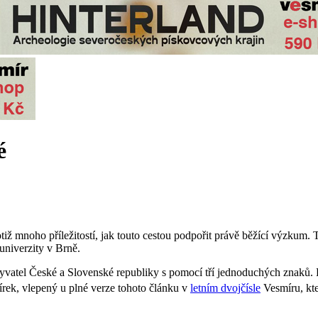
é
ž mnoho příležitostí, jak touto cestou podpořit právě běžící výzkum. T
univerzity v Brně.
tel České a Slovenské republiky s pomocí tří jednoduchých znaků. Pr
pírek, vlepený u plné verze tohoto článku v
letním dvojčísle
Vesmíru, kte