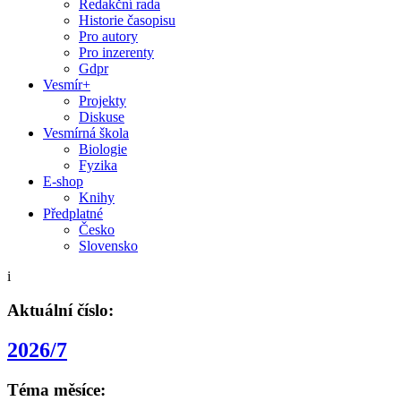
Redakční rada
Historie časopisu
Pro autory
Pro inzerenty
Gdpr
Vesmír+
Projekty
Diskuse
Vesmírná škola
Biologie
Fyzika
E-shop
Knihy
Předplatné
Česko
Slovensko
i
Aktuální číslo:
2026/7
Téma měsíce: