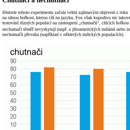
Chutnači a nechutnači
Historie tohoto experimentu začala velmi zajímavým objevem z roku 
na silnou hořkost, kterou cítí na jazyku. Fox však kupodivu nic takové
testování různých populací na zastoupení „chutnačů“, cítících hořk
nechutnači téměř nevyskytují (např. u jihoamerických indiánů neb
nechutnačů převaha (například v některých indických populacích).