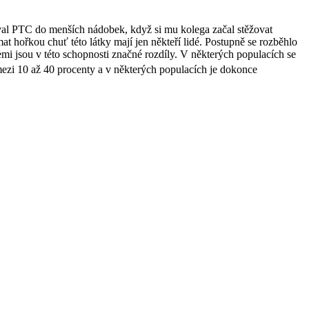
val PTC do menších nádobek, když si mu kolega začal stěžovat
at hořkou chuť této látky mají jen někteří lidé. Postupně se rozběhlo
i jsou v této schopnosti značné rozdíly. V některých populacích se
mezi 10 až 40 procenty a v některých populacích je dokonce