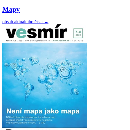
Mapy
obsah aktuálního čísla
→