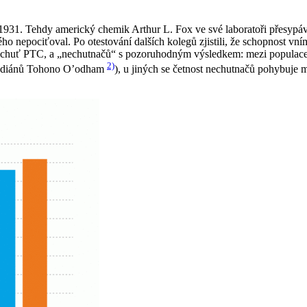
1931. Tehdy americký chemik Arthur L. Fox ve své laboratoři přesypá
ho nepociťoval. Po otestování dalších kolegů zjistili, že schopnost vním
ou chuť PTC, a „nechutnačů“ s pozoruhodným výsledkem: mezi populacem
2)
o indiánů Tohono O’odham
), u jiných se četnost nechutnačů pohybuje 