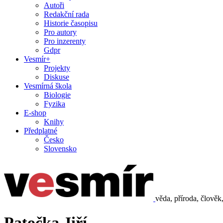
Autoři
Redakční rada
Historie časopisu
Pro autory
Pro inzerenty
Gdpr
Vesmír+
Projekty
Diskuse
Vesmírná škola
Biologie
Fyzika
E-shop
Knihy
Předplatné
Česko
Slovensko
věda, příroda, člověk
Patočka Jiří