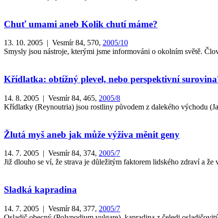
Chuť umami aneb Kolik chutí máme?
13. 10. 2005 | Vesmír 84, 570,
2005/10
Smysly jsou nástroje, kterými jsme informováni o okolním světě. Člov
Křídlatka: obtížný plevel, nebo perspektivní surovina
14. 8. 2005 | Vesmír 84, 465,
2005/8
Křídlatky (Reynoutria) jsou rostliny původem z dalekého východu (Ja
Žlutá myš aneb jak může výživa měnit geny
14. 7. 2005 | Vesmír 84, 374,
2005/7
Již dlouho se ví, že strava je důležitým faktorem lidského zdraví a že 
Sladká kapradina
14. 7. 2005 | Vesmír 84, 377,
2005/7
Osladič obecný (Polypodium vulgare), kapradina z čeledi osladičovitých