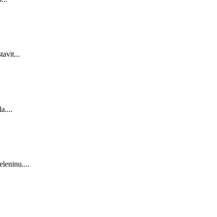
avit...
a....
leninu....