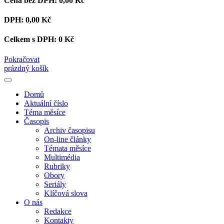
Cena bez DPH:
0,00 Kč
DPH:
0,00 Kč
Celkem s DPH:
0 Kč
Pokračovat
prázdný košík
Domů
Aktuální číslo
Téma měsíce
Časopis
Archiv časopisu
On-line články
Témata měsíce
Multimédia
Rubriky
Obory
Seriály
Klíčová slova
O nás
Redakce
Kontakty