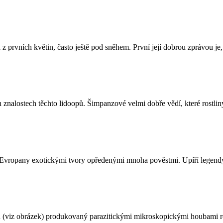
 prvních květin, často ještě pod sněhem. První její dobrou zprávou je, 
nalostech těchto lidoopů. Šimpanzové velmi dobře vědí, které rostliny
pro Evropany exotickými tvory opředenými mnoha pověstmi. Upíří legendy
ton (viz obrázek) produkovaný parazitickými mikroskopickými houbami r