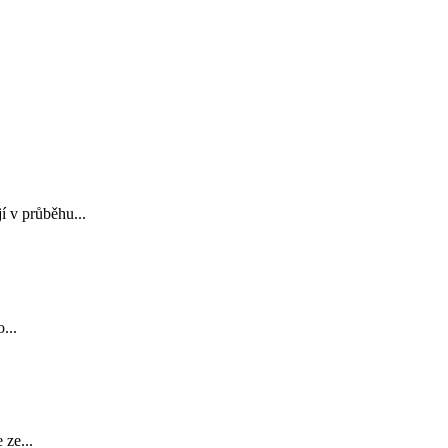
í v průběhu...
...
 ze...