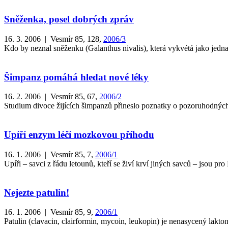
Sněženka, posel dobrých zpráv
16. 3. 2006 | Vesmír 85, 128,
2006/3
Kdo by neznal sněženku (Galanthus nivalis), která vykvétá jako jedna z
Šimpanz pomáhá hledat nové léky
16. 2. 2006 | Vesmír 85, 67,
2006/2
Studium divoce žijících šimpanzů přineslo poznatky o pozoruhodných z
Upíří enzym léčí mozkovou příhodu
16. 1. 2006 | Vesmír 85, 7,
2006/1
Upíři – savci z řádu letounů, kteří se živí krví jiných savců – jsou 
Nejezte patulin!
16. 1. 2006 | Vesmír 85, 9,
2006/1
Patulin (clavacin, clairformin, mycoin, leukopin) je nenasycený lak