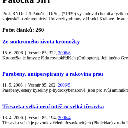
Prof. RNDr. Jiří Patočka, DrSc., (*1939) vystudoval chemii a fyzik
vojenského zdravotnictví Univerzity obrany v Hradci Králové. Je auto
Počet článků: 260
Ze soukromého života krtonožky
15. 6. 2006 | Vesmír 85, 322,
2006/6
Krtonožka je hmyz z řádu rovnokřídlých (Orthoptera). Její jméno Gryllo
Parabeny, antiperspiranty a rakovina prsu
11. 5. 2006 | Vesmír 85, 262,
2006/5
Parabeny, estery kyseliny p-hydroxybenzoové, jsou pro svůj antimikro
Třesavka velká není totéž co velká třesavka
13. 4. 2006 | Vesmír 85, 194,
2006/4
Třesavka velká je pavouk z čeledi třesavkovitých (Pholcidae) z rodu Ph