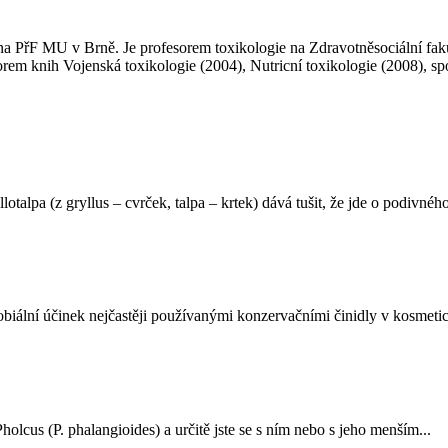
u na PřF MU v Brně. Je profesorem toxikologie na Zdravotněsociální fa
rem knih Vojenská toxikologie (2004), Nutricní toxikologie (2008), sp
talpa (z gryllus – cvrček, talpa – krtek) dává tušit, že jde o podivného
biální účinek nejčastěji používanými konzervačními činidly v kosmetice
olcus (P. phalangioides) a určitě jste se s ním nebo s jeho menším...