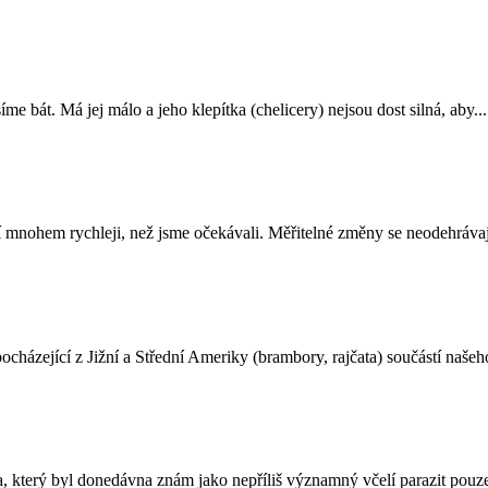
me bát. Má jej málo a jeho klepítka (chelicery) nejsou dost silná, aby...
 mnohem rychleji, než jsme očekávali. Měřitelné změny se neodehrávaj
házející z Jižní a Střední Ameriky (brambory, rajčata) součástí našeho
 který byl donedávna znám jako nepříliš významný včelí parazit pouze