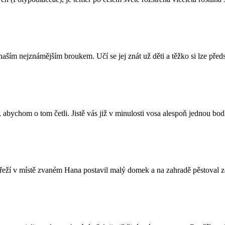
aším nejznámějším broukem. Učí se jej znát už děti a těžko si lze předst
 abychom o tom četli. Jistě vás již v minulosti vosa alespoň jednou bodl
břeží v místě zvaném Hana postavil malý domek a na zahradě pěstoval ze