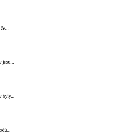
že...
 jsou...
 byly...
odů...