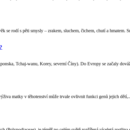
ěk se rodí s pěti smysly – zrakem, sluchem, čichem, chutí a hmatem. S
?
ponska, Tchaj-wanu, Korey, severní Číny). Do Evropy se začaly dováže
výživa matky v těhotenství může trvale ovlivnit funkci genů jejich dětí,..
 (Polypodiaceae), je téměř po celém světě rozšířená víceletá rostlina s