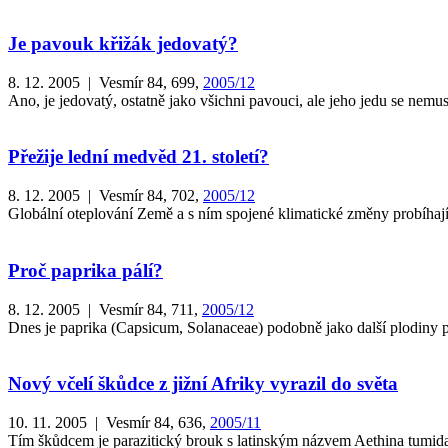
Je pavouk křižák jedovatý?
8. 12. 2005 | Vesmír 84, 699,
2005/12
Ano, je jedovatý, ostatně jako všichni pavouci, ale jeho jedu se nemusí
Přežije lední medvěd 21. století?
8. 12. 2005 | Vesmír 84, 702,
2005/12
Globální oteplování Země a s ním spojené klimatické změny probíhají
Proč paprika pálí?
8. 12. 2005 | Vesmír 84, 711,
2005/12
Dnes je paprika (Capsicum, Solanaceae) podobně jako další plodiny poc
Nový včelí škůdce z jižní Afriky vyrazil do světa
10. 11. 2005 | Vesmír 84, 636,
2005/11
Tím škůdcem je parazitický brouk s latinským názvem Aethina tumida,