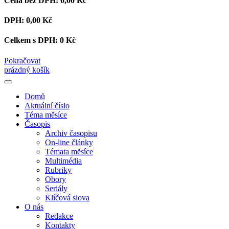
Cena bez DPH:
0,00 Kč
DPH:
0,00 Kč
Celkem s DPH:
0 Kč
Pokračovat
prázdný košík
Domů
Aktuální číslo
Téma měsíce
Časopis
Archiv časopisu
On-line články
Témata měsíce
Multimédia
Rubriky
Obory
Seriály
Klíčová slova
O nás
Redakce
Kontakty