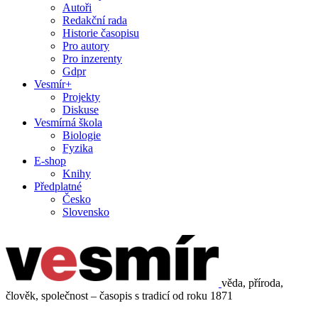
Autoři
Redakční rada
Historie časopisu
Pro autory
Pro inzerenty
Gdpr
Vesmír+
Projekty
Diskuse
Vesmírná škola
Biologie
Fyzika
E-shop
Knihy
Předplatné
Česko
Slovensko
věda, příroda,
člověk, společnost – časopis s tradicí od roku 1871