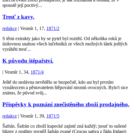
spoustě její poctivý...
Tresť z kavy.
redakce
| Vesmír 1, 17,
1871/2
S těmi extrakty jako by se pytel byl roztrhl. Od několika roků je
úsilovnou snahou všech lučebníků ze všech možných látek jedlých
vyráběti tresť...
K původu štěpařství.
| Vesmír 1, 34,
1871/4
Ještě do nedávna nevědělo se bezpečně, kdo asi byl prvním
vynálezcem a pěstovatelem štěpování stromů ovocných. Bylo't sice
známo, že původ svůj...
Příspěvky k poznání znečistěného zboží prodajného.
redakce
| Vesmír 1, 39,
1871/5
Šafrán. Šafrán co zboží kupecké zajisté zná každý; jsouť to sušené
blizny z rostliny rovněž šafrán zvané (Crocus sativa z řádu Iridaei)