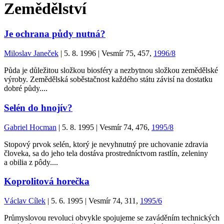
Zemědělství
Je ochrana půdy nutná?
Miloslav Janeček
| 5. 8. 1996 | Vesmír 75, 457,
1996/8
Půda je důležitou složkou biosféry a nezbytnou složkou zemědělské
výroby. Zemědělská soběstačnost každého státu závisí na dostatku
dobré půdy....
Selén do hnojív?
Gabriel Hocman
| 5. 8. 1995 | Vesmír 74, 476,
1995/8
Stopový prvok selén, ktorý je nevyhnutný pre uchovanie zdravia
človeka, sa do jeho tela dostáva prostredníctvom rastlín, zeleniny
a obilia z pôdy....
Koprolitová horečka
Václav Cílek
| 5. 6. 1995 | Vesmír 74, 311,
1995/6
Průmyslovou revoluci obvykle spojujeme se zaváděním technických