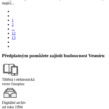
mající...
1
2
...
12
13
Předplatným pomůžete zajistit budoucnost Vesmíru
Tištěná i elektronická
verze časopisu
Digitální archiv
od roku 1994