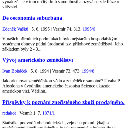
vynálezů. Je v tom určitý druh samolibosti a ozývá se zde fráze o
vítězství...
De oeconomia suburbana
Zdeněk Vašků
| 5. 6. 1995 | Vesmír 74, 313,
1995/6
V našich přírodních podmínkách bylo nejstarším hospodářským
systémem obnovy půdní úrodnosti tzv. přílohové zemědělství. Jeho
základem byly 2 - 3...
Vývoj amerického zemědělství
Ivan Boháček
| 5. 8. 1994 | Vesmír 73, 473,
1994/8
Jak orientovat zemědělskou vědu a zemědělce samotné? Úvaha P.
Absolona v úvodníku amerického časopisu Science ukazuje
americkou vizi. Většinu...
Příspěvky k poznání znečistěného zboží prodajného.
redakce
| Vesmír 1, 7,
1871/1
Statistika podvodů obchodnických, zejmena pokud týkají se
znečišťování zboží prodajného, je tak rozmanitá a bohatá, že v