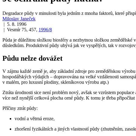
Degradace půdy v minulosti byla jedním z mnoha faktorů, které přispív
Miloslav Janeček
| 5. 8. 1996
| Vesmír 75, 457,
1996/8
Půda je důležitou složkou biosféry a nezbytnou složkou zemědělské 
důsledkům. Produktivní půdy ubývá jak ve vyspělých, tak v rozvojov
Půdu nelze dovážet
V zájmu každé země je, aby základní zdroje pro zemědělskou výrobu 
hospodářských výdajích – dopravována na velké vzdálenosti samospád
v malém, pro luxusní plodiny, skleníkovou výrobu atp.)
Ztráta úrodnosti sice není problém nový, avšak se vzrůstem populace
více než nynější celková plocha orné půdy. K tomu je třeba připočíta
Příčiny ztrát půdy:
vodní a větrná eroze,
zhoršení fyzikálních a jiných vlastností půdy (zhutněním, zaso