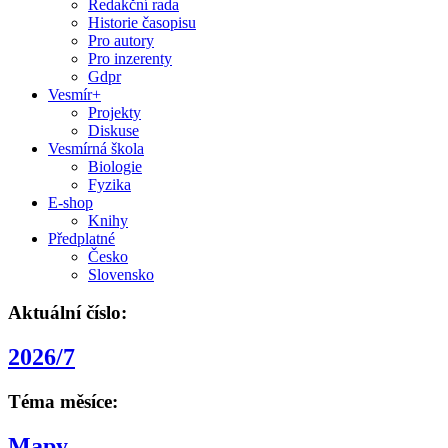
Redakční rada
Historie časopisu
Pro autory
Pro inzerenty
Gdpr
Vesmír+
Projekty
Diskuse
Vesmírná škola
Biologie
Fyzika
E-shop
Knihy
Předplatné
Česko
Slovensko
Aktuální číslo:
2026/7
Téma měsíce:
Mapy