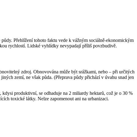
ré půdy. Přehlížení tohoto faktu vede k vážným sociálně-ekonomickým
lkou rychlostí. Lidské vyhlídky nevypadají příliš povzbudivě
.
bnovitelný zdroj. Obnovována může být srážkami, nebo – při určitých
jiných zemí, ne však půda. (Přeprava půdy přichází v úvahu snad jen
kdysi produktivní, se odhaduje na 2 miliardy hektarů, což je o 30 %
ících toxické látky. Nelze zapomenout ani na urbanizaci.