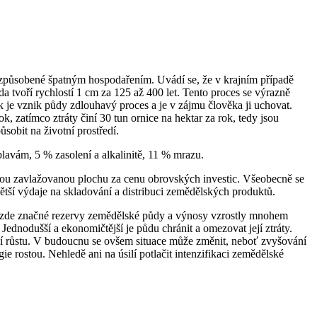
ty způsobené špatným hospodařením. Uvádí se, že v krajním případě
a tvoří rychlostí 1 cm za 125 až 400 let. Tento proces se výrazně
k je vznik půdy zdlouhavý proces a je v zájmu člověka ji uchovat.
 zatímco ztráty činí 30 tun ornice na hektar za rok, tedy jsou
sobit na životní prostředí.
avám, 5 % zasolení a alkalinitě, 11 % mrazu.
ovou zavlažovanou plochu za cenu obrovských investic. Všeobecně se
ětší výdaje na skladování a distribuci zemědělských produktů.
u zde značné rezervy zemědělské půdy a výnosy vzrostly mnohem
ednodušší a ekonomičtější je půdu chránit a omezovat její ztráty.
ní růstu. V budoucnu se ovšem situace může změnit, neboť zvyšování
ostou. Nehledě ani na úsilí potlačit intenzifikaci zemědělské