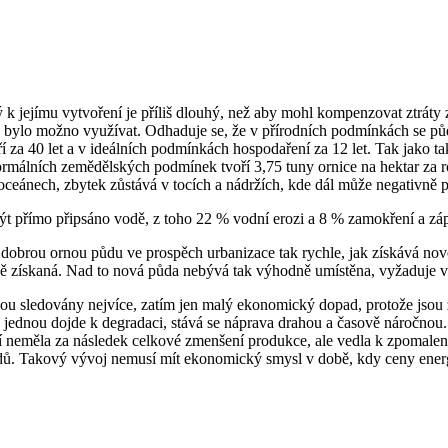
ný k jejímu vytvoření je příliš dlouhý, než aby mohl kompenzovat ztrá
 by bylo možno využívat. Odhaduje se, že v přírodních podmínkách se půd
za 40 let a v ideálních podmínkách hospodaření za 12 let. Tak jako ta
málních zemědělských podmínek tvoří 3,75 tuny ornice na hektar za rok,
ceánech, zbytek zůstává v tocích a nádržích, kde dál může negativně pů
přímo připsáno vodě, z toho 22 % vodní erozi a 8 % zamokření a zápl
í dobrou ornou půdu ve prospěch urbanizace tak rychle, jak získává n
ově získaná. Nad to nová půda nebývá tak výhodně umístěna, vyžaduje v
sou sledovány nejvíce, zatím jen malý ekonomický dopad, protože jso
 jednou dojde k degradaci, stává se náprava drahou a časově náročnou. J
mí neměla za následek celkové zmenšení produkce, ale vedla k zpomale
 Takový vývoj nemusí mít ekonomický smysl v době, kdy ceny energie r