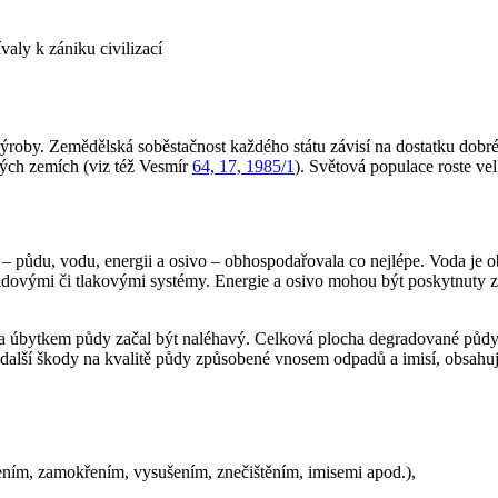
aly k zániku civilizací
výroby. Zemědělská soběstačnost každého státu závisí na dostatku dob
ých zemích (viz též Vesmír
64, 17, 1985/1
). Světová populace roste ve
– půdu, vodu, energii a osivo – obhospodařovala co nejlépe. Voda je o
ovými či tlakovými systémy. Energie a osivo mohou být poskytnuty z 
 a úbytkem půdy začal být naléhavý. Celková plocha degradované půdy, 
t další škody na kvalitě půdy způsobené vnosem odpadů a imisí, obsahuj
lením, zamokřením, vysušením, znečištěním, imisemi apod.),