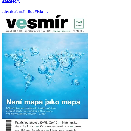
obsah aktuálního čísla
→