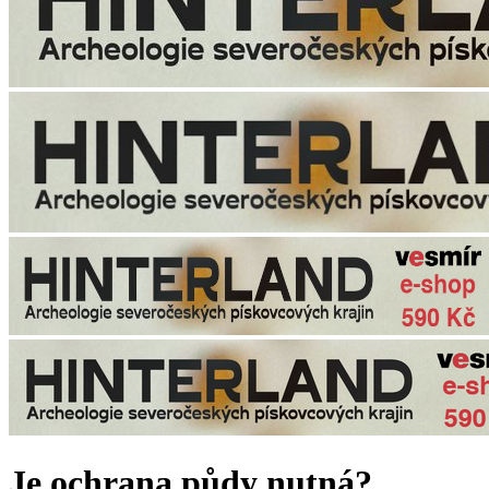
Je ochrana půdy nutná?