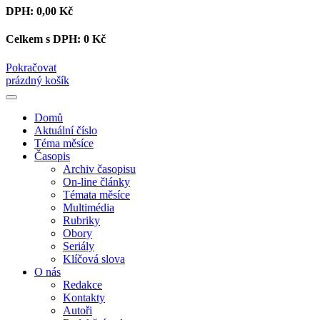
DPH:
0,00 Kč
Celkem s DPH:
0 Kč
Pokračovat
prázdný košík
Domů
Aktuální číslo
Téma měsíce
Časopis
Archiv časopisu
On-line články
Témata měsíce
Multimédia
Rubriky
Obory
Seriály
Klíčová slova
O nás
Redakce
Kontakty
Autoři