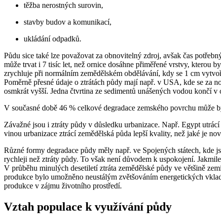
těžba nerostných surovin,
stavby budov a komunikací,
ukládání odpadků.
Půdu sice také lze považovat za obnovitelný zdroj, avšak čas potřeb
může trvat i 7 tisíc let, než ornice dosáhne přiměřené vrstvy, kterou
zrychluje při normálním zemědělském obdělávání, kdy se 1 cm vytvoří 
Poměrně přesné údaje o ztrátách půdy mají např. v USA, kde se za nor
osmkrát vyšší. Jedna čtvrtina ze sedimentů unášených vodou končí v o
V současné době 46 % celkové degradace zemského povrchu může být 
Závažné jsou i ztráty půdy v důsledku urbanizace. Např. Egypt utrác
vinou urbanizace ztrácí zemědělská půda lepší kvality, než jaké je n
Různé formy degradace půdy měly např. ve Spojených státech, kde j
rychleji než ztráty půdy. To však není důvodem k uspokojení. Jakmile
V průběhu minulých desetiletí ztráta zemědělské půdy ve většině ze
produkce bylo umožněno neustálým zvětšováním energetických vkladů.
produkce v zájmu životního prostředí.
Vztah populace k využívání půdy