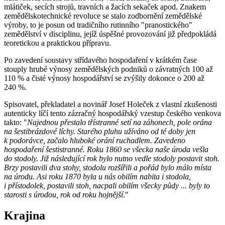
mlátiček, secích strojů, travních a žacích sekaček apod. Znakem
zemědělskotechnické revoluce se stalo zodbornění zemědělské
výroby, to je posun od tradičního rutinního "pranostického"
zemědělství v disciplinu, jejíž úspěšné provozování již předpokládá
teoretickou a praktickou přípravu.
Po zavedení soustavy střídavého hospodaření v krátkém čase
stouply hrubé výnosy zemědělských podniků o závratných 100 až
110 % a čisté výnosy hospodářství se zvýšily dokonce o 200 až
240 %.
Spisovatel, překladatel a novinář Josef Holeček z vlastní zkušenosti
autenticky líčí tento zázračný hospodářský vzestup českého venkova
takto: "
Najednou přestalo třístranné setí na záhonech, pole orána
na šestibrázdové líchy. Starého pluhu užíváno od té doby jen
k podorávce, začalo hluboké orání ruchadlem. Zavedeno
hospodaření šestistranné. Roku 1860 se všecka naše úroda vešla
do stodoly. Již následující rok bylo nutno vedle stodoly postavit stoh.
Brzy postavili dva stohy, stodolu rozšířili a pořád bylo málo místa
na úrodu. Asi roku 1870 byla u nás obilím nabita i stodola,
i přístodolek, postavili stoh, nacpali obilím všecky půdy ... byly to
starosti s úrodou, rok od roku hojnější
."
Krajina