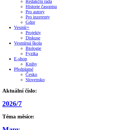
Redakční rada
Historie časopisu
Pro autory
Pro inzerenty
Gdpr
Vesmír+
Projekty
Diskuse
Vesmírná škola
Biologie
Fyzika
E-shop
Knihy
Předplatné
Česko
Slovensko
Aktuální číslo:
2026/7
Téma měsíce:
Mapy