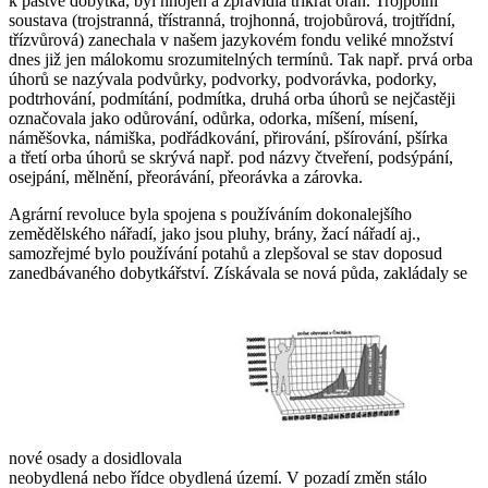
k pastvě dobytka, byl hnojen a zpravidla třikrát orán. Trojpolní
soustava (trojstranná, třístranná, trojhonná, trojobůrová, trojtřídní,
třízvůrová) zanechala v našem jazykovém fondu veliké množství
dnes již jen málokomu srozumitelných termínů. Tak např. prvá orba
úhorů se nazývala podvůrky, podvorky, podvorávka, podorky,
podtrhování, podmítání, podmítka, druhá orba úhorů se nejčastěji
označovala jako odůrování, odůrka, odorka, míšení, mísení,
náměšovka, námiška, podřádkování, přirování, pšírování, pšírka
a třetí orba úhorů se skrývá např. pod názvy čtveření, podsýpání,
osejpání, mělnění, přeorávání, přeorávka a zárovka.
Agrární revoluce byla spojena s používáním dokonalejšího
zemědělského nářadí, jako jsou pluhy, brány, žací nářadí aj.,
samozřejmé bylo používání potahů a zlepšoval se stav doposud
zanedbávaného dobytkářství. Získávala se nová půda, zakládaly se
nové osady a dosidlovala
neobydlená nebo řídce obydlená území. V pozadí změn stálo