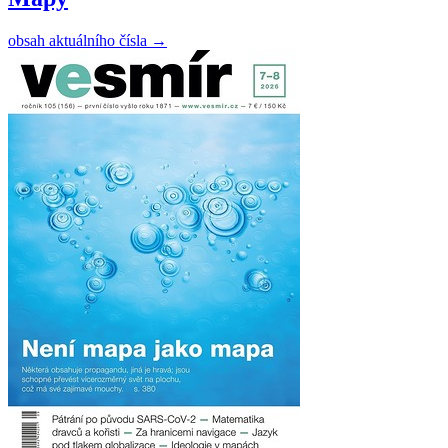
obsah aktuálního čísla
→