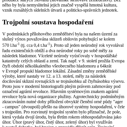
něho by byla nemyslitelná jejich značně vyspělá hmotná kultura,
vznik rozsáhlých sídelních útvarů a politicko-správních jednotek.
Trojpolní soustava hospodaření
V podmínkách přílohového zemědělství byla na našem území za
slušný výnos považována sklizeň obilovin pohybující se kolem
-1
-1
570 l.ha
(tj. cca 0,4 t.ha
). Proto už jeden neúrodný rok vyvolával
řadu existenčních obtíží a dva neúrodné roky po sobě měly za
následek hladomor. Víceleté neúrody vyúsťovaly v hospodářské
katastrofy celých oblastí a zemí. Tak např. v 9. století prožila Evropa
čtyři období několikaletého všeobecného hladomoru a 64krát
v Evropě propukl hladomor lokální. Zásadní změny zemědělské
výroby, které nastaly ve 12. a 13. století, měly za následek
docilování sklizní rovnajících se trojnásobku až čtyřnásobku výsevu.
Proto jsou v moderní historiografii plným právem zahrnovány pod
označení agrární revoluce. Hlavním systémovým znakem agrární
revoluce byla nová organizace plužiny. Agrotechnicky podmíněným
zkracováním nutné doby příložení obvyklé členění orné půdy "ager
- campus" (dvoupolí) přešlo na úhorové systémy hospodaření, v čele
s trojpolím. Pro rozvinutý trojpolní systém bylo příznačné, že pole,
která vydala dvojí úrodu, byla třetím rokem obhospodařována jako
úhor. Úhor (pravý úhor, čistý úhor, zelený úhor) byl využíván