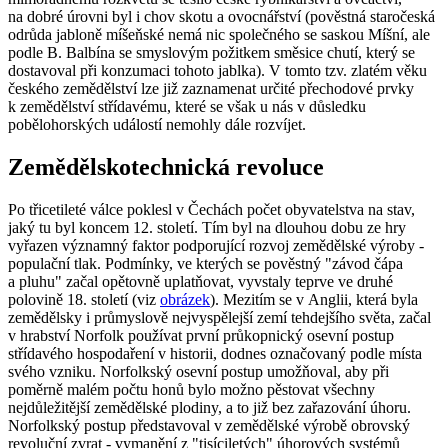
na dobré úrovni byl i chov skotu a ovocnářství (pověstná staročeská
odrůda jabloně míšeňské nemá nic společného se saskou Míšní, ale
podle B. Balbína se smyslovým požitkem směsice chutí, který se
dostavoval při konzumaci tohoto jablka). V tomto tzv. zlatém věku
českého zemědělství lze již zaznamenat určité přechodové prvky
k zemědělství střídavému, které se však u nás v důsledku
pobělohorských událostí nemohly dále rozvíjet.
Zemědělskotechnická revoluce
Po třicetileté válce poklesl v Čechách počet obyvatelstva na stav,
jaký tu byl koncem 12. století. Tím byl na dlouhou dobu ze hry
vyřazen významný faktor podporující rozvoj zemědělské výroby -
populační tlak. Podmínky, ve kterých se pověstný "závod čápa
a pluhu" začal opětovně uplatňovat, vyvstaly teprve ve druhé
polovině 18. století (viz
obrázek
). Mezitím se v Anglii, která byla
zemědělsky i průmyslově nejvyspělejší zemí tehdejšího světa, začal
v hrabství Norfolk používat první průkopnický osevní postup
střídavého hospodaření v historii, dodnes označovaný podle místa
svého vzniku. Norfolkský osevní postup umožňoval, aby při
poměrně malém počtu honů bylo možno pěstovat všechny
nejdůležitější zemědělské plodiny, a to již bez zařazování úhoru.
Norfolkský postup představoval v zemědělské výrobě obrovský
revoluční zvrat - vymanění z "tisíciletých" úhorových systémů