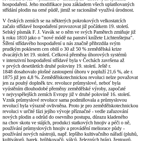
hospodaření. Jeho modifikace jsou základem všech uplatňovaných
střídání plodin na orné půdě, jimiž se racionálně využívá úrodnost.
V českých zemích se na některých pokrokových velkostatcích
začalo střídavé hospodaření provozovat již počátkem 19. století.
Selský písmák F. J. Vavák se o něm ve svých Pamětech zmiňuje již
k roku 1810 jako o "nové módě na panství knížete Lichtenštejna".
Šíření střídavého hospodaření u nás značně přibrzdila svým
prudkým poklesem cen obilí o 30 až 50 % zemědělská krize
dvacátých let 19. století. Celková přeměna úhorových systémů
v intenzivní hospodaření střídavé byla v Čechách završena až
v prvých desetiletích druhé poloviny 19. století. Ještě r.
1848 dosahovalo plošné zastoupení úhoru v popluží 21,6 %, ale r.
1875 již jen 4,8 %. Zemědělskotechnickou revoluci nelze považovat
jen za pouhý doplněk tzv. revoluce průmyslové, neboť byla
vyústěním dlouhodobé přeměny zemědělské výroby, započaté
v nejvyspělejších zemích Evropy již v druhé polovině 16. století.
Vznik průmyslové revoluce sama podmiňovala a průmyslovou
revolucí byla výrazně ovlivněna. Proto je pro zemědělskotechnickou
revoluci v určité fázi jejího vývoje příznačné - vedle zařazování
nových plodin a odrůd do osevního postupu, důrazu kladeného
na chov skotu ve stájích, produkci statkových hnojiv a péči o ně,
používání průmyslových hnojiv a provádění meliorace půdy -
používání nových nástrojů, např. lepšího kultivačního nářadí (pluhů,
kultivátorů, harek, hrůbkovačů, válců, železných brán), žentourů,