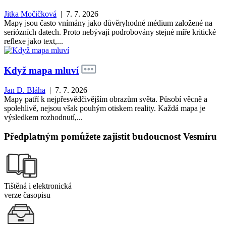
Jitka Močičková
| 7. 7. 2026
Mapy jsou často vnímány jako důvěryhodné médium založené na
seriózních datech. Proto nebývají podrobovány stejné míře kritické
reflexe jako text,...
Když mapa mluví
Jan D. Bláha
| 7. 7. 2026
Mapy patří k nejpřesvědčivějším obrazům světa. Působí věcně a
spolehlivě, nejsou však pouhým otiskem reality. Každá mapa je
výsledkem rozhodnutí,...
Předplatným pomůžete zajistit budoucnost Vesmíru
Tištěná i elektronická
verze časopisu