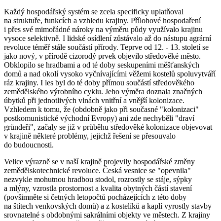
Každý hospodářský systém se zcela specificky uplatňoval
na struktuře, funkcích a vzhledu krajiny. Přílohové hospodaření
i přes své mimořádné nároky na výměru půdy využívalo krajinu
vysoce selektivně. I lidské osídlení zůstávalo až do nástupu agrární
revoluce téměř stále součástí přírody. Teprve od 12. - 13. století se
jako nový, v přírodě cizorodý prvek objevilo středověké město.
Obklopilo se hradbami a od té doby seskupeními měšťanských
domů a nad okolí vysoko vyčnívajícími věžemi kostelů spoluvytváří
ráz krajiny. I les byl do té doby přímou součástí středověkého
zemědělského výrobního cyklu. Jeho výměra doznala značných
úbytků při jednotlivých vlnách vnitřní a vnější kolonizace.
Vzhledem k tomu, že (obdobně jako při současné "kolonizaci"
postkomunistické východní Evropy) ani zde nechyběli "draví
gründeři", začaly se již v průběhu středověké kolonizace objevovat
v krajině některé problémy, jejichž řešení se přesouvalo
do budoucnosti.
Velice výrazně se v naší krajině projevily hospodářské změny
zemědělskotechnické revoluce. Česká vesnice se "opevnila"
nezvykle mohutnou hradbou stodol, rozrostly se stáje, sýpky
a mlýny, vzrostla prostornost a kvalita obytných částí stavení
(povšimněte si četných letopočtů pocházejících z této doby
na štítech venkovských domů) a z kostelíků a kaplí vyrostly stavby
srovnatelné s obdobnými sakrálními objekty ve městech. Z krajiny