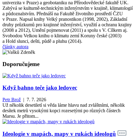
univerzita v Praze) a geobotaniku na Přírodovědecké fakultě UK.
Zabývá se kulturně-technickým inženýrstvím v krajině, klimatologií
a půdoznalstvím. Přednáší na Fakultě životního prostředí ČZU
v Praze. Napsal knihy Velký pranostikon (1998, 2002), Základní
druhy průzkumů pro krajinné inženýrství, využití a ochranu krajiny
(2008 a 2012), Umění pojmenovat (2011) a spolu s V. Cílkem aj.
Svobodou Velkou knihu o klimatu zemí Koruny české (2003)
a Hold slunci, dešti, půdě a pluhu (2014).
články autora
Doporučujeme
Když bahno teče jako ledovec
Petr Brož
| 7. 7. 2026
Už několik desetiletí si věda láme hlavu nad zvláštními, několik
desítek metrů vysokými kopci rozesetými po různých částech
Marsu. Je přitom...
Ideologie v mapách, mapy v rukách ideologů