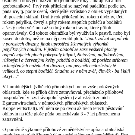
osobitých lidových názvů pro jednotlivé roky - ukrajinští a ruští
geobotanikové. Prvý rok příložení se nazýval padaliční podle tzv.
padalice, tj. podle osení, které ještě vzrůstalo z obilek vypadaných
při poslední sklizni. Druhý rok příložení byl rokem divizny, třetí
rokem pelyňku, čtvrtý a pátý rokem stepních pcháčů a bodláků
a šestý nebo většinou až sedmý rokem travin, které příloh
opanovávaly. Od tohoto okamžiku byl využíván k pastvě, nebo byl
kosen do doby, než se na něj navrátil pluh. "
Jinak zpíval stepní vítr
v porostech divizny, jinak uprostřed šťavnatých výhonků
pelyňkových houštin. V jistém období se zase veškeré plochy
odpočívajících ploch pokrývaly bílými, žlutavými, nafialovělými,
růžovými a červenými květy pcháčů a bodláčí, až posléze stříbrem
ochmýřených nažek. Ani divizna, ani pelyněk nedorůstaly té
velikosti, co stepní bodláčí. Snadno se v něm zvěř, člověk - ba i kůň
ukryl
..."
V humidnějších (vlhčích) přímořských nebo výše položených
oblastech, kde se příloh dříve zatravňoval, přecházelo přílohové
hospodaření v tzv. trávopolní systém (v alpských zemích
Egartenwirtschaft, v německých přímořských oblastech
Koppelwirtschaft). Při něm se po dvou až třech letech pěstování
obilovin na téže ploše půda ponechávala 3 - 7 let přirozenému
zatravnění.
O poměrně výkonné přílohové zemědělství se opírala obilnářská
produkce starých Slovanů (slovanské stěhovavé zemědělství). Bez