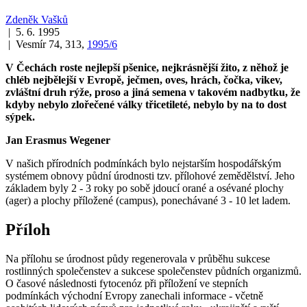
Zdeněk Vašků
| 5. 6. 1995
| Vesmír 74, 313,
1995/6
V Čechách roste nejlepší pšenice, nejkrásnější žito, z něhož je
chléb nejbělejší v Evropě, ječmen, oves, hrách, čočka, vikev,
zvláštní druh rýže, proso a jiná semena v takovém nadbytku, že
kdyby nebylo zlořečené války třicetileté, nebylo by na to dost
sýpek.
Jan Erasmus Wegener
V našich přírodních podmínkách bylo nejstarším hospodářským
systémem obnovy půdní úrodnosti tzv. přílohové zemědělství. Jeho
základem byly 2 - 3 roky po sobě jdoucí orané a osévané plochy
(ager) a plochy příložené (campus), ponechávané 3 - 10 let ladem.
Příloh
Na přílohu se úrodnost půdy regenerovala v průběhu sukcese
rostlinných společenstev a sukcese společenstev půdních organizmů.
O časové následnosti fytocenóz při příložení ve stepních
podmínkách východní Evropy zanechali informace - včetně