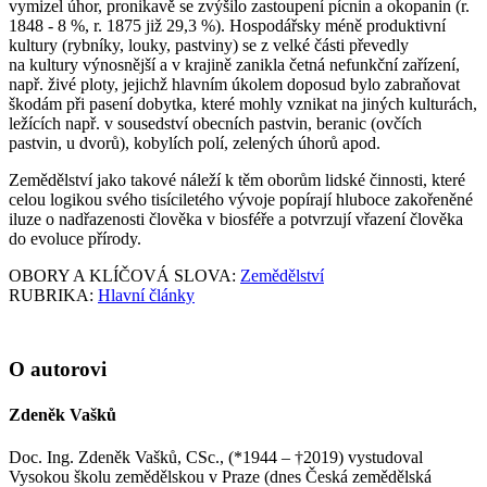
vymizel úhor, pronikavě se zvýšilo zastoupení pícnin a okopanin (r.
1848 - 8 %, r. 1875 již 29,3 %). Hospodářsky méně produktivní
kultury (rybníky, louky, pastviny) se z velké části převedly
na kultury výnosnější a v krajině zanikla četná nefunkční zařízení,
např. živé ploty, jejichž hlavním úkolem doposud bylo zabraňovat
škodám při pasení dobytka, které mohly vznikat na jiných kulturách,
ležících např. v sousedství obecních pastvin, beranic (ovčích
pastvin, u dvorů), kobylích polí, zelených úhorů apod.
Zemědělství jako takové náleží k těm oborům lidské činnosti, které
celou logikou svého tisíciletého vývoje popírají hluboce zakořeněné
iluze o nadřazenosti člověka v biosféře a potvrzují vřazení člověka
do evoluce přírody.
OBORY A KLÍČOVÁ SLOVA:
Zemědělství
RUBRIKA:
Hlavní články
O autorovi
Zdeněk Vašků
Doc. Ing. Zdeněk Vašků, CSc., (*1944 – †2019) vystudoval
Vysokou školu zemědělskou v Praze (dnes Česká zemědělská