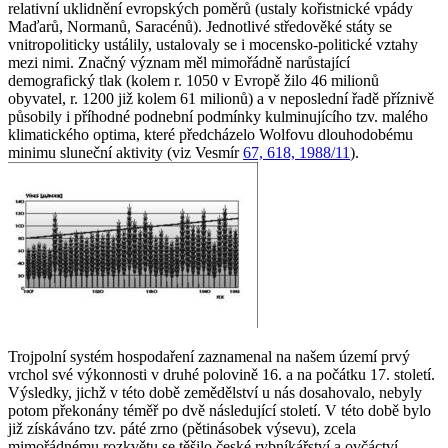
relativní uklidnění evropských poměrů (ustaly kořistnické vpády
Maďarů, Normanů, Saracénů). Jednotlivé středověké státy se
vnitropoliticky ustálily, ustalovaly se i mocensko-politické vztahy
mezi nimi. Značný význam měl mimořádně narůstající
demografický tlak (kolem r. 1050 v Evropě žilo 46 milionů
obyvatel, r. 1200 již kolem 61 milionů) a v neposlední řadě příznivě
působily i příhodné podnební podmínky kulminujícího tzv. malého
klimatického optima, které předcházelo Wolfovu dlouhodobému
minimu sluneční aktivity (viz Vesmír
67, 618, 1988/11
).
Trojpolní systém hospodaření zaznamenal na našem území prvý
vrchol své výkonnosti v druhé polovině 16. a na počátku 17. století.
Výsledky, jichž v této době zemědělství u nás dosahovalo, nebyly
potom překonány téměř po dvě následující století. V této době bylo
již získáváno tzv. páté zrno (pětinásobek výsevu), zcela
mimořádnému rozkvětu se těšilo české rybníkářství a ovčáctví,