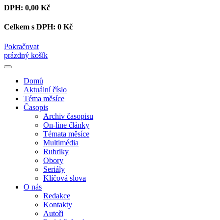
DPH:
0,00 Kč
Celkem s DPH:
0 Kč
Pokračovat
prázdný košík
Domů
Aktuální číslo
Téma měsíce
Časopis
Archiv časopisu
On-line články
Témata měsíce
Multimédia
Rubriky
Obory
Seriály
Klíčová slova
O nás
Redakce
Kontakty
Autoři