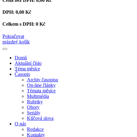
Cena bez DPH:
0,00 Kč
DPH:
0,00 Kč
Celkem s DPH:
0 Kč
Pokračovat
prázdný košík
Domů
Aktuální číslo
Téma měsíce
Časopis
Archiv časopisu
On-line články
Témata měsíce
Multimédia
Rubriky
Obory
Seriály
Klíčová slova
O nás
Redakce
Kontakty