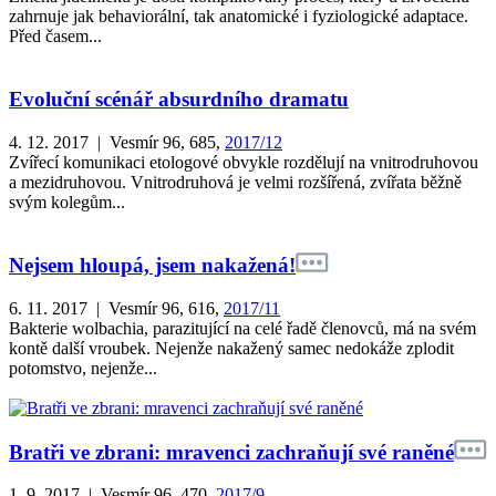
zahrnuje jak behaviorální, tak anatomické i fyziologické adaptace.
Před časem...
Evoluční scénář absurdního dramatu
4. 12. 2017 | Vesmír 96, 685,
2017/12
Zvířecí komunikaci etologové obvykle rozdělují na vnitrodruhovou
a mezidruhovou. Vnitrodruhová je velmi rozšířená, zvířata běžně
svým kolegům...
Nejsem hloupá, jsem nakažená!
6. 11. 2017 | Vesmír 96, 616,
2017/11
Bakterie wolbachia, parazitující na celé řadě členovců, má na svém
kontě další vroubek. Nejenže nakažený samec nedokáže zplodit
potomstvo, nejenže...
Bratři ve zbrani: mravenci zachraňují své raněné
1. 9. 2017 | Vesmír 96, 470,
2017/9