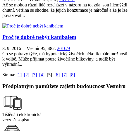
Ač se mohou různí lidé rozcházet v názoru na to, zda jsou hlemýždi
chutní, většina se shodne, že jejich konzumace je náročná a že je lze
považovat...
Proč je dobré nebýt kanibalem
8. 9. 2016 | Vesmír 95, 482,
2016/9
Co se potravy týče, má hypotetický živočich několik málo možností
k volbě. Může přijímat pouze živočišné bílkoviny, a tudíž být
výhradní...
Strana:
[1]
[2]
[3]
[4]
[5]
[6]
[7]
[8]
Předplatným pomůžete zajistit budoucnost Vesmíru
Tištěná i elektronická
verze časopisu