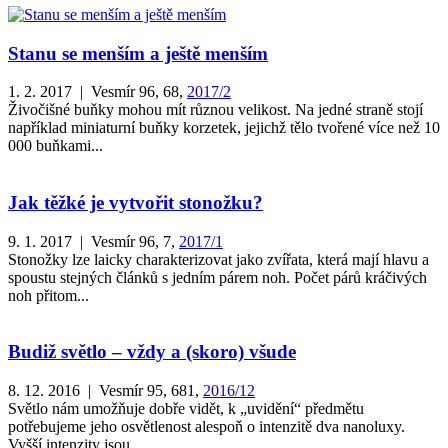
Stanu se menším a ještě menším
1. 2. 2017 | Vesmír 96, 68,
2017/2
Živočišné buňky mohou mít různou velikost. Na jedné straně stojí
například miniaturní buňky korzetek, jejichž tělo tvořené více než 10
000 buňkami...
Jak těžké je vytvořit stonožku?
9. 1. 2017 | Vesmír 96, 7,
2017/1
Stonožky lze laicky charakterizovat jako zvířata, která mají hlavu a
spoustu stejných článků s jedním párem noh. Počet párů kráčivých
noh přitom...
Budiž světlo – vždy a (skoro) všude
8. 12. 2016 | Vesmír 95, 681,
2016/12
Světlo nám umožňuje dobře vidět, k „uvidění“ předmětu
potřebujeme jeho osvětlenost alespoň o intenzitě dva nanoluxy.
Vyšší intenzity jsou...