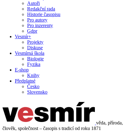
Autoři
Redakční rada
Historie časopisu
Pro autory
Pro inzerenty
Gdpr
Vesmír+
Projekty
Diskuse
Vesmírná škola
Biologie
Fyzika
E-shop
Knihy
Předplatné
Česko
Slovensko
věda, příroda,
člověk, společnost – časopis s tradicí od roku 1871