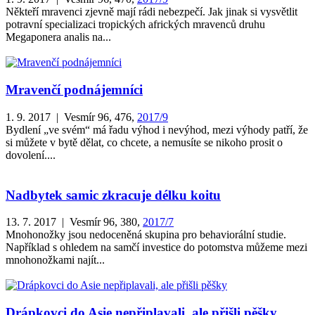
Někteří mravenci zjevně mají rádi nebezpečí. Jak jinak si vysvětlit
potravní specializaci tropických afrických mravenců druhu
Megaponera analis na...
Mravenčí podnájemníci
1. 9. 2017 | Vesmír 96, 476,
2017/9
Bydlení „ve svém“ má řadu výhod i nevý­hod, mezi výhody patří, že
si můžete v bytě dělat, co chcete, a nemusíte se nikoho prosit o
dovolení....
Nadbytek samic zkracuje délku koitu
13. 7. 2017 | Vesmír 96, 380,
2017/7
Mnohonožky jsou nedoceněná skupina pro behaviorální studie.
Například s ohledem na samčí investice do potomstva můžeme mezi
mnohonožkami najít...
Drápkovci do Asie nepřiplavali, ale přišli pěšky