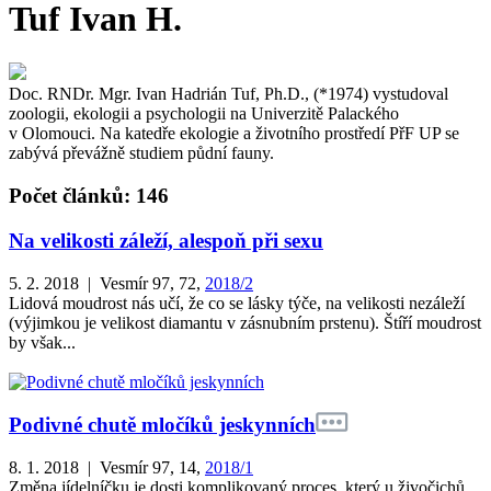
Tuf Ivan H.
Doc. RNDr. Mgr. Ivan Hadrián Tuf, Ph.D., (*1974) vystudoval
zoologii, ekologii a psychologii na Univerzitě Palackého
v Olomouci. Na katedře ekologie a životního prostředí PřF UP se
zabývá převážně studiem půdní fauny.
Počet článků: 146
Na velikosti záleží, alespoň při sexu
5. 2. 2018 | Vesmír 97, 72,
2018/2
Lidová moudrost nás učí, že co se lásky týče, na velikosti nezáleží
(výjimkou je velikost diamantu v zásnubním prstenu). Štíří moudrost
by však...
Podivné chutě mločíků jeskynních
8. 1. 2018 | Vesmír 97, 14,
2018/1
Změna jídelníčku je dosti komplikovaný proces, který u živočichů