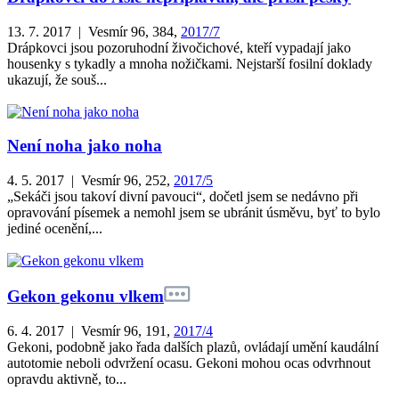
13. 7. 2017 | Vesmír 96, 384,
2017/7
Drápkovci jsou pozoruhodní živočichové, kteří vypadají jako
housenky s tykadly a mnoha nožičkami. Nejstarší fosilní doklady
ukazují, že souš...
Není noha jako noha
4. 5. 2017 | Vesmír 96, 252,
2017/5
„Sekáči jsou takoví divní pavouci“, dočetl jsem se nedávno při
opravování písemek a nemohl jsem se ubránit úsměvu, byť to bylo
jediné ocenění,...
Gekon gekonu vlkem
6. 4. 2017 | Vesmír 96, 191,
2017/4
Gekoni, podobně jako řada dalších plazů, ovládají umění kaudální
autotomie neboli odvržení ocasu. Gekoni mohou ocas odvrhnout
opravdu aktivně, to...