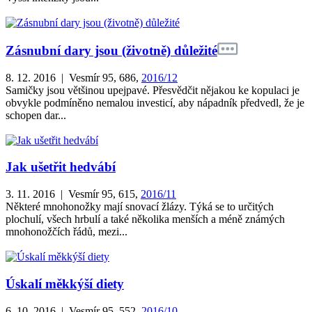
Zásnubní dary jsou (životně) důležité
8. 12. 2016 | Vesmír 95, 686,
2016/12
Samičky jsou většinou upejpavé. Přesvědčit nějakou ke kopulaci je
obvykle podmíněno nemalou investicí, aby nápadník předvedl, že je
schopen dar...
Jak ušetřit hedvábí
3. 11. 2016 | Vesmír 95, 615,
2016/11
Některé mnohonožky mají snovací žlázy. Týká se to určitých
plochulí, všech hrbulí a také několika menších a méně známých
mnohonožčích řádů, mezi...
Úskalí měkkýší diety
6. 10. 2016 | Vesmír 95, 552,
2016/10