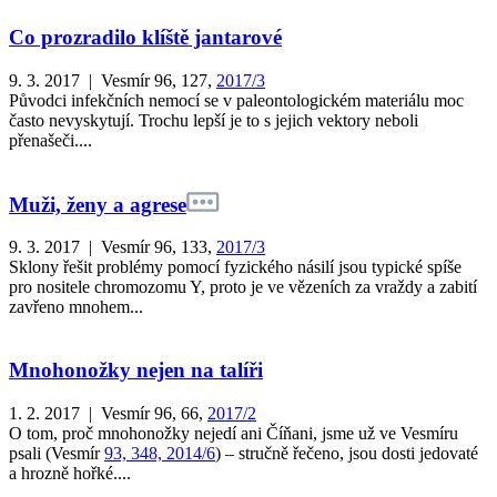
Co prozradilo klíště jantarové
9. 3. 2017 | Vesmír 96, 127,
2017/3
Původci infekčních nemocí se v paleontologickém materiálu moc
často nevyskytují. Trochu lepší je to s jejich vektory neboli
přenašeči....
Muži, ženy a agrese
9. 3. 2017 | Vesmír 96, 133,
2017/3
Sklony řešit problémy pomocí fyzického násilí jsou typické spíše
pro nositele chromozomu Y, proto je ve vězeních za vraždy a zabití
zavřeno mnohem...
Mnohonožky nejen na talíři
1. 2. 2017 | Vesmír 96, 66,
2017/2
O tom, proč mnohonožky nejedí ani Číňani, jsme už ve Vesmíru
psali (Vesmír
93, 348, 2014/6
) – stručně řečeno, jsou dosti jedovaté
a hrozně hořké....