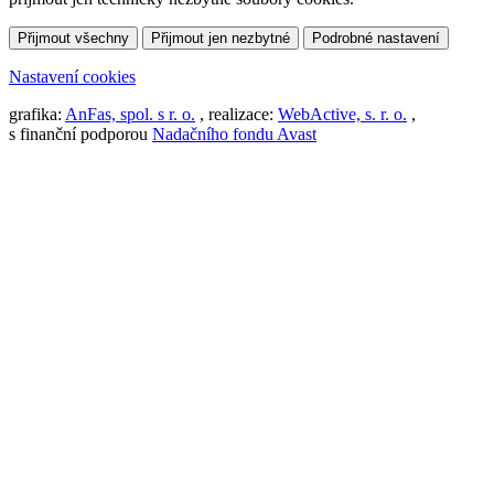
Přijmout všechny
Přijmout jen nezbytné
Podrobné nastavení
Nastavení cookies
grafika:
AnFas, spol. s r. o.
, realizace:
WebActive, s. r. o.
,
s finanční podporou
Nadačního fondu Avast