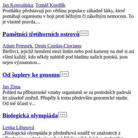
Jan Konvalinka
,
Tomáš Knedlík
Protilátky představují pro většinu populace záhadné látky, které
pomáhají organismu v boji proti běžným či zákeřným nemocem. To
je vlastně pravda....
Pamětníci třetihorních ostrovů
Adam Petrusek
,
Denis Copilaş-Ciocianu
Blešivci, jejichž hemžení mezi listím nebo pod kameny na dně si asi
všiml každý, kdo někdy nahlédl pod hladinu našich potoků, jsou
nejen významnou...
Od šuplery ke genomu
Jan Zima
Pohled na příbuzenské vztahy organismů se za posledních padesát
let zásadně změnil. Přispěly k tomu především genomické studie.
Od mé účasti v...
Biologická olympiáda
Lenka Libusová
„Biologická olympiáda je předmětová soutěž ve znalostech z