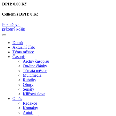
DPH:
0,00 Kč
Celkem s DPH:
0 Kč
Pokračovat
prázdný košík
Domů
Aktuální číslo
Téma měsíce
Časopis
Archiv časopisu
On-line články
Témata měsíce
Multimédia
Rubriky
Obory
Seriály
Klíčová slova
O nás
Redakce
Kontakty
Autoři