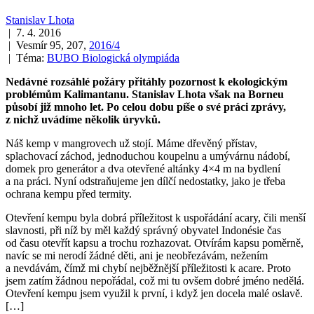
Stanislav Lhota
| 7. 4. 2016
| Vesmír 95, 207,
2016/4
| Téma:
BUBO Biologická olympiáda
Nedávné rozsáhlé požáry přitáhly pozornost k ekologickým
problémům Kalimantanu. Stanislav Lhota však na Borneu
působí již mnoho let. Po celou dobu píše o své práci zprávy,
z nichž uvádíme několik úryvků.
Náš kemp v mangrovech už stojí. Máme dřevěný přístav,
splachovací záchod, jednoduchou koupelnu a umývárnu nádobí,
domek pro generátor a dva otevřené altánky 4×4 m na bydlení
a na práci. Nyní odstraňujeme jen dílčí nedostatky, jako je třeba
ochrana kempu před termity.
Otevření kempu byla dobrá příležitost k uspořádání acary, čili menší
slavnosti, při níž by měl každý správný obyvatel Indonésie čas
od času otevřít kapsu a trochu rozhazovat. Otvírám kapsu poměrně,
navíc se mi nerodí žádné děti, ani je neobřezávám, nežením
a nevdávám, čímž mi chybí nejběžnější příležitosti k acare. Proto
jsem zatím žádnou nepořádal, což mi tu ovšem dobré jméno nedělá.
Otevření kempu jsem využil k první, i když jen docela malé oslavě.
[…]