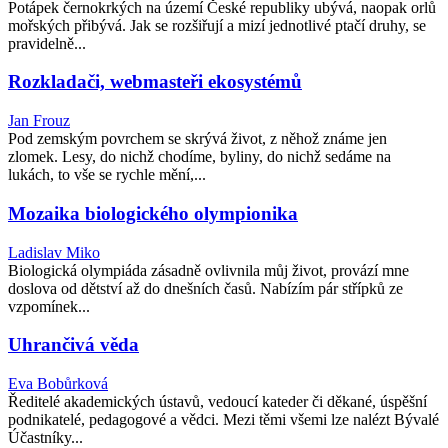
Potápek černokrkých na území České republiky ubývá, naopak orlů
mořských přibývá. Jak se rozšiřují a mizí jednotlivé ptačí druhy, se
pravidelně...
Rozkladači, webmasteři ekosystémů
Jan Frouz
Pod zemským povrchem se skrývá život, z něhož známe jen
zlomek. Lesy, do nichž chodíme, byliny, do nichž sedáme na
lukách, to vše se rychle mění,...
Mozaika biologického olympionika
Ladislav Miko
Biologická olympiáda zásadně ovlivnila můj život, provází mne
doslova od dětství až do dnešních časů. Nabízím pár střípků ze
vzpomínek...
Uhrančivá věda
Eva Bobůrková
Ředitelé akademických ústavů, vedoucí kateder či děkané, úspěšní
podnikatelé, pedagogové a vědci. Mezi těmi všemi lze nalézt Bývalé
Účastníky...