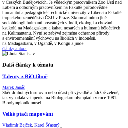
v Českých Budějovicích. Je vědeckým pracovníkem Zoo Ústí nad
Labem a odborným pracovníkem na Fakultě přírodovědně-
humanitní a pedagogické Technické univerzity v Liberci a Fakultě
tropického zemědělství ČZU v Praze. Zkoumal mimo jiné
sociobiologii hulmanů posvátných v Indii, ekologii a chování
ksukolů na Madagaskaru a kahau nosatých a hulmanů běločelých
na Kalimantanu. Nyní se zabývá zejména ochranou přírody
a environmentální výchovou na školách v Indonésii,
na Madagaskaru, v Ugandě, v Kongu a jinde.
články autora
Další články k tématu
Talenty z BiO-líhně
Marek Janáč
Sběr druhotných surovin nebo účast při výsadbě a údržbě zeleně,
tak vypadala vstupenka na Biologickou olympiádu v roce 1981.
Bioolympionik musel...
Velké ptačí mapování
Vladimír Bejček
,
Karel Šťastný