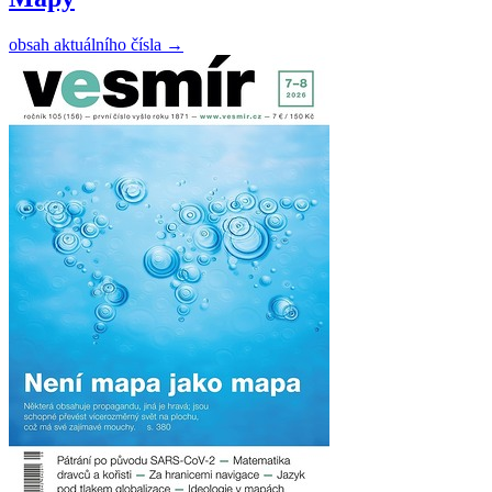
obsah aktuálního čísla
→