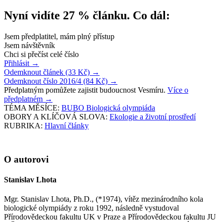
Nyní vidíte 27 % článku. Co dál:
Jsem předplatitel, mám plný přístup
Jsem návštěvník
Chci si přečíst celé číslo
Přihlásit
→
Odemknout článek (33 Kč)
→
Odemknout číslo 2016/4 (84 Kč)
→
Předplatným pomůžete zajistit budoucnost Vesmíru.
Více o
předplatném
→
TÉMA MĚSÍCE:
BUBO Biologická olympiáda
OBORY A KLÍČOVÁ SLOVA:
Ekologie a životní prostředí
RUBRIKA:
Hlavní články
O autorovi
Stanislav Lhota
Mgr. Stanislav Lhota, Ph.D., (*1974), vítěz mezinárodního kola
biologické olympiády z roku 1992, následně vystudoval
Přírodovědeckou fakultu UK v Praze a Přírodovědeckou fakultu JU