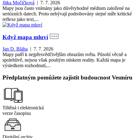
Jitka Močičková
| 7. 7. 2026
Mapy jsou často vnímány jako důvěryhodné médium založené na
seriózních datech. Proto nebývají podrobovány stejné míře kritické
reflexe jako text,...
Když mapa mluví
Jan D. Bláha
| 7. 7. 2026
Mapy patří k nejpřesvědčivějším obrazům světa. Působí věcně a
spolehlivě, nejsou však pouhým otiskem reality. Každá mapa je
výsledkem rozhodnutí,...
Předplatným pomůžete zajistit budoucnost Vesmíru
Tištěná i elektronická
verze časopisu
Digitální archiv