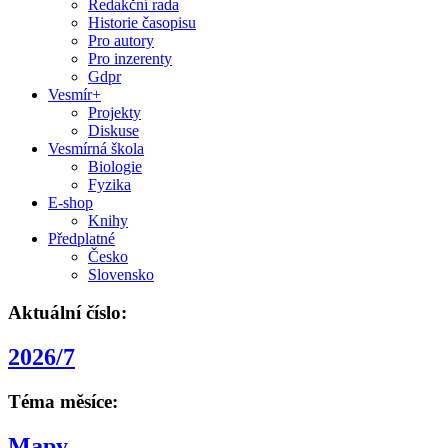
Redakční rada
Historie časopisu
Pro autory
Pro inzerenty
Gdpr
Vesmír+
Projekty
Diskuse
Vesmírná škola
Biologie
Fyzika
E-shop
Knihy
Předplatné
Česko
Slovensko
Aktuální číslo:
2026/7
Téma měsíce:
Mapy