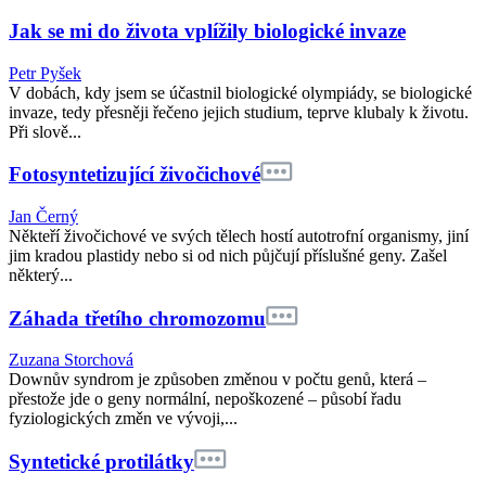
Jak se mi do života vplížily biologické invaze
Petr Pyšek
V dobách, kdy jsem se účastnil biologické olympiády, se biologické
invaze, tedy přesněji řečeno jejich studium, teprve klubaly k životu.
Při slově...
Fotosyntetizující živočichové
Jan Černý
Někteří živočichové ve svých tělech hostí autotrofní organismy, jiní
jim kradou plastidy nebo si od nich půjčují příslušné geny. Zašel
některý...
Záhada třetího chromozomu
Zuzana Storchová
Downův syndrom je způsoben změnou v počtu genů, která –
přestože jde o geny normální, nepoškozené – působí řadu
fyziologických změn ve vývoji,...
Syntetické protilátky