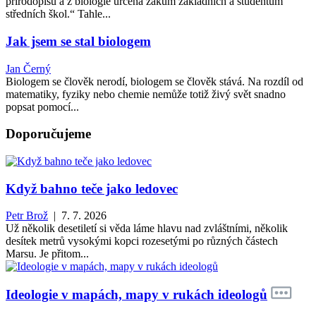
přírodopisu a z biologie určená žákům základních a studentům
středních škol.“ Tahle...
Jak jsem se stal biologem
Jan Černý
Biologem se člověk nerodí, biologem se člověk stává. Na rozdíl od
matematiky, fyziky nebo chemie nemůže totiž živý svět snadno
popsat pomocí...
Doporučujeme
Když bahno teče jako ledovec
Petr Brož
| 7. 7. 2026
Už několik desetiletí si věda láme hlavu nad zvláštními, několik
desítek metrů vysokými kopci rozesetými po různých částech
Marsu. Je přitom...
Ideologie v mapách, mapy v rukách ideologů