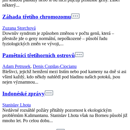
některý...
Záhada třetího chromozomu
Zuzana Storchová
Downův syndrom je způsoben změnou v počtu genů, která –
přestože jde o geny normální, nepoškozené – působí řadu
fyziologických změn ve vývoji,...
Pamětníci třetihorních ostrovů
Adam Petrusek
,
Denis Copilaş-Ciocianu
Blešivci, jejichž hemžení mezi listím nebo pod kameny na dně si asi
všiml každý, kdo někdy nahlédl pod hladinu našich potoků, jsou
nejen významnou...
Indonéské zprávy
Stanislav Lhota
Nedávné rozsáhlé požáry přitáhly pozornost k ekologickým
problémům Kalimantanu. Stanislav Lhota však na Borneu působí již
mnoho let. Po celou dobu...