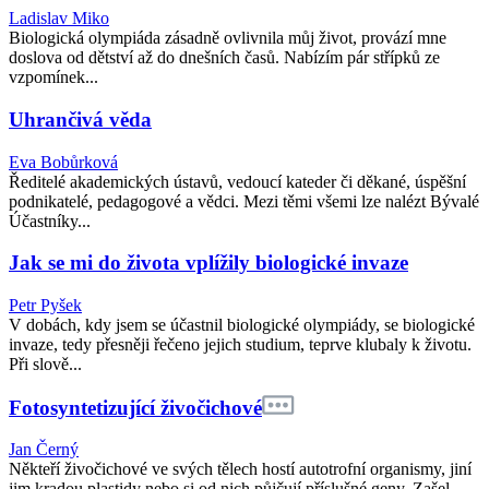
Ladislav Miko
Biologická olympiáda zásadně ovlivnila můj život, provází mne
doslova od dětství až do dnešních časů. Nabízím pár střípků ze
vzpomínek...
Uhrančivá věda
Eva Bobůrková
Ředitelé akademických ústavů, vedoucí kateder či děkané, úspěšní
podnikatelé, pedagogové a vědci. Mezi těmi všemi lze nalézt Bývalé
Účastníky...
Jak se mi do života vplížily biologické invaze
Petr Pyšek
V dobách, kdy jsem se účastnil biologické olympiády, se biologické
invaze, tedy přesněji řečeno jejich studium, teprve klubaly k životu.
Při slově...
Fotosyntetizující živočichové
Jan Černý
Někteří živočichové ve svých tělech hostí autotrofní organismy, jiní
jim kradou plastidy nebo si od nich půjčují příslušné geny. Zašel