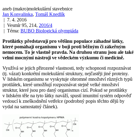
aneb (makro)molekulární stavebnice
Jan Konvalinka
,
Tomáš Knedlík
| 7. 4. 2016
| Vesmír 95, 214,
2016/4
| Téma:
BUBO Biologická olympiáda
Protilátky představují pro většinu populace záhadné látky,
které pomáhají organismu v boji proti běžným či zákeřným
nemocem. To je vlastně pravda. Na druhou stranu jsou ale také
velmi mocnými nástroji ve vědeckém výzkumu či medicíně.
Využívá se jejich přirozené vlastnosti, tedy schopnosti rozpoznávat
(tj. vázat) konkrétní molekulární struktury, nejčastěji jiné proteiny.
V lidském organismu se vyskytuje ohromné množství různých typů
protilátek, které umožňují rozpoznávat stejně velké množství
struktur, které jsou pro daný organismus cizí. Pokud se protilátky
v lidském těle na tyto látky naváží, spustí imunitní systém odpověď
vedoucí k zneškodnění vetřelce (podrobný popis těchto dějů by
vydal na samostatný článek).