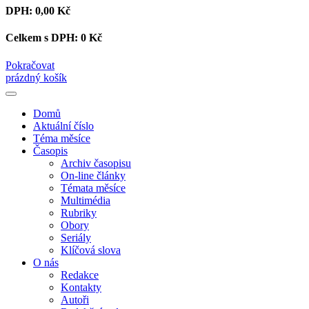
DPH:
0,00 Kč
Celkem s DPH:
0 Kč
Pokračovat
prázdný košík
Domů
Aktuální číslo
Téma měsíce
Časopis
Archiv časopisu
On-line články
Témata měsíce
Multimédia
Rubriky
Obory
Seriály
Klíčová slova
O nás
Redakce
Kontakty
Autoři