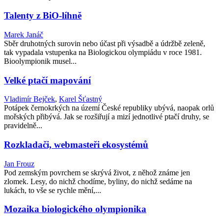
Talenty z BiO-líhně
Marek Janáč
Sběr druhotných surovin nebo účast při výsadbě a údržbě zeleně,
tak vypadala vstupenka na Biologickou olympiádu v roce 1981.
Bioolympionik musel...
Velké ptačí mapování
Vladimír Bejček
,
Karel Šťastný
Potápek černokrkých na území České republiky ubývá, naopak orlů
mořských přibývá. Jak se rozšiřují a mizí jednotlivé ptačí druhy, se
pravidelně...
Rozkladači, webmasteři ekosystémů
Jan Frouz
Pod zemským povrchem se skrývá život, z něhož známe jen
zlomek. Lesy, do nichž chodíme, byliny, do nichž sedáme na
lukách, to vše se rychle mění,...
Mozaika biologického olympionika