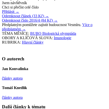
Jsem návštěvník
Chci si přečíst celé číslo
Přihlásit
→
Odemknout článek (33 Kč)
→
Odemknout číslo 2016/4 (84 Kč)
→
Předplatným pomůžete zajistit budoucnost Vesmíru.
Více o
předplatném
→
TÉMA MĚSÍCE:
BUBO Biologická olympiáda
OBORY A KLÍČOVÁ SLOVA:
Imunologie
RUBRIKA:
Hlavní články
O autorech
Jan Konvalinka
články autora
Tomáš Knedlík
články autora
Další články k tématu