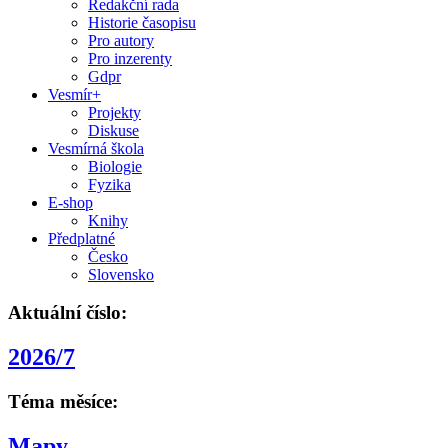
Redakční rada
Historie časopisu
Pro autory
Pro inzerenty
Gdpr
Vesmír+
Projekty
Diskuse
Vesmírná škola
Biologie
Fyzika
E-shop
Knihy
Předplatné
Česko
Slovensko
Aktuální číslo:
2026/7
Téma měsíce:
Mapy