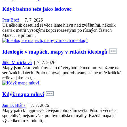
Když bahno teče jako ledovec
Petr Brož
| 7. 7. 2026
Už několik desetiletí si věda láme hlavu nad zvláštními, několik
desítek metrů vysokými kopci rozesetými po různých částech
Marsu. Je přitom...
Ideologie v mapách, mapy v rukách ideologů
Jitka Močičková
| 7. 7. 2026
Mapy jsou často vnímány jako důvěryhodné médium založené na
seriózních datech. Proto nebývají podrobovány stejné míře kritické
reflexe jako text,...
Když mapa mluví
Jan D. Bláha
| 7. 7. 2026
Mapy patří k nejpřesvědčivějším obrazům světa. Působí věcně a
spolehlivě, nejsou však pouhým otiskem reality. Každá mapa je
výsledkem rozhodnutí,...