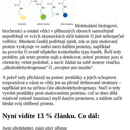
Molekulární biologové,
biochemici a ostatní vědci v příbuzných oborech samozřejmě
nepotřebují ve svých zkumavkách ničit bakterie či jiné nebezpečné
vetřelce. Mnohem častěji potřebují zjistit, zda se jimi studovaný
protein vyskytuje ve směsi mezi dalšími proteiny, například
na povrchu či uvnitř nějakého konkrétního typu buněk. Řeší tedy
problém, jak tento protein najít a detekovat, neboť proteiny jsou si
chemicky velmi podobné, a navíc žádná na sobě nenese visačku
„alkoholdehydrogenasa“ či „receptor pro inzulin“.
A právě tady přicházejí na pomoc protilátky a jejich schopnost
rozpoznávat a vázat se vždy jen na přesně definované struktury –
například jen na určitou část alkoholdehydrogenasy. Stačí si tedy
vyrobit protilátky proti studovanému proteinu, což se dnes dělá
relativně rutinně imunizací myší daným proteinem, a můžete začít
hledat svůj oblíbený protein.
Nyní vidíte 13 % článku. Co dál:
Jsem předplatitel, mám plný přístup