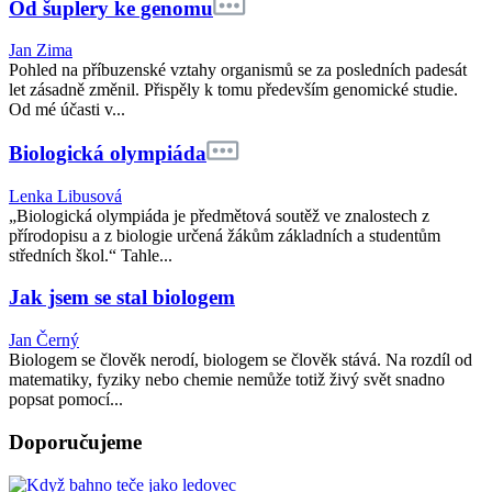
Od šuplery ke genomu
Jan Zima
Pohled na příbuzenské vztahy organismů se za posledních padesát
let zásadně změnil. Přispěly k tomu především genomické studie.
Od mé účasti v...
Biologická olympiáda
Lenka Libusová
„Biologická olympiáda je předmětová soutěž ve znalostech z
přírodopisu a z biologie určená žákům základních a studentům
středních škol.“ Tahle...
Jak jsem se stal biologem
Jan Černý
Biologem se člověk nerodí, biologem se člověk stává. Na rozdíl od
matematiky, fyziky nebo chemie nemůže totiž živý svět snadno
popsat pomocí...
Doporučujeme