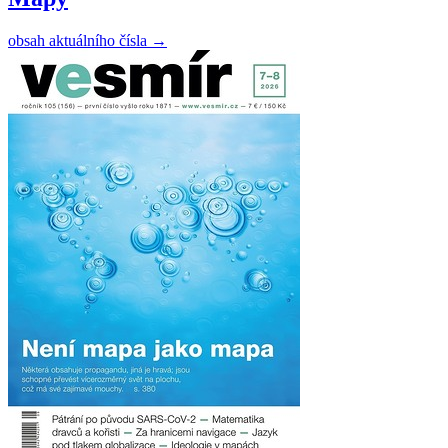
obsah aktuálního čísla
→