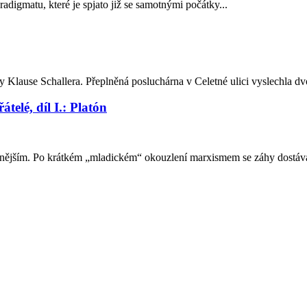
radigmatu, které je spjato již se samotnými počátky...
 Klause Schallera. Přeplněná posluchárna v Celetné ulici vyslechla dv
telé, díl I.: Platón
ivnějším. Po krátkém „mladickém“ okouzlení marxismem se záhy dostává