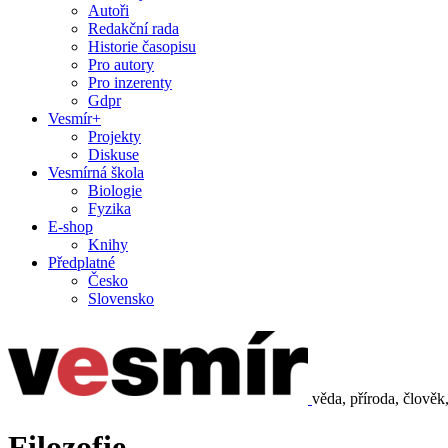
Autoři
Redakční rada
Historie časopisu
Pro autory
Pro inzerenty
Gdpr
Vesmír+
Projekty
Diskuse
Vesmírná škola
Biologie
Fyzika
E-shop
Knihy
Předplatné
Česko
Slovensko
věda, příroda, člověk
Filozofie