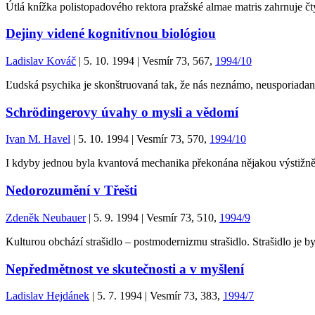
Útlá knížka polistopadového rektora pražské almae matris zahrnuje čt
Dejiny videné kognitívnou biológiou
Ladislav Kováč
| 5. 10. 1994 | Vesmír 73, 567,
1994/10
Ľudská psychika je skonštruovaná tak, že nás neznámo, neusporiada
Schrödingerovy úvahy o mysli a vědomí
Ivan M. Havel
| 5. 10. 1994 | Vesmír 73, 570,
1994/10
I kdyby jednou byla kvantová mechanika překonána nějakou výstižnější,
Nedorozumění v Třešti
Zdeněk Neubauer
| 5. 9. 1994 | Vesmír 73, 510,
1994/9
Kulturou obchází strašidlo – postmodernizmu strašidlo. Strašidlo je b
Nepředmětnost ve skutečnosti a v myšlení
Ladislav Hejdánek
| 5. 7. 1994 | Vesmír 73, 383,
1994/7