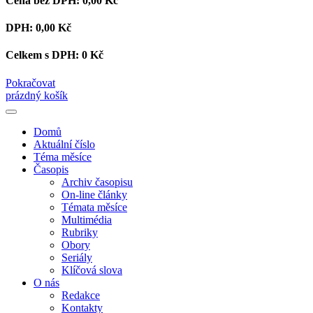
Cena bez DPH:
0,00 Kč
DPH:
0,00 Kč
Celkem s DPH:
0 Kč
Pokračovat
prázdný košík
Domů
Aktuální číslo
Téma měsíce
Časopis
Archiv časopisu
On-line články
Témata měsíce
Multimédia
Rubriky
Obory
Seriály
Klíčová slova
O nás
Redakce
Kontakty