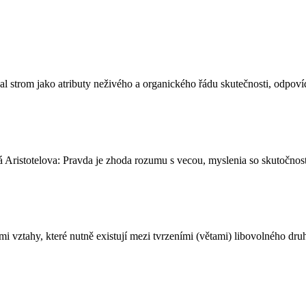
al strom jako atributy neživého a organického řádu skutečnosti, odpovída
ará Aristotelova: Pravda je zhoda rozumu s vecou, myslenia so skutočnos
mi vztahy, které nutně existují mezi tvrzeními (větami) libovolného druh