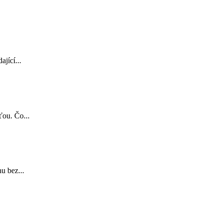
jící...
ťou. Čo...
u bez...