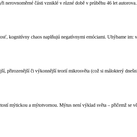
yři nerovnoměrné části vzniklé v různé době v průběhu 46 let autorova.
nosť, kognitívny chaos naplňujú negatívnymi emóciami. Uhýbame im: v
 přirozenější či výkonnější teorií mikrosvěta (což si málokterý dnešní 
ytostí mýtickou a mýtotvornou. Mýtus není výklad světa – přičemž se vě