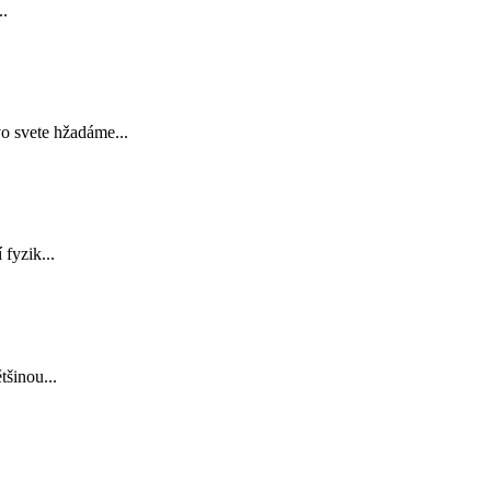
..
o svete hžadáme...
fyzik...
tšinou...