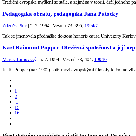
Tradiční evropské myšlení se stále, a zejména v teorii, drží jednoho pa
Pedagogika obratu, pedagogika Jana Patočky
Zdeněk Pinc
| 5. 7. 1994 | Vesmír 73, 395,
1994/7
Tak se jmenovala přednáška doktora honoris causa Univerzity Karlovy
Karl Raimund Popper, Otevřená společnost a její nepřá
Marek Tarnovský
| 5. 7. 1994 | Vesmír 73, 404,
1994/7
K. R. Popper (nar. 1902) patří mezi evropskými filosofy k těm nejvl
1
2
...
15
16
Předplatným pomůžete zajistit budoucnost Vesmíru