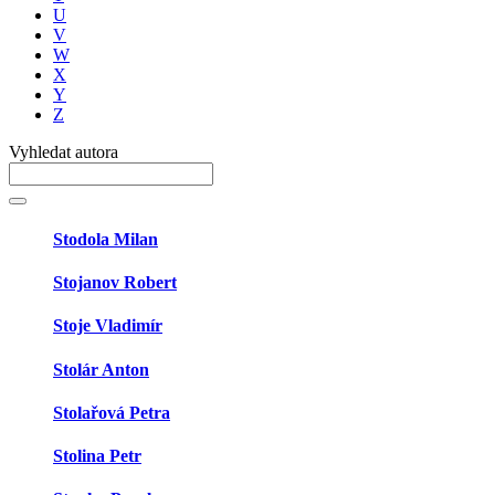
U
V
W
X
Y
Z
Vyhledat autora
Stodola Milan
Stojanov Robert
Stoje Vladimír
Stolár Anton
Stolařová Petra
Stolina Petr