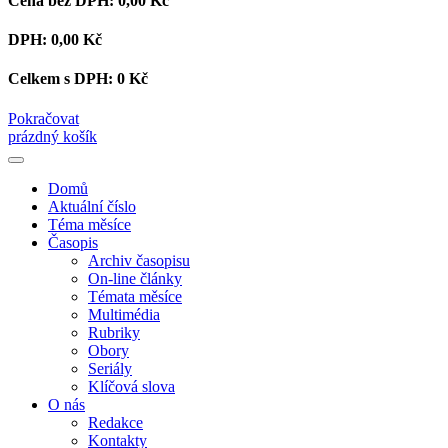
Cena bez DPH:
0,00 Kč
DPH:
0,00 Kč
Celkem s DPH:
0 Kč
Pokračovat
prázdný košík
Domů
Aktuální číslo
Téma měsíce
Časopis
Archiv časopisu
On-line články
Témata měsíce
Multimédia
Rubriky
Obory
Seriály
Klíčová slova
O nás
Redakce
Kontakty