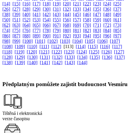
[14]
[15]
[16]
[17]
[18]
[19]
[20]
[21]
[22]
[23]
[24]
[25]
[26]
[27]
[28]
[29]
[30]
[31]
[32]
[33]
[34]
[35]
[36]
[37]
[38]
[39]
[40]
[41]
[42]
[43]
[44]
[45]
[46]
[47]
[48]
[49]
[50]
[51]
[52]
[53]
[54]
[55]
[56]
[57]
[58]
[59]
[60]
[61]
[62]
[63]
[64]
[65]
[66]
[67]
[68]
[69]
[70]
[71]
[72]
[73]
[74]
[75]
[76]
[77]
[78]
[79]
[80]
[81]
[82]
[83]
[84]
[85]
[86]
[87]
[88]
[89]
[90]
[91]
[92]
[93]
[94]
[95]
[96]
[97]
[98]
[99]
[100]
[101]
[102]
[103]
[104]
[105]
[106]
[107]
[108]
[109]
[110]
[111]
[112]
[113]
[114]
[115]
[116]
[117]
[118]
[119]
[120]
[121]
[122]
[123]
[124]
[125]
[126]
[127]
[128]
[129]
[130]
[131]
[132]
[133]
[134]
[135]
[136]
[137]
[138]
[139]
[140]
[141]
[142]
[143]
[144]
Předplatným pomůžete zajistit budoucnost Vesmíru
Tištěná i elektronická
verze časopisu