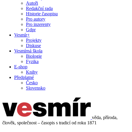
Autoři
Redakční rada
Historie časopisu
Pro autory
Pro inzerenty
Gdpr
Vesmír+
Projekty
Diskuse
Vesmírná škola
Biologie
Fyzika
E-shop
Knihy
Předplatné
Česko
Slovensko
věda, příroda,
člověk, společnost – časopis s tradicí od roku 1871