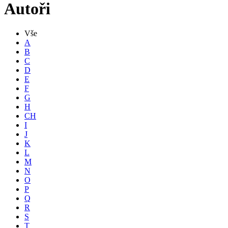
Autoři
Vše
A
B
C
D
E
F
G
H
CH
I
J
K
L
M
N
O
P
Q
R
S
T