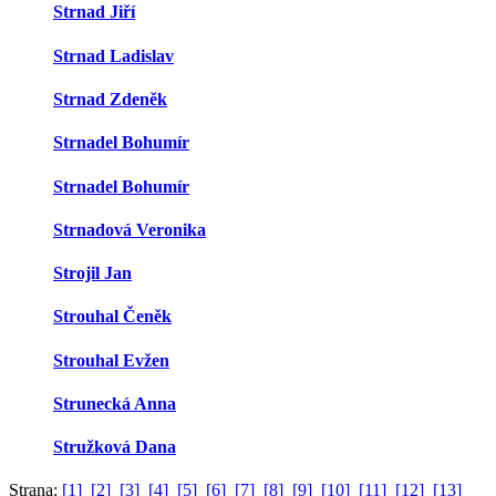
Strnad Jiří
Strnad Ladislav
Strnad Zdeněk
Strnadel Bohumír
Strnadel Bohumír
Strnadová Veronika
Strojil Jan
Strouhal Čeněk
Strouhal Evžen
Strunecká Anna
Stružková Dana
Strana:
[1]
[2]
[3]
[4]
[5]
[6]
[7]
[8]
[9]
[10]
[11]
[12]
[13]