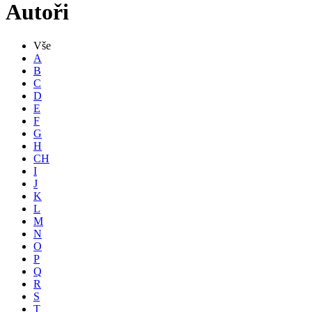
Autoři
Vše
A
B
C
D
E
F
G
H
CH
I
J
K
L
M
N
O
P
Q
R
S
T