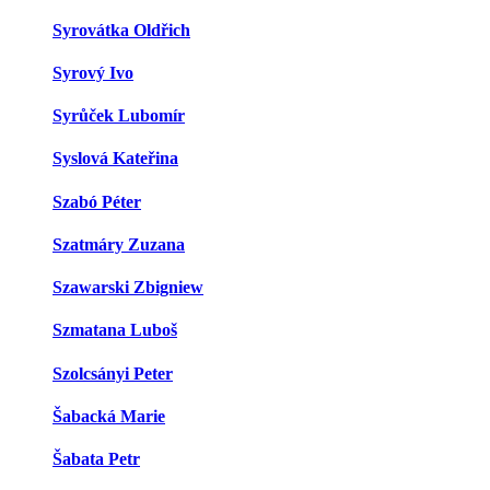
Syrovátka Oldřich
Syrový Ivo
Syrůček Lubomír
Syslová Kateřina
Szabó Péter
Szatmáry Zuzana
Szawarski Zbigniew
Szmatana Luboš
Szolcsányi Peter
Šabacká Marie
Šabata Petr