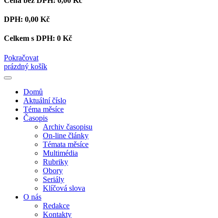
Cena bez DPH:
0,00 Kč
DPH:
0,00 Kč
Celkem s DPH:
0 Kč
Pokračovat
prázdný košík
Domů
Aktuální číslo
Téma měsíce
Časopis
Archiv časopisu
On-line články
Témata měsíce
Multimédia
Rubriky
Obory
Seriály
Klíčová slova
O nás
Redakce
Kontakty