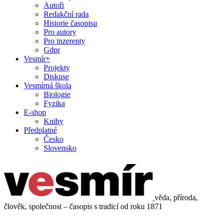
Autoři
Redakční rada
Historie časopisu
Pro autory
Pro inzerenty
Gdpr
Vesmír+
Projekty
Diskuse
Vesmírná škola
Biologie
Fyzika
E-shop
Knihy
Předplatné
Česko
Slovensko
věda, příroda,
člověk, společnost – časopis s tradicí od roku 1871