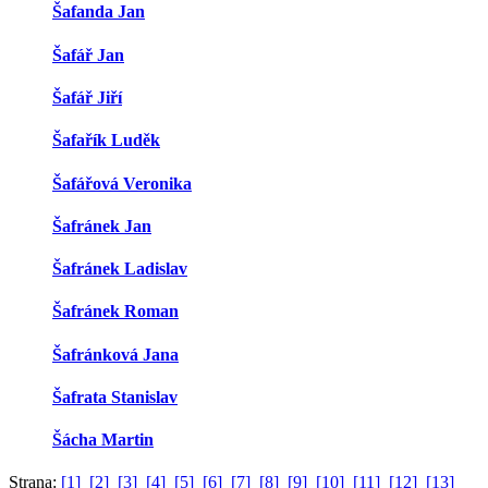
Šafanda Jan
Šafář Jan
Šafář Jiří
Šafařík Luděk
Šafářová Veronika
Šafránek Jan
Šafránek Ladislav
Šafránek Roman
Šafránková Jana
Šafrata Stanislav
Šácha Martin
Strana:
[1]
[2]
[3]
[4]
[5]
[6]
[7]
[8]
[9]
[10]
[11]
[12]
[13]