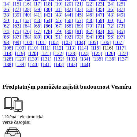
[14]
[15]
[16]
[17]
[18]
[19]
[20]
[21]
[22]
[23]
[24]
[25]
[26]
[27]
[28]
[29]
[30]
[31]
[32]
[33]
[34]
[35]
[36]
[37]
[38]
[39]
[40]
[41]
[42]
[43]
[44]
[45]
[46]
[47]
[48]
[49]
[50]
[51]
[52]
[53]
[54]
[55]
[56]
[57]
[58]
[59]
[60]
[61]
[62]
[63]
[64]
[65]
[66]
[67]
[68]
[69]
[70]
[71]
[72]
[73]
[74]
[75]
[76]
[77]
[78]
[79]
[80]
[81]
[82]
[83]
[84]
[85]
[86]
[87]
[88]
[89]
[90]
[91]
[92]
[93]
[94]
[95]
[96]
[97]
[98]
[99]
[100]
[101]
[102]
[103]
[104]
[105]
[106]
[107]
[108]
[109]
[110]
[111]
[112]
[113]
[114]
[115]
[116]
[117]
[118]
[119]
[120]
[121]
[122]
[123]
[124]
[125]
[126]
[127]
[128]
[129]
[130]
[131]
[132]
[133]
[134]
[135]
[136]
[137]
[138]
[139]
[140]
[141]
[142]
[143]
[144]
Předplatným pomůžete zajistit budoucnost Vesmíru
Tištěná i elektronická
verze časopisu