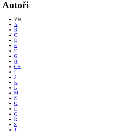
Autoři
Vše
A
B
C
D
E
F
G
H
CH
I
J
K
L
M
N
O
P
Q
R
S
T