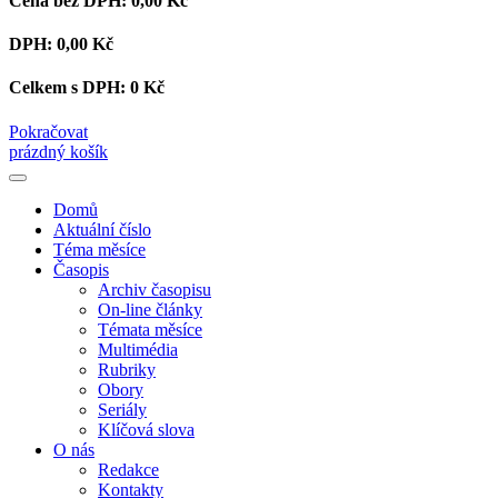
Cena bez DPH:
0,00 Kč
DPH:
0,00 Kč
Celkem s DPH:
0 Kč
Pokračovat
prázdný košík
Domů
Aktuální číslo
Téma měsíce
Časopis
Archiv časopisu
On-line články
Témata měsíce
Multimédia
Rubriky
Obory
Seriály
Klíčová slova
O nás
Redakce
Kontakty