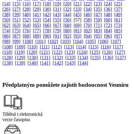
[14]
[15]
[16]
[17]
[18]
[19]
[20]
[21]
[22]
[23]
[24]
[25]
[26]
[27]
[28]
[29]
[30]
[31]
[32]
[33]
[34]
[35]
[36]
[37]
[38]
[39]
[40]
[41]
[42]
[43]
[44]
[45]
[46]
[47]
[48]
[49]
[50]
[51]
[52]
[53]
[54]
[55]
[56]
[57]
[58]
[59]
[60]
[61]
[62]
[63]
[64]
[65]
[66]
[67]
[68]
[69]
[70]
[71]
[72]
[73]
[74]
[75]
[76]
[77]
[78]
[79]
[80]
[81]
[82]
[83]
[84]
[85]
[86]
[87]
[88]
[89]
[90]
[91]
[92]
[93]
[94]
[95]
[96]
[97]
[98]
[99]
[100]
[101]
[102]
[103]
[104]
[105]
[106]
[107]
[108]
[109]
[110]
[111]
[112]
[113]
[114]
[115]
[116]
[117]
[118]
[119]
[120]
[121]
[122]
[123]
[124]
[125]
[126]
[127]
[128]
[129]
[130]
[131]
[132]
[133]
[134]
[135]
[136]
[137]
[138]
[139]
[140]
[141]
[142]
[143]
[144]
Předplatným pomůžete zajistit budoucnost Vesmíru
Tištěná i elektronická
verze časopisu