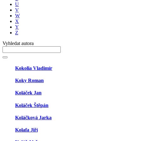
U
V
W
X
Y
Z
Vyhledat autora
Kokolia Vladimír
Koky Roman
Koláček Jan
Koláček Štěpán
Koláčková Jarka
Kolafa Jiří