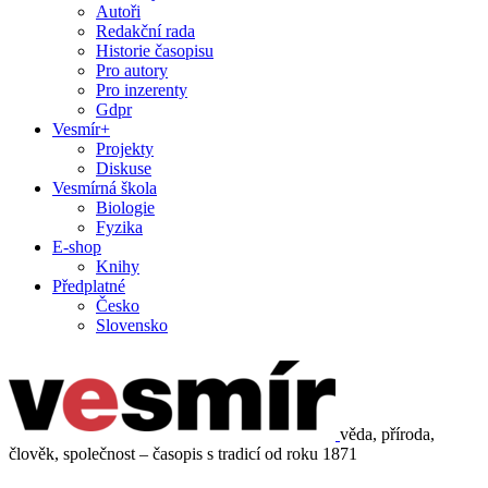
Autoři
Redakční rada
Historie časopisu
Pro autory
Pro inzerenty
Gdpr
Vesmír+
Projekty
Diskuse
Vesmírná škola
Biologie
Fyzika
E-shop
Knihy
Předplatné
Česko
Slovensko
věda, příroda,
člověk, společnost – časopis s tradicí od roku 1871