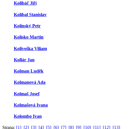
Kolibáč Jiří
Kolíbal Stanislav
Kolínský Petr
Kolísko Martin
Kolivoška Viliam
Kollár Jan
Kolman Luděk
Kolmanová Ada
Kolmaš Josef
Kolmašová Ivana
Kolombo Ivan
Strana:
[1]
[2]
[3]
[4]
[5]
[6]
[7]
[8]
[9]
[10]
[11]
[12]
[13]