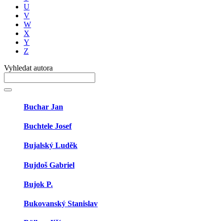
U
V
W
X
Y
Z
Vyhledat autora
Buchar Jan
Buchtele Josef
Bujalský Luděk
Bujdoš Gabriel
Bujok P.
Bukovanský Stanislav