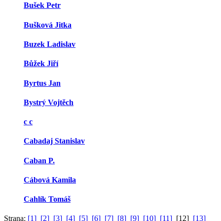
Bušek Petr
Bušková Jitka
Buzek Ladislav
Bůžek Jiří
Byrtus Jan
Bystrý Vojtěch
c c
Cabadaj Stanislav
Caban P.
Cábová Kamila
Cahlík Tomáš
Strana:
[1]
[2]
[3]
[4]
[5]
[6]
[7]
[8]
[9]
[10]
[11]
[12]
[13]