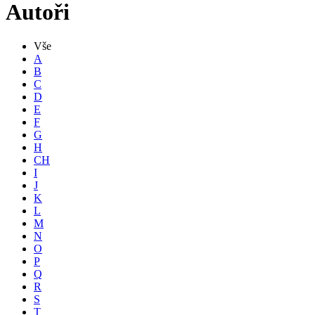
Autoři
Vše
A
B
C
D
E
F
G
H
CH
I
J
K
L
M
N
O
P
Q
R
S
T