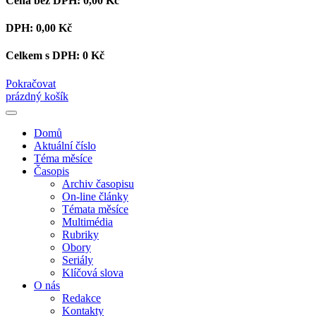
Cena bez DPH:
0,00 Kč
DPH:
0,00 Kč
Celkem s DPH:
0 Kč
Pokračovat
prázdný košík
Domů
Aktuální číslo
Téma měsíce
Časopis
Archiv časopisu
On-line články
Témata měsíce
Multimédia
Rubriky
Obory
Seriály
Klíčová slova
O nás
Redakce
Kontakty