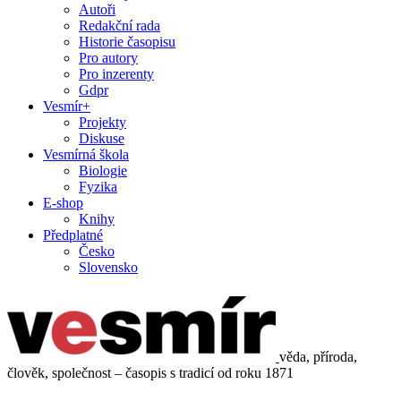
Autoři
Redakční rada
Historie časopisu
Pro autory
Pro inzerenty
Gdpr
Vesmír+
Projekty
Diskuse
Vesmírná škola
Biologie
Fyzika
E-shop
Knihy
Předplatné
Česko
Slovensko
věda, příroda,
člověk, společnost – časopis s tradicí od roku 1871