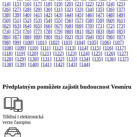
[14]
[15]
[16]
[17]
[18]
[19]
[20]
[21]
[22]
[23]
[24]
[25]
[26]
[27]
[28]
[29]
[30]
[31]
[32]
[33]
[34]
[35]
[36]
[37]
[38]
[39]
[40]
[41]
[42]
[43]
[44]
[45]
[46]
[47]
[48]
[49]
[50]
[51]
[52]
[53]
[54]
[55]
[56]
[57]
[58]
[59]
[60]
[61]
[62]
[63]
[64]
[65]
[66]
[67]
[68]
[69]
[70]
[71]
[72]
[73]
[74]
[75]
[76]
[77]
[78]
[79]
[80]
[81]
[82]
[83]
[84]
[85]
[86]
[87]
[88]
[89]
[90]
[91]
[92]
[93]
[94]
[95]
[96]
[97]
[98]
[99]
[100]
[101]
[102]
[103]
[104]
[105]
[106]
[107]
[108]
[109]
[110]
[111]
[112]
[113]
[114]
[115]
[116]
[117]
[118]
[119]
[120]
[121]
[122]
[123]
[124]
[125]
[126]
[127]
[128]
[129]
[130]
[131]
[132]
[133]
[134]
[135]
[136]
[137]
[138]
[139]
[140]
[141]
[142]
[143]
[144]
Předplatným pomůžete zajistit budoucnost Vesmíru
Tištěná i elektronická
verze časopisu