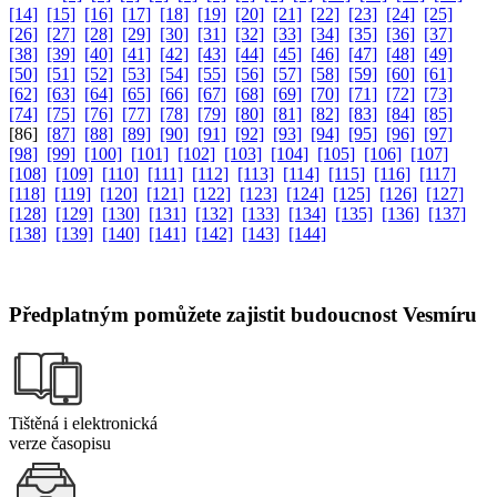
[14]
[15]
[16]
[17]
[18]
[19]
[20]
[21]
[22]
[23]
[24]
[25]
[26]
[27]
[28]
[29]
[30]
[31]
[32]
[33]
[34]
[35]
[36]
[37]
[38]
[39]
[40]
[41]
[42]
[43]
[44]
[45]
[46]
[47]
[48]
[49]
[50]
[51]
[52]
[53]
[54]
[55]
[56]
[57]
[58]
[59]
[60]
[61]
[62]
[63]
[64]
[65]
[66]
[67]
[68]
[69]
[70]
[71]
[72]
[73]
[74]
[75]
[76]
[77]
[78]
[79]
[80]
[81]
[82]
[83]
[84]
[85]
[86]
[87]
[88]
[89]
[90]
[91]
[92]
[93]
[94]
[95]
[96]
[97]
[98]
[99]
[100]
[101]
[102]
[103]
[104]
[105]
[106]
[107]
[108]
[109]
[110]
[111]
[112]
[113]
[114]
[115]
[116]
[117]
[118]
[119]
[120]
[121]
[122]
[123]
[124]
[125]
[126]
[127]
[128]
[129]
[130]
[131]
[132]
[133]
[134]
[135]
[136]
[137]
[138]
[139]
[140]
[141]
[142]
[143]
[144]
Předplatným pomůžete zajistit budoucnost Vesmíru
Tištěná i elektronická
verze časopisu