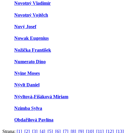
Novotný Vladimír
Novotný Vojtěch
Nový Josef
Nowak Eugenius
Nožička František
Numerato Dino
Nyine Moses
Nývlt Daniel
Nývltová-Fišáková Miriam
Nzimba Sylva
Obdařilová Pavlína
Strana:
[1]
[2]
[3]
[4]
[5]
[6]
[7]
[8]
[9]
[10]
[11]
[12]
[13]