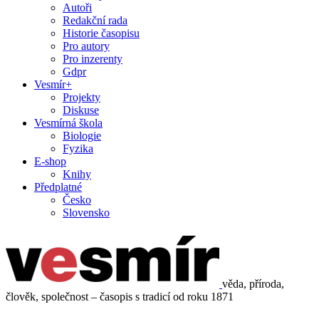
Autoři
Redakční rada
Historie časopisu
Pro autory
Pro inzerenty
Gdpr
Vesmír+
Projekty
Diskuse
Vesmírná škola
Biologie
Fyzika
E-shop
Knihy
Předplatné
Česko
Slovensko
věda, příroda,
člověk, společnost – časopis s tradicí od roku 1871