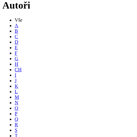
Autoři
Vše
A
B
C
D
E
F
G
H
CH
I
J
K
L
M
N
O
P
Q
R
S
T