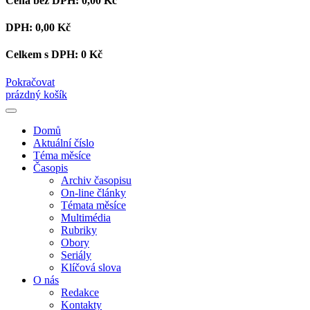
Cena bez DPH:
0,00 Kč
DPH:
0,00 Kč
Celkem s DPH:
0 Kč
Pokračovat
prázdný košík
Domů
Aktuální číslo
Téma měsíce
Časopis
Archiv časopisu
On-line články
Témata měsíce
Multimédia
Rubriky
Obory
Seriály
Klíčová slova
O nás
Redakce
Kontakty