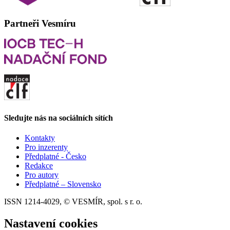
Partneři Vesmíru
Sledujte nás na sociálních sítích
Kontakty
Pro inzerenty
Předplatné - Česko
Redakce
Pro autory
Předplatné – Slovensko
ISSN 1214-4029, © VESMÍR, spol. s r. o.
Nastavení cookies