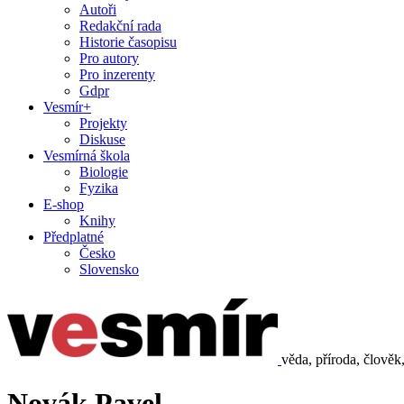
Autoři
Redakční rada
Historie časopisu
Pro autory
Pro inzerenty
Gdpr
Vesmír+
Projekty
Diskuse
Vesmírná škola
Biologie
Fyzika
E-shop
Knihy
Předplatné
Česko
Slovensko
věda, příroda, člověk
Novák Pavel