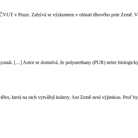
na ČVUT v Praze. Zabývá se výzkumem v oblasti tíhového pole Země. V
kyanát. […] Autor se domnívá, že polyurethany (PUR) nelze biologicky 
les, která na nich vytvářejí krátery. Ani Země není výjimkou. Proč by 