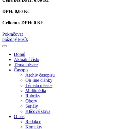
Cena bez DPH:
0,00 Kč
DPH:
0,00 Kč
Celkem s DPH:
0 Kč
Pokračovat
prázdný košík
Domů
Aktuální číslo
Téma měsíce
Časopis
Archiv časopisu
On-line články
Témata měsíce
Multimédia
Rubriky
Obory
Seriály
Klíčová slova
O nás
Redakce
Kontakty