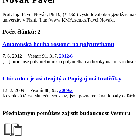
Prof. Ing. Pavel Novák, Ph.D., (*1965) vystudoval obor geodézie 
univerzity v Plzni. (http:/www.KMA.zcu.cz/Pavel.Novak).
Počet článků: 2
Amazonská houba rostoucí na polyurethanu
7. 6. 2012 | Vesmír 91, 317,
2012/6
[…] proč píše polyuretan místo polyurethan a diizokyanát místo diiso
Chicxulub je asi dvojitý a Popigaj má bratříčky
12. 2. 2009 | Vesmír 88, 92,
2009/2
Kosmická tělesa sluneční soustavy jsou poznamenána dopady dalších tě
Předplatným pomůžete zajistit budoucnost Vesmíru