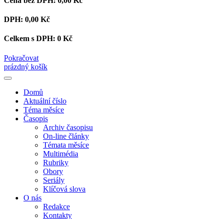
Cena bez DPH:
0,00 Kč
DPH:
0,00 Kč
Celkem s DPH:
0 Kč
Pokračovat
prázdný košík
Domů
Aktuální číslo
Téma měsíce
Časopis
Archiv časopisu
On-line články
Témata měsíce
Multimédia
Rubriky
Obory
Seriály
Klíčová slova
O nás
Redakce
Kontakty