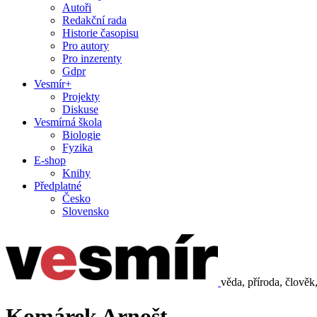
Autoři
Redakční rada
Historie časopisu
Pro autory
Pro inzerenty
Gdpr
Vesmír+
Projekty
Diskuse
Vesmírná škola
Biologie
Fyzika
E-shop
Knihy
Předplatné
Česko
Slovensko
věda, příroda, člověk
Komárek Arnošt