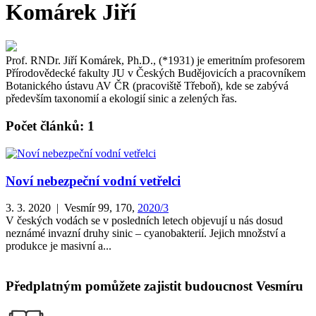
Komárek Jiří
Prof. RNDr. Jiří Komárek, Ph.D., (*1931) je emeritním profesorem
Přírodovědecké fakulty JU v Českých Budějovicích a pracovníkem
Botanického ústavu AV ČR (pracoviště Třeboň), kde se zabývá
především taxonomií a ekologií sinic a zelených řas.
Počet článků: 1
Noví nebezpeční vodní vetřelci
3. 3. 2020 | Vesmír 99, 170,
2020/3
V českých vodách se v posledních letech objevují u nás dosud
neznámé invazní druhy sinic – cyanobakterií. Jejich množství a
produkce je masivní a...
Předplatným pomůžete zajistit budoucnost Vesmíru