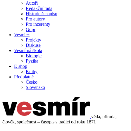
Autoři
Redakční rada
Historie časopisu
Pro autory
Pro inzerenty
Gdpr
Vesmír+
Projekty
Diskuse
Vesmírná škola
Biologie
Fyzika
E-shop
Knihy
Předplatné
Česko
Slovensko
věda, příroda,
člověk, společnost – časopis s tradicí od roku 1871