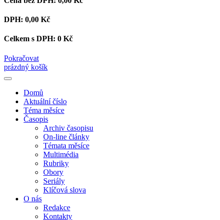
Cena bez DPH:
0,00 Kč
DPH:
0,00 Kč
Celkem s DPH:
0 Kč
Pokračovat
prázdný košík
Domů
Aktuální číslo
Téma měsíce
Časopis
Archiv časopisu
On-line články
Témata měsíce
Multimédia
Rubriky
Obory
Seriály
Klíčová slova
O nás
Redakce
Kontakty