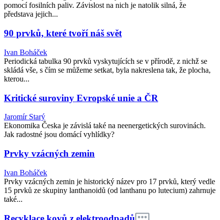
pomocí fosilních paliv. Závislost na nich je natolik silná, že
představa jejich...
90 prvků, které tvoří náš svět
Ivan Boháček
Periodická tabulka 90 prvků vyskytujících se v přírodě, z nichž se
skládá vše, s čím se můžeme setkat, byla nakreslena tak, že plocha,
kterou...
Kritické suroviny Evropské unie a ČR
Jaromír Starý
Ekonomika Česka je závislá také na neenergetických surovinách.
Jak radostné jsou domácí vyhlídky?
Prvky vzácných zemin
Ivan Boháček
Prvky vzácných zemin je historický název pro 17 prvků, který vedle
15 prvků ze skupiny lanthanoidů (od lanthanu po lutecium) zahrnuje
také...
Recyklace kovů z elektroodpadů