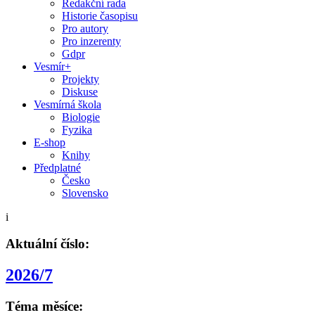
Redakční rada
Historie časopisu
Pro autory
Pro inzerenty
Gdpr
Vesmír+
Projekty
Diskuse
Vesmírná škola
Biologie
Fyzika
E-shop
Knihy
Předplatné
Česko
Slovensko
i
Aktuální číslo:
2026/7
Téma měsíce: