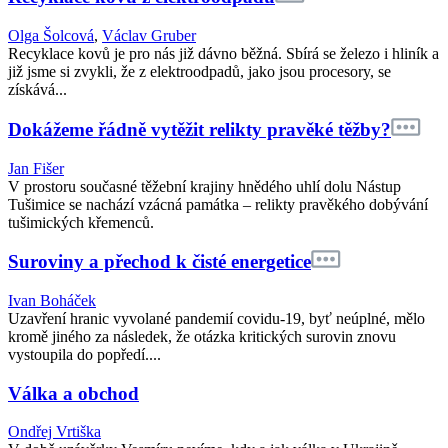
Olga Šolcová
,
Václav Gruber
Recyklace kovů je pro nás již dávno běžná. Sbírá se železo i hliník a
již jsme si zvykli, že z elektroodpadů, jako jsou procesory, se
získává...
Dokážeme řádně vytěžit relikty pravěké těžby?
Jan Fišer
V prostoru současné těžební krajiny hnědého uhlí dolu Nástup
Tušimice se nachází vzácná památka – relikty pravěkého dobývání
tušimických křemenců.
Suroviny a přechod k čisté energetice
Ivan Boháček
Uzavření hranic vyvolané pandemií covidu-19, byť neúplné, mělo
kromě jiného za následek, že otázka kritických surovin znovu
vystoupila do popředí....
Válka a obchod
Ondřej Vrtiška