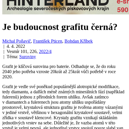
Je budoucnost grafitu černá?
Michal Poňavič
,
František Pticen
,
Bohdan Kříbek
| 4. 4. 2022
| Vesmír 101, 226,
2022/4
| Téma:
Suroviny
Grafit je klíčová surovina pro baterie. Odhaduje se, že do roku
2040 jeho potřeba vzroste 20krát až 25krát vůči potřebě v roce
2020.
Grafit je vedle své poněkud populárnější alotropické modifikace,
tedy diamantu, a dalších méně známých minerálních fází (například
fulerenů) jednou z přírodních forem uhlíku. Avšak zatímco
v diamantech a fulerenech jsou atomy uhlíku uspořádány
prostorově, krystalová struktura grafitu je tvořena atomy vázanými
v jediné vrstvě, většinou v hexagonální krystalové soustavě, velmi
zřídka v soustavě klencové. Krystaly grafitu vznikají skládáním
jednotlivých vrstev na sebe. Důležité je, že vazba atomů v této
vrstvě je velmi pevná, ale jednotlivé vrstvy spojují pouze slabé van