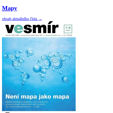
Mapy
obsah aktuálního čísla
→