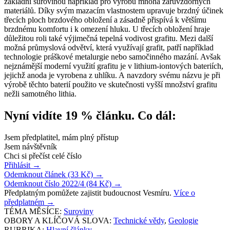
základní surovinou například pro výrobu mnoha žáruvzdorných
materiálů. Díky svým mazacím vlastnostem upravuje brzdný účinek
třecích ploch brzdového obložení a zásadně přispívá k většímu
brzdnému komfortu i k omezení hluku. U třecích obložení hraje
důležitou roli také výjimečná tepelná vodivost grafitu. Mezi další
možná průmyslová odvětví, která využívají grafit, patří například
technologie práškové metalurgie nebo samočinného mazání. Avšak
nejznámější moderní využití grafitu je v lithium-iontových bateriích,
jejichž anoda je vyrobena z uhlíku. A navzdory svému názvu je při
výrobě těchto baterií použito ve skutečnosti vyšší množství grafitu
nežli samotného lithia.
Nyní vidíte 19 % článku. Co dál:
Jsem předplatitel, mám plný přístup
Jsem návštěvník
Chci si přečíst celé číslo
Přihlásit
→
Odemknout článek (33 Kč)
→
Odemknout číslo 2022/4 (84 Kč)
→
Předplatným pomůžete zajistit budoucnost Vesmíru.
Více o
předplatném
→
TÉMA MĚSÍCE:
Suroviny
OBORY A KLÍČOVÁ SLOVA:
Technické vědy
,
Geologie
RUBRIKA:
Hlavní články