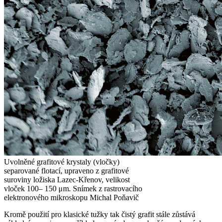
Uvolněné grafitové krystaly (vločky)
separované flotací, upraveno z grafitové
suroviny ložiska Lazec‑Křenov, velikost
vloček 100– 150 μm.
Snímek z rastrovacího
elektronového mikroskopu Michal Poňavič
Kromě použití pro klasické tužky tak čistý grafit stále zůstává