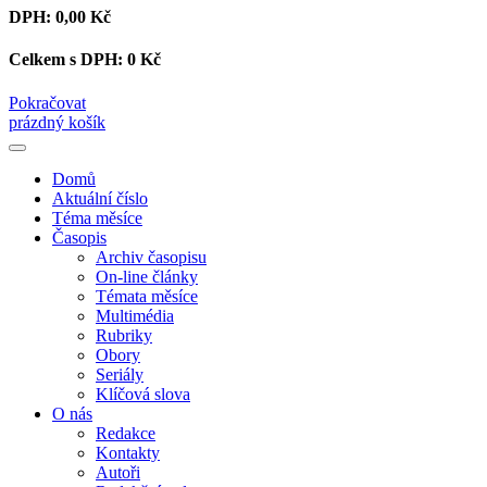
DPH:
0,00 Kč
Celkem s DPH:
0 Kč
Pokračovat
prázdný košík
Domů
Aktuální číslo
Téma měsíce
Časopis
Archiv časopisu
On-line články
Témata měsíce
Multimédia
Rubriky
Obory
Seriály
Klíčová slova
O nás
Redakce
Kontakty
Autoři