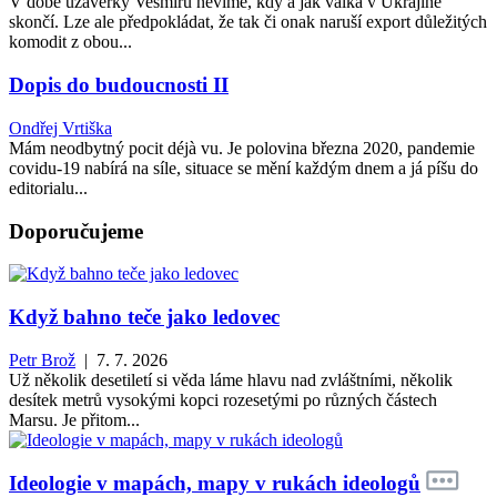
V době uzávěrky Vesmíru nevíme, kdy a jak válka v Ukrajině
skončí. Lze ale předpokládat, že tak či onak naruší export důležitých
komodit z obou...
Dopis do budoucnosti II
Ondřej Vrtiška
Mám neodbytný pocit déjà vu. Je polovina března 2020, pandemie
covidu-19 nabírá na síle, situace se mění každým dnem a já píšu do
editorialu...
Doporučujeme
Když bahno teče jako ledovec
Petr Brož
| 7. 7. 2026
Už několik desetiletí si věda láme hlavu nad zvláštními, několik
desítek metrů vysokými kopci rozesetými po různých částech
Marsu. Je přitom...
Ideologie v mapách, mapy v rukách ideologů