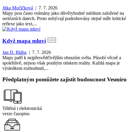
Jitka Močičková
| 7. 7. 2026
Mapy jsou často vnímány jako důvěryhodné médium založené na
seriózních datech. Proto nebývají podrobovány stejné míře kritické
reflexe jako text,...
Když mapa mluví
Jan D. Bláha
| 7. 7. 2026
Mapy patří k nejpřesvědčivějším obrazům světa. Působí věcně a
spolehlivě, nejsou však pouhým otiskem reality. Každá mapa je
výsledkem rozhodnutí,...
Předplatným pomůžete zajistit budoucnost Vesmíru
Tištěná i elektronická
verze časopisu