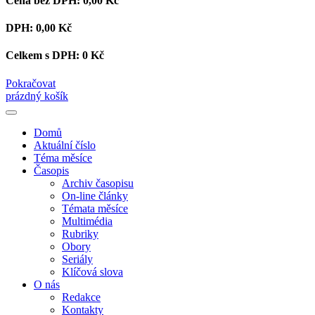
Cena bez DPH:
0,00 Kč
DPH:
0,00 Kč
Celkem s DPH:
0 Kč
Pokračovat
prázdný košík
Domů
Aktuální číslo
Téma měsíce
Časopis
Archiv časopisu
On-line články
Témata měsíce
Multimédia
Rubriky
Obory
Seriály
Klíčová slova
O nás
Redakce
Kontakty