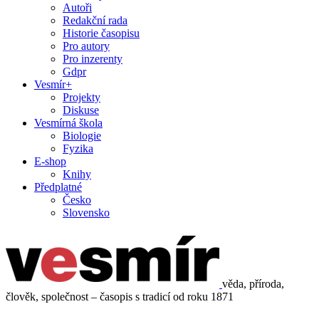
Autoři
Redakční rada
Historie časopisu
Pro autory
Pro inzerenty
Gdpr
Vesmír+
Projekty
Diskuse
Vesmírná škola
Biologie
Fyzika
E-shop
Knihy
Předplatné
Česko
Slovensko
věda, příroda,
člověk, společnost – časopis s tradicí od roku 1871