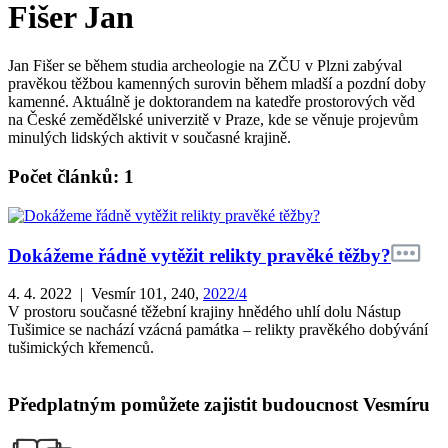
Fišer Jan
Jan Fišer se během studia archeologie na ZČU v Plzni zabýval
pravěkou těžbou kamenných surovin během mladší a pozdní doby
kamenné. Aktuálně je doktorandem na katedře prostorových věd
na České zemědělské univerzitě v Praze, kde se věnuje projevům
minulých lidských aktivit v současné krajině.
Počet článků: 1
Dokážeme řádně vytěžit relikty pravěké těžby?
4. 4. 2022 | Vesmír 101, 240,
2022/4
V prostoru současné těžební krajiny hnědého uhlí dolu Nástup
Tušimice se nachází vzácná památka – relikty pravěkého dobývání
tušimických křemenců.
Předplatným pomůžete zajistit budoucnost Vesmíru