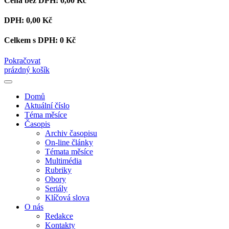
Cena bez DPH:
0,00 Kč
DPH:
0,00 Kč
Celkem s DPH:
0 Kč
Pokračovat
prázdný košík
Domů
Aktuální číslo
Téma měsíce
Časopis
Archiv časopisu
On-line články
Témata měsíce
Multimédia
Rubriky
Obory
Seriály
Klíčová slova
O nás
Redakce
Kontakty