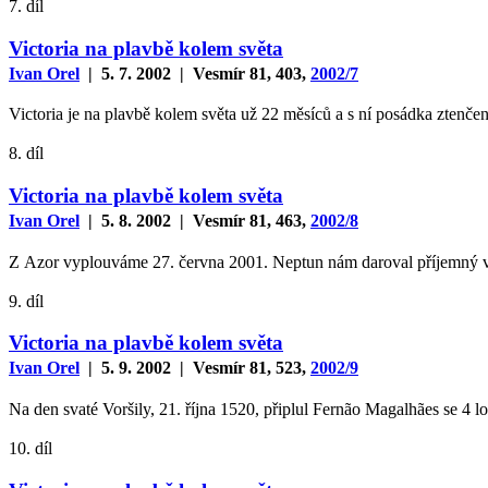
7. díl
Victoria na plavbě kolem světa
Ivan Orel
| 5. 7. 2002 | Vesmír 81, 403,
2002/7
Victoria je na plavbě kolem světa už 22 měsíců a s ní posádka ztenče
8. díl
Victoria na plavbě kolem světa
Ivan Orel
| 5. 8. 2002 | Vesmír 81, 463,
2002/8
Z Azor vyplouváme 27. června 2001. Neptun nám daroval příjemný vítr,
9. díl
Victoria na plavbě kolem světa
Ivan Orel
| 5. 9. 2002 | Vesmír 81, 523,
2002/9
Na den svaté Voršily, 21. října 1520, připlul Fernão Magalhães se 4 l
10. díl