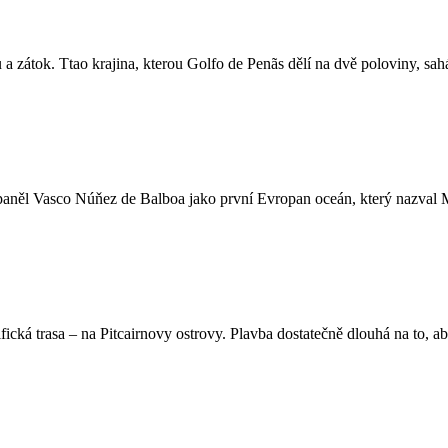
 a zátok. Ttao krajina, kterou Golfo de Penãs dělí na dvě poloviny, sahá
paněl Vasco Núňez de Balboa jako první Evropan oceán, který nazval M
fická trasa – na Pitcairnovy ostrovy. Plavba dostatečně dlouhá na to, a