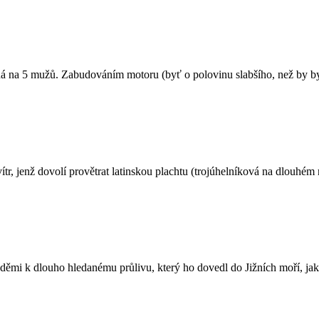
ná na 5 mužů. Zabudováním motoru (byť o polovinu slabšího, než by byl
 jenž dovolí provětrat latinskou plachtu (trojúhelníková na dlouhém r
oděmi k dlouho hledanému průlivu, který ho dovedl do Jižních moří, jak 