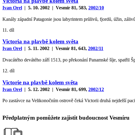
Victoria na plavbě kolem světa
Ivan Orel
| 5. 10. 2002 | Vesmír 81, 583,
2002/10
Kanály západní Patagonie jsou labyrintem průlivů, fjordů, úžin, zálivů
11. díl
Victoria na plavbě kolem světa
Ivan Orel
| 5. 11. 2002 | Vesmír 81, 643,
2002/11
Dvacátého devátého září 1513, po překonání Panamské šíje, spatřil Š
12. díl
Victorie na plavbě kolem světa
Ivan Orel
| 5. 12. 2002 | Vesmír 81, 699,
2002/12
Po zastávce na Velikonočním ostrově čeká Victorii druhá nejdelší paci
Předplatným pomůžete zajistit budoucnost Vesmíru