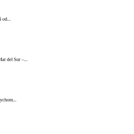
 od...
ar del Sur –...
bychom...