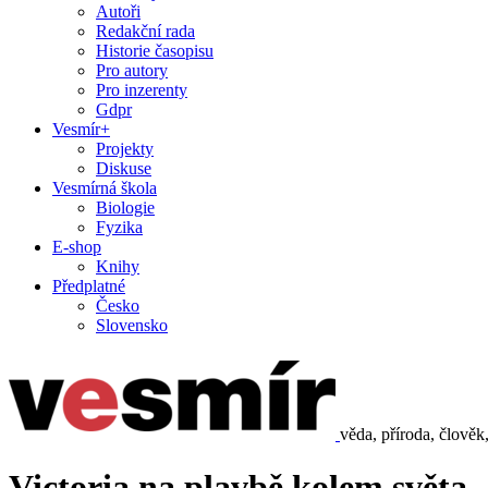
Autoři
Redakční rada
Historie časopisu
Pro autory
Pro inzerenty
Gdpr
Vesmír+
Projekty
Diskuse
Vesmírná škola
Biologie
Fyzika
E-shop
Knihy
Předplatné
Česko
Slovensko
věda, příroda, člověk
Victoria na plavbě kolem světa