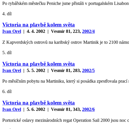
Po rybářském městečku Peniche jsme přistáli v portugalském Lisabonu
4. díl
Victoria na plavbě kolem světa
Ivan Orel
| 4. 4. 2002 | Vesmír 81, 223,
2002/4
Z Kapverdských ostrovů na karibský ostrov Martinik je to 2100 námo
5. díl
Victoria na plavbě kolem světa
Ivan Orel
| 5. 5. 2002 | Vesmír 81, 283,
2002/5
Po měsíčním pobytu na Martiniku, který si posádka zpestřovala prací 
6. díl
Victoria na plavbě kolem světa
Ivan Orel
| 5. 6. 2002 | Vesmír 81, 343,
2002/6
Portorické oslavy mezinárodních regat Operation Sail 2000 jsou noc od