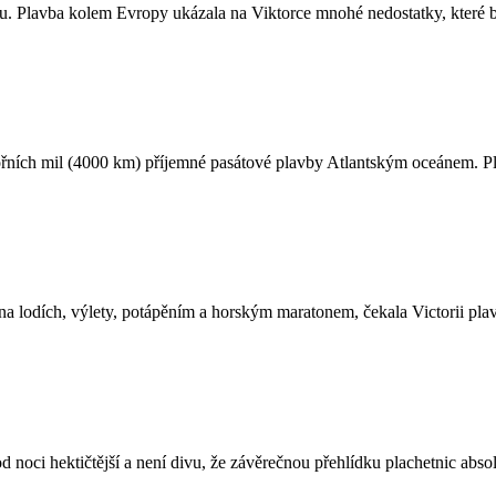
. Plavba kolem Evropy ukázala na Viktorce mnohé nedostatky, které by
řních mil (4000 km) příjemné pasátové plavby Atlantským oceánem. Pla
na lodích, výlety, potápěním a horským maratonem, čekala Victorii plav
 noci hektičtější a není divu, že závěrečnou přehlídku plachetnic absol