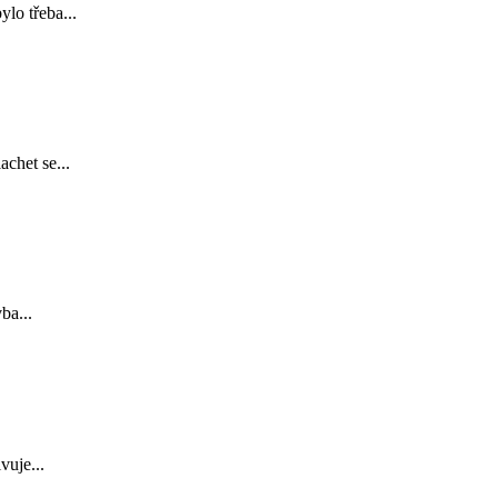
lo třeba...
chet se...
ba...
vuje...