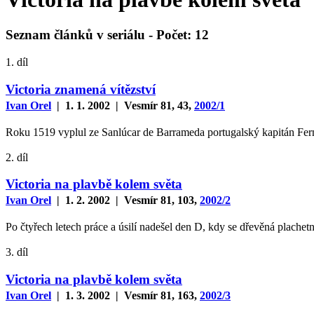
Seznam článků v seriálu -
Počet
: 12
1. díl
Victoria znamená vítězství
Ivan Orel
| 1. 1. 2002 | Vesmír 81, 43,
2002/1
Roku 1519 vyplul ze Sanlúcar de Barrameda portugalský kapitán Fernã
2. díl
Victoria na plavbě kolem světa
Ivan Orel
| 1. 2. 2002 | Vesmír 81, 103,
2002/2
Po čtyřech letech práce a úsilí nadešel den D, kdy se dřevěná plachet
3. díl
Victoria na plavbě kolem světa
Ivan Orel
| 1. 3. 2002 | Vesmír 81, 163,
2002/3