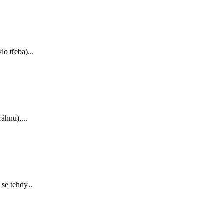
o třeba)...
áhnu),...
se tehdy...