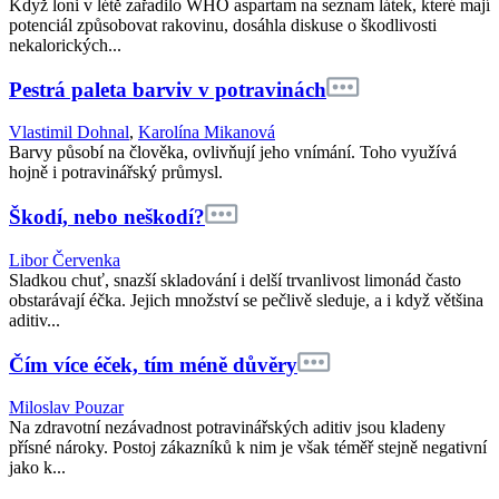
Když loni v létě zařadilo WHO aspartam na seznam látek, které mají
potenciál způsobovat rakovinu, dosáhla diskuse o škodlivosti
nekalorických...
Pestrá paleta barviv v potravinách
Vlastimil Dohnal
,
Karolína Mikanová
Barvy působí na člověka, ovlivňují jeho vnímání. Toho využívá
hojně i potravinářský průmysl.
Škodí, nebo neškodí?
Libor Červenka
Sladkou chuť, snazší skladování i delší trvanlivost limonád často
obstarávají éčka. Jejich množství se pečlivě sleduje, a i když většina
aditiv...
Čím více éček, tím méně důvěry
Miloslav Pouzar
Na zdravotní nezávadnost potravinářských aditiv jsou kladeny
přísné nároky. Postoj zákazníků k nim je však téměř stejně negativní
jako k...