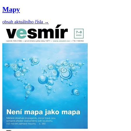
Mapy
obsah aktuálního čísla
→