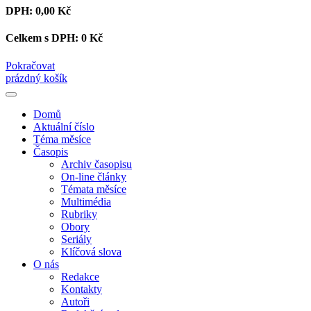
DPH:
0,00 Kč
Celkem s DPH:
0 Kč
Pokračovat
prázdný košík
Domů
Aktuální číslo
Téma měsíce
Časopis
Archiv časopisu
On-line články
Témata měsíce
Multimédia
Rubriky
Obory
Seriály
Klíčová slova
O nás
Redakce
Kontakty
Autoři