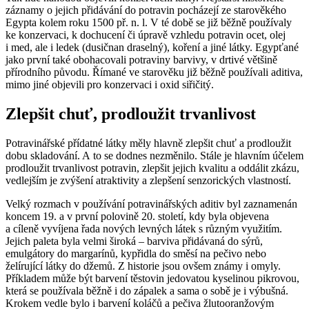
záznamy o jejich přidávání do potravin pocházejí ze starověkého
Egypta kolem roku 1500 př. n. l. V té době se již běžně používaly
ke konzervaci, k dochucení či úpravě vzhledu potravin ocet, olej
i med, ale i ledek (dusičnan draselný), koření a jiné látky. Egypťané
jako první také obohacovali potraviny barvivy, v drtivé většině
přírodního původu. Římané ve starověku již běžně používali aditiva,
mimo jiné objevili pro konzervaci i oxid siřičitý.
Zlepšit chuť, prodloužit trvanlivost
Potravinářské přídatné látky měly hlavně zlepšit chuť a prodloužit
dobu skladování. A to se dodnes nezměnilo. Stále je hlavním účelem
prodloužit trvanlivost potravin, zlepšit jejich kvalitu a oddálit zkázu,
vedlejším je zvýšení atraktivity a zlepšení senzorických vlastností.
Velký rozmach v používání potravinářských aditiv byl zaznamenán
koncem 19. a v první polovině 20. století, kdy byla objevena
a cíleně vyvíjena řada nových levných látek s různým využitím.
Jejich paleta byla velmi široká – barviva přidávaná do sýrů,
emulgátory do margarínů, kypřidla do směsí na pečivo nebo
želírující látky do džemů. Z historie jsou ovšem známy i omyly.
Příkladem může být barvení těstovin jedovatou kyselinou pikrovou,
která se používala běžně i do zápalek a sama o sobě je i výbušná.
Krokem vedle bylo i barvení koláčů a pečiva žlutooranžovým