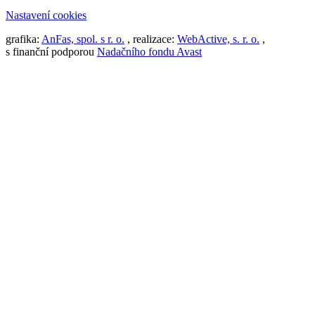
Nastavení cookies
grafika:
AnFas, spol. s r. o.
, realizace:
WebActive, s. r. o.
,
s finanční podporou
Nadačního fondu Avast