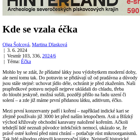
Kde se vzala éčka
Olga Šolcová
,
Martina Dlasková
| 3. 6. 2024
| Vesmír 103, 336,
2024/6
| Téma:
Éčka
Mohlo by se zdát, že přídatné látky jsou výdobytkem moderní doby,
ale není tomu tak. Do potravin se přidávají už od pradávna a důvody
jsou stále stejné: uchovat jídlo déle, ochránit je před zkažením. Naši
prapředkové potravu nejspíš nejprve ukládali do chladu, třeba
do hloubi jeskyně, možná sušili, později přišlo na řadu uzení či
solení – a zde již máme první přidanou látku, aditivum, éčko.
Mezi první konzervanty patří i koření – například indické kari se
zřejmě používalo již 3000 let před naším letopočtem. Asii a Blízký
východ křižovaly obchodní karavany naložené kořením. Ačkoli
tehdejší lidé neznali původce infekčních nemocí, ukázalo se, že
právě ostré koření před nimi chrání – potlačuje růst mikroorganismů.
Tak lidé náhodou objevili konzervační látky. Nejstarší historické