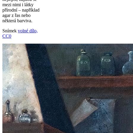
mezi nimi i látky
přírodní – například
agar z řas nebo
některá barviva.
Snímek
volné dílo,
CC0