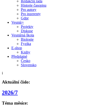
Redakční rada
Historie časopisu
Pro autory
Pro inzerenty
Gdpr
Vesmír+
Projekty
Diskuse
Vesmírná škola
Biologie
Fyzika
E-shop
Knihy
Předplatné
Česko
Slovensko
i
Aktuální číslo:
2026/7
Téma měsíce: