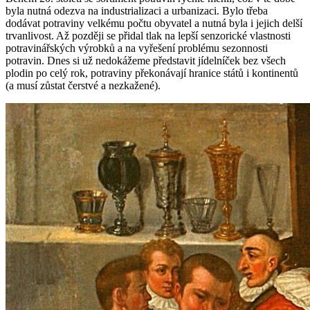
byla nutná odezva na industrializaci a urbanizaci. Bylo třeba
dodávat potraviny velkému počtu obyvatel a nutná byla i jejich delší
trvanlivost. Až později se přidal tlak na lepší senzorické vlastnosti
potravinářských výrobků a na vyřešení problému sezonnosti
potravin. Dnes si už nedokážeme představit jídelníček bez všech
plodin po celý rok, potraviny překonávají hranice států i kontinentů
(a musí zůstat čerstvé a nezkažené).