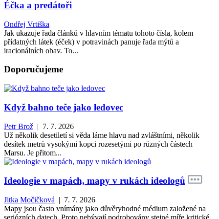
Éčka a predátoři
Ondřej Vrtiška
Jak ukazuje řada článků v hlavním tématu tohoto čísla, kolem
přídatných látek (éček) v potravinách panuje řada mýtů a
iracionálních obav. To...
Doporučujeme
Když bahno teče jako ledovec
Petr Brož
| 7. 7. 2026
Už několik desetiletí si věda láme hlavu nad zvláštními, několik
desítek metrů vysokými kopci rozesetými po různých částech
Marsu. Je přitom...
Ideologie v mapách, mapy v rukách ideologů
Jitka Močičková
| 7. 7. 2026
Mapy jsou často vnímány jako důvěryhodné médium založené na
seriózních datech. Proto nebývají podrobovány stejné míře kritické