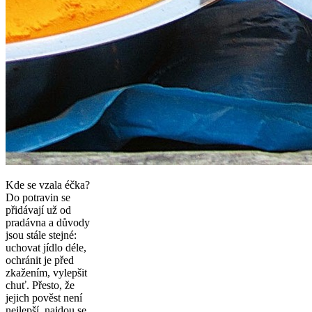
Kde se vzala éčka?
Do potravin se
přidávají už od
pradávna a důvody
jsou stále stejné:
uchovat jídlo déle,
ochránit je před
zkažením, vylepšit
chuť. Přesto, že
jejich pověst není
nejlepší, najdou se