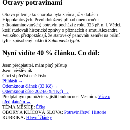
Otravy potravinami
Otrava jídlem jako choroba byla známa již v dobách
Hippokratových. První doložený případ onemocnění
z (kontaminovaných) potravin pochází z roku 323 př. n. l. Vědci,
kteří studovali historické zprávy o příznacích a smrti Alexandra
Velikého, předpokládají, že starověký panovník zemřel na břišní
tyfus způsobený bakterií
Salmonella typhi
.
Nyní vidíte 40 % článku. Co dál:
Jsem předplatitel, mám plný přístup
Jsem návštěvník
Chci si přečíst celé číslo
Přihlásit
→
Odemknout článek (33 Kč)
→
Odemknout číslo 2024/6 (84 Kč)
→
Předplatným pomůžete zajistit budoucnost Vesmíru.
Více o
předplatném
→
TÉMA MĚSÍCE:
Éčka
OBORY A KLÍČOVÁ SLOVA:
Potravinářství
,
Historie
RUBRIKA:
Hlavní články