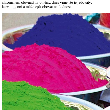
chromanem olovnatým, o němž dnes víme, že je jedovatý,
karcinogenní a může způsobovat neplodnost.