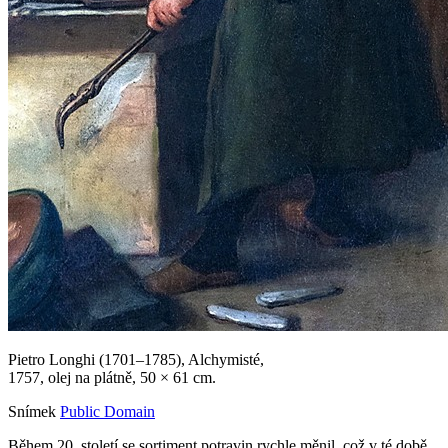
Pietro Longhi (1701–1785), Alchymisté,
1757, olej na plátně, 50 × 61 cm.
Snímek
Public Domain
Během 20. století se sortiment potravin rychle měnil, což v té době