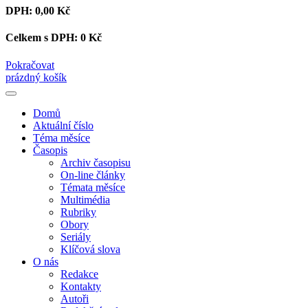
DPH:
0,00 Kč
Celkem s DPH:
0 Kč
Pokračovat
prázdný košík
Domů
Aktuální číslo
Téma měsíce
Časopis
Archiv časopisu
On-line články
Témata měsíce
Multimédia
Rubriky
Obory
Seriály
Klíčová slova
O nás
Redakce
Kontakty
Autoři