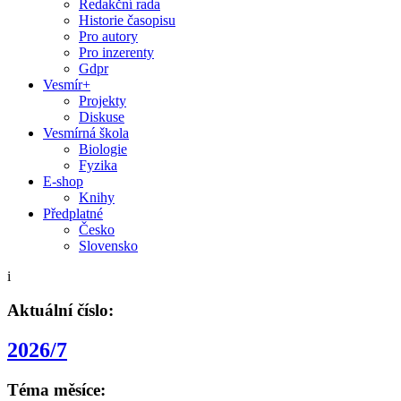
Redakční rada
Historie časopisu
Pro autory
Pro inzerenty
Gdpr
Vesmír+
Projekty
Diskuse
Vesmírná škola
Biologie
Fyzika
E-shop
Knihy
Předplatné
Česko
Slovensko
i
Aktuální číslo:
2026/7
Téma měsíce: