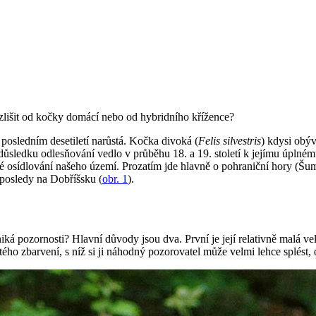
zlišit od kočky domácí nebo od hybridního křížence?
posledním desetiletí narůstá. Kočka divoká (
Felis silvestris
) kdysi obýv
sledku odlesňování vedlo v průběhu 18. a 19. století k jejímu úplnému
osídlování našeho území. Prozatím jde hlavně o pohraniční hory (Šumav
aposledy na Dobříšsku (
obr. 1
).
á pozornosti? Hlavní důvody jsou dva. První je její relativně malá ve
ého zbarvení, s níž si ji náhodný pozorovatel může velmi lehce splést