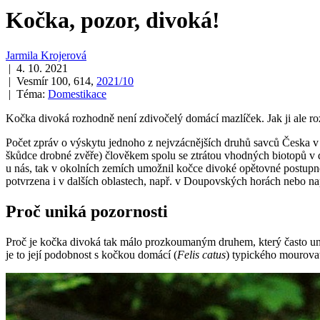
Kočka, pozor, divoká!
Jarmila Krojerová
| 4. 10. 2021
| Vesmír 100, 614,
2021/10
| Téma:
Domestikace
Kočka divoká rozhodně není zdivočelý domácí mazlíček. Jak ji ale ro
Počet zpráv o výskytu jednoho z nejvzácnějších druhů savců Česka v 
škůdce drobné zvěře) člověkem spolu se ztrátou vhodných biotopů v dů
u nás, tak v okolních zemích umožnil kočce divoké opětovné postupné 
potvrzena i v dalších oblastech, např. v Doupovských horách nebo n
Proč uniká pozornosti
Proč je kočka divoká tak málo prozkoumaným druhem, který často unik
je to její podobnost s kočkou domácí (
Felis catus
) typického mourovat