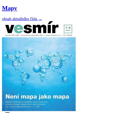
Mapy
obsah aktuálního čísla
→