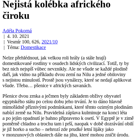
Nejistá kolébka afrického
čiroku
Adéla Pokorná
| 4. 10. 2021
| Vesmír 100, 626,
2021/10
| Téma:
Domestikace
Nelze přehlédnout, jak velkou roli hrály (a stále hrají)
domestikované rostliny v osudech lidských civilizací. Totiž, ty by
bez nich nejspíš vůbec nevznikly. Ale ne všude se každé plodině
daří, jak vidno na příkladu dvou zemí na Nilu a jedné obiloviny
s nejistou minulostí. Prostě jsou vynálezy, které se nedají aplikovat
všude. Třeba… pšenice v afrických savanách.
Pšenice dvou zrnka a ječmen byly základem obživy obyvatel
egyptského státu po celou dobu jeho trvání. Je to dáno hlavně
mimořádně příznivými podmínkami, které těmto ozimým plodinám
nabízí země na Nilu. Pravidelná záplava kulminuje na konci léta
a po jejím opadnutí je bahno připraveno k osetí. V Egyptě je v zimě
poměrně chladno a trochu tam i prší, naopak v době dozrávání obilí
je již horko a sucho – nehrozí zde prudké letní lijáky jako
v monzunových oblastech dále na jihu, které mohou zničit úrodu.