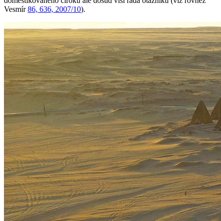
domestikovaného čiroku ale dosud visí řada otazníků (viz rovněž
Vesmír
86, 636, 2007/10
).