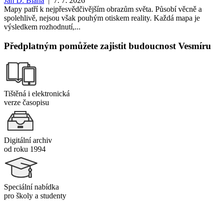
Jan D. Bláha
| 7. 7. 2026
Mapy patří k nejpřesvědčivějším obrazům světa. Působí věcně a
spolehlivě, nejsou však pouhým otiskem reality. Každá mapa je
výsledkem rozhodnutí,...
Předplatným pomůžete zajistit budoucnost Vesmíru
Tištěná i elektronická
verze časopisu
Digitální archiv
od roku 1994
Speciální nabídka
pro školy a studenty