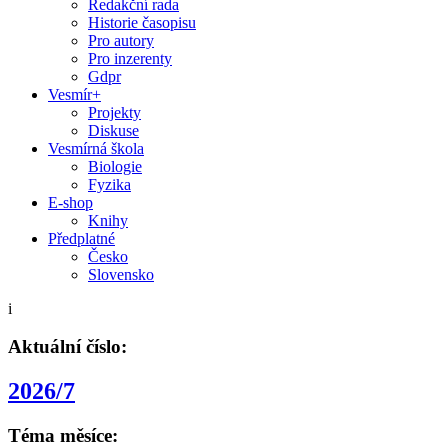
Redakční rada
Historie časopisu
Pro autory
Pro inzerenty
Gdpr
Vesmír+
Projekty
Diskuse
Vesmírná škola
Biologie
Fyzika
E-shop
Knihy
Předplatné
Česko
Slovensko
i
Aktuální číslo:
2026/7
Téma měsíce: