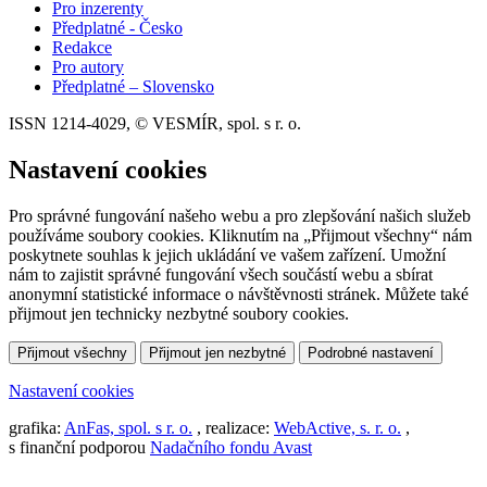
Pro inzerenty
Předplatné - Česko
Redakce
Pro autory
Předplatné – Slovensko
ISSN 1214-4029, © VESMÍR, spol. s r. o.
Nastavení cookies
Pro správné fungování našeho webu a pro zlepšování našich služeb
používáme soubory cookies. Kliknutím na „Přijmout všechny“ nám
poskytnete souhlas k jejich ukládání ve vašem zařízení. Umožní
nám to zajistit správné fungování všech součástí webu a sbírat
anonymní statistické informace o návštěvnosti stránek. Můžete také
přijmout jen technicky nezbytné soubory cookies.
Přijmout všechny
Přijmout jen nezbytné
Podrobné nastavení
Nastavení cookies
grafika:
AnFas, spol. s r. o.
, realizace:
WebActive, s. r. o.
,
s finanční podporou
Nadačního fondu Avast