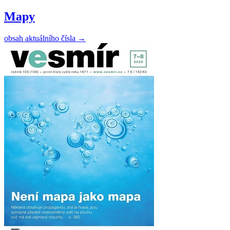
Mapy
obsah aktuálního čísla
→