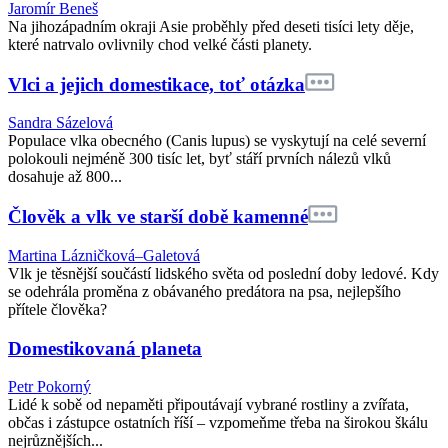
Jaromír Beneš
Na jihozápadním okraji Asie proběhly před deseti tisíci lety děje,
které natrvalo ovlivnily chod velké části planety.
Vlci a jejich domestikace, toť otázka
Sandra Sázelová
Populace vlka obecného (Canis lupus) se vyskytují na celé severní
polokouli nejméně 300 tisíc let, byť stáří prvních nálezů vlků
dosahuje až 800...
Člověk a vlk ve starší době kamenné
Martina Lázničková–Galetová
Vlk je těsnější součástí lidského světa od poslední doby ledové. Kdy
se odehrála proměna z obávaného predátora na psa, nejlepšího
přítele člověka?
Domestikovaná planeta
Petr Pokorný
Lidé k sobě od nepaměti připoutávají vybrané rostliny a zvířata,
občas i zástupce ostatních říší – vzpomeňme třeba na širokou škálu
nejrůznějších...