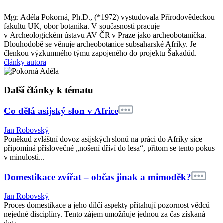
Mgr. Adéla Pokorná, Ph.D., (*1972) vystudovala Přírodovědeckou
fakultu UK, obor botanika. V současnosti pracuje
v Archeologickém ústavu AV ČR v Praze jako archeobotanička.
Dlouhodobě se věnuje archeobotanice subsaharské Afriky. Je
členkou výzkumného týmu zapojeného do projektu Šakadúd.
články autora
Další články k tématu
Co dělá asijský slon v Africe
Jan Robovský
Poněkud zvláštní dovoz asijských slonů na práci do Afriky sice
připomíná příslovečné „nošení dříví do lesa“, přitom se tento pokus
v minulosti...
Domestikace zvířat – občas jinak a mimoděk?
Jan Robovský
Proces domestikace a jeho dílčí aspekty přitahují pozornost vědců
nejedné disciplíny. Tento zájem umožňuje jednou za čas získaná
data...