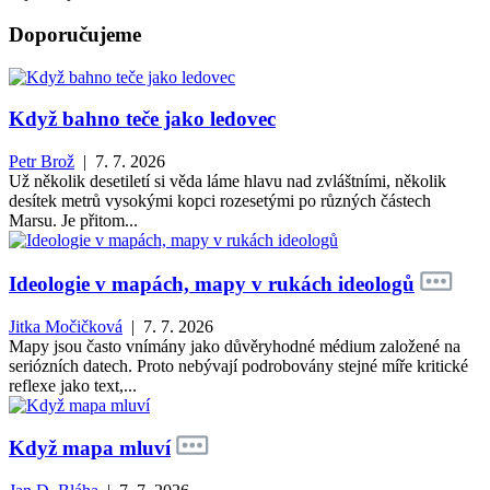
Doporučujeme
Když bahno teče jako ledovec
Petr Brož
| 7. 7. 2026
Už několik desetiletí si věda láme hlavu nad zvláštními, několik
desítek metrů vysokými kopci rozesetými po různých částech
Marsu. Je přitom...
Ideologie v mapách, mapy v rukách ideologů
Jitka Močičková
| 7. 7. 2026
Mapy jsou často vnímány jako důvěryhodné médium založené na
seriózních datech. Proto nebývají podrobovány stejné míře kritické
reflexe jako text,...
Když mapa mluví