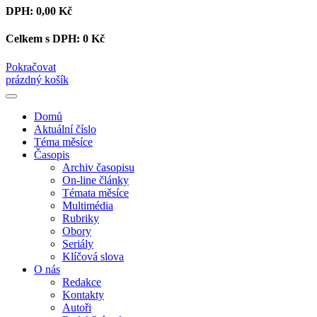
DPH:
0,00 Kč
Celkem s DPH:
0 Kč
Pokračovat
prázdný košík
Domů
Aktuální číslo
Téma měsíce
Časopis
Archiv časopisu
On-line články
Témata měsíce
Multimédia
Rubriky
Obory
Seriály
Klíčová slova
O nás
Redakce
Kontakty
Autoři