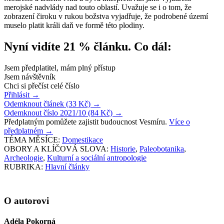
merojské nadvlády nad touto oblastí. Uvažuje se i o tom, že
zobrazení čiroku v rukou božstva vyjadřuje, že podrobené území
muselo platit králi daň ve formě této plodiny.
Nyní vidíte 21 % článku. Co dál:
Jsem předplatitel, mám plný přístup
Jsem návštěvník
Chci si přečíst celé číslo
Přihlásit
→
Odemknout článek (33 Kč)
→
Odemknout číslo 2021/10 (84 Kč)
→
Předplatným pomůžete zajistit budoucnost Vesmíru.
Více o
předplatném
→
TÉMA MĚSÍCE:
Domestikace
OBORY A KLÍČOVÁ SLOVA:
Historie
,
Paleobotanika
,
Archeologie
,
Kulturní a sociální antropologie
RUBRIKA:
Hlavní články
O autorovi
Adéla Pokorná