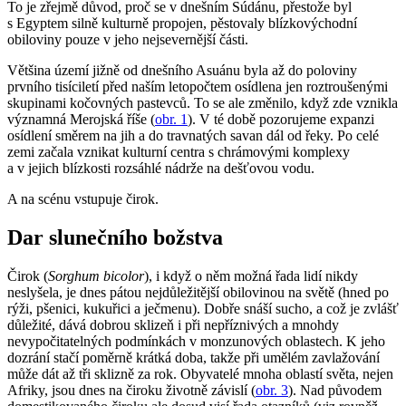
To je zřejmě důvod, proč se v dnešním Súdánu, přestože byl
s Egyptem silně kulturně propojen, pěstovaly blízkovýchodní
obiloviny pouze v jeho nejsevernější části.
Většina území jižně od dnešního Asuánu byla až do poloviny
prvního tisíciletí před naším letopočtem osídlena jen roztroušenými
skupinami kočovných pastevců. To se ale změnilo, když zde vznikla
významná Merojská říše (
obr. 1
). V té době pozorujeme expanzi
osídlení směrem na jih a do travnatých savan dál od řeky. Po celé
zemi začala vznikat kulturní centra s chrámovými komplexy
a v jejich blízkosti rozsáhlé nádrže na dešťovou vodu.
A na scénu vstupuje čirok.
Dar slunečního božstva
Čirok (
Sorghum bicolor
), i když o něm možná řada lidí nikdy
neslyšela, je dnes pátou nejdůležitější obilovinou na světě (hned po
rýži, pšenici, kukuřici a ječmenu). Dobře snáší sucho, a což je zvlášť
důležité, dává dobrou sklizeň i při nepříznivých a mnohdy
nevypočitatelných podmínkách v monzunových oblastech. K jeho
dozrání stačí poměrně krátká doba, takže při umělém zavlažování
může dát až tři sklizně za rok. Obyvatelé mnoha oblastí světa, nejen
Afriky, jsou dnes na čiroku životně závislí (
obr. 3
). Nad původem