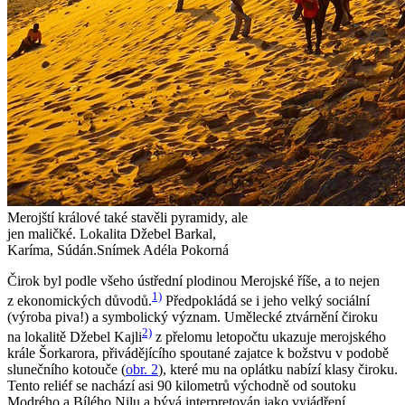
Merojští králové také stavěli pyramidy, ale
jen maličké. Lokalita Džebel Barkal,
Karíma, Súdán.
Snímek Adéla Pokorná
Čirok byl podle všeho ústřední plodinou Merojské říše, a to nejen
1)
z ekonomických důvodů.
Předpokládá se i jeho velký sociální
(výroba piva!) a symbolický význam. Umělecké ztvárnění čiroku
2)
na lokalitě Džebel Kajli
z přelomu letopočtu ukazuje merojského
krále Šorkarora, přivádějícího spoutané zajatce k božstvu v podobě
slunečního kotouče (
obr. 2
), které mu na oplátku nabízí klasy čiroku.
Tento reliéf se nachází asi 90 kilometrů východně od soutoku
Modrého a Bílého Nilu a bývá interpretován jako vyjádření