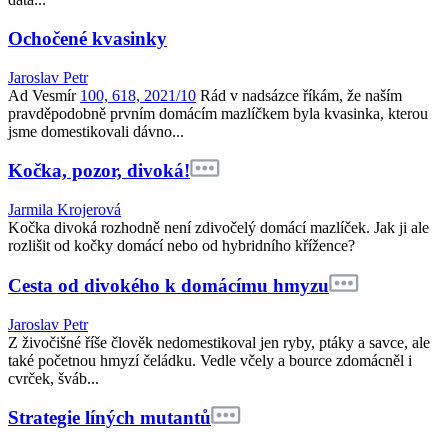
Ochočené kvasinky
Jaroslav Petr
Ad Vesmír
100, 618, 2021/10
Rád v nadsázce říkám, že naším
pravděpodobně prvním domácím mazlíčkem byla kvasinka, kterou
jsme domestikovali dávno...
Kočka, pozor, divoká!
Jarmila Krojerová
Kočka divoká rozhodně není zdivočelý domácí mazlíček. Jak ji ale
rozlišit od kočky domácí nebo od hybridního křížence?
Cesta od divokého k domácímu hmyzu
Jaroslav Petr
Z živočišné říše člověk nedomestikoval jen ryby, ptáky a savce, ale
také početnou hmyzí čeládku. Vedle včely a bource zdomácněl i
cvrček, šváb...
Strategie líných mutantů