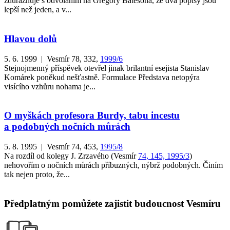
zdůrazňuje s odvoláním na Gregory Batesona, že dva popisy jsou
lepší než jeden, a v...
Hlavou dolů
5. 6. 1999 | Vesmír 78, 332,
1999/6
Stejnojmenný příspěvek otevřel jinak brilantní esejista Stanislav
Komárek poněkud nešťastně. Formulace Představa netopýra
visícího vzhůru nohama je...
O myškách profesora Burdy, tabu incestu
a podobných nočních můrách
5. 8. 1995 | Vesmír 74, 453,
1995/8
Na rozdíl od kolegy J. Zrzavého (Vesmír
74, 145, 1995/3
)
nehovořím o nočních můrách příbuzných, nýbrž podobných. Činím
tak nejen proto, že...
Předplatným pomůžete zajistit budoucnost Vesmíru