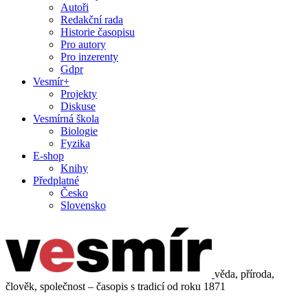
Autoři
Redakční rada
Historie časopisu
Pro autory
Pro inzerenty
Gdpr
Vesmír+
Projekty
Diskuse
Vesmírná škola
Biologie
Fyzika
E-shop
Knihy
Předplatné
Česko
Slovensko
věda, příroda,
člověk, společnost – časopis s tradicí od roku 1871