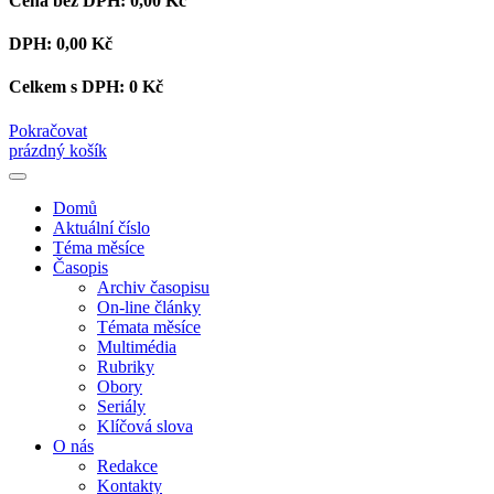
Cena bez DPH:
0,00 Kč
DPH:
0,00 Kč
Celkem s DPH:
0 Kč
Pokračovat
prázdný košík
Domů
Aktuální číslo
Téma měsíce
Časopis
Archiv časopisu
On-line články
Témata měsíce
Multimédia
Rubriky
Obory
Seriály
Klíčová slova
O nás
Redakce
Kontakty