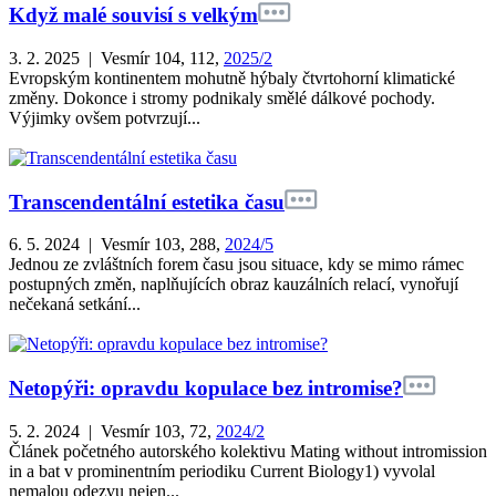
Když malé souvisí s velkým
3. 2. 2025 | Vesmír 104, 112,
2025/2
Evropským kontinentem mohutně hýbaly čtvrtohorní klimatické
změny. Dokonce i stromy podnikaly smělé dálkové pochody.
Výjimky ovšem potvrzují...
Transcendentální estetika času
6. 5. 2024 | Vesmír 103, 288,
2024/5
Jednou ze zvláštních forem času jsou situace, kdy se mimo rámec
postupných změn, naplňujících obraz kauzálních relací, vynořují
nečekaná setkání...
Netopýři: opravdu kopulace bez intromise?
5. 2. 2024 | Vesmír 103, 72,
2024/2
Článek početného autorského kolektivu Mating without intromission
in a bat v prominentním periodiku Current Biology1) vyvolal
nemalou odezvu nejen...