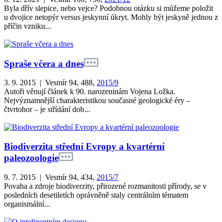
Byla dřív slepice, nebo vejce? Podobnou otázku si můžeme položit
u dvojice netopýr versus jeskynní úkryt. Mohly být jeskyně jednou z
příčin vzniku...
Spraše včera a dnes
3. 9. 2015 | Vesmír 94, 488,
2015/9
Autoři věnují článek k 90. narozeninám Vojena Ložka.
Nejvýznamnější charakteristikou současné geologické éry –
čtvrtohor – je střídání dob...
Biodiverzita střední Evropy a kvartérní
paleozoologie
9. 7. 2015 | Vesmír 94, 434,
2015/7
Povaha a zdroje biodiverzity, přirozené rozmanitosti přírody, se v
posledních desetiletích oprávněně staly centrálním tématem
organismální...