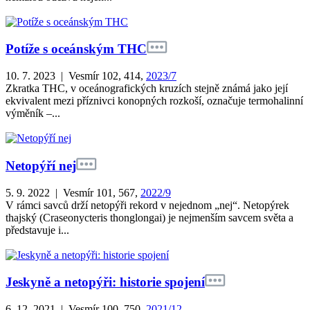
Potíže s oceánským THC
10. 7. 2023 | Vesmír 102, 414,
2023/7
Zkratka THC, v oceánografických kruzích stejně známá jako její
ekvivalent mezi příznivci konopných rozkoší, označuje termohalinní
výměník –...
Netopýří nej
5. 9. 2022 | Vesmír 101, 567,
2022/9
V rámci savců drží netopýři rekord v nejednom „nej“. Netopýrek
thajský (Craseonycteris thonglongai) je nejmenším savcem světa a
představuje i...
Jeskyně a netopýři: historie spojení
6. 12. 2021 | Vesmír 100, 750,
2021/12