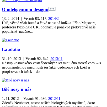
O inteligentním designu
13. 2. 2014 | Vesmír 93, 117,
2014/2
Útlá, věcně však hutná a čtivě napsaná knížka Jiřího Mejsnara,
profesora fyziologie UK, obohacuje poněkud překvapivě naše
populárně- naučné...
Laudatio
31. 10. 2013 | Vesmír 92, 642,
2013/11
Nástup kosmického věku šedesátých let minulého století vnesl – s
nepominutelnou názorností šusťáků, dederonových košil a
propisovacích tužek – do...
Bílé nosy u nás
1. 11. 2012 | Vesmír 91, 636,
2012/11
Zdeněk Neubauer, nestor našich biologických myslitelů, často