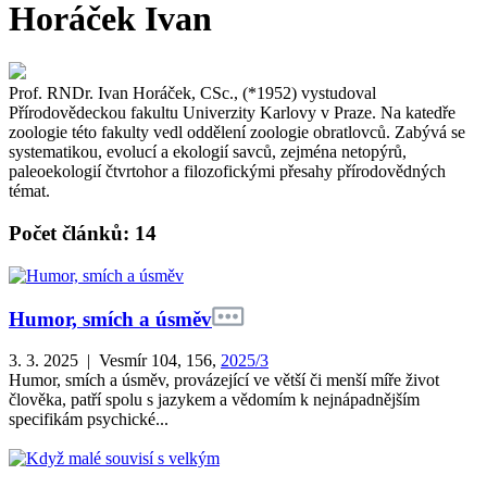
Horáček Ivan
Prof. RNDr. Ivan Horáček, CSc., (*1952) vystudoval
Přírodovědeckou fakultu Univerzity Karlovy v Praze. Na katedře
zoologie této fakulty vedl oddělení zoologie obratlovců. Zabývá se
systematikou, evolucí a ekologií savců, zejména netopýrů,
paleoekologií čtvrtohor a filozofickými přesahy přírodovědných
témat.
Počet článků: 14
Humor, smích a úsměv
3. 3. 2025 | Vesmír 104, 156,
2025/3
Humor, smích a úsměv, provázející ve větší či menší míře život
člověka, patří spolu s jazykem a vědomím k nejnápadnějším
specifikám psychické...