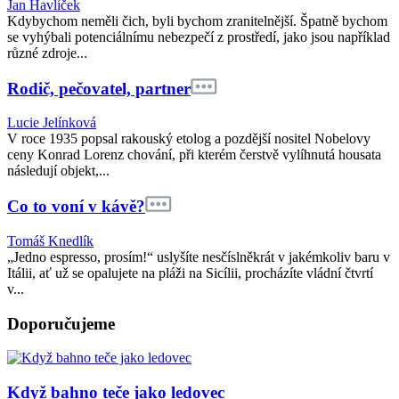
Jan Havlíček
Kdybychom neměli čich, byli bychom zranitelnější. Špatně bychom
se vyhýbali potenciálnímu nebezpečí z prostředí, jako jsou například
různé zdroje...
Rodič, pečovatel, partner
Lucie Jelínková
V roce 1935 popsal rakouský etolog a pozdější nositel Nobelovy
ceny Konrad Lorenz chování, při kterém čerstvě vylíhnutá housata
následují objekt,...
Co to voní v kávě?
Tomáš Knedlík
„Jedno espresso, prosím!“ uslyšíte nesčíslněkrát v jakémkoliv baru v
Itálii, ať už se opalujete na pláži na Sicílii, procházíte vládní čtvrtí
v...
Doporučujeme
Když bahno teče jako ledovec