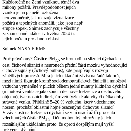
Každoročně na Zemi vzniknou téměř dva
miliony požárů. Pravděpodobnost jejich
vzniku je na planetě rozložena
nerovnoměrně, jak ukazuje vizualizace
požárů a tepelných anomálií, jako jsou např.
erupce sopek. Snímek zachycuje všechny
zaznamenané události z května 2024 i s
jejich počtem pro danou oblast.
Snímek NASA FIRMS
Proč právě ony? Částice PM
se hromadí na sliznici dýchacích
2,5
cest, čichové sliznici a neuronech přední části mozku vyhodnocující
čichové signály (čichový bulbus), kde přispívají k rozvoji
zánětlivých procesů. Míra jejich ukládání závisí na řadě faktorů,
mezi nimiž figuruje kromě sociodemografických činitelů i množství
vzduchu vyměněné v plicích během jedné minuty klidného dýchání
(minutová ventilace jako součin dechové frekvence a dechového
objemu), tvar nosních dírek, úroveň fyzické aktivity či délka doby
strávené venku. Přibližně 5–20 % vzduchu, který vdechneme
nosem, prochází oblastmi hojně osazenými čichovou sliznicí.
V závislosti na frekvenci dýchání se v ní usadí až tři procenta
vdechnutých částic PM
. Děti mohou být ohroženy jejich
2,5
rozsáhlejším ukládáním proto, že oproti dospělým mají vyšší
frekvenci dýchání.