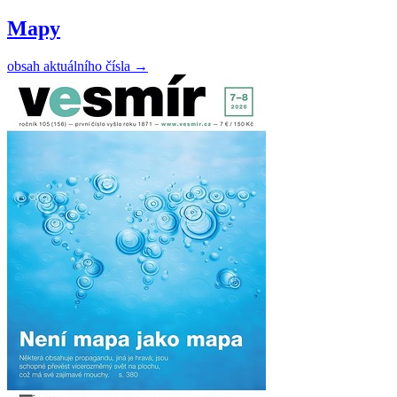
Mapy
obsah aktuálního čísla
→