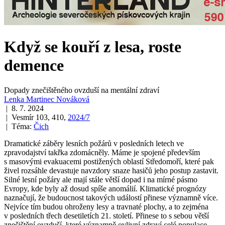
Když se kouří z lesa, roste
demence
Dopady znečištěného ovzduší na mentální zdraví
Lenka Martinec Nováková
| 8. 7. 2024
| Vesmír 103, 410,
2024/7
| Téma:
Čich
Dramatické záběry lesních požárů v posledních letech ve
zpravodajství takřka zdomácněly. Máme je spojené především
s masovými evakuacemi postižených oblastí Středomoří, které pak
živel rozsáhle devastuje navzdory snaze hasičů jeho postup zastavit.
Silné lesní požáry ale mají stále větší dopad i na mírné pásmo
Evropy, kde byly až dosud spíše anomálií. Klimatické prognózy
naznačují, že budoucnost takových událostí přinese významně více.
Nejvíce tím budou ohroženy lesy a travnaté plochy, a to zejména
v posledních třech desetiletích 21. století. Přinese to s sebou větší
znečištění ovzduší, které významně ovlivní zdraví celé populace.