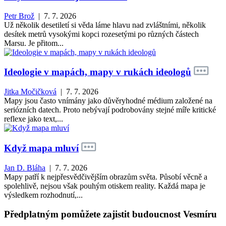
Petr Brož
| 7. 7. 2026
Už několik desetiletí si věda láme hlavu nad zvláštními, několik
desítek metrů vysokými kopci rozesetými po různých částech
Marsu. Je přitom...
Ideologie v mapách, mapy v rukách ideologů
Jitka Močičková
| 7. 7. 2026
Mapy jsou často vnímány jako důvěryhodné médium založené na
seriózních datech. Proto nebývají podrobovány stejné míře kritické
reflexe jako text,...
Když mapa mluví
Jan D. Bláha
| 7. 7. 2026
Mapy patří k nejpřesvědčivějším obrazům světa. Působí věcně a
spolehlivě, nejsou však pouhým otiskem reality. Každá mapa je
výsledkem rozhodnutí,...
Předplatným pomůžete zajistit budoucnost Vesmíru