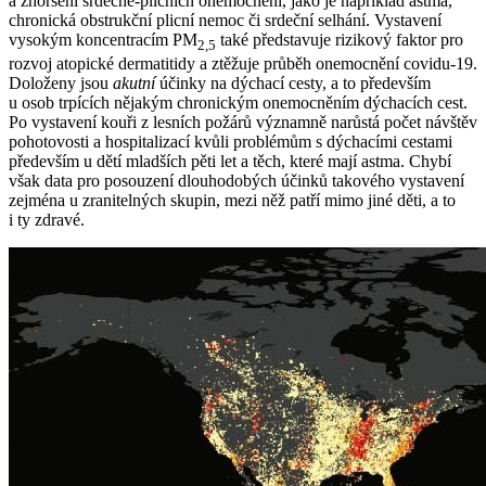
a zhoršení srdečně-plicních onemocnění, jako je například astma,
chronická obstrukční plicní nemoc či srdeční selhání. Vystavení
vysokým koncentracím PM
také představuje rizikový faktor pro
2,5
rozvoj atopické dermatitidy a ztěžuje průběh onemocnění covidu-19.
Doloženy jsou
akutní
účinky na dýchací cesty, a to především
u osob trpících nějakým chronickým onemocněním dýchacích cest.
Po vystavení kouři z lesních požárů významně narůstá počet návštěv
pohotovosti a hospitalizací kvůli problémům s dýchacími cestami
především u dětí mladších pěti let a těch, které mají astma. Chybí
však data pro posouzení dlouhodobých účinků takového vystavení
zejména u zranitelných skupin, mezi něž patří mimo jiné děti, a to
i ty zdravé.