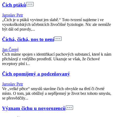
Čich ptáků
Jaroslav Petr
„Čich je u ptáků vyvinut jen slabě.“ Toto tvrzení najdeme i ve
vysokoškolských učebnicích živočišné fyziologie. Nic ale nemůže
být dál od pravdy,...
Čichá, čichá, nos to není
Jan Černý
Čich máme spojen s identifikací pachových substancí, které k nám
přicházejí z vnějšího prostředí. Ukazuje se však, že čichové
receptory plní i...
Čich opomíjený a podceňovaný
Jaroslav Petr
Ve „velké pětce“ smyslů stavíme čich obvykle na třetí či čtvrté
místo. O tom, jak obtížný a nepříjemný je život bez tohoto smyslu,
se přesvědčily...
Význam čichu u novorozenců