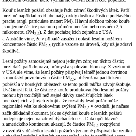
Kouř z lesních požárů obsahuje řadu zdraví škodlivých látek. Patří
mezi ně například oxid uhelnatý, oxidy dusíku a částice polétavého
prachu (angl. particulate matter; PM). Hlavní složkou tohoto kouře
jsou jemné částice prachu o průměru menším nebo rovném 2,5
mikrometru (PM
). Z dat pocházejících zejména z USA
2,5
a Austrálie víme, že v případě zasažení oblasti lesním požárem
koncentrace částic PM
rychle vzroste na úroveň, kdy už je zdraví
2,5
škodlivá.
Lesní požáry samozřejmě nejsou jediným zdrojem těchto částic;
mezi další patří doprava, průmysl a spalování biomasy. Z výzkumů
v USA ale víme, že lesní požáry přispívají téměř jednou čtvrtinou
k množství povrchových částic PM
, přičemž na pacifickém
2,5
pobřeží a v horských oblastech se tento podíl takřka zdvojnásobuje.
Uvážíme-li fakt, že částice z kouře produkovaného lesními požáry
mohou být toxičtější než stejné dávky znečišťujících látek
pocházejících z jiných zdrojů a že rozsáhlý lesní požár může
regionálně vést ke skokovému zvýšení PM
v ovzduší, je načase
2,5
začít důkladně zkoumat, jak se dýchání kouře z lesních požárů
podepisuje nejen na zdraví dýchacích cest. Data opět hlavně
z amerického kontinentu ukazují, že částice PM
rozptýlené
2,5
v ovzduší v důsledku lesních požárů významně přispívají ke vzniku