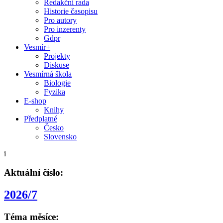
Redakční rada
Historie časopisu
Pro autory
Pro inzerenty
Gdpr
Vesmír+
Projekty
Diskuse
Vesmírná škola
Biologie
Fyzika
E-shop
Knihy
Předplatné
Česko
Slovensko
i
Aktuální číslo:
2026/7
Téma měsíce: