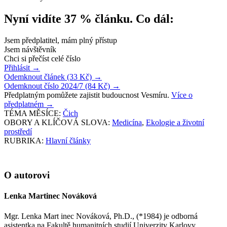
Nyní vidíte 37 % článku. Co dál:
Jsem předplatitel, mám plný přístup
Jsem návštěvník
Chci si přečíst celé číslo
Přihlásit
→
Odemknout článek (33 Kč)
→
Odemknout číslo 2024/7 (84 Kč)
→
Předplatným pomůžete zajistit budoucnost Vesmíru.
Více o
předplatném
→
TÉMA MĚSÍCE:
Čich
OBORY A KLÍČOVÁ SLOVA:
Medicína
,
Ekologie a životní
prostředí
RUBRIKA:
Hlavní články
O autorovi
Lenka Martinec Nováková
Mgr. Lenka Mart inec Nováková, Ph.D., (*1984) je odborná
asistentka na Fakultě humanitních studií Univerzity Karlovy