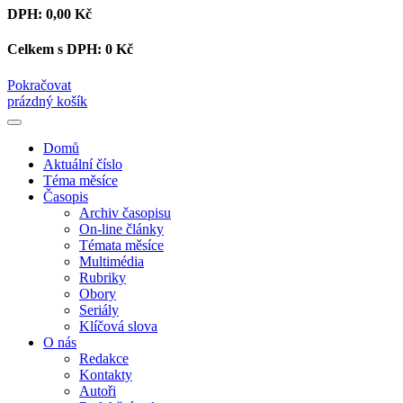
DPH:
0,00 Kč
Celkem s DPH:
0 Kč
Pokračovat
prázdný košík
Domů
Aktuální číslo
Téma měsíce
Časopis
Archiv časopisu
On-line články
Témata měsíce
Multimédia
Rubriky
Obory
Seriály
Klíčová slova
O nás
Redakce
Kontakty
Autoři