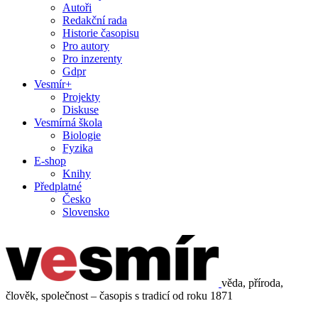
Autoři
Redakční rada
Historie časopisu
Pro autory
Pro inzerenty
Gdpr
Vesmír+
Projekty
Diskuse
Vesmírná škola
Biologie
Fyzika
E-shop
Knihy
Předplatné
Česko
Slovensko
věda, příroda,
člověk, společnost – časopis s tradicí od roku 1871