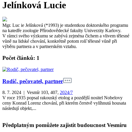
Jelínková Lucie
Mgr. Luc ie Jelínková (*1993) je studentkou doktorského programu
na katedře zoologie Přírodovědecké fakulty Univerzity Karlovy.
V rámci svého výzkumu se zabývá zejména čichem a vlivem tělesné
vůně na lidské chování, konkrétně potom rolí¨tělesné vůně při
výběru partnera a v partnerském vztahu.
Počet článků: 1
Rodič, pečovatel, partner
8. 7. 2024 | Vesmír 103, 407,
2024/7
V roce 1935 popsal rakouský etolog a pozdější nositel Nobelovy
ceny Konrad Lorenz chování, při kterém čerstvě vylíhnutá housata
následují objekt,...
Předplatným pomůžete zajistit budoucnost Vesmíru