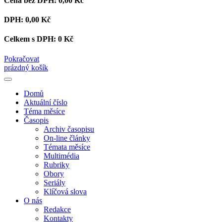
Cena bez DPH:
0,00 Kč
DPH:
0,00 Kč
Celkem s DPH:
0 Kč
Pokračovat
prázdný košík
Domů
Aktuální číslo
Téma měsíce
Časopis
Archiv časopisu
On-line články
Témata měsíce
Multimédia
Rubriky
Obory
Seriály
Klíčová slova
O nás
Redakce
Kontakty